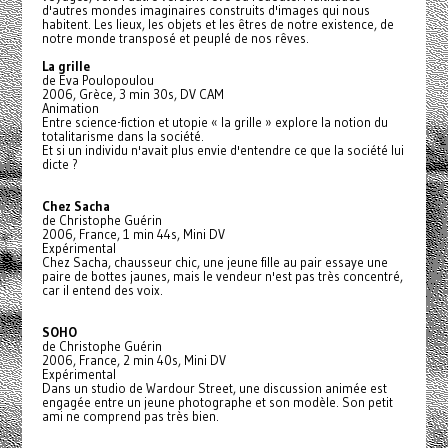
d'autres mondes imaginaires construits d'images qui nous
habitent. Les lieux, les objets et les êtres de notre existence, de
notre monde transposé et peuplé de nos rêves.
La grille
de Eva Poulopoulou
2006, Grèce, 3 min 30s, DV CAM
Animation
Entre science-fiction et utopie « la grille » explore la notion du
totalitarisme dans la société.
Et si un individu n'avait plus envie d'entendre ce que la société lui
dicte ?
Chez Sacha
de Christophe Guérin
2006, France, 1 min 44s, Mini DV
Expérimental
Chez Sacha, chausseur chic, une jeune fille au pair essaye une
paire de bottes jaunes, mais le vendeur n'est pas très concentré,
car il entend des voix.
SOHO
de Christophe Guérin
2006, France, 2 min 40s, Mini DV
Expérimental
Dans un studio de Wardour Street, une discussion animée est
engagée entre un jeune photographe et son modèle. Son petit
ami ne comprend pas très bien.