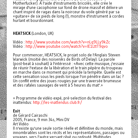
Motherfucker). A l'aide d'instruments bricolés, elle crée le
mirage d'une cacophonie sur fond de drone massif et délivre un
chant inspiré de ragas dans la noirceur du voile généré par sa
«guitare» de six pieds de long (!), monstre d'instrument à cordes
hurlant et bourdonnant.
HEATSICK
(London, UK)
Vidéo :
http://www.youtube.com/watch?v
=nLq9LLy9kZc
Vidéo :
http://www.youtube.com/watch?v
=lE1LttT9qvo
Pour commencer, HEATSICK, le projet solo de l'Anglais Steven
Warwick (moitié des noiseniks de Birds of Delay). La parole
(post-beat à souhait) à l'intéressé : «Avec cette musique, j'essaie
de réunir l'extase de la libération et le train pépère du troupeau
en marche dans ce moment qui précède la tempête. Quelle est
cette sensation sous les pieds lorsque l'on pénètre dans un lac ?
Un conflit entre des joues rougies par une traversée brumeuse
et des rafales sauvages de vent à 5 heures du mat'.»
+ Programme de vidéo expé, pré-selection du festival des
inattendus:
http://les-inattendus.club.fr/
Exit
de Gérard Cairaschi
2005, France, 9 min 34s, Mini DV
Art Vidéo
Il n'existe qu'une seule sortie réelle et définitive du monde, mais
innombrables sont les récits et les représentations, passages ou
voyages, vers l'autre versant rêvé ou redouté. Multitudes