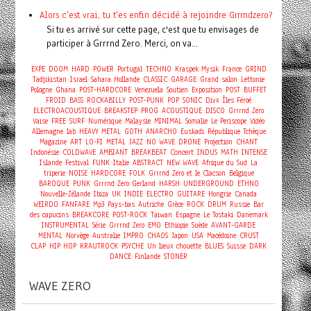
Alors c'est vrai, tu t'es enfin décidé à rejoindre Grrrndzero?
Si tu es arrivé sur cette page, c'est que tu envisages de
participer à Grrrnd Zero. Merci, on va...
EXPE
DOOM
HARD
POWER
Portugal
TECHNO
Kraspek Mysik
France
GRIND
Tadjikistan
Israel
Sahara
Hollande
CLASSIC
GARAGE
Grand salon
Lettonie
Pologne
Ghana
POST-HARDCORE
Venezuela
Soutien
Exposition
POST
BUFFET
FROID
BASS
ROCKABILLY
POST-PUNK
POP
SONIC
Divx
Îles Féroé
ELECTROACOUSTIQUE
BREAKSTEP
PROG
ACOUSTIQUE
DISCO
Grrrnd Zero
Vaise
FREE
SURF
Numérique
Malaysie
MINIMAL
Somalie
Le Periscope
Vidéo
Allemagne
lab
HEAVY METAL
GOTH
ANARCHO
Euskadi
République Tchèque
Magazine
ART
LO-FI
METAL
JAZZ
NO WAVE
DRONE
Projection
CHANT
Concert
Indonésie
COLDWAVE
AMBIANT
BREAKBEAT
INDUS
MATH
INTENSE
Islande
Festival
FUNK
Italie
ABSTRACT
NEW WAVE
Afrique du Sud
La
triperie
NOISE
HARDCORE
FOLK
Grrrnd Zero et le Clacson
Belgique
BAROQUE
PUNK
Grrrnd Zero Gerland
HARSH
UNDERGROUND
ETHNO
Nouvelle-Zélande
Ibiza
UK
INDIE
ELECTRO
GUITARE
Hongrie
Canada
WEIRDO
FANFARE
Mp3
Pays-bas
Autriche
Grèce
ROCK
DRUM
Russie
Bar
des capucins
BREAKCORE
POST-ROCK
Taiwan
Espagne
Le Tostaki
Danemark
INSTRUMENTAL
Série
Grrrnd Zero
EMO
Ethiopie
Suède
AVANT-GARDE
MENTAL
Norvège
Australie
IMPRO
CHAOS
Japon
USA
Macédoine
CRUST
CLAP
HIP HOP
KRAUTROCK
PSYCHE
Un lieux chouette
BLUES
Suisse
DARK
DANCE
Finlande
STONER
WAVE ZERO