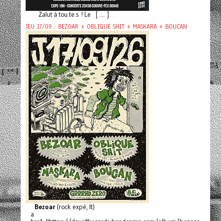
Zalut à tou.te.s ! Le [ ... ]
JEU 17/09 : BEZOAR + OBLIQUE SHIT + MASKARA + BOUCAN
Bezoar
(rock expé, It)
a