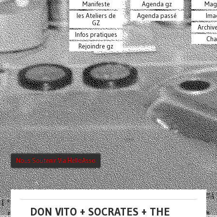
Manifeste
Agenda gz
Mag
les Ateliers de
Agenda passé
Ima
GZ
Archiv
Infos pratiques
Cha
Rejoindre gz
Nous Soutenir Via HelloAsso
DON VITO + SOCRATES + THE