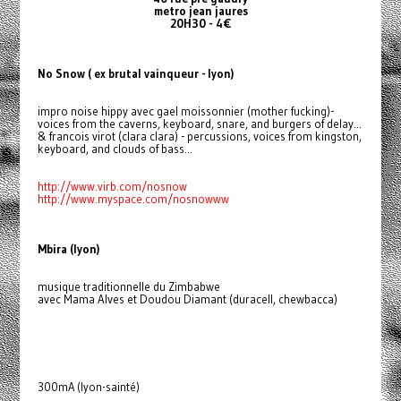
metro jean jaures
20H30 - 4€
No Snow ( ex brutal vainqueur - lyon)
impro noise hippy avec gael moissonnier (mother fucking)-
voices from the caverns, keyboard, snare, and burgers of delay...
& francois virot (clara clara) - percussions, voices from kingston,
keyboard, and clouds of bass...
http://www.virb.com/nosnow
http://www.myspace.com/nosnowww
Mbira (lyon)
musique traditionnelle du Zimbabwe
avec Mama Alves et Doudou Diamant (duracell, chewbacca)
300mA (lyon-sainté)