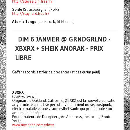
http://stevealbini.free.fr/
Spide
(Strasbourg, anti-folk?)
http://stayhard.free.fr/
Atomic Tango
(punk rock, St.Etienne)
DIM 6 JANVIER @ GRNDGRLND -
XBXRX + SHEIK ANORAK - PRIX
LIBRE
Gaffer records est fier de présenter (et pas qu'un peu!)
XBXRX
(USA-Polyvinyl)
Originaire d'Oakland, Californie, XBXRX est la nouvelle sensation
arty bruitiste qui fait se percuter violemment noise, postpunk,
electro malade et une vision esthétisante qui prend toute son
ampleur sur scène.
Pour amateurs de Daughters, An Albatross, the locust, Sonic
Youth….
www.myspace.com/xbxrx
+