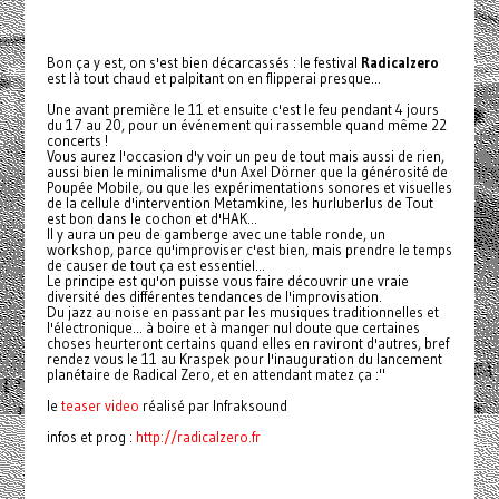
Bon ça y est, on s'est bien décarcassés : le festival
Radicalzero
est là tout chaud et palpitant on en flipperai presque...
Une avant première le 11 et ensuite c'est le feu pendant 4 jours
du 17 au 20, pour un événement qui rassemble quand même 22
concerts !
Vous aurez l'occasion d'y voir un peu de tout mais aussi de rien,
aussi bien le minimalisme d'un Axel Dörner que la générosité de
Poupée Mobile, ou que les expérimentations sonores et visuelles
de la cellule d'intervention Metamkine, les hurluberlus de Tout
est bon dans le cochon et d'HAK...
Il y aura un peu de gamberge avec une table ronde, un
workshop, parce qu'improviser c'est bien, mais prendre le temps
de causer de tout ça est essentiel...
Le principe est qu'on puisse vous faire découvrir une vraie
diversité des différentes tendances de l'improvisation.
Du jazz au noise en passant par les musiques traditionnelles et
l'électronique... à boire et à manger nul doute que certaines
choses heurteront certains quand elles en raviront d'autres, bref
rendez vous le 11 au Kraspek pour l'inauguration du lancement
planétaire de Radical Zero, et en attendant matez ça :"
le
teaser video
réalisé par Infraksound
infos et prog :
http://radicalzero.fr