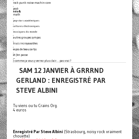
rock-punk-noise-machin-core
,
post-
néo&
math
,
pop-stars académiques
,
cultures électroniques
,
musiques du monde
,
autres groupes sympas
,
trucs incroyaaables
,
expos de beauzartys
,
et j'en passe
…
) comme ça vous y verrez plus clair… pas vrai ?
SAM 12 JANVIER À GRRRND
GERLAND : ENREGISTRÉ PAR
STEVE ALBINI
Tu viens ou tu Crains Org.
4 euros
Enregistré Par Steve Albini
(Strasbourg, noisy rock vraiment
chouette)