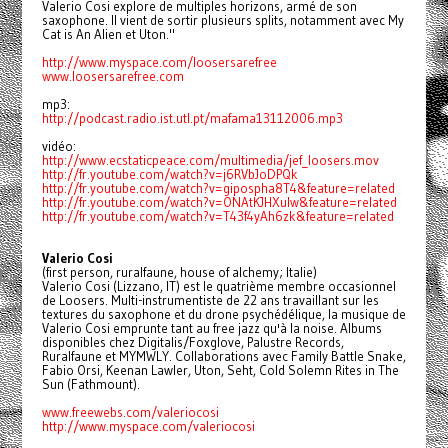
Valerio Cosi explore de multiples horizons, armé de son
saxophone. Il vient de sortir plusieurs splits, notamment avec My
Cat is An Alien et Uton."
http://www.myspace.com/loosersarefree
www.loosersarefree.com
mp3:
http://podcast.radio.ist.utl.pt/mafama13112006.mp3
vidéo:
http://www.ecstaticpeace.com/multimedia/jef_loosers.mov
http://fr.youtube.com/watch?v=j6RVbJoDPQk
http://fr.youtube.com/watch?v=gipospha8T4&feature=related
http://fr.youtube.com/watch?v=ONAtKJHXulw&feature=related
http://fr.youtube.com/watch?v=T43f4yAh6zk&feature=related
Valerio Cosi
(first person, ruralfaune, house of alchemy; Italie)
Valerio Cosi (Lizzano, IT) est le quatrième membre occasionnel
de Loosers. Multi-instrumentiste de 22 ans travaillant sur les
textures du saxophone et du drone psychédélique, la musique de
Valerio Cosi emprunte tant au free jazz qu'à la noise. Albums
disponibles chez Digitalis/Foxglove, Palustre Records,
Ruralfaune et MYMWLY. Collaborations avec Family Battle Snake,
Fabio Orsi, Keenan Lawler, Uton, Seht, Cold Solemn Rites in The
Sun (Fathmount).
www.freewebs.com/valeriocosi
http://www.myspace.com/valeriocosi