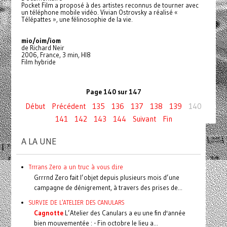
Pocket Film a proposé à des artistes reconnus de tourner avec
un téléphone mobile vidéo. Vivian Ostrovsky a réalisé «
Télépattes », une félinosophie de la vie.
mio/oim/iom
de Richard Neir
2006, France, 3 min, HI8
Film hybride
Page 140 sur 147
Début
Précédent
135
136
137
138
139
140
141
142
143
144
Suivant
Fin
A LA UNE
Trrrans Zero a un truc à vous dire
Grrrnd Zero fait l’objet depuis plusieurs mois d’une
campagne de dénigrement, à travers des prises de...
SURVIE DE L'ATELIER DES CANULARS
Cagnotte
L’Atelier des Canulars a eu une fin d'année
bien mouvementée : - Fin octobre le lieu a...