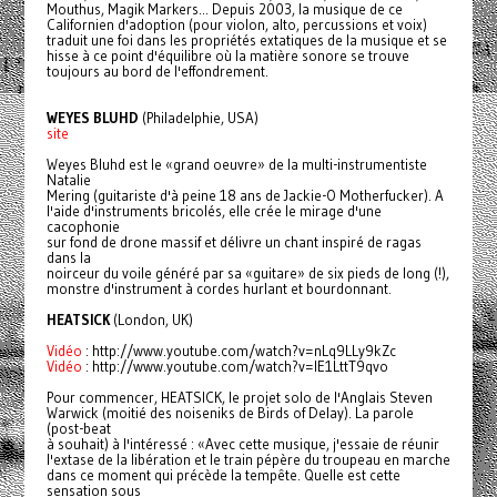
Mouthus, Magik Markers... Depuis 2003, la musique de ce
Californien d'adoption (pour violon, alto, percussions et voix)
traduit une foi dans les propriétés extatiques de la musique et se
hisse à ce point d'équilibre où la matière sonore se trouve
toujours au bord de l'effondrement.
WEYES BLUHD
(Philadelphie, USA)
site
Weyes Bluhd est le «grand oeuvre» de la multi-instrumentiste
Natalie
Mering (guitariste d'à peine 18 ans de Jackie-O Motherfucker). A
l'aide d'instruments bricolés, elle crée le mirage d'une
cacophonie
sur fond de drone massif et délivre un chant inspiré de ragas
dans la
noirceur du voile généré par sa «guitare» de six pieds de long (!),
monstre d'instrument à cordes hurlant et bourdonnant.
HEATSICK
(London, UK)
Vidéo
: http://www.youtube.com/watch?v=nLq9LLy9kZc
Vidéo
: http://www.youtube.com/watch?v=lE1LttT9qvo
Pour commencer, HEATSICK, le projet solo de l'Anglais Steven
Warwick (moitié des noiseniks de Birds of Delay). La parole
(post-beat
à souhait) à l'intéressé : «Avec cette musique, j'essaie de réunir
l'extase de la libération et le train pépère du troupeau en marche
dans ce moment qui précède la tempête. Quelle est cette
sensation sous