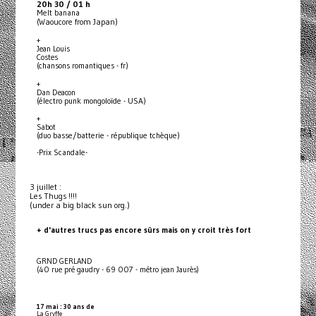
20h 30 / 01 h
Melt banana
(Waoucore from Japan)
+
Jean Louis
Costes
(chansons romantiques - fr)
+
Dan Deacon
(électro punk mongoloïde - USA)
+
Sabot
(duo basse/batterie - république tchèque)
-Prix Scandale-
3 juillet :
Les Thugs !!!!
(under a big black sun org.)
+ d'autres trucs pas encore sûrs mais on y croit très fort
GRND GERLAND
(40 rue pré gaudry - 69 007 - métro jean Jaurès)
17 mai : 30 ans de
La Gryffe