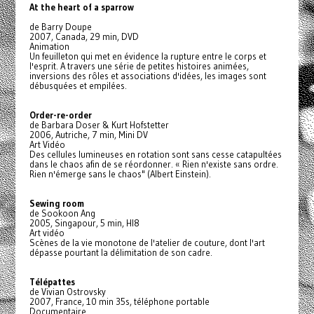
At the heart of a sparrow
de Barry Doupe
2007, Canada, 29 min, DVD
Animation
Un feuilleton qui met en évidence la rupture entre le corps et
l'esprit. A travers une série de petites histoires animées,
inversions des rôles et associations d'idées, les images sont
débusquées et empilées.
Order-re-order
de Barbara Doser & Kurt Hofstetter
2006, Autriche, 7 min, Mini DV
Art Vidéo
Des cellules lumineuses en rotation sont sans cesse catapultées
dans le chaos afin de se réordonner. « Rien n'existe sans ordre.
Rien n'émerge sans le chaos" (Albert Einstein).
Sewing room
de Sookoon Ang
2005, Singapour, 5 min, HI8
Art vidéo
Scènes de la vie monotone de l'atelier de couture, dont l'art
dépasse pourtant la délimitation de son cadre.
Télépattes
de Vivian Ostrovsky
2007, France, 10 min 35s, téléphone portable
Documentaire