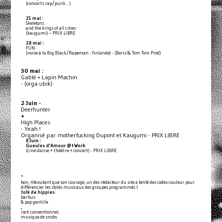
(concerts rap/punk…)
21 mai :
Skeletons
and the kings of all cities
(kaugumi) – PRIX LIBRE
28 mai :
FUN
(noise à la Big Black/Rapeman - finlande) - (Boris & Tom Tom Prod)
30 mai :
Gablé + Lapin Machin
- (orga ubik)
2 Juin -
Deerhunter
+
High Places
- Yeah !
Organisé par motherfucking Dupont et Kaugumi - PRIX LIBRE
8 Juin :
Gueules d'Amour @t Work
(ciné-danse + théâtre + concert) - PRIX LIBRE
*
bon, n'écoutant que son courage, un des rédacteur du site a tenté des codes-couleur pour
différencier les styles musicaux des groupes programmés (
folk de hippies
barbus
& pop gentille
,
rock conventionnel,
musique de snobs
,