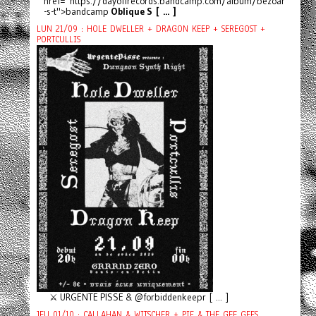
href="https://dayoffrecords.bandcamp.com/album/bezoar
-s-t">bandcamp
Oblique S [ ... ]
LUN 21/09 : HOLE DWELLER + DRAGON KEEP + SEREGOST +
PORTCULLIS
⚔️ URGENTE PISSE & @forbiddenkeepr [ ... ]
JEU 01/10 : CALLAHAN & WITSCHER + PIF & THE GEE GEES