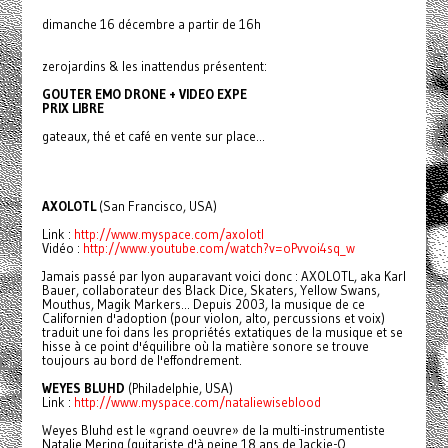
dimanche 16 décembre a partir de 16h
zerojardins & les inattendus présentent:
GOUTER EMO DRONE + VIDEO EXPE
PRIX LIBRE
gateaux, thé et café en vente sur place...
AXOLOTL
(San Francisco, USA)
Link :
http://www.myspace.com/axolotl
Vidéo :
http://www.youtube.com/watch?v
=oPvvoi4sq_w
Jamais passé par lyon auparavant voici donc : AXOLOTL, aka Karl
Bauer, collaborateur des Black Dice, Skaters, Yellow Swans,
Mouthus, Magik Markers... Depuis 2003, la musique de ce
Californien d'adoption (pour violon, alto, percussions et voix)
traduit une foi dans les propriétés extatiques de la musique et se
hisse à ce point d'équilibre où la matière sonore se trouve
toujours au bord de l'effondrement.
WEYES BLUHD
(Philadelphie, USA)
Link :
http://www.myspace.com/nataliew
iseblood
Weyes Bluhd est le «grand oeuvre» de la multi-instrumentiste
Natalie Mering (guitariste d'à peine 18 ans de Jackie-O