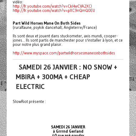
vidéo:
http://fr.youtube.com/watch?v=CkHwCVA2XCI
http://fr.youtube.com/watch?v=pXC9nQmQ0EU
Part Wild Horses Mane On Both Sides
(ruralfaune, psykik dancehall; Angleterre/France)
Ils sont deux et jouent dans stuckometer, axis mundi, cooper-
jones... Ils sont partis de manchester pour s'installer à lyon, et ce
pour notre plus grand plaisir.
http://www.myspace.com/partwildhorsesmaneonbothsides
SAMEDI 26 JANVIER : NO SNOW +
MBIRA + 300MA + CHEAP
ELECTRIC
SlowRiot présente :
SAMEDI 26 JANVIER
à Grrrnd Gerland
40 rue pré gaudry