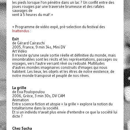
les pieds lorsque l'on pénètre dans un lac ? Un conflit entre des
joues rougies par une traversée brumeuse et des rafales
sauvages de
vent à 5 heures du mat'.»
+ Programme de vidéo expé, pré-selection du festival des
Inattendus
:
Exit
de Gérard Cairaschi
2005, France, 9 min 34s, Mini DV
Art Vidéo
Il n'existe qu'une seule sortie réelle et définitive du monde, mais
innombrables sont les récits et les représentations, passages ou
voyages, vers l'autre versant rêvé ou redouté. Multitudes
d'autres mondes imaginaires construits d'images qui nous
habitent. Les lieux, les objets et les êtres de notre existence, de
notre monde transposé et peuplé de nos rêves.
La grille
de Eva Poulopoulou
2006, Grèce, 3 min 30s, DV CAM
Animation
Entre science-fiction et utopie « la grille » explore la notion du
totalitarisme dans la société.
Et si un individu n'avait plus envie d'entendre ce que la société lui
dicte ?
Chez Sacha