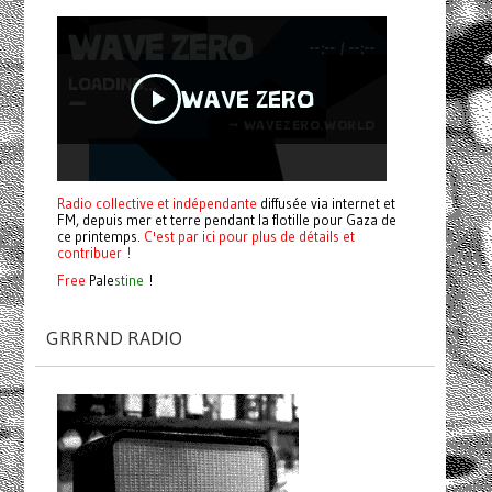
Radio collective et indépendante
diffusée via internet et
FM, depuis mer et terre pendant la flotille pour Gaza de
ce printemps.
C'est par ici pour plus de détails et
contribuer !
Free
Pale
stine
!
GRRRND RADIO