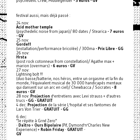
psychedelic Crew, Middlegender
- 5 euros - GV
festival aussi, mais déjà passé :
24 nov:
Acid mother temple
(psychedelic noise from japan)/ 80 dates / Stearica
- 7 euros
- GV
25 nov:
Gordeff
(installation/performance bricolée) / 300ma
- Prix Libre - GG
26 nov:
Hrsta
(post rock cotonneux from constellation)/ Agathe max +
marion (overmars)
- 6 euros - GV
27 nov:
Lightning bolt !!!
(duo basse/batterie, nos héros, entre un orgasme et la fin du
monde, l'équivalent musical de 30 000 handicapés mentaux
qui dansent sur un arc en ciel)/ Chewbacca / Socrates
- 8
euros - GV
28 nov:
Projection
d'entretiens avec Levi strauss + d'autres
trucs
- GG - GRATUIT
4 dec:
Projection
de la série L'hopital et ses fantomes de
Lars Von Trier -
GRATUIT - GG
6 dec:
"Je répète à Grnd Zero"
-
Daïtro
+
Ours Bipolaire
(Pif, Dymond'n'Charles New
Experience) +
Robin Friday
-
GRATUIT
-
GV