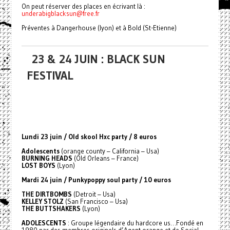
On peut réserver des places en écrivant là :
underabigblacksun@free.fr
Préventes à Dangerhouse (lyon) et à Bold (St-Etienne)
23 & 24 JUIN : BLACK SUN
FESTIVAL
Lundi 23 juin / Old skool Hxc party / 8 euros
Adolescents
(orange county – California – Usa)
BURNING HEADS
(Old Orleans – France)
LOST BOYS
(Lyon)
Mardi 24 juin / Punkypoppy soul party / 10 euros
THE DIRTBOMBS
(Detroit – Usa)
KELLEY STOLZ
(San Francisco – Usa)
THE BUTTSHAKERS
(Lyon)
ADOLESCENTS
: Groupe légendaire du hardcore us…Fondé en