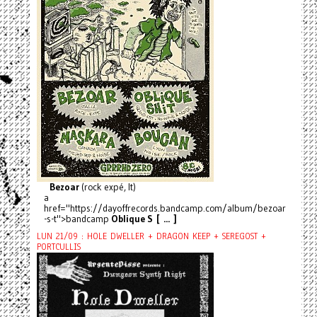
Bezoar
(rock expé, It)
a
href="https://dayoffrecords.bandcamp.com/album/bezoar
-s-t">bandcamp
Oblique S [ ... ]
LUN 21/09 : HOLE DWELLER + DRAGON KEEP + SEREGOST +
PORTCULLIS