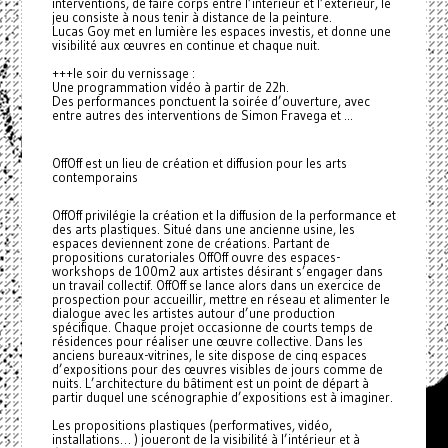
interventions, de faire corps entre l’intérieur et l’extérieur, le
jeu consiste à nous tenir à distance de la peinture.
Lucas Goy met en lumière les espaces investis, et donne une
visibilité aux œuvres en continue et chaque nuit.
+++le soir du vernissage :
Une programmation vidéo à partir de 22h.
Des performances ponctuent la soirée d’ouverture, avec
entre autres des interventions de Simon Fravega et ...
OffOff est un lieu de création et diffusion pour les arts
contemporains
OffOff privilégie la création et la diffusion de la performance et
des arts plastiques. Situé dans une ancienne usine, les
espaces deviennent zone de créations. Partant de
propositions curatoriales OffOff ouvre des espaces-
workshops de 100m2 aux artistes désirant s’engager dans
un travail collectif. OffOff se lance alors dans un exercice de
prospection pour accueillir, mettre en réseau et alimenter le
dialogue avec les artistes autour d’une production
spécifique. Chaque projet occasionne de courts temps de
résidences pour réaliser une œuvre collective. Dans les
anciens bureaux-vitrines, le site dispose de cinq espaces
d’expositions pour des œuvres visibles de jours comme de
nuits. L’architecture du bâtiment est un point de départ à
partir duquel une scénographie d’expositions est à imaginer.
Les propositions plastiques (performatives, vidéo,
installations… ) joueront de la visibilité à l’intérieur et à