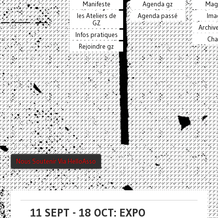
Manifeste
Agenda gz
Mag
les Ateliers de
Agenda passé
Ima
GZ
Archiv
Infos pratiques
Cha
Rejoindre gz
Nous Soutenir Via HelloAsso
11 SEPT - 18 OCT: EXPO