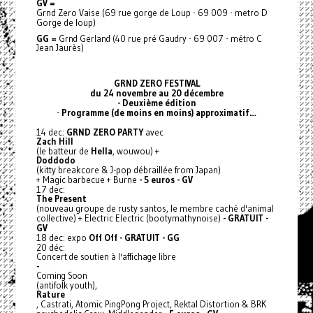
GV =
Grnd Zero Vaise (69 rue gorge de Loup - 69 009 - metro D
Gorge de loup)
GG =
Grnd Gerland (40 rue pré Gaudry - 69 007 - métro C
Jean Jaurès)
GRND ZERO FESTIVAL
du 24 novembre au 20 décembre
- Deuxième édition
-
Programme (de moins en moins) approximatif…
14 dec:
GRND ZERO PARTY
avec
Zach Hill
(le batteur de
Hella
, wouwou) +
Doddodo
(kitty breakcore & J-pop débraillée from Japan)
+ Magic barbecue + Burne
- 5 euros - GV
17 dec:
The Present
(nouveau groupe de rusty santos, le membre caché d'animal
collective) + Electric Electric (bootymathynoise)
- GRATUIT -
GV
18 dec: expo
Off Off - GRATUIT - GG
20 déc:
Concert de soutien à l'affichage libre
-
Coming Soon
(antifolk youth),
Rature
, Castrati, Atomic PingPong Project, Rektal Distortion & BRK