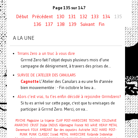
Page 135 sur 147
Début
Précédent
130
131
132
133
134
135
136
137
138
139
Suivant
Fin
A LA UNE
Trrrans Zero a un truc à vous dire
Grrrnd Zero fait l’objet depuis plusieurs mois d’une
campagne de dénigrement, à travers des prises de...
SURVIE DE L'ATELIER DES CANULARS
Cagnotte
L’Atelier des Canulars a eu une fin d'année
bien mouvementée : - Fin octobre le lieu a...
Alors c'est vrai, tu t'es enfin décidé à rejoindre Grrrndzero?
Si tu es arrivé sur cette page, c'est que tu envisages de
participer à Grrrnd Zero. Merci, on va...
PSYCHE
Magazine
La triperie
CLAP
POST-HARDCORE
TECHNO
COLDWAVE
ANARCHO
CRUST
Italie
INDUS
Allemagne
France
NO WAVE
HEAVY METAL
Danemark
FOLK
AMBIANT
Bar des capucins
Autriche
JAZZ
HARD
POST-
PUNK
PUNK
CLASSIC
Israel
METAL
HARDCORE
Finlande
Indonésie