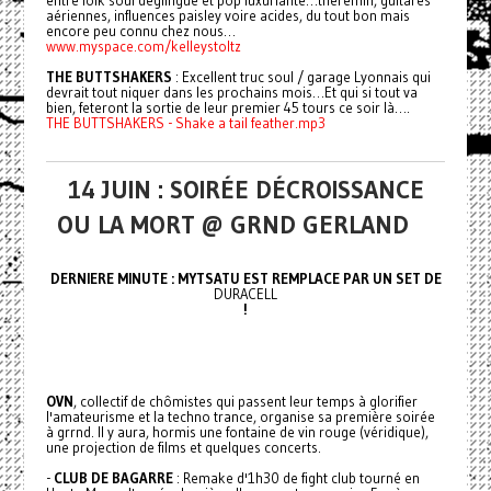
entre folk soul déglingué et pop luxuriante…theremin, guitares
aériennes, influences paisley voire acides, du tout bon mais
encore peu connu chez nous…
www.myspace.com/kelleystoltz
THE BUTTSHAKERS
: Excellent truc soul / garage Lyonnais qui
devrait tout niquer dans les prochains mois…Et qui si tout va
bien, feteront la sortie de leur premier 45 tours ce soir là….
THE BUTTSHAKERS - Shake a tail feather.mp3
14 JUIN : SOIRÉE DÉCROISSANCE
OU LA MORT @ GRND GERLAND
DERNIERE MINUTE : MYTSATU EST REMPLACE PAR UN SET DE
DURACELL
!
OVN
, collectif de chômistes qui passent leur temps à glorifier
l'amateurisme et la techno trance, organise sa première soirée
à grrnd. Il y aura, hormis une fontaine de vin rouge (véridique),
une projection de films et quelques concerts.
-
CLUB DE BAGARRE
: Remake d'1h30 de fight club tourné en