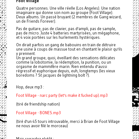
Foot Village
Quatre personnes. Une ville réelle (Los Angeles). Une nation
imaginaire qui donne son nom au groupe (Foot Village).
Deux albums. Un passé bruyant (2 membres de Gang wizard,
un de Friends Forever).
Pas de guitare, pas de clavier, pas d'ampli, pas de sample,
pas de micro. Juste 4 batteries martyrisées, un mégaphone,
et 4 voix portées sur les hurlements hystériques.
On dirait parfois un gang de babouins en train de détruire
une usine à coups de massue tout en chantant le plaisir qu'ils
y prennent.
Un grand groupe, quoi, éveillant des sensations délicates
comme la lobotomie, la rédemption, la punition, ou un
orgasme de mammifère marin. Rien entendu d'aussi
régressif et euphorique depuis, euh, longtemps (les vieux
boredoms ? St jacques de lightning bolt ?).
Hop, deux mp3 :
Foot Village - narc party (let's make it fucked up).mp3
(tiré de friendship nation)
Foot Village - BONES.mp3
(tiré d'un 45 tours introuvable, merci à Brian de Foot Village
ne nous avoir filé le morceau)
Mais regardez plutôt :