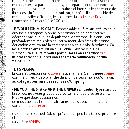
Haute Marne l'année dernière. Il comporte au moins 5 scènes
marquantes : la partie de tennis, la préparation du sandwich, la
poursuite en voiture, la masturbation et bien sur le générique de
fin pixies. Un film politique, brouillon, et drôle. Il est possible de
mater le trailer officiel
là
, le "commercial"
ici
et par
là
, vous
trouverez le film accéléré 100 fois.
-
REVOLUTION MUSICALE
: Responsable du film sus-cité, c'est un
groupe d'arrogants lycéens responsables de nombreuses
dégradations publiques depuis trop longtemps. Ils s'ennuient
profondément mais bien heureusement, des êtres de bonne
éducation ont inventé la caméra vidéo et la boite à rythmes. Ça
les a probablement sauvé du suicide. Il est possible de
s'introduire à leurs moeurs particulières en regardant
ceci
.
Ils présenteront leur nouveau spectacle multimédia intitulé
"RESPECT".
-
DJ SMEGMA
:
Encore et toujours un
citoyen
haut-marnais. Sa musique
sonne
comme un jeu vidéo branché dans un de ces amplis qu'on avait
au collège pour faire des reprises d'Offspring.
-
ME YOU THE STARS AND THE UNIVERSE
: caution lyonnaise de
la soirée, nouveau groupe que certains ont déja vu au Sonic.
Preuve que deux passionnés
de musique traditionnelle africaine réunis peuvent faire une
sorte de
"dream-core"
.
c'est donc ce samedi (ok on prévient un peu tard), c'est prix libre
et
ça va être
SYMPA