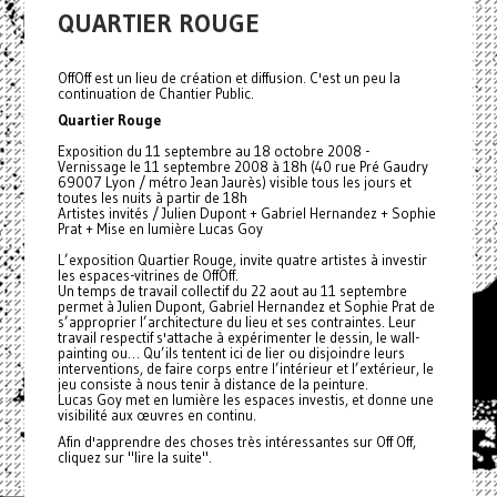
QUARTIER ROUGE
OffOff est un lieu de création et diffusion. C'est un peu la
continuation de Chantier Public.
Quartier Rouge
Exposition du 11 septembre au 18 octobre 2008 -
Vernissage le 11 septembre 2008 à 18h (40 rue Pré Gaudry
69007 Lyon / métro Jean Jaurès) visible tous les jours et
toutes les nuits à partir de 18h
Artistes invités / Julien Dupont + Gabriel Hernandez + Sophie
Prat + Mise en lumière Lucas Goy
L’exposition Quartier Rouge, invite quatre artistes à investir
les espaces-vitrines de OffOff.
Un temps de travail collectif du 22 aout au 11 septembre
permet à Julien Dupont, Gabriel Hernandez et Sophie Prat de
s’approprier l’architecture du lieu et ses contraintes. Leur
travail respectif s'attache à expérimenter le dessin, le wall-
painting ou… Qu’ils tentent ici de lier ou disjoindre leurs
interventions, de faire corps entre l’intérieur et l’extérieur, le
jeu consiste à nous tenir à distance de la peinture.
Lucas Goy met en lumière les espaces investis, et donne une
visibilité aux œuvres en continu.
Afin d'apprendre des choses très intéressantes sur Off Off,
cliquez sur "lire la suite".