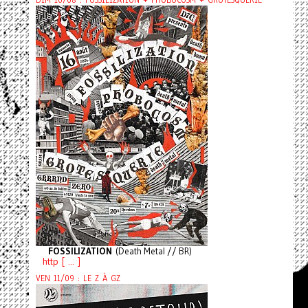
FOSSILIZATION
(Death Metal // BR)
http [ ... ]
VEN 11/09 : LE Z À GZ