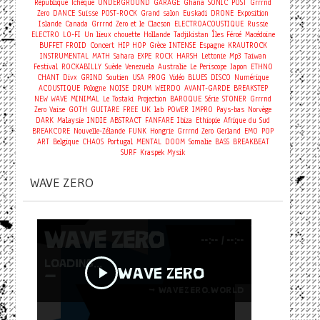
République Tchèque
UNDERGROUND
GARAGE
Ghana
SONIC
POST
Grrrnd
Zero
DANCE
Suisse
POST-ROCK
Grand salon
Euskadi
DRONE
Exposition
Islande
Canada
Grrrnd Zero et le Clacson
ELECTROACOUSTIQUE
Russie
ELECTRO
LO-FI
Un lieux chouette
Hollande
Tadjikistan
Îles Féroé
Macédoine
Concert
BUFFET FROID
HIP HOP
Grèce
INTENSE
Espagne
KRAUTROCK
INSTRUMENTAL
MATH
Sahara
EXPE
ROCK
HARSH
Lettonie
Mp3
Taiwan
Festival
ROCKABILLY
Suède
Venezuela
Australie
Le Periscope
Japon
ETHNO
CHANT
Divx
GRIND
Soutien
USA
PROG
Vidéo
BLUES
DISCO
Numérique
ACOUSTIQUE
Pologne
NOISE
DRUM
WEIRDO
AVANT-GARDE
BREAKSTEP
NEW WAVE
MINIMAL
Le Tostaki
Projection
BAROQUE
Série
STONER
Grrrnd
Zero Vaise
GOTH
GUITARE
FREE
UK
lab
POWER
IMPRO
Pays-bas
Norvège
DARK
Malaysie
INDIE
ABSTRACT
FANFARE
Ibiza
Ethiopie
Afrique du Sud
BREAKCORE
Nouvelle-Zélande
FUNK
Hongrie
Grrrnd Zero Gerland
EMO
POP
ART
Belgique
CHAOS
Portugal
MENTAL
DOOM
Somalie
BASS
BREAKBEAT
SURF
Kraspek Mysik
WAVE ZERO