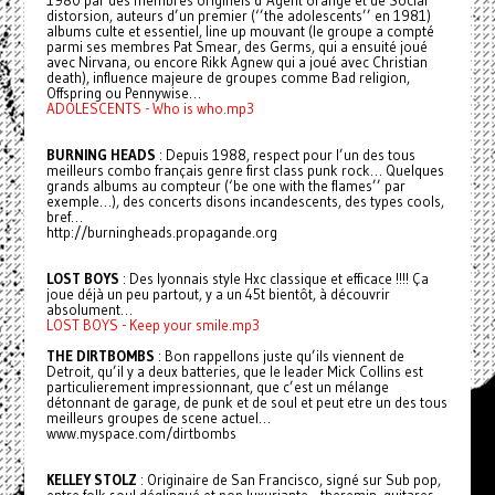
1980 par des membres originels d’Agent orange et de Social
distorsion, auteurs d’un premier (‘’the adolescents’’ en 1981)
albums culte et essentiel, line up mouvant (le groupe a compté
parmi ses membres Pat Smear, des Germs, qui a ensuité joué
avec Nirvana, ou encore Rikk Agnew qui a joué avec Christian
death), influence majeure de groupes comme Bad religion,
Offspring ou Pennywise…
ADOLESCENTS - Who is who.mp3
BURNING HEADS
: Depuis 1988, respect pour l’un des tous
meilleurs combo français genre first class punk rock… Quelques
grands albums au compteur (‘be one with the flames’’ par
exemple…), des concerts disons incandescents, des types cools,
bref…
http://burningheads.propagande.org
LOST BOYS
: Des lyonnais style Hxc classique et efficace !!!! Ça
joue déjà un peu partout, y a un 45t bientôt, à découvrir
absolument…
LOST BOYS - Keep your smile.mp3
THE DIRTBOMBS
: Bon rappellons juste qu’ils viennent de
Detroit, qu’il y a deux batteries, que le leader Mick Collins est
particulierement impressionnant, que c’est un mélange
détonnant de garage, de punk et de soul et peut etre un des tous
meilleurs groupes de scene actuel…
www.myspace.com/dirtbombs
KELLEY STOLZ
: Originaire de San Francisco, signé sur Sub pop,