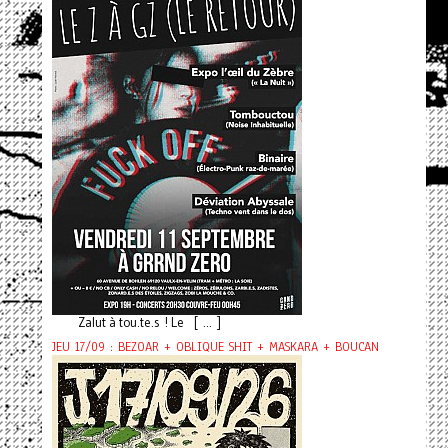
Zalut à tou.te.s ! Le [ ... ]
JEU 17/09 : BEZOAR + OBLIQUE SHIT + MASKARA + BOUCAN