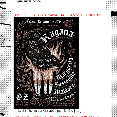
Clique sur le poste !
SAM 15/08 : RAGANA + MARGARITA + BASSEVILLE + MALÉORE
Le 28 Thermidor/15 août, jour férié s [ ... ]
DIM 16/08 : FOSSILIZATION + PHOBOCOSM + GROTESQUERIE