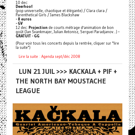
10 dec:
Deerhoof
(pop universelle, chaotique et élégante) / Clara clara /
Parenthetical Girls / James Blackshaw
- 8 euros
- GV
12 dec:
Projection
de courts métrage d'animation de bon
goût (Jan Švankmajer, Julian Antonisz, Sergueï Paradjanov...)
-
GRATUIT - GG
(Pour voir tous les concerts depuis la rentrée, cliquer sur "lire
la suite")
Lire la suite : Agenda sept/déc 2008
LUN 21 JUIL >>> KACKALA + PIF +
THE NORTH BAY MOUSTACHE
LEAGUE