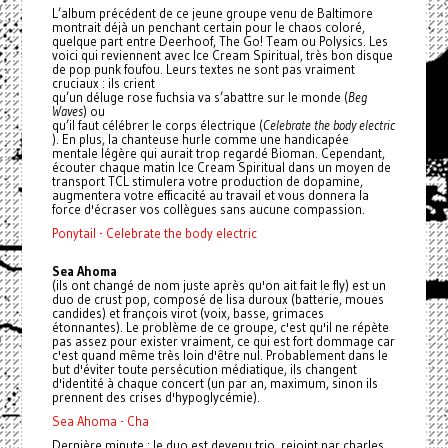
L’album précédent de ce jeune groupe venu de Baltimore
montrait déjà un penchant certain pour le chaos coloré,
quelque part entre Deerhoof, The Go! Team ou Polysics. Les
voici qui reviennent avec Ice Cream Spiritual, très bon disque
de pop punk foufou. Leurs textes ne sont pas vraiment
cruciaux : ils crient
qu’un déluge rose fuchsia va s’abattre sur le monde (
Beg
Waves
) ou
qu’il faut célébrer le corps électrique (
Celebrate the body electric
). En plus, la chanteuse hurle comme une handicapée
mentale légère qui aurait trop regardé Bioman. Cependant,
écouter chaque matin Ice Cream Spiritual dans un moyen de
transport TCL stimulera votre production de dopamine,
augmentera votre efficacité au travail et vous donnera la
force d'écraser vos collègues sans aucune compassion.
Ponytail - Celebrate the body electric
Sea Ahoma
(ils ont changé de nom juste après qu'on ait fait le fly) est un
duo de crust pop, composé de lisa duroux (batterie, moues
candides) et françois virot (voix, basse, grimaces
étonnantes). Le problème de ce groupe, c'est qu'il ne répète
pas assez pour exister vraiment, ce qui est fort dommage car
c'est quand même très loin d'être nul. Probablement dans le
but d'éviter toute persécution médiatique, ils changent
d'identité à chaque concert (un par an, maximum, sinon ils
prennent des crises d'hypoglycémie).
Sea Ahoma - Cha
Dernière minute : le duo est devenu trio, rejoint par charles