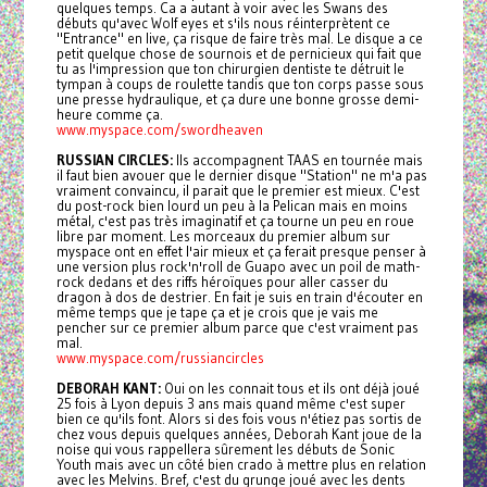
quelques temps. Ca a autant à voir avec les Swans des
débuts qu'avec Wolf eyes et s'ils nous réinterprètent ce
"Entrance" en live, ça risque de faire très mal. Le disque a ce
petit quelque chose de sournois et de pernicieux qui fait que
tu as l'impression que ton chirurgien dentiste te détruit le
tympan à coups de roulette tandis que ton corps passe sous
une presse hydraulique, et ça dure une bonne grosse demi-
heure comme ça.
www.myspace.com/swordheaven
RUSSIAN CIRCLES:
Ils accompagnent TAAS en tournée mais
il faut bien avouer que le dernier disque "Station" ne m'a pas
vraiment convaincu, il parait que le premier est mieux. C'est
du post-rock bien lourd un peu à la Pelican mais en moins
métal, c'est pas très imaginatif et ça tourne un peu en roue
libre par moment. Les morceaux du premier album sur
myspace ont en effet l'air mieux et ça ferait presque penser à
une version plus rock'n'roll de Guapo avec un poil de math-
rock dedans et des riffs héroïques pour aller casser du
dragon à dos de destrier. En fait je suis en train d'écouter en
même temps que je tape ça et je crois que je vais me
pencher sur ce premier album parce que c'est vraiment pas
mal.
www.myspace.com/russiancircles
DEBORAH KANT:
Oui on les connait tous et ils ont déjà joué
25 fois à Lyon depuis 3 ans mais quand même c'est super
bien ce qu'ils font. Alors si des fois vous n'étiez pas sortis de
chez vous depuis quelques années, Deborah Kant joue de la
noise qui vous rappellera sûrement les débuts de Sonic
Youth mais avec un côté bien crado à mettre plus en relation
avec les Melvins. Bref, c'est du grunge joué avec les dents