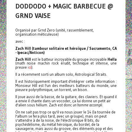
DODDODO + MAGIC BARBECUE @
GRND VAISE
Organisé par Grnd Zero (unité, rassemblement,
organisation méticuleuse)
avec :
Zach Hill
(tambour solitaire et héroïque / Sacramento, CA
- Ipecac/Anticon)
Zach Hill
est le batteur incroyable du groupe incroyable
Hella
(math noise machin rock érudit, technique et intense, une
ici
preuve
).
Il a récemment sorti un album solo, Astrological Straits.
Il est historiquement important d'intégrer cette information :
Monsieur Hill est l'un des meilleurs batteurs du monde, une
pieuvre polyrythmique, un torrent, un bison.
Il joue aussi de la basse, de la guitare, des claviers. Et quand il
a envie il chante dans un vocoder, ça lui donne un petit air
d'alien sous hélium. Zach est donc
un
homme accompli
.
On ne sait pas trop ce qu'il va nous jouer le 14 (la tournée de
l'album se fera plus tard, avec un groupe), mais on peut
s'attendre à de la noise, de l'électronique 8 bits, du
psychédélisme, du métal héroïque, du bordel, de la
sauvagerie, mais aussi du groove, des éléments pop et des