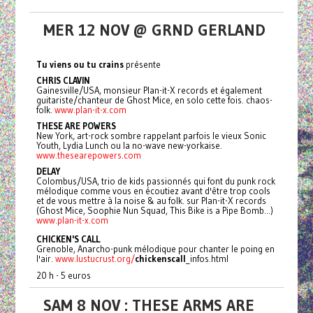
MER 12 NOV @ GRND GERLAND
Tu viens ou tu crains
présente
CHRIS CLAVIN
Gainesville/USA, monsieur Plan-it-X records et également
guitariste/chanteur de Ghost Mice, en solo cette fois. chaos-
folk.
www.plan-it-x.com
THESE
ARE
POWERS
New York, art-rock sombre rappelant parfois le vieux Sonic
Youth, Lydia Lunch ou la no-wave new-yorkaise.
www.thesearepowers.com
DELAY
Colombus/USA, trio de kids passionnés qui font du punk rock
mélodique comme vous en écoutiez avant d'être trop cools
et de vous mettre à la noise & au folk. sur Plan-it-X records
(Ghost Mice, Soophie Nun Squad, This Bike is a Pipe Bomb...)
www.plan-it-x.com
CHICKEN'S CALL
Grenoble, Anarcho-punk mélodique pour chanter le poing en
l'air.
www.lustucrust.org/
chickenscal
l
_infos.html
20 h - 5 euros
SAM 8 NOV : THESE ARMS ARE