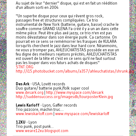
Au sujet de leur "dernier" disque, qui est en fait un réédition
d'un album sorti en 2004
"Un superbe disque pour ceux qui rêvent gros rock,
passages free et structures compliquées. Ce trio
instrumental de New York (batterie, guitare, basse) crache le
souffre comme GRAND ULENA l'a créé il y a un an dans cette
même pièce. Peut être plus axé jazzy, ce trio n'en est pas
moins dévastateur dans son énergie punk. Ca cartonne. On
pourrait en ce sens se remémorrer les frasques de KULARA
lorsqu'ils cherchent le jazz dans leur hard core. Néanmoins,
ne vous y tromper pas, AHLEUCHATISTAS possède en eux un
feu digne des meilleurs rejetons précités, AHLEUCHATISTAS
est ouvert de la tête et c'est en ce sens qu'il ne faut surtout
pas les louper dans vos futurs achats de disques"
STNT.ORG
http://i15.photobucket.com/albums/a357/ahleuchatistas/shrunk.jpg
Des Ark
- USA, Lovitt records
Duo guitare/ batterie punk/folk super cool
www.desark.org
|
http://www.myspace.com/desark
http://suddensuccess.org/imagesdb/tourposterKlein.jpg
Lewis Karloff
- Lyon, Gaffer records
Trio jazzcore, machin truc....
www.lewiskarloff.com
|
www.myspace.com/lewiskarloff
12XU
- Lyon
Trio punk, post punk...
www.weare12xu.blogspot.com