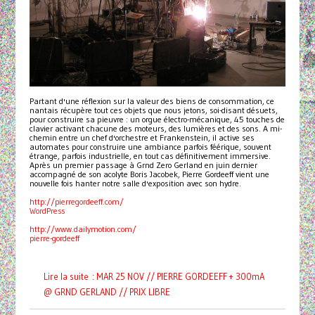
Partant d'une réflexion sur la valeur des biens de consommation, ce
nantais récupère tout ces objets que nous jetons, soi-disant désuets,
pour construire sa pieuvre : un orgue électro-mécanique, 45 touches de
clavier activant chacune des moteurs, des lumières et des sons. A mi-
chemin entre un chef d'orchestre et Frankenstein, il active ses
automates pour construire une ambiance parfois féérique, souvent
étrange, parfois industrielle, en tout cas définitivement immersive.
Après un premier passage à Grnd Zero Gerland en juin dernier
accompagné de son acolyte Boris Jacobek, Pierre Gordeeff vient une
nouvelle fois hanter notre salle d'exposition avec son hydre.
http://pierregordeeff.com/
WordPress
http://www.dailymotion.com/
pierre-gordeeff
Lire la suite : MAR 25 NOV // PIERRE GORDEEFF + 300mA
@ GRND GERLAND // PRIX LIBRE