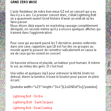
GRND ZERO VAISE
L'acte fondateur de notre bon vieux GZ est un concert qui a eu
lieu il y a 4 ans. Ce premier concert donc, c'était Lightning Bolt :
on a quasiment ouvert Grnd histoire d'avoir un endroit où les
faire passer.
Nous étions déjà experts en marketing sauvage complètement
dérégulé, on raconte même qu'il y a encore quelques affiches qui
trainent dans l'agglomération.
Pour ceux qui auraient passé les 5 dernières années enfermés
dans une cave, rappelons que
LB
est l'un des six groupes au
monde ayant le pouvoir de remettre radicalement en cause la
vie de ceux qui les voient en concert.
Un bassiste virtuose et placide, un batteur post-humain. A même
le sol, au milieu des gens. Et c'est tout.
Une vidéo et quelques mp3 pour entrevoir la Vérité (mets toi
debout, éteins la lumière, trouve le bouton pour passer en plein
écran) :
{youtube width="425" height="344"}L1oi1NDxFSs{/youtube}
Lightning Bolt - On fire
Lightning Bolt - Saint Jacques
Lightning Bolt - Dead Cowboy