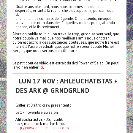
Quatre ans plus tard, nous nous sommes quelque peu
dispersés, errant à la recherche d'occupations, pendant que
LB
enchainait les concerts de légende. On a attendu, invoqué
souvent leur nom dans des étiquettes ou des posts, attendu
encore, et là ils reviennent.
Alors on oublie tout, qu'on travaille trop, qu'on se sent seul, que
notre couple va mal, que nos meilleurs amis nous ont trahi,
qu'on est accro à des substances douteuses, que notre frère est
interné à l'asile psychiatrique, que notre soeur écoute Michel
Berger, que nous serons bientôt morts.
Le petit bout de vidéo est extrait du dvd Power of Salad. On peut
le voir en entier
ici
.
LUN 17 NOV : AHLEUCHATISTAS +
DES ARK @ GRNDGRLND
Gaffer et Daïtro crew présentent :
Le 17 novembre au salon
Ahleuchatistas
- US, Tzadik
Jazz, math, rock machin tordu....
http://www.ahleuchatistas.com/