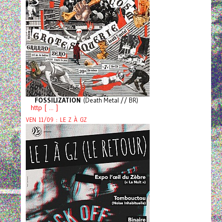
FOSSILIZATION
(Death Metal // BR)
http [ ... ]
VEN 11/09 : LE Z À GZ