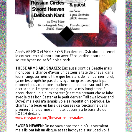
Après AKIMBO et WOLF EYES l'an dernier, Ostrobotnie remet
le couvert en collaboration avec Zéro jardins pour une
soirée hyper noise VS noise rock.
THESE ARMS ARE SNAKES:
Eux aussi sont de Seattle mais
n'ont pas la chance d'avoir un batteur à tête de cheval dans
leurs rangs au même titre que les stars de l'an dernier. Bref,
ça ne les empêche pas d'envoyer un gros post-punk par
moment plus ou moins mathématique, mais surtout très
accrocheur. Le genre de groupe qui a mis longtemps à
accoucher d'un album correct (c'est maintenant chose faite
avec le très bon Easter et le petit dernier Tail swallower and
Dove) mais qui n'a jamais volé sa réputation scénique. Le
chanteur a beau en faire des caisses ça fonctionne de la
première à la dernière minute. Et puis y a le bassiste de
BOTCH dedans.
www.myspace.com/thesearmsaresnakes
SWORD HEAVEN:
On ne savait pas trop d'où ils sortaient
mais ils ont fait un disque assez incroyable sur Load voilà