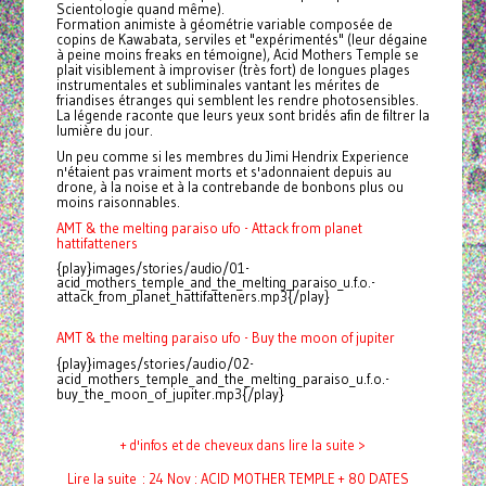
Scientologie quand même).
Formation animiste à géométrie variable composée de
copins de Kawabata, serviles et "expérimentés" (leur dégaine
à peine moins freaks en témoigne), Acid Mothers Temple se
plait visiblement à improviser (très fort) de longues plages
instrumentales et subliminales vantant les mérites de
friandises étranges qui semblent les rendre photosensibles.
La légende raconte que leurs yeux sont bridés afin de filtrer la
lumière du jour.
Un peu comme si les membres du Jimi Hendrix Experience
n'étaient pas vraiment morts et s'adonnaient depuis au
drone, à la noise et à la contrebande de
bonbons
plus ou
moins raisonnables.
AMT & the melting paraiso ufo - Attack from planet
hattifatteners
{play}images/stories/audio/01-
acid_mothers_temple_and_the_melting_paraiso_u.f.o.-
attack_from_planet_hattifatteners.mp3{/play}
AMT & the melting paraiso ufo - Buy the moon of jupiter
{play}images/stories/audio/02-
acid_mothers_temple_and_the_melting_paraiso_u.f.o.-
buy_the_moon_of_jupiter.mp3{/play}
+ d'infos et de cheveux dans lire la suite >
Lire la suite : 24 Nov : ACID MOTHER TEMPLE + 80 DATES