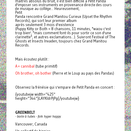
maîtres absolus du bruit, il est bien difficile à Petit
Panda
d'imposer ses instruments en provenance directe des cours
de musique au collège... Heureusement,
Petit
Panda
rencontre Grand Manitou Curieux (Upset the Rhythm
Records), qui sort leur premier album
après seulement 3 mois d'existence
(Puppy Kitty or Both = 8 chansons, 11 minutes, "waou c'est
trop bien', "mais comment font-ils pour sortir ce son d'une
clarinette", et autres exclamations...). Suivront Festival of The
Ghosts et Insects Invaden, toujours chez Grand Manitou
Records.
Mais écoutez plutôt :
A + cannibal
(tube primitif)
Oh brother, oh bother
(Pierre et le Loup au pays des Pandas)
Observez la frénésie qui s'empare de Petit
Panda
en concert :
{youtubejw width="425"
height="344"}LAYKldrPjPg{/youtubejw}
GREENBELT
- boite à tubes - folk hyper happy
Vancouver, Canada
Un collectif de hippies