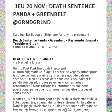
JEU 20 NOV : DEATH SENTENCE
PANDA + GREENBELT
@GRNDGRLND
Cajoline, Barbapop et Stéphane l'anonyme présentent :
Death Sentence Panda + Greenbelt + Raymonde Howard +
Trouble vs Glue
-
GRND GERLAND - 20 h - 5 euros
DEATH SENTENCE : PANDA !
- le bruit et la fureur -
Un trio Post Punk foufou de Friscoland,
au nom énigmatique. S'agit-il encore de vegans luttant pour
la survie du rouge à lèvre sans arrière goût de baleine
séchée, ou bien de carnassiers sans coeur souhaitant la
pendaison des plus jolies peluches vivantes jamais
rencontrées ? Nous tairons les informations que nous
possédons, parce que nous sommes des être fourbes et
sans respect.
A part ça, ils ont le bon goût de jouer de la clarinette et de la
flûte traversière, et aussi du roi des instruments, la batterie.
Dans la jungle «Noiseland » où des macaques s'efforçant de
tourner les boutons des amplis jusqu'à 11 règnent en