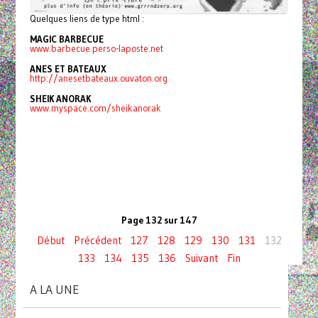
Quelques liens de type html :
MAGIC BARBECUE
www.barbecue.perso-laposte.net
ANES ET BATEAUX
http://anesetbateaux.ouvaton.org
SHEIK ANORAK
www.myspace.com/sheikanorak
Page 132 sur 147
Début
Précédent
127
128
129
130
131
132
133
134
135
136
Suivant
Fin
A LA UNE