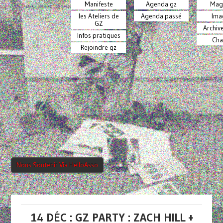
Manifeste
Agenda gz
Mag
les Ateliers de
Agenda passé
Ima
GZ
Archiv
Infos pratiques
Cha
Rejoindre gz
Nous Soutenir Via HelloAsso
14 DÉC : GZ PARTY : ZACH HILL +