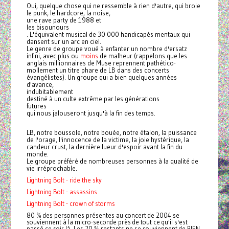
Oui, quelque chose qui ne ressemble à rien d'autre, qui broie
le punk, le hardcore, la noise,
une rave party de 1988 et
les bisounours
. L'équivalent musical de 30 000 handicapés mentaux qui
dansent sur un arc en ciel.
Le genre de groupe voué à enfanter un nombre d'ersatz
infini, avec plus ou
moins
de malheur (rappelons que les
anglais millionnaires de Muse reprennent pathético-
mollement un titre phare de LB dans des concerts
évangélistes). Un groupe qui a bien quelques années
d'avance,
indubitablement
destiné à un culte extrême par les générations
futures
qui nous jalouseront jusqu'à la fin des temps.
LB
, notre boussole, notre bouée, notre étalon, la puissance
de l'orage, l'innocence de la victime, la joie hystérique, la
candeur crust, la dernière lueur d'espoir avant la fin du
monde.
Le groupe préféré de nombreuses personnes à la qualité de
vie irréprochable.
Lightning Bolt - ride the sky
Lightning Bolt - assassins
Lightning Bolt - crown of storms
80 % des personnes présentes au concert de 2004 se
souviennent à la micro-seconde près de tout ce qu'il s'est
passé ce soir là. Les 20 % restants ne se souviennent de RIEN.