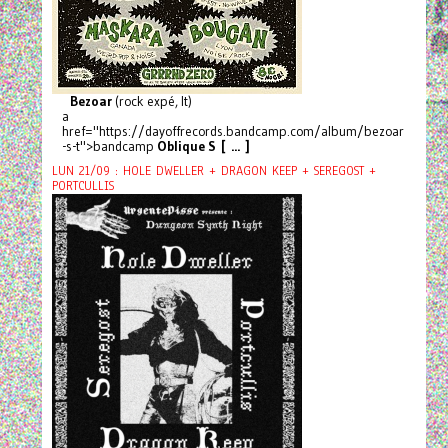
Bezoar
(rock expé, It)
a
href="https://dayoffrecords.bandcamp.com/album/bezoar
-s-t">bandcamp
Oblique S [ ... ]
LUN 21/09 : HOLE DWELLER + DRAGON KEEP + SEREGOST +
PORTCULLIS