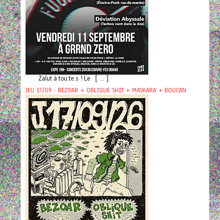
Zalut à tou.te.s ! Le [ ... ]
JEU 17/09 : BEZOAR + OBLIQUE SHIT + MASKARA + BOUCAN