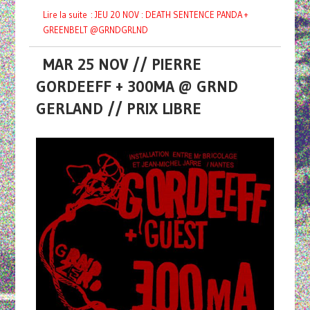
Lire la suite : JEU 20 NOV : DEATH SENTENCE PANDA +
GREENBELT @GRNDGRLND
MAR 25 NOV // PIERRE
GORDEEFF + 300MA @ GRND
GERLAND // PRIX LIBRE