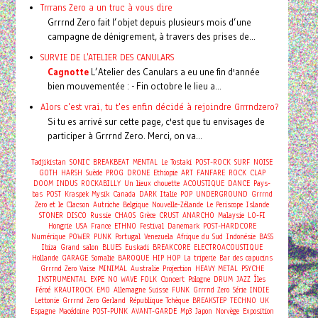
Trrrans Zero a un truc à vous dire
Grrrnd Zero fait l’objet depuis plusieurs mois d’une
campagne de dénigrement, à travers des prises de...
SURVIE DE L'ATELIER DES CANULARS
Cagnotte
L’Atelier des Canulars a eu une fin d'année
bien mouvementée : - Fin octobre le lieu a...
Alors c'est vrai, tu t'es enfin décidé à rejoindre Grrrndzero?
Si tu es arrivé sur cette page, c'est que tu envisages de
participer à Grrrnd Zero. Merci, on va...
Tadjikistan
SONIC
BREAKBEAT
MENTAL
Le Tostaki
POST-ROCK
SURF
NOISE
GOTH
HARSH
Suède
PROG
DRONE
Ethiopie
ART
FANFARE
ROCK
CLAP
DOOM
INDUS
ROCKABILLY
Un lieux chouette
ACOUSTIQUE
DANCE
Pays-
bas
POST
Kraspek Mysik
Canada
DARK
Italie
POP
UNDERGROUND
Grrrnd
Zero et le Clacson
Autriche
Belgique
Nouvelle-Zélande
Le Periscope
Islande
STONER
DISCO
Russie
CHAOS
Grèce
CRUST
ANARCHO
Malaysie
LO-FI
Hongrie
USA
France
ETHNO
Festival
Danemark
POST-HARDCORE
Numérique
POWER
PUNK
Portugal
Venezuela
Afrique du Sud
Indonésie
BASS
Ibiza
Grand salon
BLUES
Euskadi
BREAKCORE
ELECTROACOUSTIQUE
Hollande
GARAGE
Somalie
BAROQUE
HIP HOP
La triperie
Bar des capucins
Grrrnd Zero Vaise
MINIMAL
Australie
Projection
HEAVY METAL
PSYCHE
Concert
INSTRUMENTAL
EXPE
NO WAVE
FOLK
Pologne
DRUM
JAZZ
Îles
Féroé
KRAUTROCK
EMO
Allemagne
Suisse
FUNK
Grrrnd Zero
Série
INDIE
Lettonie
Grrrnd Zero Gerland
République Tchèque
BREAKSTEP
TECHNO
UK
Espagne
Macédoine
POST-PUNK
AVANT-GARDE
Mp3
Japon
Norvège
Exposition