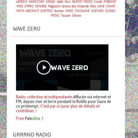
WEIRDO
HARDCORE
GRIND
Vidéo
Divx
BUFFET FROID
Israel
AMBIANT
FREE
IMPRO
INTENSE
Magazine
Sahara
lab
Finlande
NEW WAVE
CHANT
MATH
ABSTRACT
ELECTRO
Soutien
HARD
COLDWAVE
GUITARE
CLASSIC
METAL
Taiwan
Ghana
WAVE ZERO
Radio collective et indépendante
diffusée via internet et
FM, depuis mer et terre pendant la flotille pour Gaza de
ce printemps.
C'est par ici pour plus de détails et
contribuer !
Free
Pale
stine
!
GRRRND RADIO