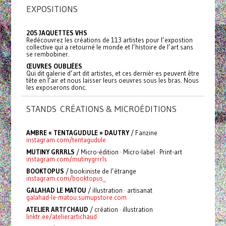
EXPOSITIONS
205 JAQUETTES VHS
Redécouvrez les créations de 113 artistes pour l’expostion
collective qui a retourné le monde et l’histoire de l’art sans
se rembobiner.
ŒUVRES OUBLIÉES
Qui dit galerie d’art dit artistes, et ces dernièr·es peuvent être
tête en l’air et nous laisser leurs oeuvres sous les bras. Nous
les exposerons donc.
STANDS CRÉATIONS & MICROÉDITIONS
AMBRE « TENTAGUDULE » DAUTRY
/ Fanzine
instagram.com/tentagudule
MUTINY GRRRLS
/ Micro-édition · Micro-label · Print-art
instagram.com/mutinygrrrls
BOOKTOPUS
/ bookiniste de l’étrange
instagram.com/booktopus_
GALAHAD LE MATOU
/ illustration · artisanat
galahad-le-matou.sumupstore.com
ATELIER ARTI’CHAUD
/ création · illustration
linktr.ee/atelierartichaud