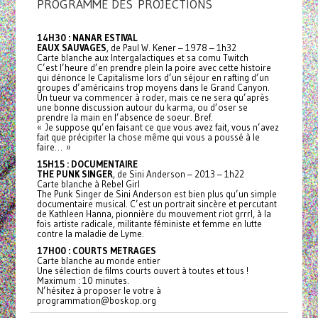
PROGRAMME DES PROJECTIONS
14H30 : NANAR ESTIVAL
EAUX SAUVAGES
, de Paul W. Kener – 1978 – 1h32
Carte blanche aux Intergalactiques et sa comu Twitch
C’est l’heure d’en prendre plein la poire avec cette histoire
qui dénonce le Capitalisme lors d’un séjour en rafting d’un
groupes d’américains trop moyens dans le Grand Canyon.
Un tueur va commencer à roder, mais ce ne sera qu’après
une bonne discussion autour du karma, ou d’oser se
prendre la main en l’absence de soeur. Bref.
« Je suppose qu’en faisant ce que vous avez fait, vous n’avez
fait que précipiter la chose même qui vous a poussé à le
faire… »
15H15 : DOCUMENTAIRE
THE PUNK SINGER
, de Sini Anderson – 2013 – 1h22
Carte blanche à Rebel Girl
The Punk Singer de Sini Anderson est bien plus qu’un simple
documentaire musical. C’est un portrait sincère et percutant
de Kathleen Hanna, pionnière du mouvement riot grrrl, à la
fois artiste radicale, militante féministe et femme en lutte
contre la maladie de Lyme.
17H00 : COURTS METRAGES
Carte blanche au monde entier
Une sélection de films courts ouvert à toutes et tous !
Maximum : 10 minutes.
N’hésitez à proposer le votre à
programmation@boskop.org