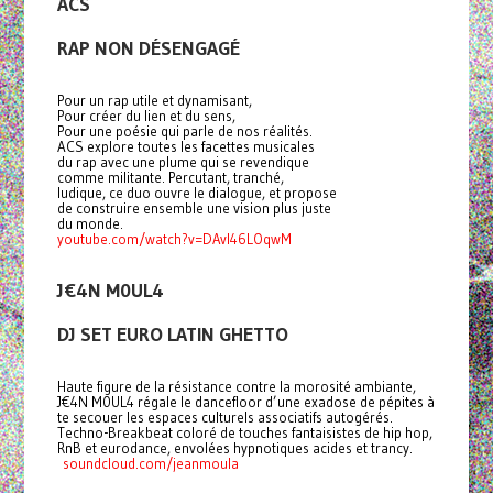
ACS
RAP NON DÉSENGAGÉ
Pour un rap utile et dynamisant,
Pour créer du lien et du sens,
Pour une poésie qui parle de nos réalités.
ACS explore toutes les facettes musicales
du rap avec une plume qui se revendique
comme militante. Percutant, tranché,
ludique, ce duo ouvre le dialogue, et propose
de construire ensemble une vision plus juste
du monde.
youtube.com/watch?v=DAvI46LOqwM
J€4N M0UL4
DJ SET EURO LATIN GHETTO
Haute figure de la résistance contre la morosité ambiante,
J€4N M0UL4 régale le dancefloor d’une exadose de pépites à
te secouer les espaces culturels associatifs autogérés.
Techno-Breakbeat coloré de touches fantaisistes de hip hop,
RnB et eurodance, envolées hypnotiques acides et trancy.
soundcloud.com/jeanmoula