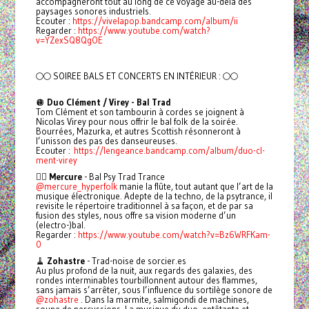
accompagneront tout au long de ce voyage au-delà des
paysages sonores industriels.
Ecouter :
https://vivelapop.bandcamp.com/album/ii
Regarder :
https://www.youtube.com/watch?
v=YZexSQ8QgOE
🌕🌕 SOIREE BALS ET CONCERTS EN INTÉRIEUR : 🌕🌕
🪩
Duo Clément / Virey - Bal Trad
Tom Clément et son tambourin à cordes se joignent à
Nicolas Virey pour nous offrir le bal folk de la soirée.
Bourrées, Mazurka, et autres Scottish résonneront à
l’unisson des pas des danseureuses.
Ecouter :
https://lengeance.bandcamp.com/album/duo-cl-
ment-virey
🧚‍♂️
Mercure
- Bal Psy Trad Trance
@mercure_hyperfolk
manie la flûte, tout autant que l’art de la
musique électronique. Adepte de la techno, de la psytrance, il
revisite le répertoire traditionnel à sa façon, et de par sa
fusion des styles, nous offre sa vision moderne d’un
(electro-)bal.
Regarder :
https://www.youtube.com/watch?v=Bz6WRFKam-
0
🧹
Zohastre
- Trad-noise de sorcier.es
Au plus profond de la nuit, aux regards des galaxies, des
rondes interminables tourbillonnent autour des flammes,
sans jamais s’arrêter, sous l’influence du sortilège sonore de
@zohastre
. Dans la marmite, salmigondi de machines,