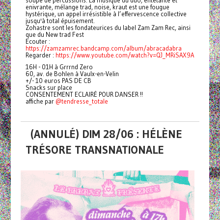
soupe de percussions. La musique du duo, entêtante et
enivrante, mélange trad, noise, kraut est une fougue
hystérique, un appel irrésistible à l’effervescence collective
jusqu'à total épuisement.
Zohastre sont les fondateurices du label Zam Zam Rec, ainsi
que du New trad Fest
Ecouter :
https://zamzamrec.bandcamp.com/album/abracadabra
Regarder :
https://www.youtube.com/watch?v=QJ_MRiSAX9A
16H - 01H à Grrrnd Zero
60, av. de Bohlen à Vaulx-en-Velin
+/- 10 euros PAS DE CB
Snacks sur place
CONSENTEMENT ECLAIRÉ POUR DANSER !!
affiche par
@tendresse_totale
(ANNULÉ) DIM 28/06 : HÉLÈNE
TRÉSORE TRANSNATIONALE