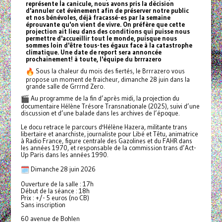
représente la canicule, nous avons pris la décision
d'annuler cet évènement afin de préserver notre public
et nos bénévoles, déjà fracassé-es par la semaine
éprouvante qu'on vient de vivre. On préfère que cette
projection ait lieu dans des conditions qui puisse nous
permettre d'accueillir tout le monde, puisque nous
sommes loin d'être tous-tes égaux face à la catastrophe
climatique. Une date de report sera annoncée
prochainement! à toute, l'équipe du brrrazero
Sous la chaleur du mois des fiertés, le Brrrazero vous
propose un moment de fraicheur, dimanche 28 juin dans la
grande salle de Grrrnd Zero.
Au programme de la fin d’après midi, la projection du
documentaire Hélène Trésore Transnationale (2025), suivi d’une
discussion et d’une balade dans les archives de l’époque.
Le docu retrace le parcours d'Hélène Hazera, militante trans
libertaire et anarchiste, journaliste pour Libé et Têtu, animatrice
à Radio France, figure centrale des Gazolines et du FAHR dans
les années 1970, et responsable de la commission trans d’Act-
Up Paris dans les années 1990.
Dimanche 28 juin 2026
Ouverture de la salle : 17h
Début de la séance : 18h
Prix : +/- 5 euros (no CB)
Sans inscription
60 avenue de Bohlen