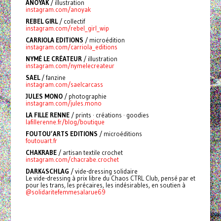
ANOYAK
/ illustration
instagram.com/anoyak
REBEL GIRL
/ collectif
instagram.com/rebel_girl_wip
CARRIOLA EDITIONS
/ microédition
instagram.com/carriola_editions
NYMÉ LE CRÉATEUR
/ illustration
instagram.com/nymelecreateur
SAEL
/ fanzine
instagram.com/saelcarcass
JULES MONO
/ photographie
instagram.com/jules.mono
LA FILLE RENNE
/ prints · créations · goodies
lafillerenne.fr/blog/boutique
FOUTOU’ARTS EDITIONS
/ microéditions
foutouart.fr
CHAKRABE
/
artisan textile crochet
instagram.com/chacrabe.crochet
DARK4SCHLAG
/ vide-dressing solidaire
Le vide-dressing à prix libre du Chaos CTRL Club, pensé par et
pour les trans, les précaires, les indésirables, en soutien à
@solidaritefemmesalarue69