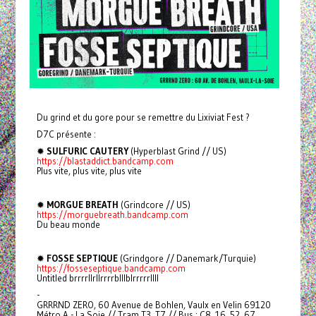
Du grind et du gore pour se remettre du Lixiviat Fest ?
D7C présente :
✹
SULFURIC CAUTERY
(Hyperblast Grind // US)
https://blastaddict.bandcamp.com
Plus vite, plus vite, plus vite
✹
MORGUE BREATH
(Grindcore // US)
https://morguebreath.bandcamp.com
Du beau monde
✹
FOSSE SEPTIQUE
(Grindgore // Danemark/Turquie)
https://fosseseptique.bandcamp.com
Untitled brrrrllrllrrrrblllblrrrrrllll
-
GRRRND ZERO, 60 Avenue de Bohlen, Vaulx en Velin 69120
Métro A - La Soie // Tram T3, T7 // Bus : C8, 16, 52, 67