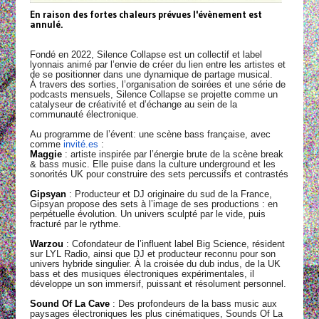
En raison des fortes chaleurs prévues l'évènement est
annulé.
Fondé en 2022, Silence Collapse est un collectif et label
lyonnais animé par l’envie de créer du lien entre les artistes et
de se positionner dans une dynamique de partage musical.
À travers des sorties, l’organisation de soirées et une série de
podcasts mensuels, Silence Collapse se projette comme un
catalyseur de créativité et d’échange au sein de la
communauté électronique.
Au programme de l’évent: une scène bass française, avec
comme
invité.es
:
Maggie
: artiste inspirée par l’énergie brute de la scène break
& bass music. Elle puise dans la culture underground et les
sonorités UK pour construire des sets percussifs et contrastés
Gipsyan
: Producteur et DJ originaire du sud de la France,
Gipsyan propose des sets à l’image de ses productions : en
perpétuelle évolution. Un univers sculpté par le vide, puis
fracturé par le rythme.
Warzou
: Cofondateur de l’influent label Big Science, résident
sur LYL Radio, ainsi que DJ et producteur reconnu pour son
univers hybride singulier. À la croisée du dub indus, de la UK
bass et des musiques électroniques expérimentales, il
développe un son immersif, puissant et résolument personnel.
Sound Of La Cave
: Des profondeurs de la bass music aux
paysages électroniques les plus cinématiques, Sounds Of La