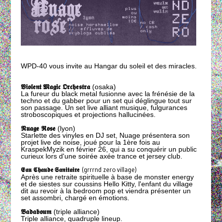
WPD-40 vous invite au Hangar du soleil et des miracles.
𝖁𝖎𝖔𝖑𝖊𝖓𝖙 𝕸𝖆𝖌𝖎𝖈 𝕺𝖗𝖈𝖍𝖊𝖘𝖙𝖗𝖆
(osaka)
La fureur du black metal fusionne avec la frénésie de la
techno et du gabber pour un set qui déglingue tout sur
son passage. Un set live alliant musique, fulgurances
stroboscopiques et projections hallucinées.
𝕹𝖚𝖆𝖌𝖊 𝕽𝖔𝖘𝖊
(lyon)
Starlette des vinyles en DJ set, Nuage présentera son
projet live de noise, joué pour la 1ère fois au
KraspekMyzik en février 26, qui a su conquérir un public
curieux lors d'une soirée axée trance et jersey club.
𝕰𝖆𝖚 𝕮𝖍𝖆𝖚𝖉𝖊 𝕾𝖆𝖓𝖎𝖙𝖆𝖎𝖗𝖊
(grrrnd zero village)
Après une retraite spirituelle à base de monster energy
et de siestes sur coussins Hello Kitty, l'enfant du village
dit au revoir à la bedroom pop et viendra présenter un
set assombri, chargé en émotions.
𝕭𝖆𝖉𝖆𝖇𝖔𝖚𝖒
(triple alliance)
Triple alliance, quadruple lineup.