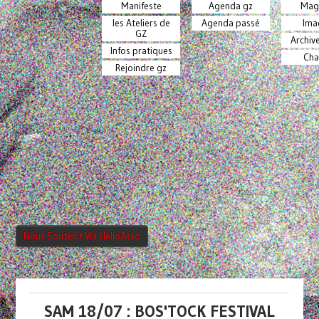
Manifeste
Agenda gz
Mag
les Ateliers de
Agenda passé
Ima
GZ
Archiv
Infos pratiques
Cha
Rejoindre gz
Nous Soutenir Via HelloAsso
SAM 18/07 : BOS'TOCK FESTIVAL