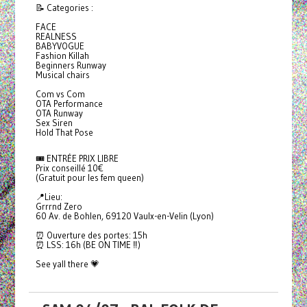
📝 Categories :
FACE
REALNESS
BABYVOGUE
Fashion Killah
Beginners Runway
Musical chairs
Com vs Com
OTA Performance
OTA Runway
Sex Siren
Hold That Pose
🎟️ ENTRÉE PRIX LIBRE
Prix conseillé 10€
(Gratuit pour les fem queen)
📍Lieu:
Grrrnd Zero
60 Av. de Bohlen, 69120 Vaulx-en-Velin (Lyon)
⏰ Ouverture des portes: 15h
⏰ LSS: 16h (BE ON TIME ‼️)
See yall there 💗