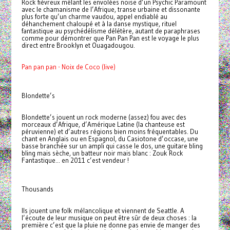
Rock fiévreux mêlant les envolées noise d’un Psychic Paramount
avec le chamanisme de l’Afrique, transe urbaine et dissonante
plus forte qu’un charme vaudou, appel endiablé au
déhanchement chaloupé et à la danse mystique, rituel
fantastique au psychédélisme délétère, autant de paraphrases
comme pour démontrer que Pan Pan Pan est le voyage le plus
direct entre Brooklyn et Ouagadougou.
Pan pan pan - Noix de Coco (live)
Blondette’s
Blondette’s jouent un rock moderne (assez) fou avec des
morceaux d’Afrique, d’Amérique Latine (la chanteuse est
péruvienne) et d’autres régions bien moins fréquentables. Du
chant en Anglais ou en Espagnol, du Casiotone d’occase, une
basse branchée sur un ampli qui casse le dos, une guitare bling
bling mais sèche, un batteur noir mais blanc : Zouk Rock
Fantastique... en 2011 c’est vendeur !
Thousands
Ils jouent une folk mélancolique et viennent de Seattle. A
l’écoute de leur musique on peut être sûr de deux choses : la
première c’est que la pluie ne donne pas envie de manger des