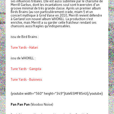
ses influences tribales. Elle est aussi sublimée par le charisme de
Merrill Garbus, dont les incantations soul sont traversées d’un
groove minimal de très grande classe. Après un premier album
Birds Brains (au son particulièrement crade, miam !) et un
concert mythique à Grnd Vaise en 2010, Merrill revient défendre
à Gerland son nouvel album WHOKILL. La production s'est
enrichie, mais Merrill a su garder cette fraîcheur rendant ses
chansons aussi fragiles qu'indispensables.
issu de Bird Brains :
Tune Yards - Hatari
issu de WHOKILL :
Tune Yards - Gangsta
Tune Yards - Buisness
{youtube width="560" height="349"}taW6SMF8SnU{/youtube}
Pan Pan Pan
(Voodoo Noise)