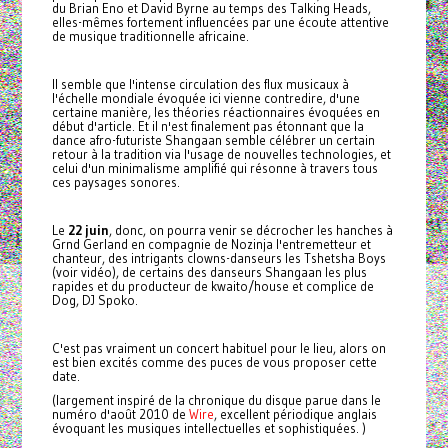
du Brian Eno et David Byrne au temps des Talking Heads,
elles-mêmes fortement influencées par une écoute attentive
de musique traditionnelle africaine.
Il semble que l'intense circulation des flux musicaux à
l'échelle mondiale évoquée ici vienne contredire, d'une
certaine manière, les théories réactionnaires évoquées en
début d'article. Et il n'est finalement pas étonnant que la
dance afro-futuriste Shangaan semble célébrer un certain
retour à la tradition via l'usage de nouvelles technologies, et
celui d'un minimalisme amplifié qui résonne à travers tous
ces paysages sonores.
Le
22 juin
, donc, on pourra venir se décrocher les hanches à
Grnd Gerland en compagnie de Nozinja l'entremetteur et
chanteur, des intrigants clowns-danseurs les Tshetsha Boys
(voir vidéo), de certains des danseurs Shangaan les plus
rapides et du producteur de kwaito/house et complice de
Dog, DJ Spoko.
C'est pas vraiment un concert habituel pour le lieu, alors on
est bien excités comme des puces de vous proposer cette
date.
(largement inspiré de la chronique du disque parue dans le
numéro d'août 2010 de
Wire
, excellent périodique anglais
évoquant les musiques intellectuelles et sophistiquées. )