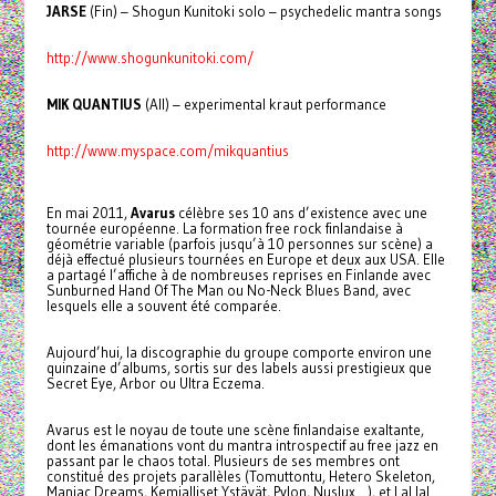
JARSE
(Fin) – Shogun Kunitoki solo – psychedelic mantra songs
http://www.shogunkunitoki.com/
MIK QUANTIUS
(All) – experimental kraut performance
http://www.myspace.com/mikquantius
En mai 2011,
Avarus
célèbre ses 10 ans d’existence avec une
tournée européenne. La formation free rock finlandaise à
géométrie variable (parfois jusqu’à 10 personnes sur scène) a
déjà effectué plusieurs tournées en Europe et deux aux USA. Elle
a partagé l’affiche à de nombreuses reprises en Finlande avec
Sunburned Hand Of The Man ou No-Neck Blues Band, avec
lesquels elle a souvent été comparée.
Aujourd’hui, la discographie du groupe comporte environ une
quinzaine d’albums, sortis sur des labels aussi prestigieux que
Secret Eye, Arbor ou Ultra Eczema.
Avarus est le noyau de toute une scène finlandaise exaltante,
dont les émanations vont du mantra introspectif au free jazz en
passant par le chaos total. Plusieurs de ses membres ont
constitué des projets parallèles (Tomuttontu, Hetero Skeleton,
Maniac Dreams, Kemialliset Ystävät, Pylon, Nuslux…), et Lal lal