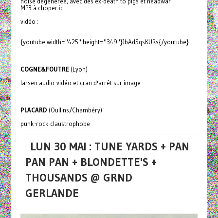
noise dégénérée, avec des ex-death to pigs et headwar
MP3 à choper
ici
vidéo :
{youtube width="425" height="349"}JbAd5qsKURs{/youtube}
COGNE&FOUTRE
(Lyon)
larsen audio-vidéo et cran d'arrêt sur image
PLACARD
(Oullins/Chambéry)
punk-rock claustrophobe
LUN 30 MAI : TUNE YARDS + PAN
PAN PAN + BLONDETTE'S +
THOUSANDS @ GRND
GERLANDE