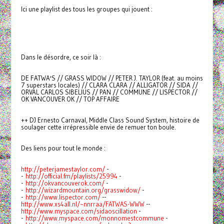
Ici une playlist des tous les groupes qui jouent :
Dans le désordre, ce soir là :
DE FATWA'S // GRASS WIDOW // PETER J. TAYLOR (feat. au moins
7 superstars locales) // CLARA CLARA // ALLIGATOR // SIDA //
ORVAL CARLOS SIBELIUS // PAN // COMMUNE // LISPECTOR //
OK VANCOUVER OK // TOP AFFAIRE
++ DJ Ernesto Carnaval, Middle Class Sound System, histoire de
soulager cette irrépressible envie de remuer ton boule.
Des liens pour tout le monde :
http://peterjamestaylor.com/
-
-
http://official.fm/playlists/25994
-
-
http://okvancouverok.com/
-
-
http://wizardmountain.org/grasswidow/
-
-
http://www.lispector.com/
--
http://www.xs4all.nl/~nnrraa/FATWAS-WWW
--
http://www.myspace.com/sidaoscillation
-
-
http://www.myspace.com/monnomestcommune
-