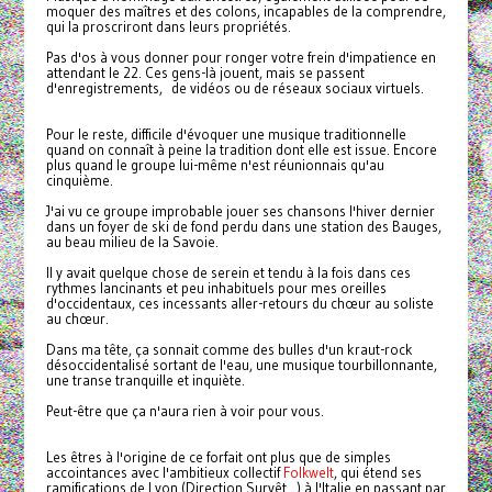
moquer des maîtres et des colons, incapables de la comprendre,
qui la proscriront dans leurs propriétés.
Pas d'os à vous donner pour ronger votre frein d'impatience en
attendant le 22. Ces gens-là jouent, mais se passent
d'enregistrements, de vidéos ou de réseaux sociaux virtuels.
Pour le reste, difficile d'évoquer une musique traditionnelle
quand on connaît à peine la tradition dont elle est issue. Encore
plus quand le groupe lui-même n'est réunionnais qu'au
cinquième.
J'ai vu ce groupe improbable jouer ses chansons l'hiver dernier
dans un foyer de ski de fond perdu dans une station des Bauges,
au beau milieu de la Savoie.
Il y avait quelque chose de serein et tendu à la fois dans ces
rythmes lancinants et peu inhabituels pour mes oreilles
d'occidentaux, ces incessants aller-retours du chœur au soliste
au chœur.
Dans ma tête, ça sonnait comme des bulles d'un kraut-rock
désoccidentalisé sortant de l'eau, une musique tourbillonnante,
une transe tranquille et inquiète.
Peut-être que ça n'aura rien à voir pour vous.
Les êtres à l'origine de ce forfait ont plus que de simples
accointances avec l'ambitieux collectif
Folkwelt
, qui étend ses
ramifications de Lyon (Direction Survêt...) à l'Italie en passant par