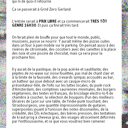
qui ni de quoi il retourne.
Ça se passerait à Grnd Zero Gerland.
L'entrée serait à
PRIX LIBRE
et ça commencerait
TRÈS TÔT
GENRE 16H30
. Et puis ça finirait très tard.
On ferait plein de bouffe pour que tout le monde, public,
musiciens, puisse se nourrir. Y aurait même des pizzas cuites
dans un four à pain mobile sur le parking. On pensait aussi à des
rivières de citronnade, des cocotiers avec des canettes à la place
des noix et une piscine de chocolat, mais ça sera pour la
prochaine fois.
Il y aurait de la pastèque, de la pop acérée et sautillante, des
pépites de no-wave sur noise fouettée, pas mal de chant clair et
à la limite de la fausseté, des crevards sympas accoudés au bar,
un batteur qui joue debout avec un casque-micro de
présentateur-télé, de l'info sur les luttes locales, du punk-rock
d'Amsterdam, des comptines sauriennes minimales, des burgers
végétariens, des textes en français, du bricolage electro-lo-fi de
chambre à coucher, la sélection de bouquins d'un des meilleurs
libraires de Lyon sur une table, de l'indie-punk touchant, des
Strasbourgeois, une quantité impressionnante de guitares
superposées jouant à l'unisson des notes dissonantes, de la
crédulité, des DJs éclectiques, des bières pression, des tentatives
de kraut-prog à cheveux gras, des visages atrocement déformés
par l'enthousiasme, et ce que vous voudriez bien ramener.