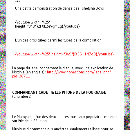
+++
Une petite démonstration de danse des Tshetsha Boys :
·
{youtube width="425"
height="349"}ZFXEZeVgmCg{/youtube}
·
L'un des gros tubes parmi les tubes de la compilation :
{youtube width="425" height="349"}IXE6_j1N7o8{/youtube}
La page du label concernant le disque, avec une explication de
Nozinja (en anglais) :
http://www.honestjons.com/label.php?
pid=36711
COMMANDANT CADET & LES PITONS DE LA FOURNAISE
(Chambéry)
Le Maloya est l'un des deux genres musicaux populaires majeurs
sur l'ïle de la Réunion.
Musique d'hommage aux ancêtres, également utilisée pour se