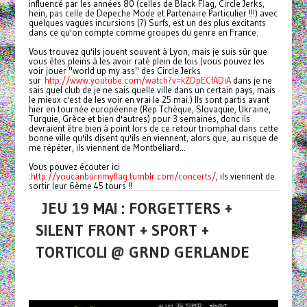
influencé par les années 80 (celles de Black Flag, Circle Jerks,
hein, pas celle de Depeche Mode et Partenaire Particulier !!!) avec
quelques vagues incursions (?) Surfs, est un des plus excitants
dans ce qu'on compte comme groupes du genre en France.
Vous trouvez qu'ils jouent souvent à Lyon, mais je suis sûr que
vous êtes pleins à les avoir raté plein de fois.(vous pouvez les
voir jouer "world up my ass" des Circle Jerks
sur
http://www.youtube.com/watch?v=kZDpECfADiA
dans je ne
sais quel club de je ne sais quelle ville dans un certain pays, mais
le mieux c'est de les voir en vrai le 25 mai.) Ils sont partis avant
hier en tournée européenne (Rep Tchèque, Slovaquie, Ukraine,
Turquie, Grèce et bien d'autres) pour 3 semaines, donc ils
devraient être bien à point lors de ce retour triomphal dans cette
bonne ville qu'ils disent qu'ils en viennent, alors que, au risque de
me répéter, ils viennent de Montbéliard...
Vous pouvez écouter ici
:
http://youcanburnmyflag.tumblr.com/concerts/
, ils viennent de
sortir leur 6ème 45 tours !!
JEU 19 MAI : FORGETTERS +
SILENT FRONT + SPORT +
TORTICOLI @ GRND GERLANDE