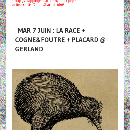
-
http://clappingmusic.com/index.php?
action=artistDetails&artist_id=6
MAR 7 JUIN : LA RACE +
COGNE&FOUTRE + PLACARD @
GERLAND