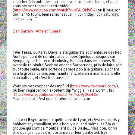
chercher à écouter les autres qui sont tout aussi biens, et puis
vous pouvez regarder cette vidéo
(
http://www.youtube.com/watch?v=oPA1OkJVCj4
) où il joue son
dernier 45 tours, bien ramonesque, "Fuck friday, fuck saturday,
fuck sunday..."
Dan Sartain - Atheist Funeral
Two Tears
, ou Kerry Davis, a été guitariste et chanteuse des Red
Aunts pendant de nombreuses années (quelques disques sur
Sympathy for the record industry, Epitaph dans les années 90...),
avant de rejoindre Beehive and the Barracudas, puis de faire son
truc toute seule, une sorte de garage pop à la guitare, au chant
et à la grosse caisse, puis maintenant, elle en a marre alors elle
a un batteur, et c'est tout aussi bien.
Vous pouvez chopper des mp3 ici (
http://www.twotears.com/
),
ou bien regarder son excellent clip "wiggle like a worm", là :
http://www.youtube.com/watch?v=Yso9y0G5k0c
Mais le mieux, c'est quand même de venir voir.
Les
Lost Boys
racontent qu'ils sont de Lyon, et c'est vrai qu'ils y
habitent et y travaillent, mais bon, y'a quand même les 3/4 du
groupe qui sont de Montbéliard ou de Dasle... Mais bon, on va
dire que ça n'a pas d'importance car leur punk-rock très