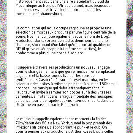
historiquement vécu dans une aire s'étendant du Sud du
Mozambique au Nord de l'Afrique du Sud, mais beaucoup
d'entre eux vivent et travaillent aujourd'hui dans les
townships de Johannesburg.
La compilation qui nous occupe regroupe et propose une
sélection de morceaux produits par une figure centrale de la
scène, Nozinja (qui joue également sous le nom de Dog).
Producteur donc, sorcier de studio, dénicheur de talents,
chanteur, s'occupant d'un label qu'on pourrait qualifier de
DIY (il grave et sérigraphie lui-même ses sorties), le
bonhomme a plus d'une corde à son arc.
Il suggère à travers ses productions un nouveau langage
pour le shangaan en tant que genre musical : en remplaçant
la guitare et la basse jouées live par les sons de
synthétiseurs Casio réglés sur le preset marimba, en les
calant sur des boîtes à rythmes palpitant à plus de 180bpm, il
propose une musique qui déferle frénétiquement sur
l'auditeur et invite à remuer son postérieur à des vitesses
démentes, s'invitant dans la vague mondiale des musiques
de dancefloor plus-rapide-que-moi-tu-meurs, du Kuduro au
Uk Grime en passant par le Baile Funk.
La musique rappelle également par moments la fin des
70's/début des 80's à New-York, quand la pop prenait des
inflexions africaines, s'appropriant le punk et le dub. On
pourra penser aux productions d'Arthur Russell, ou à celles