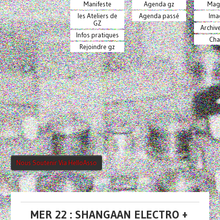
Manifeste
Agenda gz
Mag
les Ateliers de
Agenda passé
Ima
GZ
Archiv
Infos pratiques
Cha
Rejoindre gz
Nous Soutenir Via HelloAsso
MER 22 : SHANGAAN ELECTRO +