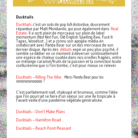
Ducktails
Ducktails
c’est un solo de pop lofi distordue, doucement
Real
répandue par Matt Mondanile, qui joue également dans
Estate
. Il a sorti plein de morceaux sur plein de label
momentum (Not Not Fun, Old English Spelling Bee, Fuck It
Tapes, Woodsist...) et a connu son apogée média en
collaborant avec Panda Bear sur un des morceaux de son
débuts
dernier disque. Après des
expé un peu plus psyché, il
semble se dédier en ce moment à déverser continuellement
une espèce de chaleur ouatée dans nos oreilles fragiles, entre
un mélange caramel/fruits de la passion et la conviction toute
confucéenne que si l’on tombe, c’est pour mieux se relever.
Ducktails – Killing The Vibe
Merci Panda Bear pour les
nananananaaaaa !
C’est parfaitement naïf, chaloupé et brumeux, comme l’idée
que l’on pourrait se faire d’un séjour sur une île tropicale à
l’avant-veille d’une pandémie végétale généralisée.
Ducktails – Don’t Make Plans
Ducktails – Hamilton Road
Ducktails – Beach Point Pleasant