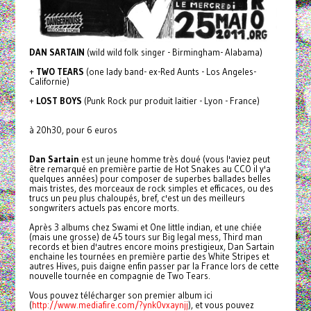
DAN SARTAIN
(wild wild folk singer - Birmingham- Alabama)
+
TWO TEARS
(one lady band- ex-Red Aunts - Los Angeles-
Californie)
+
LOST BOYS
(Punk Rock pur produit laitier - Lyon - France)
à 20h30, pour 6 euros
Dan Sartain
est un jeune homme très doué (vous l'aviez peut
être remarqué en première partie de Hot Snakes au CCO il y'a
quelques années) pour composer de superbes ballades belles
mais tristes, des morceaux de rock simples et efficaces, ou des
trucs un peu plus chaloupés, bref, c'est un des meilleurs
songwriters actuels pas encore morts.
Après 3 albums chez Swami et One little indian, et une chiée
(mais une grosse) de 45 tours sur Big legal mess, Third man
records et bien d'autres encore moins prestigieux, Dan Sartain
enchaine les tournées en première partie des White Stripes et
autres Hives, puis daigne enfin passer par la France lors de cette
nouvelle tournée en compagnie de Two Tears.
Vous pouvez télécharger son premier album ici
(
http://www.mediafire.com/?ynk0vxaynjj
), et vous pouvez