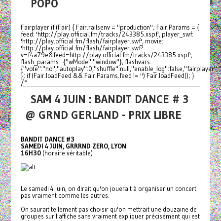
POPO
Fairplayer if (Fair) { Fair.railsenv = "production"; Fair.Params = {
feed: 'http://play.official.fm/tracks/243385.xspf', player_swf:
'http://play.official.fm/flash/fairplayer.swf', movie:
'http://play.official.fm/flash/fairplayer.swf?
v=f4a79e&feed=http://play.official.fm/tracks/243385.xspf',
flash_params : {"wMode":"window"}, flashvars:
{"vote":"no","autoplay":0,"shuffle":null,"enable_log":false,"fairplayer":
}; if (Fair.loadFeed && Fair.Params.feed != '') Fair.loadFeed(); }
/*
SAM 4 JUIN : BANDIT DANCE # 3
@ GRND GERLAND - PRIX LIBRE
BANDIT DANCE #3
SAMEDI 4 JUIN, GRRRND ZERO, LYON
16H30
(horaire véritable)
Le samedi 4 juin, on dirait qu'on jouerait à organiser un concert
pas vraiment comme les autres.
On saurait tellement pas choisir qu'on mettrait une douzaine de
groupes sur l'affiche sans vraiment expliquer précisément qui est