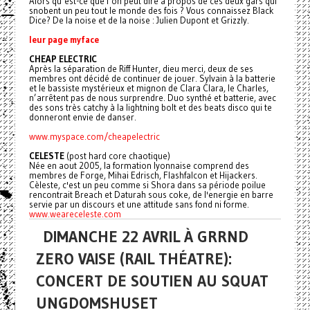
Alors qu’est-ce que l’on peut dire à propos de ces deux gars qui
snobent un peu tout le monde des fois ? Vous connaissez Black
Dice? De la noise et de la noise : Julien Dupont et Grizzly.
leur page myface
CHEAP ELECTRIC
Après la séparation de Riff Hunter, dieu merci, deux de ses
membres ont décidé de continuer de jouer. Sylvain à la batterie
et le bassiste mystérieux et mignon de Clara Clara, le Charles,
n’arrêtent pas de nous surprendre. Duo synthé et batterie, avec
des sons très catchy à la lightning bolt et des beats disco qui te
donneront envie de danser.
www.myspace.com/cheapelectric
CELESTE
(post hard core chaotique)
Née en aout 2005, la formation lyonnaise comprend des
membres de Forge, Mihai Edrisch, Flashfalcon et Hijackers.
Cèleste, c'est un peu comme si Shora dans sa période poilue
rencontrait Breach et Daturah sous coke, de l'energie en barre
servie par un discours et une attitude sans fond ni forme.
www.weareceleste.com
DIMANCHE 22 AVRIL À GRRND
ZERO VAISE (RAIL THÉATRE):
CONCERT DE SOUTIEN AU SQUAT
UNGDOMSHUSET