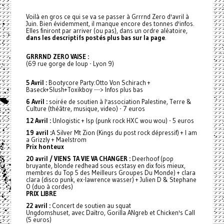
Voilà en gros ce qui se va se passer à Grrrnd Zero d'avril à
Juin. Bien évidemment, il manque encore des tonnes d'infos.
Elles finiront par arriver (ou pas), dans un ordre aléatoire,
dans les descriptifs postés plus bas sur la page
.
GRRRND ZERO VAISE :
(69 rue gorge de loup - Lyon 9)
5 Avril :
Bootycore Party:Otto Von Schirach +
Baseck+Slush+Toxikboy ---> Infos plus bas
6 Avril :
soirée de soutien à l'association Palestine, Terre &
Culture (théâtre, musique, video) - 7 euros
12 Avril :
Unlogistic + Isp (punk rock HXC wou wou) - 5 euros
19 avril :
A Silver Mt Zion (Kings du post rock dépressif) + I am
a Grizzly + Maelstrom
Prix honteux
20 avril / VIENS TA VIE VA CHANGER :
Deerhoof (pop
bruyante, blonde redhead sous ecstasy en dix fois mieux,
membres du Top 5 des Meilleurs Groupes Du Monde) + clara
clara (disco punk, ex-lawrence wasser) + Julien D & Stephane
O (duo à cordes)
PRIX LIBRE
22 avril :
Concert de soutien au squat
Ungdomshuset, avec Daïtro, Gorilla ANgreb et Chicken's Call
(5 euros)