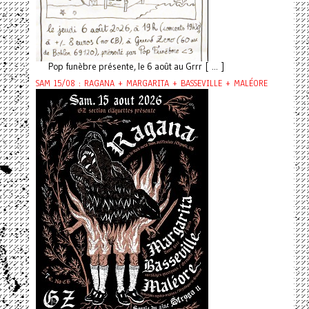
Pop funèbre présente, le 6 août au Grrr [ ... ]
SAM 15/08 : RAGANA + MARGARITA + BASSEVILLE + MALÉORE