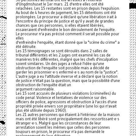
d'Ungdmshuset le 1er mars. 21 d'entre elles ont été
relachées. Les 15 restantes sont en prison depuis l'expulsion.
Au bout de 4 heures de jugement, les 15 détentions ont été
prolongées. Le procureur a déclaré qu'une libération irait à
l'encontre du principe de justice et qu'il y avait de grandes
chances que ces personnes, si elles étaient libérées,
essaieraient d'enfreindre le bon déroulement de l'enquête.
Le procureur n'a pas précisé comment il serait possible pour
elles
d'enfreindre l'enquête, étant donné que la "scène du crime" a
été détruite.
Les 15 témoignages se sont déroulés dans 2 salles de
tribunal différentes et les 2 juges ont examiné les cas de
manières très différentes, malgré que les chefs d'inculpation
soient similaires. Un des juges a refusé l'idée qu'une
obstruction de l'enquête soit possible mais a décidé de
garder les prisonnier-e-s enfermé-e-s au nom de la "justice".
L'autre juge a eu l'attitude inverse et a déclaré que la notion
de justice n'était pas la question, mais que la possibilité d'une
obstruction de l'enquête était un
argument raisonnable.
Les 15 sont accusés de plusieurs violations (criminelles) du
code penal :Violence et tentatives de violence sur des
officiers de police, agressions et obstruction à l'accès d'une
propriété privée envers son propriétaire (une loi qui n'avait
plus été utilisée depuis 1960).
Les 21 autres personnes qui étaient à l'intérieur de la maison
mais ont été libéré sont principalement des ressortissant-e-s
étranger-e-s. Malgré que les circonstances de leur
arrestation soient les mêmes que celles des personnes
toujours en prison, le procureur n'a pas demandé le
prolongement de leur détention.