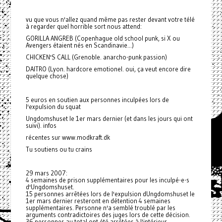
vu que vous n'allez quand même pas rester devant votre télé
à regarder quel horrible sort nous attend:
GORILLA ANGREB (Copenhague old school punk, si X ou
Avengers étaient nés en Scandinavie...)
CHICKEN'S CALL (Grenoble. anarcho-punk passion)
DAITRO (Lyon. hardcore emotionel. oui, ça veut encore dire
quelque chose)
5 euros en soutien aux personnes inculpées lors de
l'expulsion du squat
Ungdomshuset le 1er mars dernier (et dans les jours qui ont
suivi). infos
récentes sur www.modkraft.dk
Tu soutiens ou tu crains
29 mars 2007:
4 semaines de prison supplémentaires pour les inculpé-e-s
d'Ungdomshuset.
15 personnes arrêtées lors de l'expulsion dUngdomshuset le
1er mars dernier resteront en détention 4 semaines
supplémentaires. Personne n'a semblé troublé par les
arguments contradictoires des juges lors de cette décision.
36 personnes au total ont été arrêtées à l'intérieur