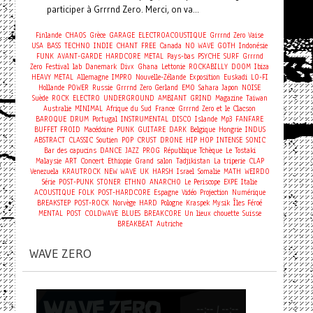
participer à Grrrnd Zero. Merci, on va...
Finlande
CHAOS
Grèce
GARAGE
ELECTROACOUSTIQUE
Grrrnd Zero Vaise
USA
BASS
TECHNO
INDIE
CHANT
FREE
Canada
NO WAVE
GOTH
Indonésie
FUNK
AVANT-GARDE
HARDCORE
METAL
Pays-bas
PSYCHE
SURF
Grrrnd
Zero
Festival
lab
Danemark
Divx
Ghana
Lettonie
ROCKABILLY
DOOM
Ibiza
HEAVY METAL
Allemagne
IMPRO
Nouvelle-Zélande
Exposition
Euskadi
LO-FI
Hollande
POWER
Russie
Grrrnd Zero Gerland
EMO
Sahara
Japon
NOISE
Suède
ROCK
ELECTRO
UNDERGROUND
AMBIANT
GRIND
Magazine
Taiwan
Australie
MINIMAL
Afrique du Sud
France
Grrrnd Zero et le Clacson
BAROQUE
DRUM
Portugal
INSTRUMENTAL
DISCO
Islande
Mp3
FANFARE
BUFFET FROID
Macédoine
PUNK
GUITARE
DARK
Belgique
Hongrie
INDUS
ABSTRACT
CLASSIC
Soutien
POP
CRUST
DRONE
HIP HOP
INTENSE
SONIC
Bar des capucins
DANCE
JAZZ
PROG
République Tchèque
Le Tostaki
Concert
Malaysie
ART
Ethiopie
Grand salon
Tadjikistan
La triperie
CLAP
Venezuela
KRAUTROCK
NEW WAVE
UK
HARSH
Israel
Somalie
MATH
WEIRDO
Série
POST-PUNK
STONER
ETHNO
ANARCHO
Le Periscope
EXPE
Italie
ACOUSTIQUE
FOLK
POST-HARDCORE
Espagne
Vidéo
Projection
Numérique
BREAKSTEP
POST-ROCK
Norvège
HARD
Pologne
Kraspek Mysik
Îles Féroé
MENTAL
POST
COLDWAVE
BLUES
BREAKCORE
Un lieux chouette
Suisse
BREAKBEAT
Autriche
WAVE ZERO