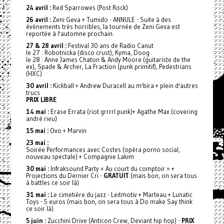
24 avril :
Red Sparrowes (Post Rock)
26 avril :
Zeni Geva + Tumido - ANNULE - Suite à des
évènements très horribles, la tournée de Zeni Geva est
reportée à l'automne prochain.
27 & 28 avril :
Festival 30 ans de Radio Canut
le 27 : Robotnicka (disco crust), Kyma, Doog
le 28 : Anne James Chaton & Andy Moore (guitariste de the
ex), Spade & Archer, La Fraction (punk primitif), Pedestrians
(HXC)
30 avril :
Kickball + Andrew Duracell au m'bira + plein d'autres
trucs
PRIX LIBRE
14 mai :
Erase Errata (riot grrrrl punk)+ Agathe Max (covering
andré rieu)
15 mai :
Ovo + Marvin
23 mai :
Soirée Performances avec Costes (opéra porno social,
nouveau spectale) + Compagnie Lakim
30 mai :
Infraksound Party « Au court du comptoir » +
Projections du Dernier Cri -
GRATUIT
(mais bon, on sera tous
à battles ce soir là)
31 mai :
Le cimetière du jazz - Leitmotiv + Marteau + Lunatic
Toys - 5 euros (mais bon, on sera tous à Do make Say think
ce soir là)
5 juin :
Zucchini Drive (Anticon Crew, Deviant hip hop) -
PRIX