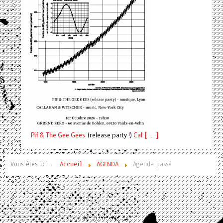
Pif
& The Gee Gees
(release party !)
C
a
l [ ... ]
Vous êtes ici :
Accueil
AGENDA
Agenda passé