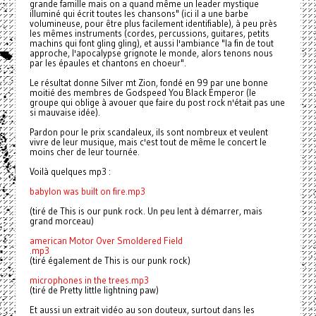
grande famille mais on a quand même un leader mystique
illuminé qui écrit toutes les chansons" (ici il a une barbe
volumineuse, pour être plus facilement identifiable), à peu près
les mêmes instruments (cordes, percussions, guitares, petits
machins qui font gling gling), et aussi l'ambiance "la fin de tout
approche, l'apocalypse grignote le monde, alors tenons nous
par les épaules et chantons en choeur".
Le résultat donne Silver mt Zion, fondé en 99 par une bonne
moitié des membres de Godspeed You Black Emperor (le
groupe qui oblige à avouer que faire du post rock n'était pas une
si mauvaise idée).
Pardon pour le prix scandaleux, ils sont nombreux et veulent
vivre de leur musique, mais c'est tout de même le concert le
moins cher de leur tournée.
Voilà quelques mp3 :
babylon was built on fire.mp3
(tiré de This is our punk rock. Un peu lent à démarrer, mais
grand morceau)
american Motor Over Smoldered Field
.mp3
(tiré également de This is our punk rock)
microphones in the trees.mp3
(tiré de Pretty little lightning paw)
Et aussi un extrait vidéo au son douteux, surtout dans les