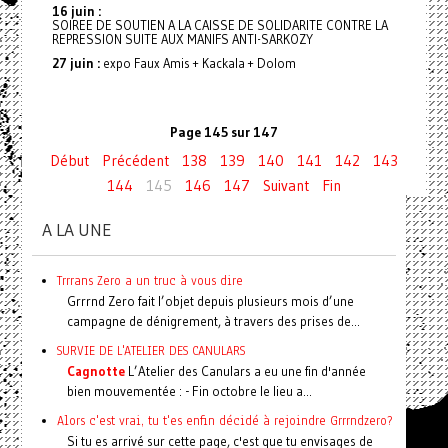
16 juin :
SOIREE DE SOUTIEN A LA CAISSE DE SOLIDARITE CONTRE LA
REPRESSION SUITE AUX MANIFS ANTI-SARKOZY
27 juin :
expo Faux Amis + Kackala + Dolom
Page 145 sur 147
Début
Précédent
138
139
140
141
142
143
144
145
146
147
Suivant
Fin
A LA UNE
Trrrans Zero a un truc à vous dire
Grrrnd Zero fait l’objet depuis plusieurs mois d’une
campagne de dénigrement, à travers des prises de...
SURVIE DE L'ATELIER DES CANULARS
Cagnotte
L’Atelier des Canulars a eu une fin d'année
bien mouvementée : - Fin octobre le lieu a...
Alors c'est vrai, tu t'es enfin décidé à rejoindre Grrrndzero?
Si tu es arrivé sur cette page, c'est que tu envisages de