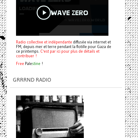
Radio collective et indépendante
diffusée via internet et
FM, depuis mer et terre pendant la flotille pour Gaza de
ce printemps.
C'est par ici pour plus de détails et
contribuer !
Free
Pale
stine
!
GRRRND RADIO