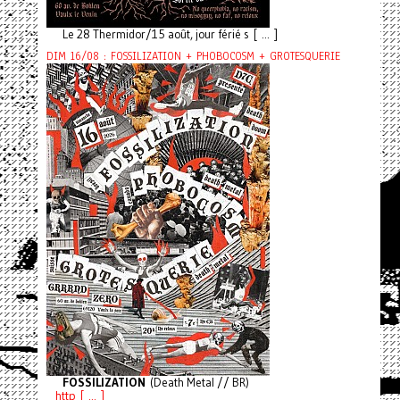
Le 28 Thermidor/15 août, jour férié s [ ... ]
DIM 16/08 : FOSSILIZATION + PHOBOCOSM + GROTESQUERIE
FOSSILIZATION
(Death Metal // BR)
http [ ... ]