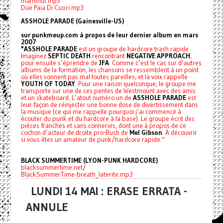
mammut.mp3
Due Paia Di Cuori.mp3
ASSHOLE PARADE (Gainesville-US)
sur punkmeup.com à propos de leur dernier album en mars
2007
"ASSHOLE PARADE
est un groupe de hardcore trash rapide.
Imaginez
SEPTIC DEATH
rencontrant
NEGATIVE APPROACH
,
pour ensuite s’éprendre de
JFA
. Comme c’est le cas sur d’autres
albums de la formation, les chansons se ressemblent à un point
où elles sonnent pas mal toutes pareilles, et la voix rappelle
YOUTH OF TODAY
. Pour une raison quelconque, le groupe me
transporte sur une de ces pentes de Westmount avec des amis
et un skateboard. L’atout numéro un de
ASSHOLE PARADE
est
leur façon de réinjecter une bonne dose de divertissement dans
la musique (ce qui me rappelle pourquoi j’ai commencé à
écouter du punk et du hardcore à la base). Le groupe écrit des
pièces franches et sans conneries, dont une à propos de ce
cochon d’acteur de droite pro-Bush de
Mel Gibson
. À découvrir
si vous êtes un amateur de punk/hardcore rapide."
BLACK SUMMERTIME (LYON-PUNK HARDCORE)
blacksummertime.net/
BlackSummerTime-breath_laterite.mp3
LUNDI 14 MAI : ERASE ERRATA -
ANNULE