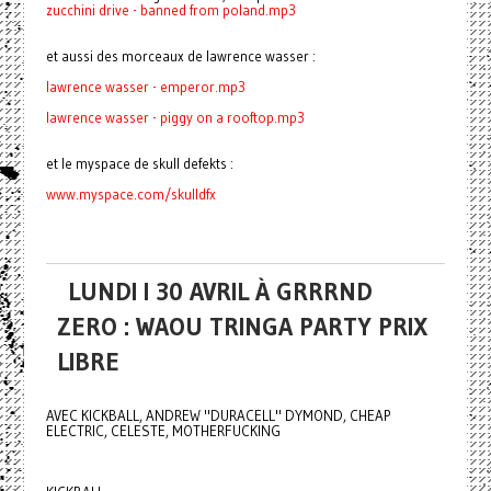
zucchini drive - banned from poland.mp3
et aussi des morceaux de lawrence wasser :
lawrence wasser - emperor.mp3
lawrence wasser -
piggy on a rooftop.mp3
et le myspace de skull defekts :
www.myspace.com/skulldfx
LUNDI I 30 AVRIL À GRRRND
ZERO : WAOU TRINGA PARTY PRIX
LIBRE
AVEC KICKBALL, ANDREW "DURACELL" DYMOND, CHEAP
ELECTRIC, CELESTE, MOTHERFUCKING