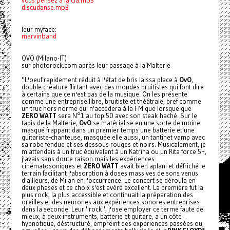
vous pensez à la cia.mp3
discudanse.mp3
leur myface:
marvinband
OVO (Milano-IT)
sur photorock.com après leur passage à la Malterie
"L'oeuf rapidement réduit à l'état de bris laissa place à
OvO
,
double créature flirtant avec des mondes bruitistes qui font dire
à certains que ce n'est pas de la musique. On les présente
comme une entreprise libre, bruitiste et théâtrale, bref comme
un truc hors norme qui n'accédera à la FM que lorsque que
ZERO WATT
sera N°1 au top 50 avec son steak haché. Sur le
tapis de la Malterie,
OvO
se matérialise en une sorte de moine
masqué frappant dans un premier temps une batterie et une
guitariste-chanteuse, masquée elle aussi, un tantinet vamp avec
sa robe fendue et ses dessous rouges et noirs. Musicalement, je
m'attendais à un truc équivalent à un Katrina ou un Rita force 5+,
j'avais sans doute raison mais les expériences
cinématosoniques et
ZERO WATT
avait bien aplani et défriché le
terrain facilitant l'absorption à doses massives de sons venus
d'ailleurs, de Milan en l'occurrence. Le concert se déroula en
deux phases et ce choix s'est avéré excellent. La première fut la
plus rock, la plus accessible et continuait la préparation des
oreilles et des neurones aux expériences sonores entreprises
dans la seconde. Leur "rock", j'ose employer ce terme faute de
mieux, à deux instruments, batterie et guitare, a un côté
hypnotique, déstructuré, empreint des expériences passées ou