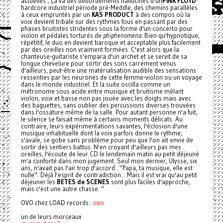
actuelles ; ça va des débordements hallucinés d'un
PINK FLOYD
*
hardcore industriel période pré-Meddle, des chemins parallèles
à ceux empruntés par un
KAS PRODUCT
à des compos où la
voix devient tribale sur des rythmes fous en passant par des
phases bruitistes stridentes sous la forme d'un concerto pour
violon et pédales torturés de
phiphenomena
. Bien qu'hypnotique,
répétitif, le duo en devient baroque et acceptable plus facilement
par des oreilles non vraiment formées. C'est alors que la
chanteuse-guitariste s'empara d'un archet et se servit de sa
longue chevelure pour sortir des sons carrément venus
d'ailleurs, peut-être une matérialisation audible des sensations
ressenties par les neurones de cette femme-violon ou un voyage
dans le monde industriel. Et la suite oscilla comme un
métronome sous acide entre musique et bruitisme mêlant
violon, voix et basse non pas jouée avec les doigts mais avec
des baguettes, sans oublier des percussions diverses trouvées
dans l'ossature même de la salle. Pour autant personne n'a fuit,
le silence se faisait même à certains moments délicats. Au
contraire, leurs expérimentations savantes, l'éclosion d'une
musique inhabituelle dont la voix parfois donne le rythme,
s'avale, se gobe sans problème pour peu que l'on ait envie de
sortir des sentiers battus. N'en croyant d'ailleurs pas mes
oreilles, l'écoute de leur CD le lendemain matin au petit déjeuné
m'a conforté dans mon jugement. Seul mon dernier, Ulysse, six
ans, n'avait pas l'air trop d'accord : "Papa, ta musique, elle est
nulle". Déjà l'esprit de contradiction... Mais il est vrai qu'au petit
déjeuner les
BETES de SCENES
sont plus faciles d'approche,
mais c'est une autre chasse. "
OVO chez LOAD records :
ovo
un de leurs morceaux