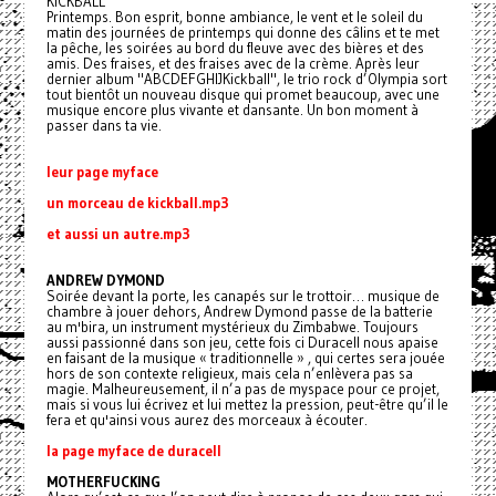
KICKBALL
Printemps. Bon esprit, bonne ambiance, le vent et le soleil du
matin des journées de printemps qui donne des câlins et te met
la pêche, les soirées au bord du fleuve avec des bières et des
amis. Des fraises, et des fraises avec de la crème. Après leur
dernier album "ABCDEFGHIJKickball", le trio rock d’Olympia sort
tout bientôt un nouveau disque qui promet beaucoup, avec une
musique encore plus vivante et dansante. Un bon moment à
passer dans ta vie.
leur page myface
un morceau de kickball.mp3
et aussi un autre.mp3
ANDREW DYMOND
Soirée devant la porte, les canapés sur le trottoir… musique de
chambre à jouer dehors, Andrew Dymond passe de la batterie
au m'bira, un instrument mystérieux du Zimbabwe. Toujours
aussi passionné dans son jeu, cette fois ci Duracell nous apaise
en faisant de la musique « traditionnelle » , qui certes sera jouée
hors de son contexte religieux, mais cela n’enlèvera pas sa
magie. Malheureusement, il n’a pas de myspace pour ce projet,
mais si vous lui écrivez et lui mettez la pression, peut-être qu’il le
fera et qu'ainsi vous aurez des morceaux à écouter.
la page myface de duracell
MOTHERFUCKING