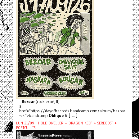
Bezoar
(rock expé, It)
a
href="https://dayoffrecords.bandcamp.com/album/bezoar
-s-t">bandcamp
Oblique S [ ... ]
LUN 21/09 : HOLE DWELLER + DRAGON KEEP + SEREGOST +
PORTCULLIS