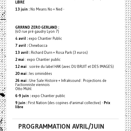
LIBRE
13 juin :
No Means No + Ned -
GRRRND ZERO GERLAND :
(40 rue pré gaudry Lyon 7)
4 avril :
expo Chantier Public
7 avril :
Chewbacca
13 avril :
Richard Durn + Rosa Park (3 euros)
2 mai
: expo Chantier public
12 mai
: soirée du label HAK (avec DU BRUIT et DES IMAGES)
20 mai :
les ominidées
26 mai :
Une Sale Histoire + Infraksound : Projections de
l'actionniste viennois
Otto Mühl.
6-9 juin :
expo Chantier public
9 juin :
First Nation (des copines d'animal collective) -
Prix
libre
PROGRAMMATION AVRIL/JUIN