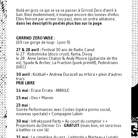
Voilà en gros ce qui se va se passer à Grrrnd Zero d'avril à
Juin. Bien évidemment, il manque encore des tonnes d'infos.
Elles finiront par arriver (ou pas), dans un ordre aléatoire,
dans les descriptifs postés plus bas sur la page
.
GRRRND ZERO VAISE :
(69 rue gorge de loup - Lyon 9)
27 & 28 avril :
Festival 30 ans de Radio Canut
le 27 : Robotnicka (disco crust), Kyma, Doog
le 28 : Anne James Chaton & Andy Moore (guitariste de the
ex), Spade & Archer, La Fraction (punk primitif), Pedestrians
(HXC)
30 avril :
Kickball + Andrew Duracell au m'bira + plein d'autres
trucs
PRIX LIBRE
14 mai :
Erase Errata - ANNULE
15 mai :
Ovo + Marvin
23 mai :
Soirée Performances avec Costes (opéra porno social,
nouveau spectale) + Compagnie Lakim
30 mai :
Infraksound Party « Au court du comptoir » +
Projections du Dernier Cri -
GRATUIT
(mais bon, on sera tous
à battles ce soir là)
31 mai :
Le cimetière du jazz - Leitmotiv + Marteau + Lunatic