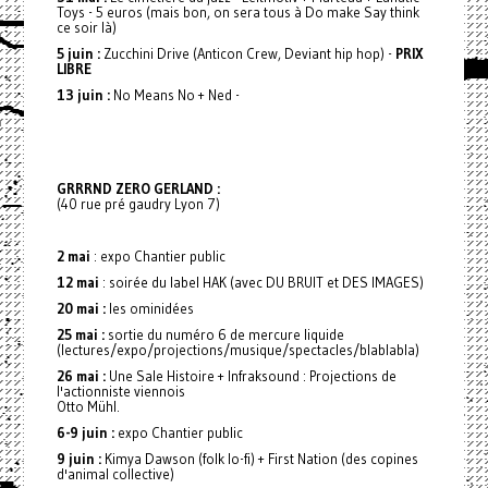
Toys - 5 euros (mais bon, on sera tous à Do make Say think
ce soir là)
5 juin :
Zucchini Drive (Anticon Crew, Deviant hip hop) -
PRIX
LIBRE
13 juin :
No Means No + Ned -
GRRRND ZERO GERLAND :
(40 rue pré gaudry Lyon 7)
2 mai
: expo Chantier public
12 mai
: soirée du label HAK (avec DU BRUIT et DES IMAGES)
20 mai :
les ominidées
25 mai :
sortie du numéro 6 de mercure liquide
(lectures/expo/projections/musique/spectacles/blablabla)
26 mai :
Une Sale Histoire + Infraksound : Projections de
l'actionniste viennois
Otto Mühl.
6-9 juin :
expo Chantier public
9 juin :
Kimya Dawson (folk lo-fi) + First Nation (des copines
d'animal collective)