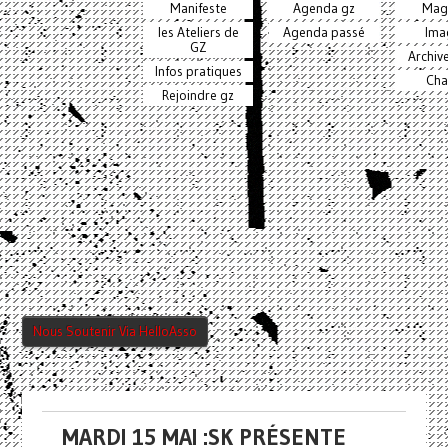
Manifeste
Agenda gz
Mag
les Ateliers de
Agenda passé
Ima
GZ
Archiv
Infos pratiques
Cha
Rejoindre gz
Nous Soutenir Via HelloAsso
MARDI 15 MAI :SK PRÉSENTE