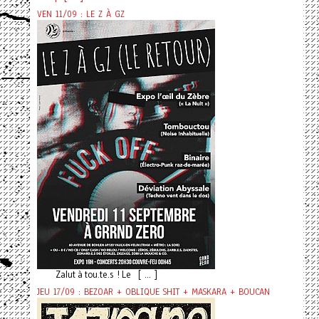
VEN 11/09 : LE Z À GZ
Zalut à tou.te.s ! Le [ ... ]
JEU 17/09 : BEZOAR + OBLIQUE SHIT + MASKARA + BOUCAN