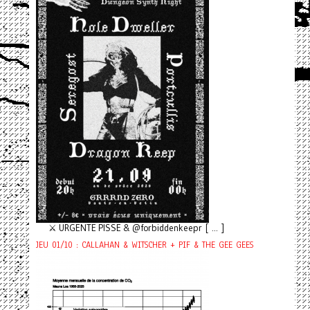
⚔️ URGENTE PISSE & @forbiddenkeepr [ ... ]
JEU 01/10 : CALLAHAN & WITSCHER + PIF & THE GEE GEES