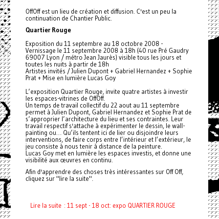
OffOff est un lieu de création et diffusion. C'est un peu la
continuation de Chantier Public.
Quartier Rouge
Exposition du 11 septembre au 18 octobre 2008 -
Vernissage le 11 septembre 2008 à 18h (40 rue Pré Gaudry
69007 Lyon / métro Jean Jaurès) visible tous les jours et
toutes les nuits à partir de 18h
Artistes invités / Julien Dupont + Gabriel Hernandez + Sophie
Prat + Mise en lumière Lucas Goy
L’exposition Quartier Rouge, invite quatre artistes à investir
les espaces-vitrines de OffOff.
Un temps de travail collectif du 22 aout au 11 septembre
permet à Julien Dupont, Gabriel Hernandez et Sophie Prat de
s’approprier l’architecture du lieu et ses contraintes. Leur
travail respectif s'attache à expérimenter le dessin, le wall-
painting ou… Qu’ils tentent ici de lier ou disjoindre leurs
interventions, de faire corps entre l’intérieur et l’extérieur, le
jeu consiste à nous tenir à distance de la peinture.
Lucas Goy met en lumière les espaces investis, et donne une
visibilité aux œuvres en continu.
Afin d'apprendre des choses très intéressantes sur Off Off,
cliquez sur "lire la suite".
Lire la suite : 11 sept - 18 oct: expo QUARTIER ROUGE