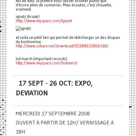
feu de dieu. Je préfère vous laisser écouter plutôt que
d'écrire plein de conneries. Mais écoutez, c'est chouette,
vraiment.
ignatz (kraak)
http://www.myspace.com/ignazt
et voila un petit lien qui permet de télécharger un des disques
du bonhomme.
http://www.zshare.net/download/651886328663dd/
lsd march (important records)
http://www.myspace.com/lsdmarch
17 SEPT - 26 OCT: EXPO,
DEVIATION
MERCREDI 17 SEPTEMBRE 2008
OUVERT À PARTIR DE 12H/ VERNISSAGE À
18H