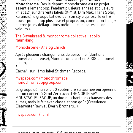
Monochrome
. Dès le départ, Monochrome est un projet
essentiellement pop. Pendant plusieurs années et plusieurs
7'' et 12'' sur différents labels (X-Mist, Dim Mak, Trans Solar,
Paranoid) le groupe fait évoluer son style qui oscille entre
power pop et pop plus lisse et propre, ou, comme on l'a lu, «
alterne jolies déflagrations mélodiques et caresses de
velours ».
The Dawnbreed & monochrome collective - apollo
raumklang
Monochrome - Analog Ehrlich
Après plusieurs changements de personnel (dont une
nouvelle chanteuse), Monochrome sort en 2008 un nouvel
album,
"
Caché", sur l'émo label Stickman Records.
myspace.com/monochromede
monochromepopgroup.com
Le groupe démarre le 30 septembre sa tournée européenne
par un concert à Grnd Zero avec THE NORTH BAY
MOUSTACHE LEAGUE, un duo qui chante les chansons des
autres, mais le fait avec classe et bon goût (Creedence
Clearwater Revival, Everly Brothers...).
myspace.com/nbml