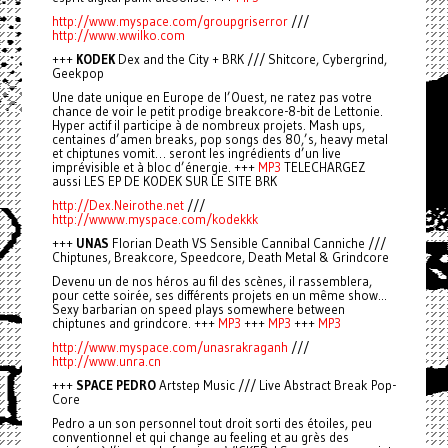
http://www.myspace.com/groupgriserror
///
http://www.wwilko.com
+++
KODEK
Dex and the City + BRK /// Shitcore, Cybergrind,
Geekpop
Une date unique en Europe de l’Ouest, ne ratez pas votre
chance de voir le petit prodige breakcore-8-bit de Lettonie.
Hyper actif il participe à de nombreux projets. Mash ups,
centaines d’amen breaks, pop songs des 80,’s, heavy metal
et chiptunes vomit… seront les ingrédients d’un live
imprévisible et à bloc d’énergie. +++
MP3
TELECHARGEZ
aussi LES EP DE KODEK SUR LE SITE BRK
http://Dex.Neirothe.net
///
http://wwww.myspace.com/kodekkk
+++
UNAS
Florian Death VS Sensible Cannibal Canniche ///
Chiptunes, Breakcore, Speedcore, Death Metal & Grindcore
Devenu un de nos héros au fil des scènes, il rassemblera,
pour cette soirée, ses différents projets en un même show...
Sexy barbarian on speed plays somewhere between
chiptunes and grindcore. +++
MP3
+++
MP3
+++
MP3
http://www.myspace.com/unasrakraganh
///
http://www.unra.cn
+++
SPACE PEDRO
Artstep Music /// Live Abstract Break Pop-
Core
Pedro a un son personnel tout droit sorti des étoiles, peu
conventionnel et qui change au feeling et au grès des