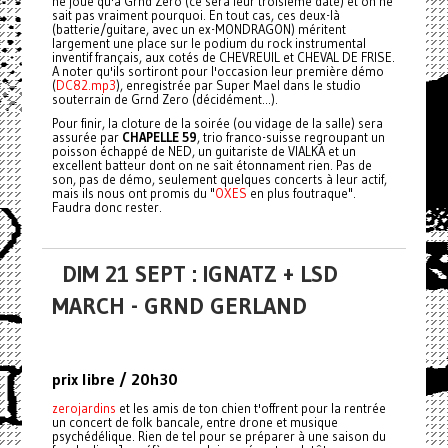
ne joue qu'à Grnd Zero (ce sera leur troisième date) et on ne
sait pas vraiment pourquoi. En tout cas, ces deux-là
(batterie/guitare, avec un ex-MONDRAGON) méritent
largement une place sur le podium du rock instrumental
inventif français, aux cotés de CHEVREUIL et CHEVAL DE FRISE.
A noter qu'ils sortiront pour l'occasion leur première démo
(
DC82.mp3
), enregistrée par Super Mael dans le studio
souterrain de Grnd Zero (décidément...).
Pour finir, la cloture de la soirée (ou vidage de la salle) sera
assurée par
CHAPELLE 59
, trio franco-suisse regroupant un
poisson échappé de NED, un guitariste de VIALKA et un
excellent batteur dont on ne sait étonnament rien. Pas de
son, pas de démo, seulement quelques concerts à leur actif,
mais ils nous ont promis du "
OXES
en plus foutraque".
Faudra donc rester.
DIM 21 SEPT : IGNATZ + LSD
MARCH - GRND GERLAND
prix libre / 20h30
zerojardins
et les amis de ton chien t'offrent pour la rentrée
un concert de folk bancale, entre drone et musique
psychédélique. Rien de tel pour se préparer à une saison du