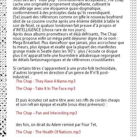
cache une originalité proprement stupéfiante, cultivant le
décalibrage avec une éloquence quasi-dogmatique,
conformément à des préceptes dada qu’ils revendiquent.
(Se) jouant des références comme on gifle le nouveau boyfriend
idiot de sa cousine cruche après une énième débilité à table le
soir de Noël, ce quatuor londonien fait preuve d’à propos et
d’INTELLIGENCE (chose rare de nos jours).
Après deux albums prometteurs et déjà défrisants, The Chap
nous propose enfin un méga petit déjeuner digne de ce nom :
Mega Breakfast. Plus dancefloor que jamais, plus accrocheur que
tu meurs, plus épique et exalté que la plupart des manifestes
grunge made in Seatle dans les 90’s : plus j’écoute ce disque
plus il m’apparaît telle une fourmilière alibabesque regorgeant
de détails fantasmagoriques et de références croustillantes.
Si certains titres s’apparentent à une proto-folk technoïdale,
d’autres lorgnent en direction d’un genre de R’n’B post-
industriel…
The Chap - They Have A Name.mp3
The Chap - Take It In The Face.mp3
Et puis écoutez cet autre titre avec ses riffs de cordes cheaps
et son refrain épique et exalté (vous étiez prévenus) :
The Chap – Fun and Interesting.mp3
des fois, on dirait du Adem remixé par Four Tet,
The Chap - The Health Of Nations.mp3