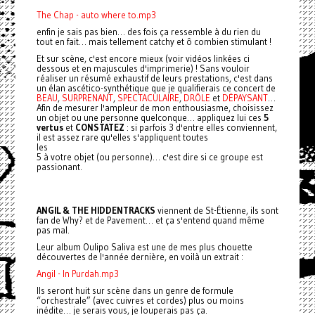
The Chap - auto where to.mp3
enfin je sais pas bien… des fois ça ressemble à du rien du
tout en fait… mais tellement catchy et ô combien stimulant !
Et sur scène, c'est encore mieux (voir vidéos linkées ci
dessous et en majuscules d'imprimerie) ! Sans vouloir
réaliser un résumé exhaustif de leurs prestations, c'est dans
un élan ascético-synthétique que je qualifierais ce concert de
BEAU
,
SURPRENANT
,
SPECTACULAIRE
,
DRÔLE
et
DÉPAYSANT
…
Afin de mesurer l'ampleur de mon enthousiasme, choisissez
un objet ou une personne quelconque… appliquez lui ces
5
vertus
et
CONSTATEZ
: si parfois 3 d'entre elles conviennent,
il est assez rare qu'elles s'appliquent toutes
les
5 à votre objet (ou personne)… c'est dire si ce groupe est
passionant.
ANGIL & THE HIDDENTRACKS
viennent de St-Étienne, ils sont
fan de Why? et de Pavement… et ça s'entend quand même
pas mal.
Leur album Oulipo Saliva est une de mes plus chouette
découvertes de l'année dernière, en voilà un extrait :
Angil - In Purdah.mp3
Ils seront huit sur scène dans un genre de formule
“orchestrale” (avec cuivres et cordes) plus ou moins
inédite… je serais vous, je louperais pas ça.