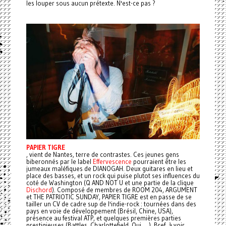
les louper sous aucun prétexte. N'est-ce pas ?
PAPIER TIGRE
, vient de Nantes, terre de contrastes. Ces jeunes gens
biberonnés par le label
Effervescence
pourraient être les
jumeaux maléfiques de DIANOGAH. Deux guitares en lieu et
place des basses, et un rock qui puise plutot ses influences du
coté de Washington (Q AND NOT U et une partie de la clique
Dischord
). Composé de membres de ROOM 204, ARGUMENT
et THE PATRIOTIC SUNDAY, PAPIER TIGRE est en passe de se
tailler un CV de cadre sup de l'indie-rock : tournées dans des
pays en voie de développement (Brésil, Chine, USA),
présence au festival ATP, et quelques premières parties
prestigieuses (Battles, Charlottefield, Qui, ...). Bref, à voir