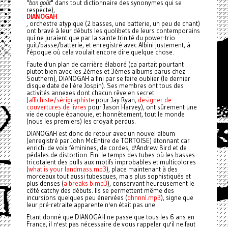
"
bon goût
" dans tout dictionnaire des synonymes qui se
respecte),
DIANOGAH
, orchestre atypique (2 basses, une batterie, un peu de chant)
ont bravé à leur débuts les quolibets de leurs contemporains
qui ne juraient que par la sainte trinité du power-trio
guit/basse/batterie, et enregistré avec Albini justement, à
l'époque où cela voulait encore dire quelque chose.
Faute d'un plan de carrière élaboré (ça partait pourtant
plutot bien avec les 2èmes et 3èmes albums parus chez
Southern), DIANOGAH a fini par se faire oublier (le dernier
disque date de l'ère Jospin). Ses membres ont tous des
activités annexes dont chacun rêve en secret
(
affichiste/sérigraphiste
pour Jay Ryan,
designer de
couvertures de livres
pour Jason Harvey), ont sûrement une
vie de couple épanouie, et honnêtement, tout le monde
(nous les premiers) les croyait perdus.
DIANOGAH est donc de retour avec un nouvel album
(enregistré par John McEntire de TORTOISE) étonnant car
enrichi de voix féminines, de cordes, d'Andrew Bird et de
pédales de distortion. Fini le temps des tubes où les basses
tricotaient des pulls aux motifs improbables et multicolores
(
what is your landmass.mp3
), place maintenant à des
morceaux tout aussi tubesques, mais plus sophistiqués et
plus denses (
a breaks b.mp3
), conservant heureusement le
côté catchy des débuts. Ils se permettent même des
incursions quelques peu énervées (
qhnnnl.mp3
), signe que
leur pré-retraite apparente n'en était pas une.
Etant donné que DIANOGAH ne passe que tous les 6 ans en
France, il n'est pas nécessaire de vous rappeler qu'il ne faut