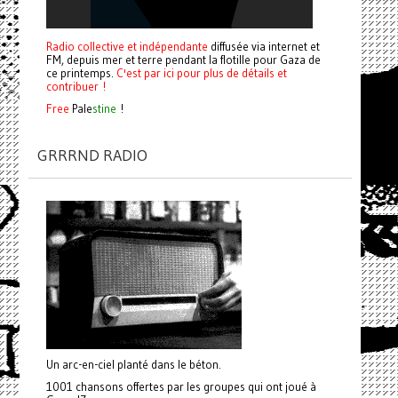
Radio collective et indépendante
diffusée via internet et
FM, depuis mer et terre pendant la flotille pour Gaza de
ce printemps.
C'est par ici pour plus de détails et
contribuer !
Free
Pale
stine
!
GRRRND RADIO
Un arc-en-ciel planté dans le béton.
1001 chansons offertes par les groupes qui ont joué à