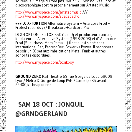
soirées, à l’image du free jazz, WICKED ! Son nouveau projet
discographique sortira prochainement sur Artstep Music.
http://www.myspace.com/artstepmusic
///
http://www.myspace.com/spacepedro
+++
DJ X-TORTION
Alternative System + Anarcore Prod +
Protest records /// Breakcore-Hardcore Mix
DJ X-TORTION aka TOXIKBOY est Dj et producteur français,
fondateur de Alternative System (1998-2003) et d’ Anarcore
Prod (Suburbass, Mem Pamal…) il est aussi signé chez
International Rec, Protest Rec, Power vs Power. Il proposera
ce soir un DJ set aux imbrications Metal, Punk et autres
sonorités distordues.
http://www.myspace.com/toxikboy
GROUND ZERO
Rail Théatre 69 rue Gorge de Loup 69009
Lyon/ Metro D Gorge de Loup PAF 7€uros (5ERS avant
22H00)/ cheap drinks
SAM 18 OCT : JONQUIL
@GRNDGERLAND