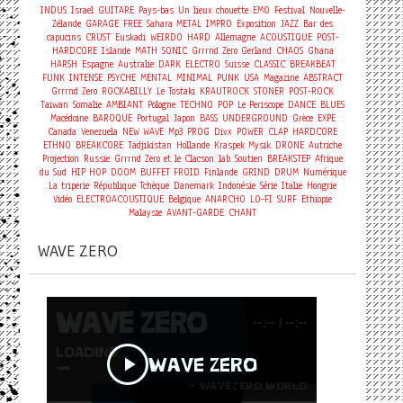
INDUS
Israel
GUITARE
Pays-bas
Un lieux chouette
EMO
Festival
Nouvelle-
Zélande
GARAGE
FREE
Sahara
METAL
IMPRO
Exposition
JAZZ
Bar des
capucins
CRUST
Euskadi
WEIRDO
HARD
Allemagne
ACOUSTIQUE
POST-
HARDCORE
Islande
MATH
SONIC
Grrrnd Zero Gerland
CHAOS
Ghana
HARSH
Espagne
Australie
DARK
ELECTRO
Suisse
CLASSIC
BREAKBEAT
FUNK
INTENSE
PSYCHE
MENTAL
MINIMAL
PUNK
USA
Magazine
ABSTRACT
Grrrnd Zero
ROCKABILLY
Le Tostaki
KRAUTROCK
STONER
POST-ROCK
Taiwan
Somalie
AMBIANT
Pologne
TECHNO
POP
Le Periscope
DANCE
BLUES
Macédoine
BAROQUE
Portugal
Japon
BASS
UNDERGROUND
Grèce
EXPE
Canada
Venezuela
NEW WAVE
Mp3
PROG
Divx
POWER
CLAP
HARDCORE
ETHNO
BREAKCORE
Tadjikistan
Hollande
Kraspek Mysik
DRONE
Autriche
Projection
Russie
Grrrnd Zero et le Clacson
lab
Soutien
BREAKSTEP
Afrique
du Sud
HIP HOP
DOOM
BUFFET FROID
Finlande
GRIND
DRUM
Numérique
La triperie
République Tchèque
Danemark
Indonésie
Série
Italie
Hongrie
Vidéo
ELECTROACOUSTIQUE
Belgique
ANARCHO
LO-FI
SURF
Ethiopie
Malaysie
AVANT-GARDE
CHANT
WAVE ZERO