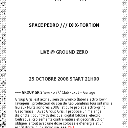
SPACE PEDRO
///
DJ X-TORTION
LIVE @ GROUND ZERO
25 OCTOBRE 2008 START 21H00
+++
GROUP GRIS
Wwilko /// Club - Expé – Garage
Group Gris, est actif au sein de Wwilko (label electro low-fi
ravageur), producteur du son de Kap Bambino (qui ont mis le
feu aux Nuits sonores 2008) et du le projet électro-grind
Gazormass… Avec Group Gris, il propose un mélange
disjoncté : country dyslexique, digital folklore, électro
foutraque, croisements contre-nature et déconstruction
obligée le tout avec une dose colossale d’énergie et un
esprit digital punk alcoolisé. +++
MP3