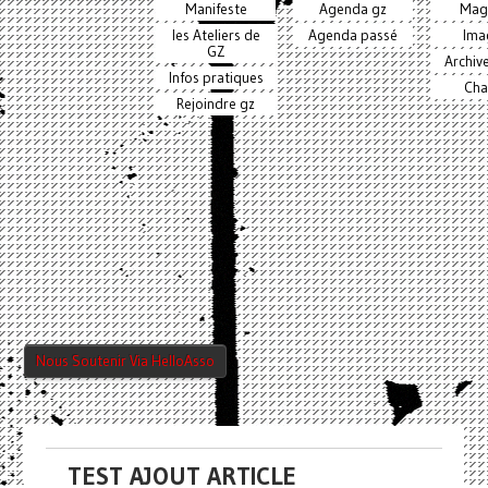
Manifeste
Agenda gz
Mag
les Ateliers de
Agenda passé
Ima
GZ
Archiv
Infos pratiques
Cha
Rejoindre gz
Nous Soutenir Via HelloAsso
TEST AJOUT ARTICLE