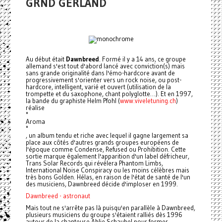
GRND GERLAND
Au début était
Dawnbreed
. Formé il y a 14 ans, ce groupe
allemand s'est tout d'abord lancé avec conviction(s) mais
sans grande originalité dans l'émo-hardcore avant de
progressivement s'orienter vers un rock noise, ou post-
hardcore, intelligent, varié et ouvert (utilisation de la
trompette et du saxophone, chant polyglotte…). Et en 1997,
la bande du graphiste Helm Pfohl (
www.viveletuning.ch
)
réalise
"
Aroma
"
, un album tendu et riche avec lequel il gagne largement sa
place aux côtés d'autres grands groupes européens de
l'époque comme Condense, Refused ou Prohibition. Cette
sortie marque également l'apparition d'un label défricheur,
Trans Solar Records qui révélera Phantom Limbs,
International Noise Conspiracy ou les moins célèbres mais
très bons Golden. Hélas, en raison de l'état de santé de l'un
des musiciens, Dawnbreed décide d'imploser en 1999.
Dawnbreed - astronaut
Mais tout ne s'arrête pas là puisqu'en parallèle à Dawnbreed,
plusieurs musiciens du groupe s'étaient ralliés dès 1996
autour de la chanteuse Ahlie Schaubel pour former