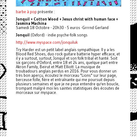
barbe à pop
présente :
Jonquil + Cotton Wood + Jesus christ with human face +
Jasmina Machina
Samedi 18 Octobre - 20h30 - 5 euros -Grrrnd Gerland
Jonquil
(Oxford) - indie psyche-folk songs
http://www.myspace.com/jonquiluk
Try Harder est un petit label anglais sympathique. Il y a les
Blood Red Shoes, duo rock guitare batterie hyper efficace, et
il y a surtout, surtout, Jonquil et son folk tribal et hanté. Soit
six garçons d'Oxford, entre 18 et 24 ans, quelque part entre
Akron Family, Beirut et Matt Elliott. La musique de
troubadours anglais perdus en 2016. Pour vous donner un
très bon aperçu, écoutez le morceau "Lions" sur leur page,
berceuse folle, fière et entraînante qui me poursuit depuis
plusieurs semaines et que je ne peux entendre qu'en boucle,
trompant malgré moi les saintes statistiques des écoutes de
morceaux sur myspace.