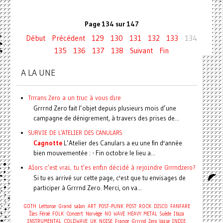
Page 134 sur 147
Début
Précédent
129
130
131
132
133
134
135
136
137
138
Suivant
Fin
A LA UNE
Trrrans Zero a un truc à vous dire
Grrrnd Zero fait l’objet depuis plusieurs mois d’une
campagne de dénigrement, à travers des prises de...
SURVIE DE L'ATELIER DES CANULARS
Cagnotte
L’Atelier des Canulars a eu une fin d'année
bien mouvementée : - Fin octobre le lieu a...
Alors c'est vrai, tu t'es enfin décidé à rejoindre Grrrndzero?
Si tu es arrivé sur cette page, c'est que tu envisages de
participer à Grrrnd Zero. Merci, on va...
GOTH
Lettonie
Grand salon
ART
POST-PUNK
POST
ROCK
DISCO
FANFARE
Concert
Îles Féroé
FOLK
Norvège
NO WAVE
HEAVY METAL
Suède
Ibiza
INSTRUMENTAL
COLDWAVE
UK
NOISE
France
Grrrnd Zero Vaise
INDIE