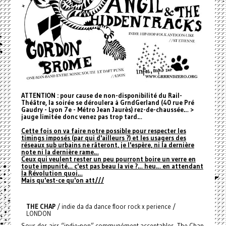
ATTENTION : pour cause de non-disponibilité du Rail-
Théâtre, la soirée se déroulera à GrndGerland (40 rue Pré
Gaudry - Lyon 7e - Métro Jean Jaurès) rez-de-chaussée… >
jauge limitée donc venez pas trop tard…
Cette fois on va faire notre possible pour respecter les
timings imposés (par qui d'ailleurs ?) et les usagers des
réseaux sub urbains ne râteront, je l'espère, ni la dernière
note ni la dernière rame…
Ceux qui veulent rester un peu pourront boire un verre en
toute impunité… c'est pas beau la vie ?… heu… en attendant
la Révolution quoi…
Mais qu'est-ce qu'on att///
THE CHAP
/ indie da da dance floor rock x perience /
LONDON
Sous des airs “indie-pop” communément acceptables, The Chap