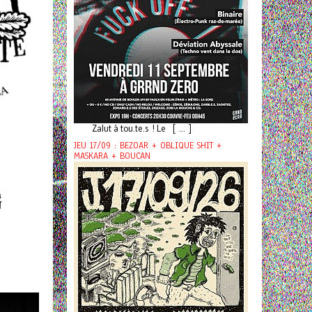
Zalut à tou.te.s ! Le [ ... ]
JEU 17/09 : BEZOAR + OBLIQUE SHIT +
MASKARA + BOUCAN