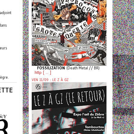
adjoint
 dans
leurs
FOSSILIZATION
(Death Metal // BR)
http [ ... ]
tègre.
VEN 11/09 : LE Z À GZ
ETTE