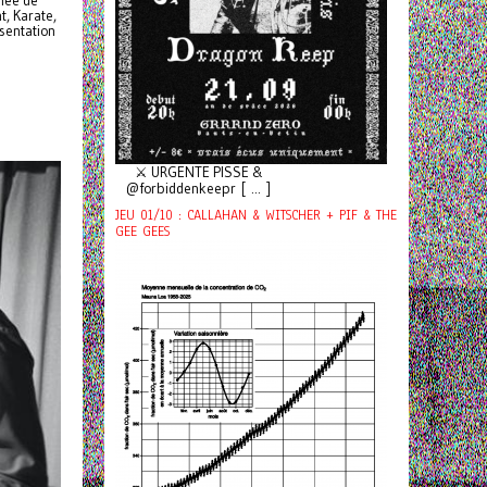
gnée de
t, Karate,
sentation
⚔️ URGENTE PISSE &
@forbiddenkeepr [ ... ]
JEU 01/10 : CALLAHAN & WITSCHER + PIF & THE
GEE GEES