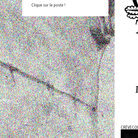
Clique sur le poste !
CRËVECO