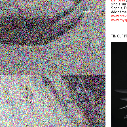
Denovali
(
single su
Sophia, D
décidémen
www.creve
www.mysp
TIN CUP 