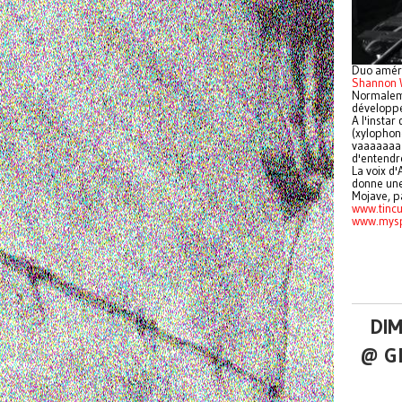
Duo améri
Shannon 
Normaleme
développe
A l'instar
(xylophone
vaaaaaaaa
d'entendr
La voix d
donne une
Mojave, p
www.tinc
www.mysp
DIM
@ G