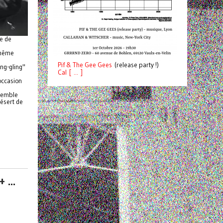
e de
 même
Pif
& The Gee Gees
(release party !)
ing-gling"
C
a
l [ ... ]
occasion
nsemble
désert de
...