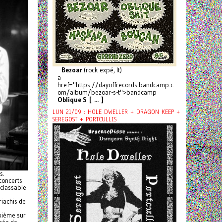
Bezoar
(rock expé, It)
a
href="https://dayoffrecords.bandcamp.c
om/album/bezoar-s-t">bandcamp
Oblique S [ ... ]
LUN 21/09 : HOLE DWELLER + DRAGON KEEP +
SEREGOST + PORTCULLIS
s.
concerts
nclassable
riachis de
xième sur