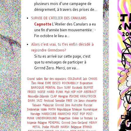
plusieurs mois d’une campagne de
dénigrement, à travers des prises de...
SURVIE DE L'ATELIER DES CANULARS
Cagnotte
L’Atelier des Canulars a eu
une fin d'année bien mouvementée : -
Fin octobre le lieu a...
Alors c'est vrai, tu t'es enfin décidé à
rejoindre Grrrndzero?
Si tu es arrivé sur cette page, c'est
que tu envisages de participer à
Grrrnd Zero. Merci, on va...
Grand salon
Bar des capucins
COLDWAVE
lab
CHAOS
Îles Féroé
EXPE
DISCO
ROCKABILLY
Exposition
BAROQUE
MENTAL
Divx
SURF
Euskadi
BUFFET
FROID
NOISE
HARD
FUNK
Mp3
HIP HOP
ABSTRACT
Nouvelle-Zélande
CLAP
Hongrie
PSYCHE
KRAUTROCK
DARK
JAZZ
Festival
Somalie
FREE
Un lieux chouette
Taiwan
Malaysie
Grrrnd Zero
Autriche
Russie
Indonésie
Vidéo
MATH
République Tchèque
Numérique
Norvège
HARDCORE
ANARCHO
POST
POP
POST-
PUNK
UNDERGROUND
Projection
Grèce
Le Tostaki
La
triperie
Pologne
MINIMAL
Grrrnd Zero Gerland
HEAVY
METAL
Italie
POWER
HARSH
Belgique
ETHNO