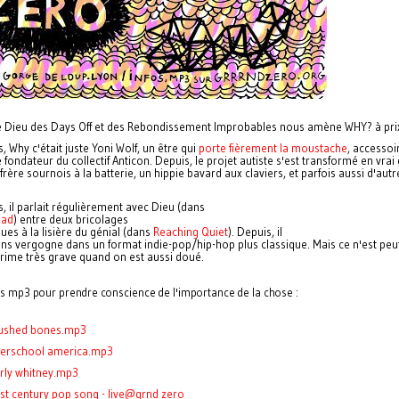
e Dieu des Days Off et des Rebondissement Improbables nous amène WHY? à prix 
s, Why c'était juste Yoni Wolf, un être qui
porte fièrement la moustache
, accesso
ondateur du collectif Anticon. Depuis, le projet autiste s'est transformé en vrai
frère sournois à la batterie, un hippie bavard aux claviers, et parfois aussi d'aut
s, il parlait régulièrement avec Dieu (dans
ead
) entre deux bricolages
ues à la lisière du génial (dans
Reaching Quiet
). Depuis, il
ns vergogne dans un format indie-pop/hip-hop plus classique. Mais ce n'est peu
rime très grave quand on est aussi doué.
s mp3 pour prendre conscience de l'importance de la chose :
rushed bones.mp3
fterschool america.mp3
arly whitney.mp3
st century pop song - live@grnd zero