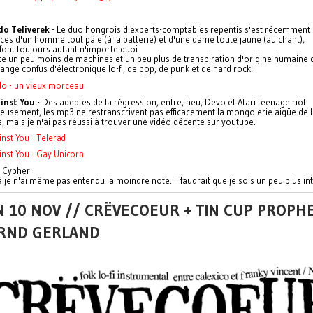
o Teliverek
- Le duo hongrois d'experts-comptables repentis s'est récemment 
ices d'un homme tout pâle (à la batterie) et d'une dame toute jaune (au chant),
 font toujours autant n'importe quoi.
uste un peu moins de machines et un peu plus de transpiration d'origine humaine
ange confus d'électronique lo-fi, de pop, de punk et de hard rock.
o - un vieux morceau
inst You
- Des adeptes de la régression, entre, heu, Devo et Atari teenage riot.
eusement, les mp3 ne restranscrivent pas efficacement la mongolerie aigüe de 
, mais je n'ai pas réussi à trouver une vidéo décente sur youtube.
nst You - Telerad
nst You - Gay Unicorn
e Cypher
là je n'ai même pas entendu la moindre note. Il faudrait que je sois un peu plus in
 10 NOV // CRËVECOEUR + TIN CUP PROPH
RND GERLAND