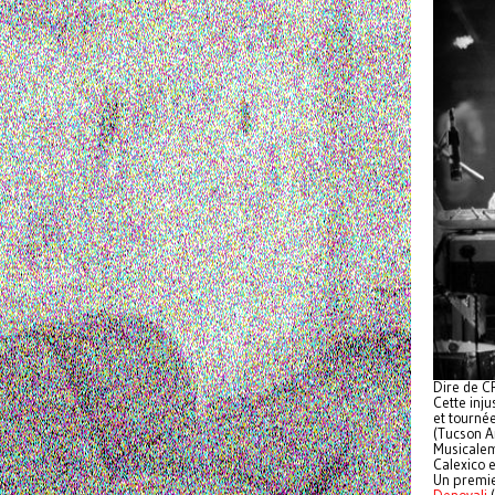
Dire de C
Cette inj
et tourné
(Tucson A
Musicaleme
Calexico 
Un premie