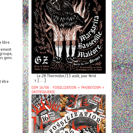
libre.
irement
 groupe,
res gens.
Le 28 Thermidor/15 août, jour férié
s [ ... ]
t être
DIM 16/08 : FOSSILIZATION + PHOBOCOSM +
GROTESQUERIE