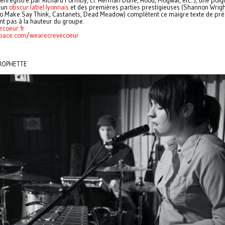
enregistré par Richard Formby, cf. Herman Düne, Hood, Mogwai, etc..), une poi
r un
obscur label lyonnais
et des premières parties prestigieuses (Shannon Wrigh
o Make Say Think, Castanets, Dead Meadow) complètent ce maigre texte de pré
t pas à la hauteur du groupe.
coeur.fr
ace.com/wearecrevecoeur
PROPHETTE