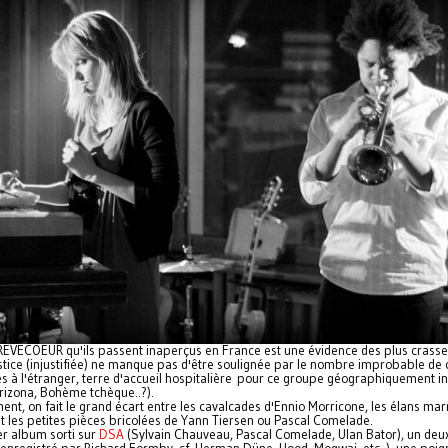
RËVECOEUR qu'ils passent inaperçus en France est une évidence des plus crasse
ustice (injustifiée) ne manque pas d'être soulignée par le nombre improbable de 
es à l'étranger, terre d'accueil hospitalière pour ce groupe géographiquement i
rizona, Bohème tchèque..?).
nt, on fait le grand écart entre les cavalcades d'Ennio Morricone, les élans mar
et les petites pièces bricolées de Yann Tiersen ou Pascal Comelade.
r album sorti sur
DSA
(Sylvain Chauveau, Pascal Comelade, Ulan Bator), un deu