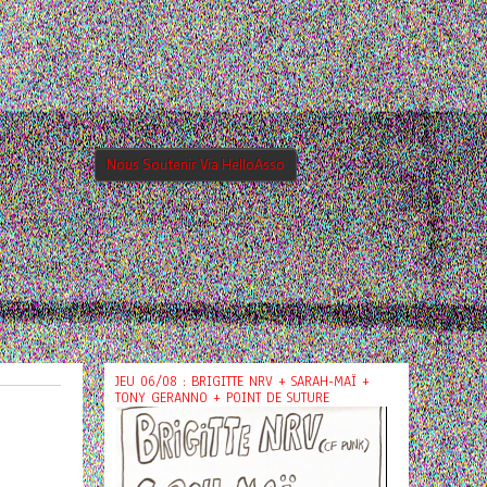
Nous Soutenir Via HelloAsso
JEU 06/08 : BRIGITTE NRV + SARAH-MAÏ +
TONY GERANNO + POINT DE SUTURE