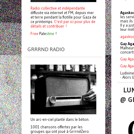
Radio collective et indépendante
diffusée via internet et FM, depuis mer
Agaskod
les serv
et terre pendant la flotille pour Gaza de
mais ils
ce printemps.
C'est par ici pour plus de
Il y a j
détails et contribuer !
leur mél
Free
Pale
stine
!
agaskod
Gay Aga
Malheur
GRRRND RADIO
concerts
Gay Agai
Gay Agai
Ludivin
- Alors 
LUN
@ G
Un arc-en-ciel planté dans le béton.
1001 chansons offertes par les
groupes qui ont joué à GrrrndZero.