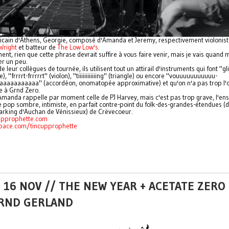
cain d'Athens, Georgie, composé d'Amanda et Jeremy, respectivement violonist
Wright
et batteur de
The Low Low's
.
nt, rien que cette phrase devrait suffire à vous faire venir, mais je vais quand
r un peu.
 de leur collègues de tournée, ils utilisent tout un attirail d'instruments qui font "gl
), "frrrrt-frrrrrt" (violon), "tiiiiiiiiiiiing" (triangle) ou encore "vouuuuuuuuuuu-
aaaaaaaaaa" (accordéon, onomatopée approximative) et qu'on n'a pas trop l'
e à Grnd Zero.
'Amanda rappelle par moment celle de PJ Harvey, mais c'est pas trop grave, l'e
 pop sombre, intimiste, en parfait contre-point du folk-des-grandes-étendues (
arking d'Auchan de Vénissieux) de Crëvecoeur.
upprophette.com
ace.com/tincupprophette
 16 NOV // THE NEW YEAR + ACETATE ZERO + 
RND GERLAND