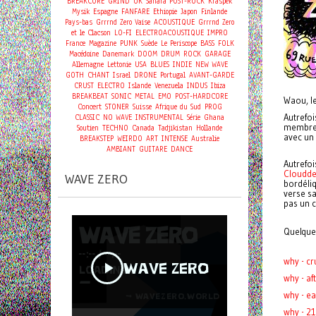
BREAKCORE
GRIND
UK
Sahara
POST-ROCK
Kraspek
Mysik
Espagne
FANFARE
Ethiopie
Japon
Finlande
Pays-bas
Grrrnd Zero Vaise
ACOUSTIQUE
Grrrnd Zero
et le Clacson
LO-FI
ELECTROACOUSTIQUE
IMPRO
France
Magazine
PUNK
Suède
Le Periscope
BASS
FOLK
Macédoine
Danemark
DOOM
DRUM
ROCK
GARAGE
Allemagne
Lettonie
USA
BLUES
INDIE
NEW WAVE
GOTH
CHANT
Israel
DRONE
Portugal
AVANT-GARDE
CRUST
ELECTRO
Islande
Venezuela
INDUS
Ibiza
BREAKBEAT
SONIC
METAL
EMO
POST-HARDCORE
Waou, l
Concert
STONER
Suisse
Afrique du Sud
PROG
Autrefoi
CLASSIC
NO WAVE
INSTRUMENTAL
Série
Ghana
membre f
Soutien
TECHNO
Canada
Tadjikistan
Hollande
avec un 
BREAKSTEP
WEIRDO
ART
INTENSE
Australie
AMBIANT
GUITARE
DANCE
Autrefoi
Cloudd
WAVE ZERO
bordéliq
verse sa
pas un c
Quelque
why - c
why - a
why - e
why - 21