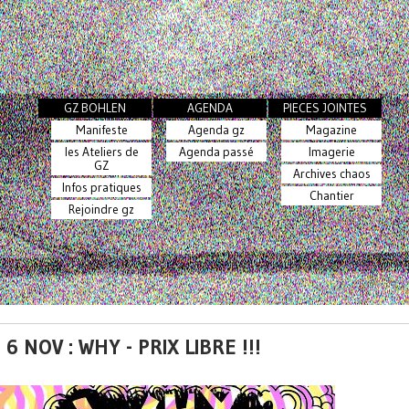
GZ BOHLEN
AGENDA
PIECES JOINTES
Manifeste
Agenda gz
Magazine
les Ateliers de
Agenda passé
Imagerie
GZ
Archives chaos
Infos pratiques
Chantier
Rejoindre gz
 6 NOV : WHY - PRIX LIBRE !!!