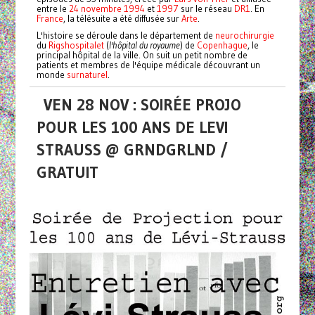
entre le
24
novembre
1994
et
1997
sur le réseau
DR1
. En
France
, la télésuite a été diffusée sur
Arte
.
L'histoire se déroule dans le département de
neurochirurgie
du
Rigshospitalet
(
l'hôpital du royaume
) de
Copenhague
, le
principal hôpital de la ville. On suit un petit nombre de
patients et membres de l'équipe médicale découvrant un
monde
surnaturel
.
VEN 28 NOV : SOIRÉE PROJO
POUR LES 100 ANS DE LEVI
STRAUSS @ GRNDGRLND /
GRATUIT