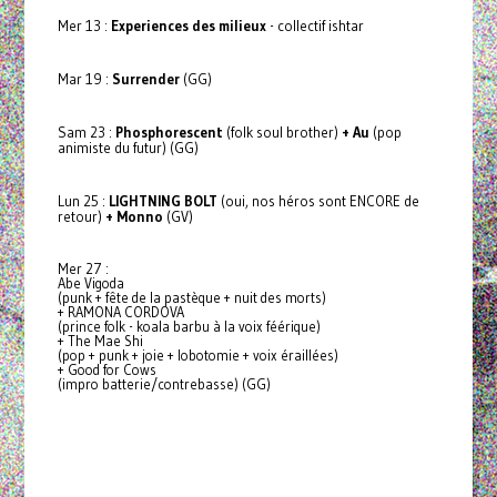
Mer 13 :
Experiences des milieux
- collectif ishtar
Mar 19 :
Surrender
(GG)
Sam 23 :
Phosphorescent
(folk soul brother)
+ Au
(pop
animiste du futur) (GG)
Lun 25 :
LIGHTNING BOLT
(oui, nos héros sont ENCORE de
retour)
+ Monno
(GV)
Mer 27 :
Abe Vigoda
(punk + fête de la pastèque + nuit des morts)
+ RAMONA CORDOVA
(prince folk - koala barbu à la voix féérique)
+ The Mae Shi
(pop + punk + joie + lobotomie + voix éraillées)
+ Good for Cows
(impro batterie/contrebasse) (GG)