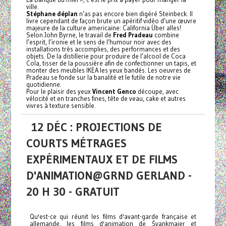
ville.
Stéphane déplan
n’as pas encore bien digéré Steinbeck. Il
livre cependant de façon brute un apéritif vidéo d’une œuvre
majeure de la culture americaine: California Über alles!
Selon John Byrne, le travail de
Fred Pradeau
combine
l’esprit, l’ironie et le sens de l’humour noir avec des
installations très accomplies, des performances et des
objets. De la distillerie pour produire de l’alcool de Coca
Cola, tisser de la poussière afin de confectionner un tapis, et
monter des meubles IKEA les yeux bandés. Les oeuvres de
Pradeau se fonde sur la banalité et le futile de notre vie
quotidienne.
Pour le plaisir des yeux
Vincent Genco
découpe, avec
vélocité et en tranches fines, tête de veau, cake et autres
vivres à texture sensible.
12 DÉC : PROJECTIONS DE
COURTS MÉTRAGES
EXPÉRIMENTAUX ET DE FILMS
D'ANIMATION@GRND GERLAND -
20 H 30 - GRATUIT
Qu'est-ce qui réunit les films d'avant-garde française et
allemande, les films d'animation de Švankmajer et