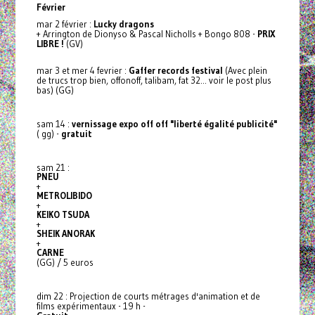
Février
mar 2 février :
Lucky dragons
+ Arrington de Dionyso & Pascal Nicholls + Bongo 808 -
PRIX
LIBRE !
(GV)
mar 3 et mer 4 fevrier :
Gaffer records festival
(Avec plein
de trucs trop bien, offonoff, talibam, fat 32... voir le post plus
bas) (GG)
sam 14 :
vernissage expo off off "liberté égalité publicité"
( gg) -
gratuit
sam 21 :
PNEU
+
METROLIBIDO
+
KEIKO TSUDA
+
SHEIK ANORAK
+
CARNE
(GG) / 5 euros
dim 22 : Projection de courts métrages d'animation et de
films expérimentaux - 19 h -