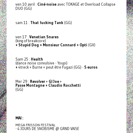
ven 10 avril :
Ciné-noise
avec TOKAGE et Overload Collapse
DUO (GG)
sam 11 :
That fucking Tank
(GG)
ven 17 :
Venetian Snares
(king of breakcore)
+ Stupid Dog + Monsieur Connard + Opti
(GV)
Sam 25 :
Health
(dance noise convulsive - Youpi)
+
4treck + Burne + peut être Fugazi (GG) -
5 euros
Mer 29 :
Revolver
+
GI Joe
+
Passe Montagne + Claudio Rocchetti
(GG)
MAI :
MEGA FRISSON FESTIVAL
- 4 JOURS DE SNOBISME @ GRND VAISE