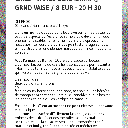
GRND VAISE / 8 EUR - 20 H 30
DEERHOOF
(Oakland / San Francisco / Tokyo)
Dans un monde opaque où le bouleversement perpétuel de
tous les aspects de l'existence semble être devenu l'unique
phénomène stable, l'être humain persiste à éprouver la
nécéssité intérieure d'établir des points d'ancrage solides,
afin de structurer une identité marquée par l'incertitude et la
confusion.
Avec l'amitié, les Benson 100 S et la sauce barbecue,
Deerhoof fait partie de ces piliers conceptuels permettant à
l'Homme de tenir bon face à l'épouvantable instabilité de ce
qu'il va bien devoir se résigner à appeler sa vie.
Deerhoof, c'est
deux ou trois champions
diy
fans de chuck berry et de john cage, assistés d' une héroïne
de manga abordant des sujets aussi candides que le basket,
les pandas chinois ou les vertiges de l'amour.
Ensemble, ils offrent au monde une pop universelle, dansante
et chaotique.
Leur musique s'avère difficilement lassante, à cause des
rythmes désarticulés et des mélodies souples mais
tonitruantes qui la caractérisent: une atmosphère tantôt
martiale et funky, tantôt décontractée et méditative.