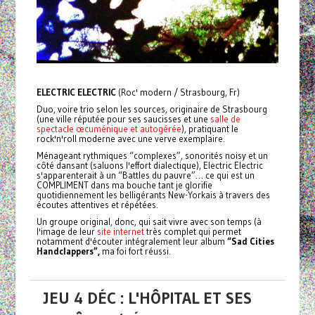
ELECTRIC ELECTRIC
(Roc' modern / Strasbourg, Fr)
Duo, voire trio selon les sources, originaire de Strasbourg
(une ville réputée pour ses saucisses et une
salle de
spectacle œcuménique et autogérée
), pratiquant le
rock'n'roll moderne avec une verve exemplaire.
Ménageant rythmiques “complexes”, sonorités noisy et un
côté dansant (saluons l'effort dialectique), Electric Electric
s'apparenterait à un “Battles du pauvre”… ce qui est un
COMPLIMENT dans ma bouche tant je glorifie
quotidiennement les belligérants New-Yorkais à travers des
écoutes attentives et répétées.
Un groupe original, donc, qui sait vivre avec son temps (à
l'image de leur
site internet
très complet qui permet
notamment d'écouter intégralement leur album
“Sad Cities
Handclappers”,
ma foi fort réussi.
JEU 4 DÉC : L'HÔPITAL ET SES