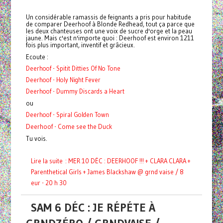
Un considérable ramassis de feignants a pris pour habitude
de comparer Deerhoof à Blonde Redhead, tout ça parce que
les deux chanteuses ont une voix de sucre d'orge et la peau
jaune. Mais c'est n'importe quoi : Deerhoof est environ 1211
fois plus important, inventif et grâcieux.
Ecoute :
Deerhoof - Spitit Ditties Of No Tone
Deerhoof - Holy Night Fever
Deerhoof - Dummy Discards a Heart
ou
Deerhoof - Spiral Golden Town
Deerhoof - Come see the Duck
Tu vois.
Lire la suite : MER 10 DÉC : DEERHOOF !!! + CLARA CLARA +
Parenthetical Girls + James Blackshaw @ grnd vaise / 8
eur - 20 h 30
SAM 6 DÉC : JE RÉPÉTE À