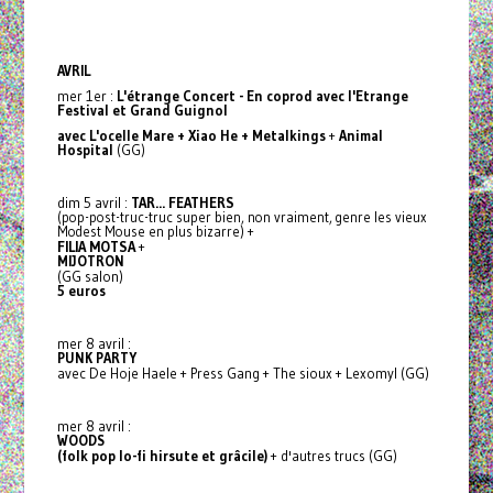
AVRIL
mer 1er :
L'étrange Concert - En coprod avec l'Etrange
Festival et Grand Guignol
avec L'ocelle Mare + Xiao He + Metalkings
+
Animal
Hospital
(GG)
dim 5 avril :
TAR... FEATHERS
(pop-post-truc-truc super bien, non vraiment, genre les vieux
Modest Mouse en plus bizarre) +
FILIA MOTSA
+
MIJOTRON
(GG salon)
5 euros
mer 8 avril :
PUNK PARTY
avec De Hoje Haele + Press Gang + The sioux + Lexomyl (GG)
mer 8 avril :
WOODS
(folk pop lo-fi hirsute et grâcile)
+ d'autres trucs (GG)