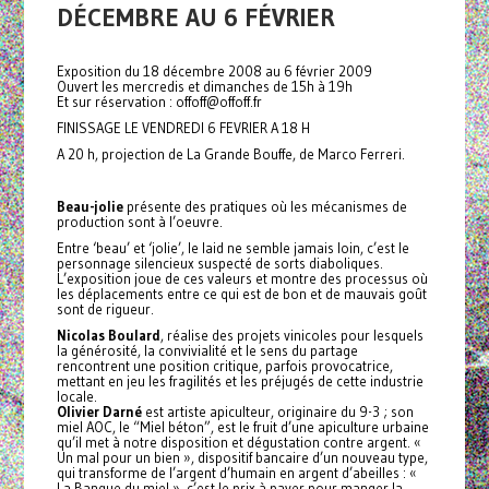
DÉCEMBRE AU 6 FÉVRIER
Exposition du 18 décembre 2008 au 6 février 2009
Ouvert les mercredis et dimanches de 15h à 19h
Et sur réservation : offoff@offoff.fr
FINISSAGE LE VENDREDI 6 FEVRIER A 18 H
A 20 h, projection de La Grande Bouffe, de Marco Ferreri.
Beau-jolie
présente des pratiques où les mécanismes de
production sont à l’oeuvre.
Entre ‘beau’ et ‘jolie’, le laid ne semble jamais loin, c’est le
personnage silencieux suspecté de sorts diaboliques.
L’exposition joue de ces valeurs et montre des processus où
les déplacements entre ce qui est de bon et de mauvais goût
sont de rigueur.
Nicolas Boulard
, réalise des projets vinicoles pour lesquels
la générosité, la convivialité et le sens du partage
rencontrent une position critique, parfois provocatrice,
mettant en jeu les fragilités et les préjugés de cette industrie
locale.
Olivier Darné
est artiste apiculteur, originaire du 9-3 ; son
miel AOC, le “Miel béton”, est le fruit d’une apiculture urbaine
qu’il met à notre disposition et dégustation contre argent. «
Un mal pour un bien », dispositif bancaire d’un nouveau type,
qui transforme de l’argent d’humain en argent d’abeilles : «
La Banque du miel », c’est le prix à payer pour manger la