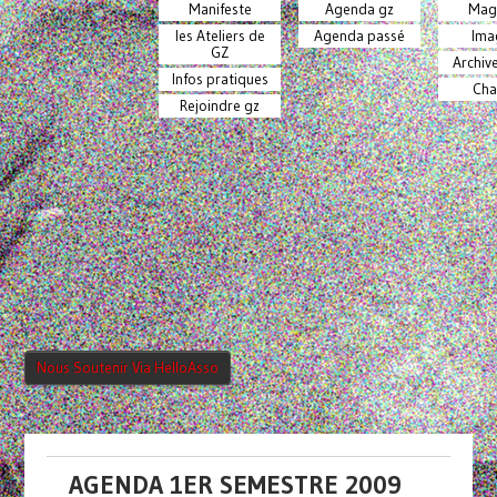
Manifeste
Agenda gz
Mag
les Ateliers de
Agenda passé
Ima
GZ
Archiv
Infos pratiques
Cha
Rejoindre gz
Nous Soutenir Via HelloAsso
AGENDA 1ER SEMESTRE 2009