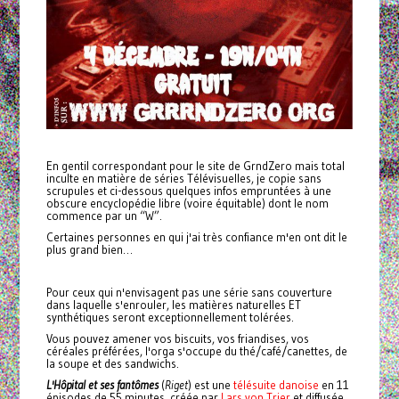
En gentil correspondant pour le site de GrndZero mais total
inculte en matière de séries Télévisuelles, je copie sans
scrupules et ci-dessous quelques infos empruntées à une
obscure encyclopédie libre (voire équitable) dont le nom
commence par un “W”.
Certaines personnes en qui j'ai très confiance m'en ont dit le
plus grand bien…
Pour ceux qui n'envisagent pas une série sans couverture
dans laquelle s'enrouler, les matières naturelles ET
synthétiques seront exceptionnellement tolérées.
Vous pouvez amener vos biscuits, vos friandises, vos
céréales préférées, l'orga s'occupe du thé/café/canettes, de
la soupe et des sandwichs.
L'Hôpital et ses fantômes
(
Riget
) est une
télésuite
danoise
en 11
épisodes de 55 minutes, créée par
Lars von Trier
et diffusée