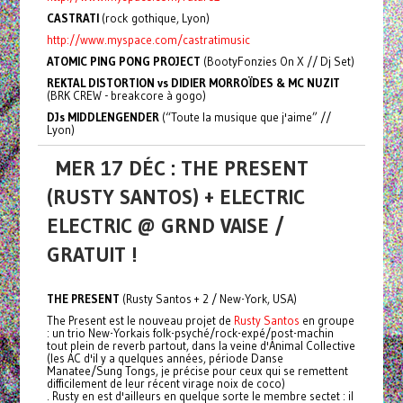
CASTRATI
(rock gothique, Lyon)
http://www.myspace.com/castratimusic
ATOMIC PING PONG PROJECT
(BootyFonzies On X // Dj Set)
REKTAL DISTORTION vs DIDIER MORROÏDES & MC NUZIT
(BRK CREW - breakcore à gogo)
DJs MIDDLENGENDER
(“Toute la musique que j'aime” //
Lyon)
MER 17 DÉC : THE PRESENT
(RUSTY SANTOS) + ELECTRIC
ELECTRIC @ GRND VAISE /
GRATUIT !
THE PRESENT
(Rusty Santos + 2 / New-York, USA)
The Present est le nouveau projet de
Rusty Santos
en groupe
: un trio New-Yorkais folk-psyché/rock-expé/post-machin
tout plein de reverb partout, dans la veine d'Animal Collective
(les AC d'il y a quelques années, période Danse
Manatee/Sung Tongs, je précise pour ceux qui se remettent
difficilement de leur récent virage noix de coco)
. Rusty en est d'ailleurs en quelque sorte le membre sectet : il