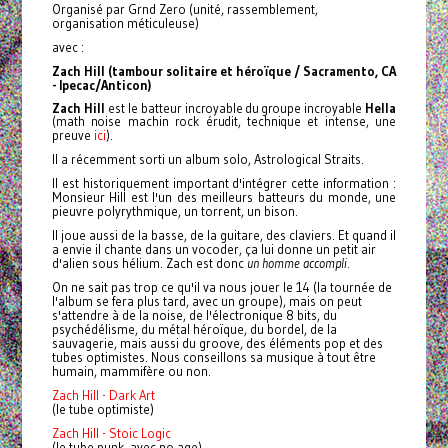
Organisé par Grnd Zero (unité, rassemblement,
organisation méticuleuse)
avec :
Zach Hill
(tambour solitaire et héroïque / Sacramento, CA
- Ipecac/Anticon)
Zach Hill
est le batteur incroyable du groupe incroyable
Hella
(math noise machin rock érudit, technique et intense, une
ici
preuve
).
Il a récemment sorti un album solo, Astrological Straits.
Il est historiquement important d'intégrer cette information :
Monsieur Hill est l'un des meilleurs batteurs du monde, une
pieuvre polyrythmique, un torrent, un bison.
Il joue aussi de la basse, de la guitare, des claviers. Et quand il
a envie il chante dans un vocoder, ça lui donne un petit air
d'alien sous hélium. Zach est donc
un
homme accompli
.
On ne sait pas trop ce qu'il va nous jouer le 14 (la tournée de
l'album se fera plus tard, avec un groupe), mais on peut
s'attendre à de la noise, de l'électronique 8 bits, du
psychédélisme, du métal héroïque, du bordel, de la
sauvagerie, mais aussi du groove, des éléments pop et des
tubes optimistes.
Nous conseillons sa musique à tout être
humain, mammifère ou non.
Zach Hill - Dark Art
(le tube optimiste)
Zach Hill - Stoic Logic
(le tube punk, avec no age)