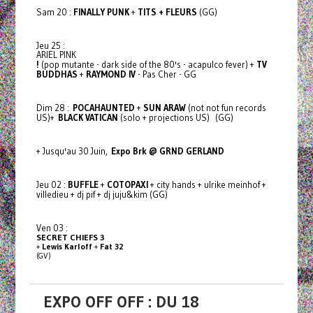
Sam 20 :
FINALLY PUNK
+
TITS + FLEURS
(GG)
Jeu 25 :
ARIEL PINK
!
(pop mutante - dark side of the 80's - acapulco fever) +
TV
BUDDHAS
+
RAYMOND IV
- Pas Cher - GG
Dim 28 :
POCAHAUNTED
+
SUN ARAW
(not not fun records
US)+
BLACK VATICAN
(solo + projections US) (GG)
+ Jusqu'au 30 Juin,
Expo Brk @ GRND GERLAND
Jeu 02 :
BUFFLE
+
COTOPAXI
+ city hands + ulrike meinhof +
villedieu + dj pif + dj juju&kim (GG)
Ven 03 :
SECRET CHIEFS 3
+
Lewis Karloff
+
Fat 32
(GV)
EXPO OFF OFF : DU 18