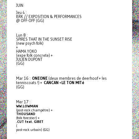
JUIN
Jeu 4 :
BRK // EXPOSITION & PERFORMANCES
@ OFF-OFF (GG)
Lun 8 :
SPIRES THAT IN THE SUNSET RISE
(new psych folk)
+
HAMA YOKO
(expe folk concrete) +
JULIEN DUPONT
(GG)
Mar 16 :
ONEONE
(
deux membres de deerhoof + les
tenniscoats !
) +
CANCAN
+
LE TON MITé
(GG)
Mer 17 :
WW.LOWMAN
(post-rock champêtre) +
THOUSAND
(folk forestier) +
.CUT feat. GIBET
(
post-rock urbain) (GG)