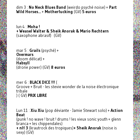
dim 3 :
No Neck Blues Band
(weirdo psyché noise) +
Part
Wild Horses...
+
Motherfucking
(GV)
5 euros
lun 4 :
Moha !
+ Weasel Walter
& Sheik Anorak
& Mario Rechtern
(saxophone abrasif) (GV)
mar 5 :
Grails
(psyché) +
Overmars
(doom délicat) +
Habsyll
(drone power) (GV)
8 euros
mer 6 :
BLACK DICE !!!
(
Groove + Bruit - les stevie wonder de la noise électronique
tribale
)
( GV)
PRIX LIBRE
Lun 11 :
Xiu Xiu
(pop déviante - Jamie Stewart solo) +
Action
Beat
(punk ! no wave ! bruit ! drums ! les vieux sonic youth + glenn
branca + les chippendales)
+ nlf 3
(krautrock des tropiques)
+
Sheik Anorak
(noise is
sexy) (GV)