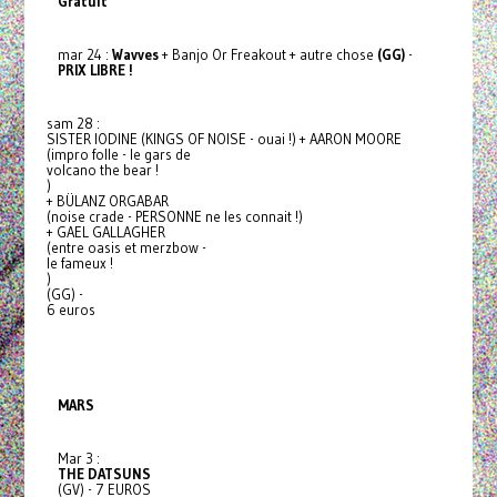
Gratuit
mar 24 :
Wavves
+ Banjo Or Freakout + autre chose
(GG)
-
PRIX LIBRE !
sam 28 :
SISTER IODINE (KINGS OF NOISE - ouai !) + AARON MOORE
(impro folle - le gars de
volcano the bear !
)
+ BÜLANZ ORGABAR
(noise crade - PERSONNE ne les connait !)
+ GAEL GALLAGHER
(entre oasis et merzbow -
le fameux !
)
(GG) -
6 euros
MARS
Mar 3 :
THE DATSUNS
(GV) - 7 EUROS