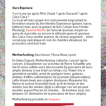
Ours Bipolaire
Y-a-t-il une vie après Pif le Chiant ? après Duracell ? après
Clara Clara ?
Ce local-all-stars-power-trio instrumental empruntant la
formation exacte du Jimi Hendrix Experience (guitare, basse,
batterie) mais aussi la guitare de Kurt Cobain (une Fender
Mustang), l'
animal fétiche
de l'anorak lyonnais moyen en
guise de mascotte ou encore le véhicule jaune et spacieux
des Clara Clara semble avancer de sérieux argument… entre
social-pop opératique et rock de chambre désabusé, les
pronostics vont bon train.
Motherfucking
(Jazz fusion / Bosa Nova, Lyon)
Ex-Julien Dupont, Motherfucking s'attache, concert après
concert, à blasphémer sur la tombe de Pierre Schaeffer une
harsh-noise subtile voire décroissante (la puissance de leurs
amplis diminue à vue d'œil ces temps-cis). Power trio à
géométrie variable, armé de quelques toms, guitares,
pédales d'effets rudimentaires (et pourtant indispensables),
cette dream-team aux origines douteuses (Royaume Uni,
Nancy et surtout Grenoble) tend, au fil du temps et des
années (oui des années déjà) à rallonger son set qui peut
excéder aujourd'hui les 45 minutes… de bonheur pour nos
tympans (cf. diminution de la puissance de leurs amplis).
Motherfucking posséde un
myspace
.