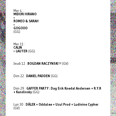
Mer 4 :
MIDORI HIRANO
+
ROMEO & SARAH
+
GOGOOO
(GG)
Mer 11 :
CALIN
+
LAUTER
(GG)
Jeudi 12 :
BOGDAN RACZYNSKI
!!! (GV)
Dim 22 :
DANIEL PADDEN
(GG)
Dim 29 :
GAFFER PARTY : Dag Erik Knedal Andersen + R.Y.R
+ Kandinsky
(GG)
Lun 30 :
DÄLEK + Oddatee + Uzul Prod + Ludivine Cypher
(GV)