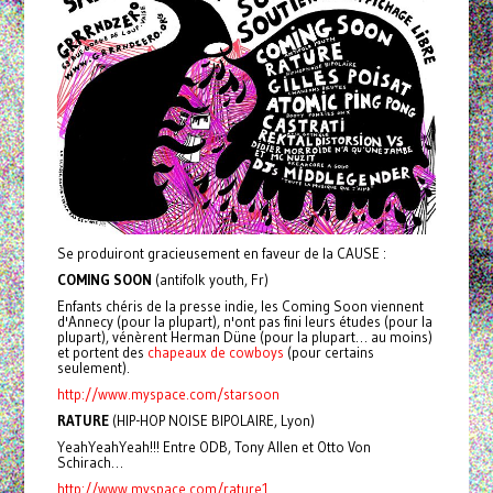
Se produiront gracieusement en faveur de la CAUSE :
COMING SOON
(antifolk youth, Fr)
Enfants chéris de la presse indie, les Coming Soon viennent
d'Annecy (pour la plupart), n'ont pas fini leurs études (pour la
plupart), vénèrent Herman Düne (pour la plupart… au moins)
et portent des
chapeaux de cowboys
(pour certains
seulement).
http://www.myspace.com/starsoon
RATURE
(HIP-HOP NOISE BIPOLAIRE, Lyon)
YeahYeahYeah!!! Entre ODB, Tony Allen et Otto Von
Schirach…
http://www.myspace.com/rature1