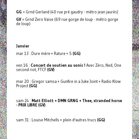
GG
= Grnd Gerland (40 rue pré gaudry - métro jean jaurès)
GV
= Grnd Zero Vaise (69 rue gorge de loup - métro gorge
de loup)
Janvier
mar 13 : Dure mère + Rature + S
(GG)
ven 16 :
Concert de soutien au sonic !
Avec Zëro, Ned, One
second riot, FTCF
(GV)
mar 20 : Gregor samsa + Gunfire in a Juke Joint + Radio Klow
Project
(GG)
sam 24 :
Matt Elliott + DMN GRNG + Thee, stranded horse
- PRIX LIBRE (GV)
sam 31 : Louise Mitchells + plein d'autres trucs
(GG)