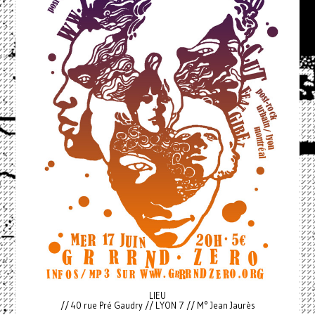
LIEU
// 40 rue Pré Gaudry // LYON 7 // M° Jean Jaurès