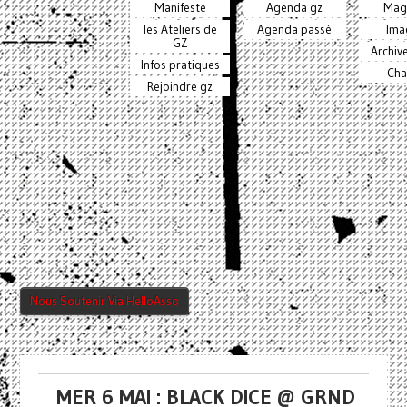
Manifeste
Agenda gz
Mag
les Ateliers de
Agenda passé
Ima
GZ
Archiv
Infos pratiques
Cha
Rejoindre gz
Nous Soutenir Via HelloAsso
MER 6 MAI : BLACK DICE @ GRND