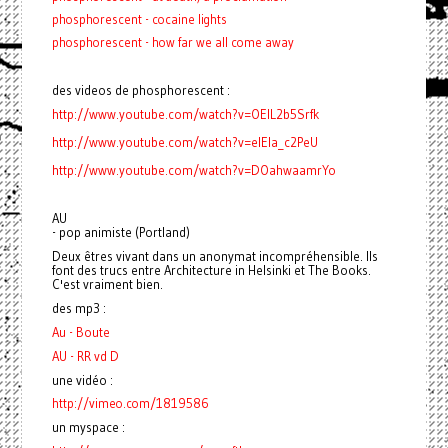
phosphorescent - cocaine lights
phosphorescent - how far we all come away
des videos de phosphorescent :
http://www.youtube.com/watch?v=OElL2b5Srfk
http://www.youtube.com/watch?v=eIEIa_c2PeU
http://www.youtube.com/watch?v=DOahwaamrYo
AU
- pop animiste (Portland)
Deux êtres vivant dans un anonymat incompréhensible. Ils
font des trucs entre Architecture in Helsinki et The Books.
C'est vraiment bien.
des mp3 :
Au - Boute
AU - RR vd D
une vidéo :
http://vimeo.com/1819586
un myspace :