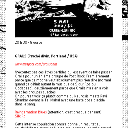
20 h 30 - 8 euros
GRAILS (Psyché divin, Portland / USA)
www.myspace.com/grailsongs
N'écoutez pas ces êtres perfides qui essayent de faire passer
Grails pour un énième groupe de Post-Rock. Premièrement
parce que ce mot ne veut absolument plus rien dire (normal
quand ça définit autant la musique de Sigur Ros ou
Godspeed), deuxièmement parce que Grails n'a rien à voir
avec les groupes suscités.
On pourrait voir ça plutôt comme du Neurosis meets Ravi
Shankar devant le Taj Mahal avec une forte dose d'acide
dans le sang.
Reincarnation Blues
(attention, c'est presque dansant)
Silk Rd
Cette intense copulation sonore donne un résultat au
psychédélisme suave et à la noirceur crasseuse qui n'attend