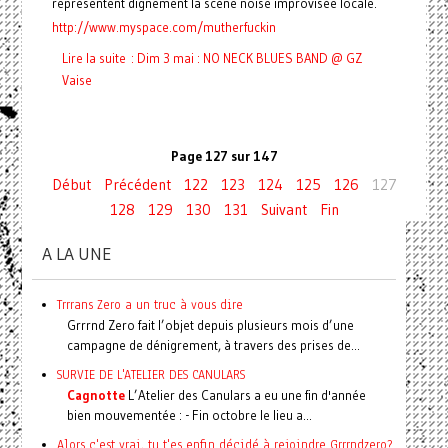
représentent dignement la scène noise improvisée locale.
http://www.myspace.com/mutherfuckin
Lire la suite : Dim 3 mai : NO NECK BLUES BAND @ GZ
Vaise
Page 127 sur 147
Début
Précédent
122
123
124
125
126
127
128
129
130
131
Suivant
Fin
A LA UNE
Trrrans Zero a un truc à vous dire
Grrrnd Zero fait l’objet depuis plusieurs mois d’une
campagne de dénigrement, à travers des prises de...
SURVIE DE L'ATELIER DES CANULARS
Cagnotte
L’Atelier des Canulars a eu une fin d'année
bien mouvementée : - Fin octobre le lieu a...
Alors c'est vrai, tu t'es enfin décidé à rejoindre Grrrndzero?