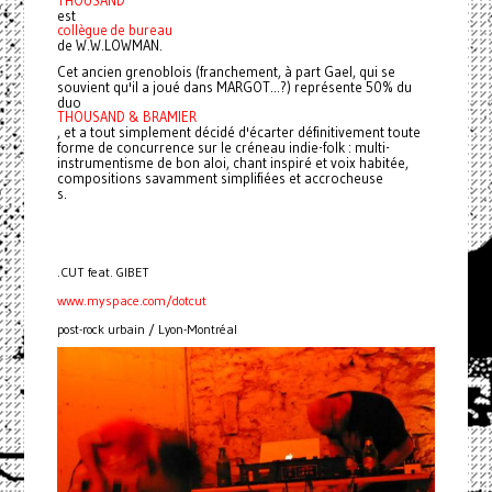
THOUSAND
est
collègue de bureau
de W.W.LOWMAN.
Cet ancien grenoblois (franchement, à part Gael, qui se
souvient qu'il a joué dans MARGOT...?) représente 50% du
duo
THOUSAND & BRAMIER
, et a tout simplement décidé d'écarter définitivement toute
forme de concurrence sur le créneau indie-folk : multi-
instrumentisme de bon aloi, chant inspiré et voix habitée,
compositions savamment simplifiées et accrocheuse
s.
.CUT feat. GIBET
www.myspace.com/dotcut
post-rock urbain / Lyon-Montréal