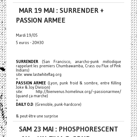
MAR 19 MAI : SURRENDER +
PASSION ARMEE
Mardi 19/05
5 euros - 20H30
SURRENDER
(San Francisco, anarcho-punk mélodique
rappelant les premiers Chumbawamba, Crass ou Flux of Pink
Indians)
site: www.lastwhiteflag.org
+
PASSION ARMEE
(Lyon, punk froid & sombre, entre Killing
Joke & Joy Division)
site: http://bienvenus.homelinux.org/~passionarmee/
(quand ça marche)
+
DAILY O.D
. (Grenoble, punk-hardcore)
& peut-être une surprise
SAM 23 MAI : PHOSPHORESCENT