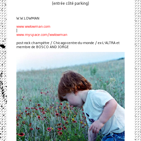
(entrée côté parking)
W.W.LOWMAN
www.wwlowman.com
|
www.myspace.com/wwlowman
post-rock champêtre / Chicago-centre-du-monde / ex-L'ALTRA et
membre de BOSCO AND JORGE