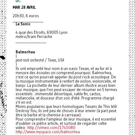
MAR 28 AVRIL
20h30, 6 euros
_________________
Le Sonic
4 quai des Etroits, 69005 Lyon
metro/tram Perrache
_________________
Balmorhea
(
post-rock orchestré / Texas, USA
)
Ils ont emprunté leur nom à un oasis Texan, et au fur et à
mesure des écoutes on comprend pourquoi. Balmorhea,
c'est ce qu'on pourrait appeler du post-rock acoustique. De
la musique instrumentale à renfort de violon, violoncelle, et
banjo. La pochette de leur dernier album illustre assez bien
leur musique, que l'on peut essayer de résumer en 5 termes
essentiels : immensité désertique, sable fin, cactus,
mélancolie, et douceur d'un soir d'été. Programme chargé
s'il en est.
Moins populaires que leurs homologues Texans de This Will
Destroy You, ils ont peu de choses à leur envier (à part peut
être la barbe et la chemise à carreaux).
Pour comprendre l'ampleur de leur musique, il est essentiel
d'oublier ce piètre article, et surtout de regarder cette
video:
http://vimeo.com/1745080
http://www.myspace.com/
balmorhea