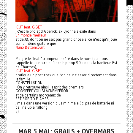
.CUT feat. GIBET
, c'est le projet d'Albérick, ex-Lyonnais exilé dans
un monde meilleur
et de JB, dont on ne sait pas grand-chose si ce n'est qu'il joue
sur la même guitare que
Nuno Bettencourt
.
Malgré le "feat." trompeur inséré dans le nom (qui nous
rappelle tous notre enfance hip-hop 90's dans la banlieue Est
de Chartres),
.CUT feat. GIBET
pratique un post-rock que l'on peut classer directement dans
la famille
CONSTELLATION
. On y retrouve ainsi l'esprit des premiers
GODSPEEDYOU!BLACKEMPEROR
et de certains morceaux de
SET FIRE TO FLAMES
, mais dans une version plus minimale (ici pas de batterie ni
de line-up à rallong
e).
MAR 5 MAI : GRAILS + OVERMARS