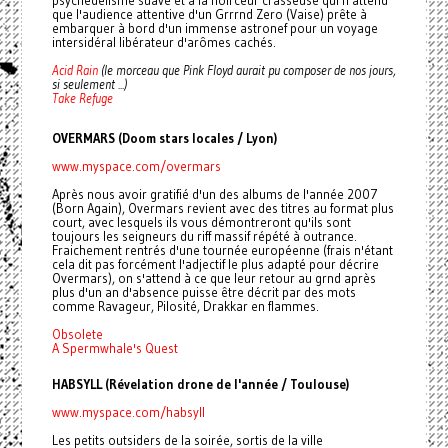
que l'audience attentive d'un Grrrnd Zero (Vaise) prête à
embarquer à bord d'un immense astronef pour un voyage
intersidéral libérateur d'arômes cachés.
Acid Rain
(le morceau que Pink Floyd aurait pu composer de nos jours,
si seulement ...)
Take Refuge
OVERMARS (Doom stars locales / Lyon)
www.myspace.com/overmars
Après nous avoir gratifié d'un des albums de l'année 2007
(Born Again), Overmars revient avec des titres au format plus
court, avec lesquels ils vous démontreront qu'ils sont
toujours les seigneurs du riff massif répété à outrance.
Fraichement rentrés d'une tournée européenne (frais n'étant
cela dit pas forcément l'adjectif le plus adapté pour décrire
Overmars), on s'attend à ce que leur retour au grnd après
plus d'un an d'absence puisse être décrit par des mots
comme Ravageur, Pilosité, Drakkar en flammes.
Obsolete
A Spermwhale's Quest
HABSYLL (Révelation drone de l'année / Toulouse)
www.myspace.com/habsyll
Les petits outsiders de la soirée, sortis de la ville