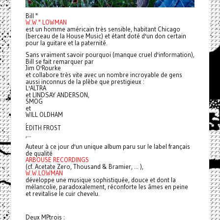
Bill "
W.W." LOWMAN
est un homme américain très sensible, habitant Chicago
(berceau de la House Music) et étant doté d'un don certain
pour la guitare et la paternité.
Sans vraiment savoir pourquoi (manque cruel d'information),
Bill se fait remarquer par
Jim O'Rourke
et collabore très vite avec un nombre incroyable de gens
aussi inconnus de la plèbe que prestigieux :
L'ALTRA
et LINDSAY ANDERSON,
SMOG
et
WILL OLDHAM
,
EDITH FROST
,...
Auteur à ce jour d'un unique album paru sur le label français
de qualité
ARBOUSE RECORDINGS
(cf. Acetate Zero, Thousand & Bramier, ... ),
W.W.LOWMAN
développe une musique sophistiquée, douce et dont la
mélancolie, paradoxalement, réconforte les âmes en peine
et revitalise le cuir chevelu.
Deux MPtrois :