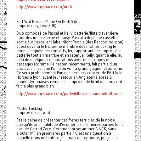
http://www.myspace.com/nnck
Part Wild Horses Mane On Both Sides
(impro-noisy, Lyon/UK)
Duo composé de Pascal et kelly, batterie/flute traversière
pour des impros expé et noisy. Pascal a déjà une cassette
sortie sur l'excellent label Night People (des Raccoo-oo-oon)
et est devenu le troisième membre des motherfucking le
temps de quelques concerts, leur apportant des impros à la
batterie tout en maitrise et en retenue. Kelly, quant à elle, au
delà de quelques collaborations avec des groupes de
passages (comme Helhesten récemment), fait partie d'un
duo avec Elisa, que l'on a pu voir à grand guignol et au sonic.
Ce sera probablement l'un des derniers concert de PArt Wild
Horses à lyon, avant leur retour en Angleterre après 2
années lyonnaises remplies d'impro et de bruit qui nous ont
fait le plus grand bien.
http://www.myspace.com/partwildhorsesmaneonbothsides
MotherFucking
(impro-noise, Lyon)
Pas la peine de présenter ces frères terribles de la noise
puisqu'ils ont l'habitude d'écumer les premieres parties (et le
bar) de Grrrnd Zero. Comment programmer NNCK, sans
ajouter MF en premières partie ? C'est une question à
laquelle nous ne tenterons jamais de répondre, puisqu'ils