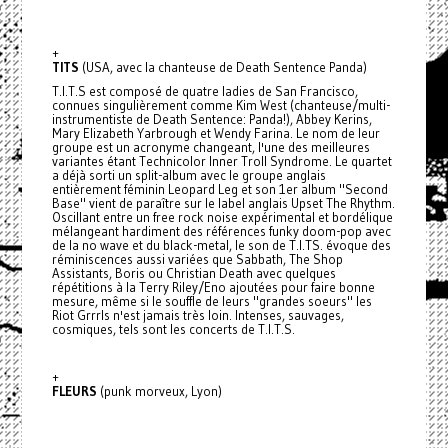
+
TITS
(USA, avec la chanteuse de Death Sentence Panda)
T.I.T.S est composé de quatre ladies de San Francisco,
connues singulièrement comme Kim West (chanteuse/multi-
instrumentiste de Death Sentence: Panda!), Abbey Kerins,
Mary Elizabeth Yarbrough et Wendy Farina. Le nom de leur
groupe est un acronyme changeant, l'une des meilleures
variantes étant Technicolor Inner Troll Syndrome. Le quartet
a déjà sorti un split-album avec le groupe anglais
entièrement féminin Leopard Leg et son 1er album "Second
Base" vient de paraître sur le label anglais Upset The Rhythm.
Oscillant entre un free rock noise expérimental et bordélique
mélangeant hardiment des références funky doom-pop avec
de la no wave et du black-metal, le son de T.I.TS. évoque des
réminiscences aussi variées que Sabbath, The Shop
Assistants, Boris ou Christian Death avec quelques
répétitions à la Terry Riley/Eno ajoutées pour faire bonne
mesure, même si le souffle de leurs "grandes soeurs" les
Riot Grrrls n'est jamais très loin. Intenses, sauvages,
cosmiques, tels sont les concerts de T.I.T.S.
+
FLEURS
(punk morveux, Lyon)