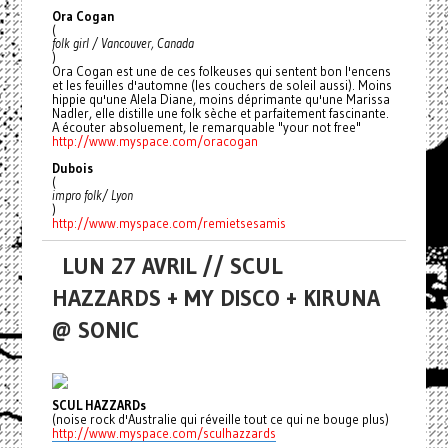
Ora Cogan
(
folk girl / Vancouver, Canada
)
Ora Cogan est une de ces folkeuses qui sentent bon l'encens
et les feuilles d'automne (les couchers de soleil aussi). Moins
hippie qu'une Alela Diane, moins déprimante qu'une Marissa
Nadler, elle distille une folk sèche et parfaitement fascinante.
A écouter absoluement, le remarquable "your not free"
http://www.myspace.com/
oracogan
Dubois
(
impro folk/ Lyon
)
http://www.myspace.com/
remietsesamis
LUN 27 AVRIL // SCUL
HAZZARDS + MY DISCO + KIRUNA
@ SONIC
SCUL HAZZARDs
(noise rock d'Australie qui réveille tout ce qui ne bouge plus)
http://www.myspace.com/sculhazzards