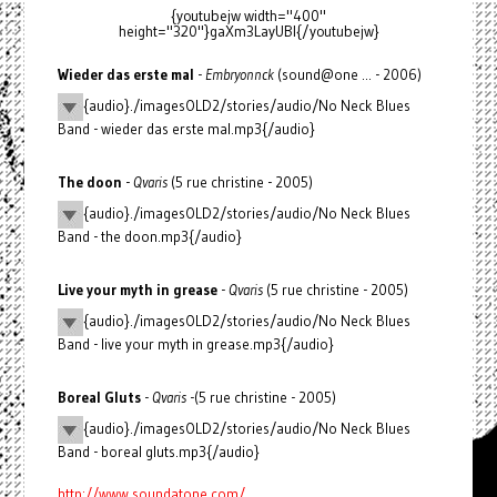
{youtubejw width="400"
height="320"}gaXm3LayUBI{/youtubejw}
Wieder das erste mal
-
Embryonnck
(sound@one ... - 2006)
{audio}./imagesOLD2/stories/audio/No Neck Blues
Band - wieder das erste mal.mp3{/audio}
The doon
-
Qvaris
(5 rue christine - 2005)
{audio}./imagesOLD2/stories/audio/No Neck Blues
Band - the doon.mp3{/audio}
Live your myth in grease
-
Qvaris
(5 rue christine - 2005)
{audio}./imagesOLD2/stories/audio/No Neck Blues
Band - live your myth in grease.mp3{/audio}
Boreal Gluts
-
Qvaris
-(5 rue christine - 2005)
{audio}./imagesOLD2/stories/audio/No Neck Blues
Band - boreal gluts.mp3{/audio}
http://www.soundatone.com/