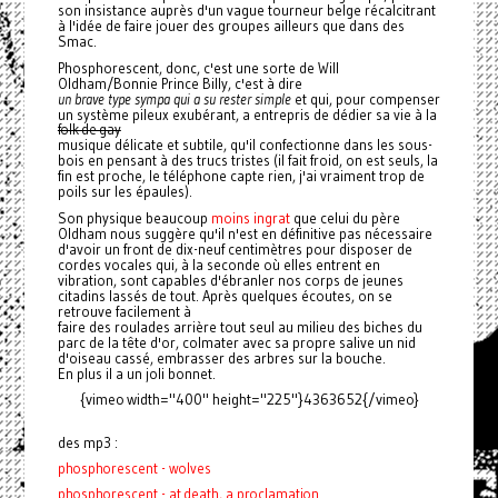
son insistance auprès d'un vague tourneur belge récalcitrant
à l'idée de faire jouer des groupes ailleurs que dans des
Smac.
Phosphorescent, donc, c'est une sorte de Will
Oldham/Bonnie Prince Billy, c'est à dire
un brave type sympa qui a su rester simple
et qui, pour compenser
un système pileux exubérant, a entrepris de dédier sa vie à la
folk de gay
musique délicate et subtile, qu'il confectionne dans les sous-
bois en pensant à des trucs tristes (il fait froid, on est seuls, la
fin est proche, le téléphone capte rien, j'ai vraiment trop de
poils sur les épaules).
Son physique beaucoup
moins ingrat
que celui du père
Oldham nous suggère qu'il n'est en définitive pas nécessaire
d'avoir un front de dix-neuf centimètres pour disposer de
cordes vocales qui, à la seconde où elles entrent en
vibration, sont capables d'ébranler nos corps de jeunes
citadins lassés de tout. Après quelques écoutes, on se
retrouve facilement à
faire des roulades arrière tout seul au milieu des biches du
parc de la tête d'or, colmater avec sa propre salive un nid
d'oiseau cassé, embrasser des arbres sur la bouche.
En plus il a un joli bonnet.
{vimeo width="400" height="225"}4363652{/vimeo}
des mp3 :
phosphorescent - wolves
phosphorescent - at death, a proclamation