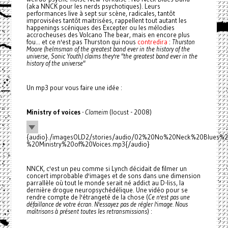
(aka NNCK pour les nerds psychotiques). Leurs
performances live à sept sur scène, radicales, tantôt
improvisées tantôt maitrisées, rappellent tout autant les
happenings scéniques des Excepter ou les mélodies
accrocheuses des Volcano The bear, mais en encore plus
fou... et ce n'est pas Thurston qui nous
contredira
:
Thurston
Moore (helmsman of the greatest band ever in the history of the
universe, Sonic Youth) claims they're "the greatest band ever in the
history of the universe"
Un mp3 pour vous faire une idée :
Ministry of voices
- Clomeim
(locust - 2008)
{audio}./imagesOLD2/stories/audio/02%20No%20Neck%20Blues%
%20Ministry%20of%20Voices.mp3{/audio}
NNCK, c'est un peu comme si Lynch décidait de filmer un
concert improbable d'images et de sons dans une dimension
parrallèle où tout le monde serait né addict au D-liss, la
dernière drogue neuropsychédélique. Une vidéo pour se
rendre compte de l'étrangeté de la chose (
Ce n'est pas une
défaillance de votre écran. N'essayez pas de régler l'image. Nous
maîtrisons à présent toutes les retransmissions
) :