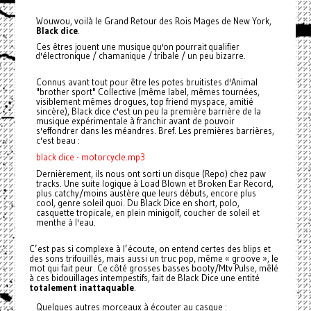
Wouwou, voilà le Grand Retour des Rois Mages de New York,
Black dice
.
Ces êtres jouent une musique qu'on pourrait qualifier
d'électronique / chamanique / tribale / un peu bizarre.
Connus avant tout pour être les potes bruitistes d'Animal
"brother sport" Collective (même label, mêmes tournées,
visiblement mêmes drogues, top friend myspace, amitié
sincère), Black dice c'est un peu la première barrière de la
musique expérimentale à franchir avant de pouvoir
s'effondrer dans les méandres. Bref. Les premières barrières,
c'est beau :
black dice - motorcycle.mp3
Dernièrement, ils nous ont sorti un disque (Repo) chez paw
tracks. Une suite logique à Load Blown et Broken Ear Record,
plus catchy/moins austère que leurs débuts, encore plus
cool, genre soleil quoi. Du Black Dice en short, polo,
casquette tropicale, en plein minigolf, coucher de soleil et
menthe à l'eau.
C’est pas si complexe à l’écoute, on entend certes des blips et
des sons trifouillés, mais aussi un truc pop, même « groove », le
mot qui fait peur. Ce côté grosses basses booty/Mtv Pulse, mêlé
à ces bidouillages intempestifs, fait de Black Dice une entité
totalement inattaquable
.
Quelques autres morceaux à écouter au casque :