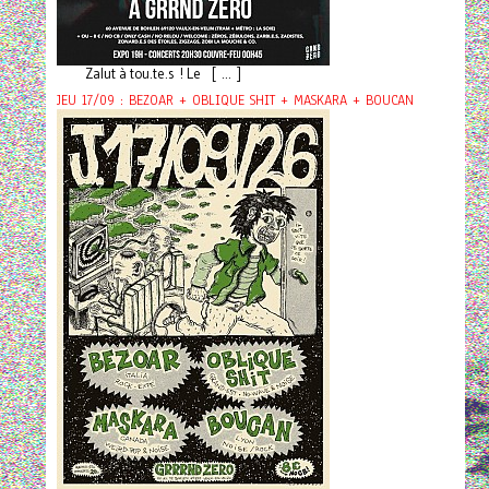
Zalut à tou.te.s ! Le [ ... ]
JEU 17/09 : BEZOAR + OBLIQUE SHIT + MASKARA + BOUCAN