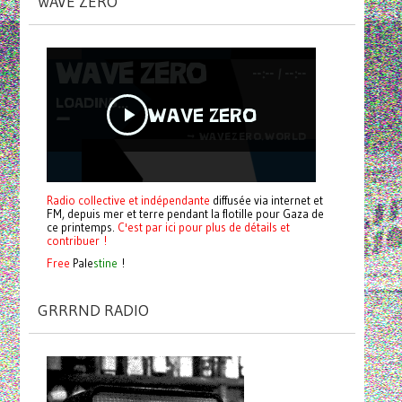
WAVE ZERO
Radio collective et indépendante
diffusée via internet et
FM, depuis mer et terre pendant la flotille pour Gaza de
ce printemps.
C'est par ici pour plus de détails et
contribuer !
Free
Pale
stine
!
GRRRND RADIO