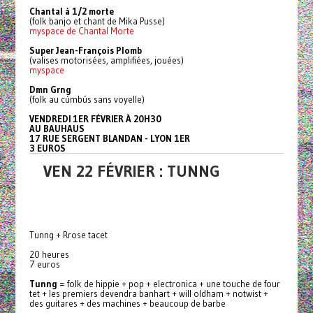
Chantal à 1/2 morte
(folk banjo et chant de Mika Pusse)
myspace de Chantal Morte
Super Jean-François Plomb
(valises motorisées, amplifiées, jouées)
myspace
Dmn Grng
(folk au cúmbús sans voyelle)
VENDREDI 1ER FÉVRIER À 20H30
AU BAUHAUS
17 RUE SERGENT BLANDAN - LYON 1ER
3 EUROS
VEN 22 FÉVRIER : TUNNG
Tunng + Rrose tacet
20 heures
7 euros
Tunng
= folk de hippie + pop + electronica + une touche de four
tet + les premiers devendra banhart + will oldham + notwist +
des guitares + des machines + beaucoup de barbe