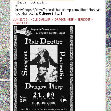
Bezoar
(rock expé, It)
a
href="https://dayoffrecords.bandcamp.com/album/bezoar
-s-t">bandcamp
Oblique S [ ... ]
LUN 21/09 : HOLE DWELLER + DRAGON KEEP + SEREGOST +
PORTCULLIS