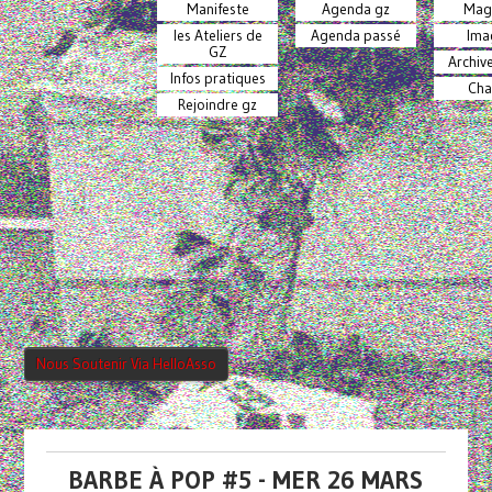
Manifeste
Agenda gz
Mag
les Ateliers de
Agenda passé
Ima
GZ
Archiv
Infos pratiques
Cha
Rejoindre gz
Nous Soutenir Via HelloAsso
BARBE À POP #5 - MER 26 MARS