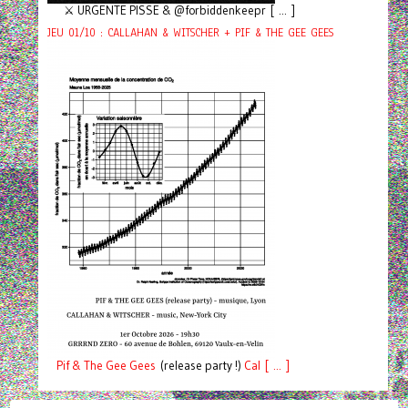
⚔️ URGENTE PISSE & @forbiddenkeepr [ ... ]
JEU 01/10 : CALLAHAN & WITSCHER + PIF & THE GEE GEES
Pif
& The Gee Gees
(release party !)
C
a
l [ ... ]