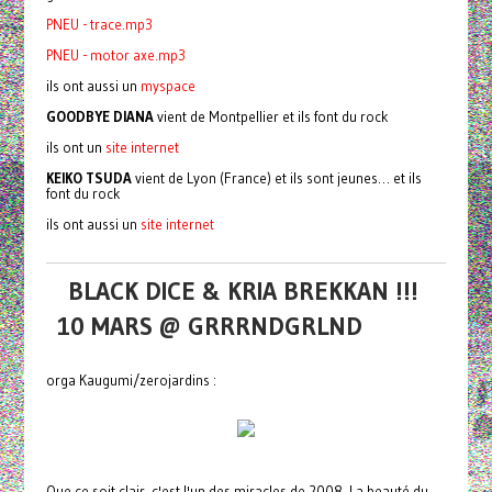
PNEU - trace.mp3
PNEU - motor axe.mp3
ils ont aussi un
myspace
GOODBYE DIANA
vient de Montpellier et ils font du rock
ils ont un
site internet
KEIKO TSUDA
vient de Lyon (France) et ils sont jeunes… et ils
font du rock
ils ont aussi un
site internet
BLACK DICE & KRIA BREKKAN !!!
10 MARS @ GRRRNDGRLND
orga Kaugumi/zerojardins :
Que ce soit clair, c'est l'un des miracles de 2008. La beauté du