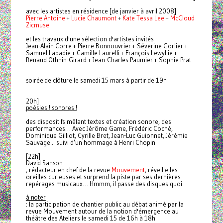
avec les artistes en résidence [de janvier à avril 2008]
Pierre Antoine
+
Lucie Chaumont
+
Kate Tessa Lee
+
McCloud
Zicmuse
et les travaux d'une sélection d'artistes invités
:
Jean-Alain Corre + Pierre Bonnouvrier + Séverine Gorlier +
Samuel Labadie + Camille Laurelli + François Lewyllie +
Renaud Othnin-Girard + Jean-Charles Paumier + Sophie Prat
soirée de clôture le samedi 15 mars à partir de 19h
20h]
poésies ! sonores !
des dispositifs mêlant textes et création sonore, des
performances… Avec Jérôme Game, Frédéric Coché,
Dominique Gilliot, Cyrille Bret, Jean-Luc Guionnet, Jérémie
Sauvage... suivi d’un hommage à Henri Chopin
[2
2h]
David Sanson
, rédacteur en chef de la revue
Mouvement
, réveille les
oreilles curieuses et surprend la piste par ses dernières
repérages musicaux… Hmmm, il passe des disques quoi.
à noter
: la participation de chantier public au débat animé par la
revue Mouvement autour de la notion d'émergence au
théâtre des Ateliers le samedi 15 de 16h à 18h