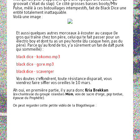
groovait c’était du slap). Ce côté grosses basses booty/Mtv
Pulse, mêlé à ces bidouillages intempestifs, fait de Black Dice une
entité totalement inattaquable.
Voilà une image :
Et aussi quelques autres morceaux à écouter au casque (le
gros qui traîne chez ton père, celui qui te fait passer pour un
électro boy et dont tu as un peu honte (du casque hein, pas du
père). Parce qu’au fond de toi, y’a sûrement un fan de daft punk
qui sommeille) :
black dice - kokomo.mp3
black dice - gore.mp3
black dice - scavenger
Vos doutes s'effondrent, toute résistance disparait, vous
viendrez faire siffler vos oreilles le 10 mars.
Ah oui, en première partie, il y aura donc
Kria Brekkan
(ex-chanteuse du groupe islandais
Mùm
, voix de sucre d'orge, pop tordue,
épouse du Prophète).
On peut regarder cette petite vidéo de la Blogotheque :