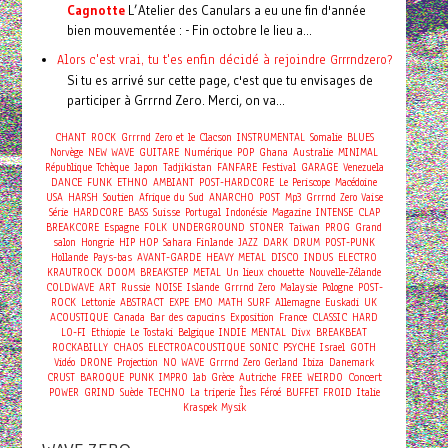
Cagnotte
L’Atelier des Canulars a eu une fin d'année
bien mouvementée : - Fin octobre le lieu a...
Alors c'est vrai, tu t'es enfin décidé à rejoindre Grrrndzero?
Si tu es arrivé sur cette page, c'est que tu envisages de
participer à Grrrnd Zero. Merci, on va...
CHANT
ROCK
Grrrnd Zero et le Clacson
INSTRUMENTAL
Somalie
BLUES
Norvège
NEW WAVE
GUITARE
Numérique
POP
Ghana
Australie
MINIMAL
République Tchèque
Japon
Tadjikistan
FANFARE
Festival
GARAGE
Venezuela
DANCE
FUNK
ETHNO
AMBIANT
POST-HARDCORE
Le Periscope
Macédoine
USA
HARSH
Soutien
Afrique du Sud
ANARCHO
POST
Mp3
Grrrnd Zero Vaise
Série
HARDCORE
BASS
Suisse
Portugal
Indonésie
Magazine
INTENSE
CLAP
BREAKCORE
Espagne
FOLK
UNDERGROUND
STONER
Taiwan
PROG
Grand
salon
Hongrie
HIP HOP
Sahara
Finlande
JAZZ
DARK
DRUM
POST-PUNK
Hollande
Pays-bas
AVANT-GARDE
HEAVY METAL
DISCO
INDUS
ELECTRO
KRAUTROCK
DOOM
BREAKSTEP
METAL
Un lieux chouette
Nouvelle-Zélande
COLDWAVE
ART
Russie
NOISE
Islande
Grrrnd Zero
Malaysie
Pologne
POST-
ROCK
Lettonie
ABSTRACT
EXPE
EMO
MATH
SURF
Allemagne
Euskadi
UK
ACOUSTIQUE
Canada
Bar des capucins
Exposition
France
CLASSIC
HARD
LO-FI
Ethiopie
Le Tostaki
Belgique
INDIE
MENTAL
Divx
BREAKBEAT
ROCKABILLY
CHAOS
ELECTROACOUSTIQUE
SONIC
PSYCHE
Israel
GOTH
Vidéo
DRONE
Projection
NO WAVE
Grrrnd Zero Gerland
Ibiza
Danemark
Concert
CRUST
BAROQUE
PUNK
IMPRO
lab
Grèce
Autriche
FREE
WEIRDO
POWER
GRIND
Suède
TECHNO
La triperie
Îles Féroé
BUFFET FROID
Italie
Kraspek Mysik