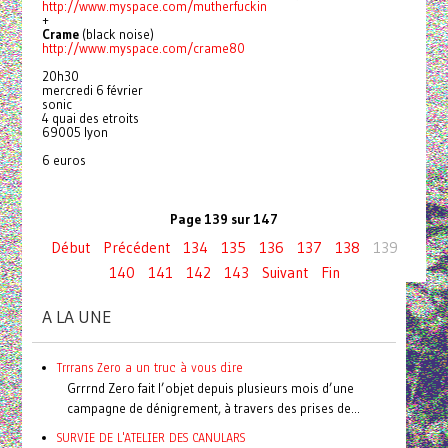
http://www.myspace.com/mutherfuckin
+
Crame
(black noise)
http://www.myspace.com/crame80
20h30
mercredi 6 février
sonic
4 quai des etroits
69005 lyon
6 euros
Page 139 sur 147
Début
Précédent
134
135
136
137
138
139
140
141
142
143
Suivant
Fin
A LA UNE
Trrrans Zero a un truc à vous dire
Grrrnd Zero fait l’objet depuis plusieurs mois d’une
campagne de dénigrement, à travers des prises de...
SURVIE DE L'ATELIER DES CANULARS