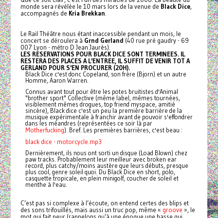
monde sera révélée le 10 mars lors de la venue de
Black Dice
,
accompagnés de
Kria Brekkan
.
Le Rail Théâtre nous étant inaccessible pendant un mois, le
concert se déroulera à
Grnd Gerland
(40 rue pré gaudry - 69
007 Lyon - métro D Jean Jaurès).
LES RESERVATIONS POUR BLACK DICE SONT TERMINEES. IL
RESTERA DES PLACES A L'ENTREE, IL SUFFIT DE VENIR TOT A
GERLAND POUR S'EN PROCURER (20H).
Black Dice c'est donc Copeland, son frère (Bjorn) et un autre
Homme, Aaron Warren.
Connus avant tout pour être les potes bruitistes d'Animal
"brother sport" Collective (même label, mêmes tournées,
visiblement mêmes drogues, top friend myspace, amitié
sincère), Black dice c'est un peu la première barrière de la
musique expérimentale à franchir avant de pouvoir s'effondrer
dans les méandres (représentées ce soir là par
Motherfucking
). Bref. Les premières barrières, c'est beau :
black dice - motorcycle.mp3
Dernièrement, ils nous ont sorti un disque (Load Blown) chez
paw tracks. Probablement leur meilleur avec broken ear
record, plus catchy/moins austère que leurs débuts, presque
plus cool, genre soleil quoi. Du Black Dice en short, polo,
casquette tropicale, en plein minigolf, coucher de soleil et
menthe à l'eau.
C’est pas si complexe à l’écoute, on entend certes des blips et
des sons trifouillés, mais aussi un truc pop, même «
groove
», le
mot qui fait peur (rappelons qu’à une époque une basse qui