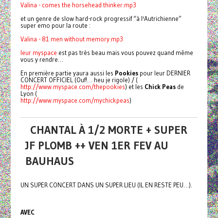
Valina - comes the horsehead thinker.mp3
et un genre de slow hard-rock progressif “à l'Autrichienne”
super emo pour la route :
Valina - 81 men without memory.mp3
leur
myspace
est pas très beau mais vous pouvez quand même
vous y rendre…
En première partie yaura aussi les
Pookies
pour leur DERNIER
CONCERT OFFICIEL (Ouf!… heu je rigole) / (
http://www.myspace.com/thepookies
) et les
Chick Peas
de
Lyon (
http://www.myspace.com/mychickpeas
)
CHANTAL À 1/2 MORTE + SUPER
JF PLOMB ++ VEN 1ER FEV AU
BAUHAUS
UN SUPER CONCERT DANS UN SUPER LIEU (IL EN RESTE PEU…).
AVEC