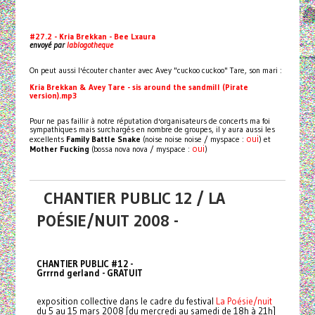
#27.2 - Kria Brekkan - Bee Lxaura
envoyé par
lablogotheque
On peut aussi l'écouter chanter avec Avey "cuckoo cuckoo" Tare, son mari :
Kria Brekkan & Avey Tare - sis around the sandmill (Pirate
version).mp3
Pour ne pas faillir à notre réputation d'organisateurs de concerts ma foi
sympathiques mais surchargés en nombre de groupes, il y aura aussi les
oui
excellents
Family Battle Snake
(noise noise noise / myspace :
) et
oui
Mother Fucking
(bossa nova nova / myspace :
)
CHANTIER PUBLIC 12 / LA
POÉSIE/NUIT 2008 -
CHANTIER PUBLIC #12 -
Grrrnd gerland - GRATUIT
exposition collective dans le cadre du festival
La Poésie/nuit
du 5 au 15 mars 2008 [du mercredi au samedi de 18h à 21h]