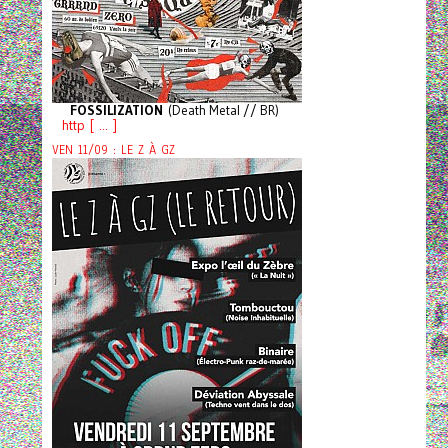
FOSSILIZATION
(Death Metal // BR)
http [ ... ]
VEN 11/09 : LE Z À GZ