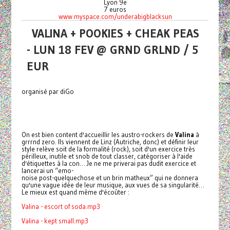
Lyon 9e
7 euros
www.myspace.com/underabigblacksun
VALINA + POOKIES + CHEAK PEAS
- LUN 18 FEV @ GRND GRLND / 5
EUR
organisé par diGo
On est bien content d'accueillir les austro-rockers de
Valina
à
grrrnd zero. Ils viennent de Linz (Autriche, donc) et définir leur
style relève soit de la formalité (rock), soit d'un exercice très
périlleux, inutile et snob de tout classer, catégoriser à l'aide
d'étiquettes à la con… Je ne me priverai pas dudit exercice et
lancerai un “emo-
noise post-quelquechose et un brin matheux” qui ne donnera
qu'une vague idée de leur musique, aux vues de sa singularité…
Le mieux est quand même d'écoûter :
Valina - escort of soda.mp3
Valina - kept small.mp3