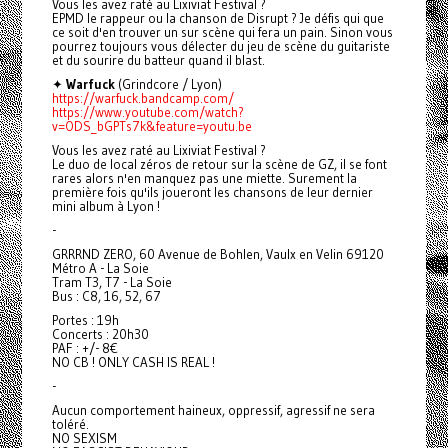
Vous les avez raté au Lixiviat Festival ?
EPMD le rappeur ou la chanson de Disrupt ? Je défis qui que
ce soit d'en trouver un sur scène qui fera un pain. Sinon vous
pourrez toujours vous délecter du jeu de scène du guitariste
et du sourire du batteur quand il blast.
✦
Warfuck
(Grindcore / Lyon)
https://warfuck.bandcamp.com/
https://www.youtube.com/watch?
v=ODS_bGPTs7k&feature=youtu.be
Vous les avez raté au Lixiviat Festival ?
Le duo de local zéros de retour sur la scène de GZ, il se font
rares alors n'en manquez pas une miette. Surement la
première fois qu'ils joueront les chansons de leur dernier
mini album à Lyon !
-
GRRRND ZERO, 60 Avenue de Bohlen, Vaulx en Velin 69120
Métro A - La Soie
Tram T3, T7 - La Soie
Bus : C8, 16, 52, 67
Portes : 19h
Concerts : 20h30
PAF : +/- 8€
NO CB ! ONLY CASH IS REAL !
-
Aucun comportement haineux, oppressif, agressif ne sera
toléré.
NO SEXISM