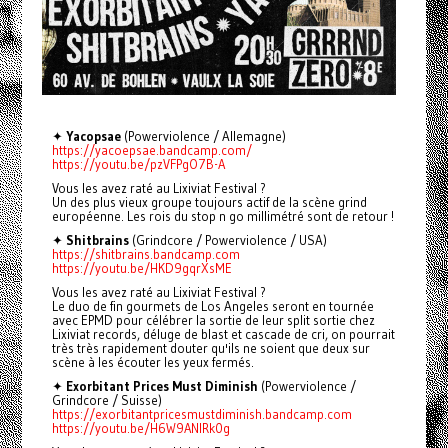
✦
Yacopsae
(Powerviolence / Allemagne)
https://yacoepsae.bandcamp.com/
https://youtu.be/pzVFPgO7B-A
Vous les avez raté au Lixiviat Festival ?
Un des plus vieux groupe toujours actif de la scène grind
européenne. Les rois du stop n go millimétré sont de retour !
✦
Shitbrains
(Grindcore / Powerviolence / USA)
https://shitbrains.bandcamp.com
https://youtu.be/HKD9gqrXsME
Vous les avez raté au Lixiviat Festival ?
Le duo de fin gourmets de Los Angeles seront en tournée
avec EPMD pour célébrer la sortie de leur split sortie chez
Lixiviat records, déluge de blast et cascade de cri, on pourrait
très très rapidement douter qu'ils ne soient que deux sur
scène à les écouter les yeux fermés.
✦
Exorbitant Prices Must Diminish
(Powerviolence /
Grindcore / Suisse)
https://exorbitantpricesmustdiminish.bandcamp.com
https://youtu.be/H6W9ANlRk0g