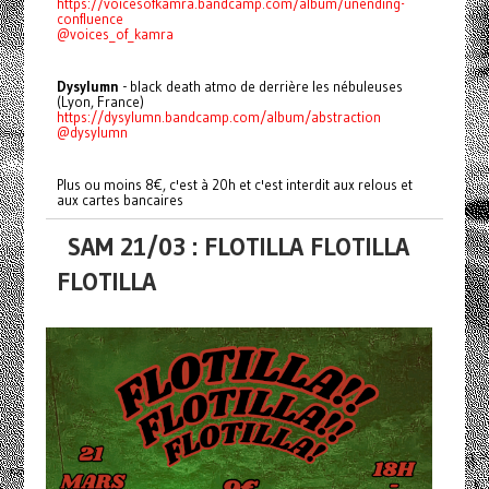
https://voicesofkamra.bandcamp.com/album/unending-
confluence
@voices_of_kamra
Dysylumn
- black death atmo de derrière les nébuleuses
(Lyon, France)
https://dysylumn.bandcamp.com/album/abstraction
@dysylumn
Plus ou moins 8€, c'est à 20h et c'est interdit aux relous et
aux cartes bancaires
SAM 21/03 : FLOTILLA FLOTILLA
FLOTILLA