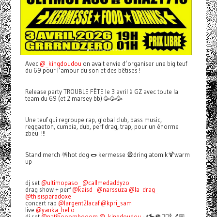
Avec
@_kingdoudou
on avait envie d’organiser une big teuf
du 69 pour l’amour du son et des bêtises !
Release party TROUBLE FÊTE le 3 avril à GZ avec toute la
team du 69 (et 2 marsey bb) 🥳🥳🥳
Une teuf qui regroupe rap, global club, bass music,
reggaeton, cumbia, dub, perf drag, trap, pour un énorme
zbeul !!!
Stand merch 🪅hot dog 🌭 kermesse 🎡dring atomik🍹warm
up
dj set
@ultimopaso_
@callmedaddyzo
drag show + perf
@kaisd_
@narssuza
@la_drag_
@thisisparadoxe
concert rap
@largent2lacaf
@kpri_sam
live
@yanka_hello
dj set
@natibooombooom
@_kingdoudou
🎢🎠🪩👯‍♀️🍾💅🏼