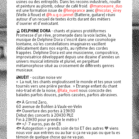
usines ou des entrepôts. Dans les recoins industriels, rouille
et peinture au plomb, odeur de café froid.
@manoeuvre_duo
est une formation issue de
@lengeance
avec
@nicolas_virey
(Vielle à Roue) et
@h.u.g.o.jannet
(Batterie, guitare) réuni
autour d’un recueil de textes écrits durant des métiers
d’ouvrier et d’exécutant.
🔮
DELPHINE DORA
- chants et pianos protéïformes
Promesse d’un rêve, promenade dans la voix lactée, la
musique de Delphine Dora s’inscrit dans une cosmologie
lointaine, où les constellations imaginaires vacillent
délicatement dans nos esprits, au rythme des cordes
frappées. Delphine Dora est une musicienne, compositrice,
improvisatrice développant depuis une dizaine d’années un
univers musical intimiste et pluriel, en perpétuel
métamorphose situé au croisement de différents genres
musicaux.
🕯️
NUÈIT
- occitan noise vnr
« La nuit, tes chants engloutissent le monde et tes yeux sont
tournés vers une prière perdue. » Étrange enfant du chant
néo-trad et de la noise,
@lala_nueit
nous concocte des
balades parfois douces, parfois cassées, parfois abrasives.
🐟 À Grrrnd Zero,
60 avenue de Bohlen à Vaulx-en-Velin
🐟 Ouverture des portes à 19H30
Début des concerts à 20H30 PILE
Fin à 23H30 pour prendre le métro !
🐟 +/- 7 euros, pas de CB
🐟 Autogestion = prends soin de toi ET des autres 💙 viens
nous voir aux entrées ou au bar si ça ne va pas ou que tu es
témoin de quelque chose qui ne va pas.