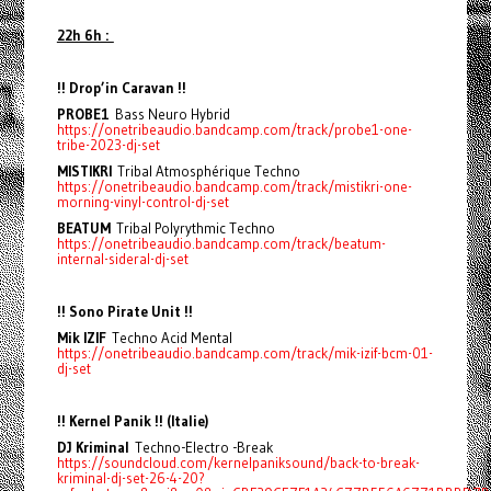
22h 6h :
!! Drop’in Caravan !!
PROBE1
Bass Neuro Hybrid
https://onetribeaudio.bandcamp.com/track/probe1-one-
tribe-2023-dj-set
MISTIKRI
Tribal Atmosphérique Techno
https://onetribeaudio.bandcamp.com/track/mistikri-one-
morning-vinyl-control-dj-set
BEATUM
Tribal Polyrythmic Techno
https://onetribeaudio.bandcamp.com/track/beatum-
internal-sideral-dj-set
!! Sono Pirate Unit !!
Mik IZIF
Techno Acid Mental
https://onetribeaudio.bandcamp.com/track/mik-izif-bcm-01-
dj-set
!! Kernel Panik !! (Italie)
DJ Kriminal
Techno-Electro -Break
https://soundcloud.com/kernelpaniksound/back-to-break-
kriminal-dj-set-26-4-20?