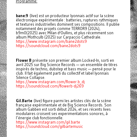
Programme:
bane:9
(live) est un producteur lyonnais actif sur la scène
électronique expérimentale : batteries, ruptures rythmiques
et textures industrielles dominent ses compositions. Il publie
notamment des projets comme TERROR9 (2024),
b9m0(2025) avec Milan d'Oullins, et plus récemment son
album Mothculb (2025) sur Carpaccio Cathedrale.
https://www.instagram.com/bane2dots9
https://soundcloud.com/bane2dots9
Flower B
présente son premier album Locked-In, sorti en
avril 2025 sur Big Science Records — un ensemble de titres
inspirés de techno, dubstep et bass music — pensé pour le
club. Il fait également parti du collectif et label lyonnais
Silence Collapse.
https://www.instagram.com/flower.b_dj
https://soundcloud.com/flowerb-dj269
Gil.Barte
(live) figure parmi les artistes clés de la scène
française expérimentale et de Big Science Records. Son
album Gabben est sorti début 2024, et ses récents lives
modulaires croisent ses experimentations sonores, à
l’énergie club fonctionnelle.
https://www.instagram.com/gil.barte
https://soundcloud.com/gilbartemusic