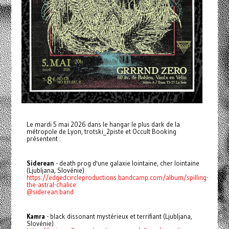
Le mardi 5 mai 2026 dans le hangar le plus dark de la
métropole de Lyon, trotski_2piste et Occult Booking
présentent :
Siderean
- death prog d'une galaxie lointaine, cher lointaine
(Ljubljana, Slovénie)
https://edgedcircleproductions.bandcamp.com/album/spilling-
the-astral-chalice
@siderean.band
Kamra
- black dissonant mystérieux et terrifiant (Ljubljana,
Slovénie)