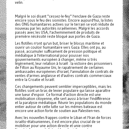
velin.
Malgré le soi disant "cessez-le-feu" l'enclave de Gaza reste
encore sous le feu des sionistes. Encore aujourd'hui, la listes
des ONG humanitaires actives sur le terrain se voit réduite de
nouveau par les autorités israéliennes. Malgré les accords
passés avec les USA, l'acheminement de produits de
première nécéssité reste bloqué aux portes de Gaza.
Les flotilles n'ont qu'un but, briser le blocus maritime et
ouvrir un couloir humanitaire vers Gaza. Elles ont pu, au
passé, accumuler suffisament de pression politique et
médiatique à l'international pour pousser nos
gouvernements européen à changer, même si très
légèrement, leur relation à Israêl : la victoire des prisonniers
de Filton au Royaume Uni, le rapatriement de certaines
ambassades européenes d'israel, l'annulation de contrats de
ventes d'armes anglaisse et d'autres contrats commerciaux
entre la Croatie et Israêl.
Ces changements peuvent sembler imperceptibles, mais les
flotilles sont un bras de levier populaire qui laisse aparaître
une lueur d'espoir. Ce format d'action directe est une
mobilisation citoyenne, elle sert aussi à briser l'indifférence
et la paralysie médiatique. Réunir les populations du monde
entier autour de cette lutte sur les mêmes bateaux est
encore une action forte de soutien aux Palestien-nes.
Avec les nouvelles frappes contre le Liban et l'Iran de forces
israêlo-étatsuniennes, il est encore plus crucial de se
mobiliser pour une action directe et unie contre