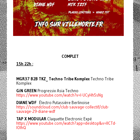
COMPLET
15h 22h :
MGR37 B2B TKZ_ Techno Tribe Komplex
Techno Tribe
Komplex
GiN GREEN
Progressiv Asia Techno
https://www.youtube.com/watch?v=l-UCyHh5sNg
DIANE WDF
Électro Putassière Berlinoise
https://soundcloud.com/club-sauvage-collectif/club-
sauvage-29-diane-wdf
TAP X MODULAR
Claquette Electronic Expé
https://www.youtube.com/watch?app=desktop&v=IICTd-
lOlhQ