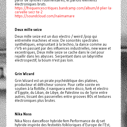
électroniques bruts.
https://frequencescritiques.bandcamp.com/album/d-plier-la-
cervelle-secr-te-2
https://soundcloud.com/naiimamare
Deux mille seize
Deux mille seize est un duo electro / weird /pop qui
entremêle machines et voix. De sonorités spectrales
synthétiques, empruntant à la techno, la dance comme au
r'n'b en passant par des influences industrielles, new wave et
excentriques, Deux mille seize se cache dans le ciel pour
rejaillir dans les abysses. Serpentant dans un labyrinthe
electrospectif, la boum n'est pas loin.
Grin Wizard
Grin Wizard est un pirate psychédélique des platines,
producteur et défricheur sonore. Pour cette soirée en
soutien à la flottille, il naviguera entre disco, funk et electro
d’Égypte, du Liban, de Libye, de Palestine ou de Syrie entre
autres, tissant des passerelles entre grooves 80s et textures
électroniques plus brutes.
Nika Noss
Nika Noss dancefloor hybride-fem Performance de dj-set
hybride inspirée des festivités folkloriques d’Europe de l’Est,