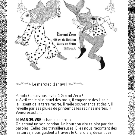
𓆜𓆝𓆞 Le mercredi 1er avril 𓆜𓆝𓆞
Panotii Cantii vous invite à Grrrnd Zero !
« Avril est le plus cruel des mois, il engendre des lilas qui
jaillissent de la terre morte, il mêle souvenance et désir, il
réveille par ses pluies de printemps les racines inertes. »
Venez écouter :
⚒️
MANŒUVRE
- chants de prolo
On entend un son continu. Un bourdon vite rejoint par des
paroles. Celles des travaillereuses. Elles nous racontent des
histoires, nous guident à travers le Charolais, devant des