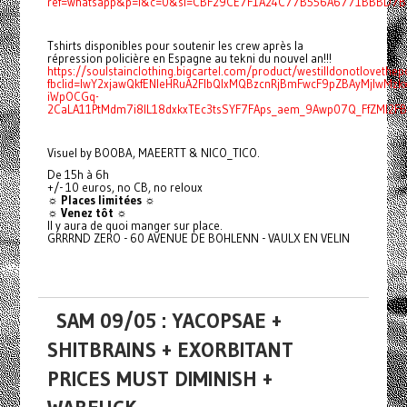
ref=whatsapp&p=i&c=0&si=CBF29CE7F1A24C77B556A6771BBBD7BF
Tshirts disponibles pour soutenir les crew après la
répression policière en Espagne au tekni du nouvel an!!!
https://soulstainclothing.bigcartel.com/product/westilldonotlovethep
fbclid=IwY2xjawQkfENleHRuA2FlbQIxMQBzcnRjBmFwcF9pZBAyMjIwMz
iWpOCGq-
2CaLA11PtMdm7i8IL18dxkxTEc3tsSYF7FAps_aem_9Awp07Q_FfZMI2F
Visuel by BOOBA, MAEERTT & NICO_TICO.
De 15h à 6h
+/- 10 euros, no CB, no reloux
☼ Places limitées ☼
☼ Venez tôt ☼
Il y aura de quoi manger sur place.
GRRRND ZERO - 60 AVENUE DE BOHLENN - VAULX EN VELIN
SAM 09/05 : YACOPSAE +
SHITBRAINS + EXORBITANT
PRICES MUST DIMINISH +