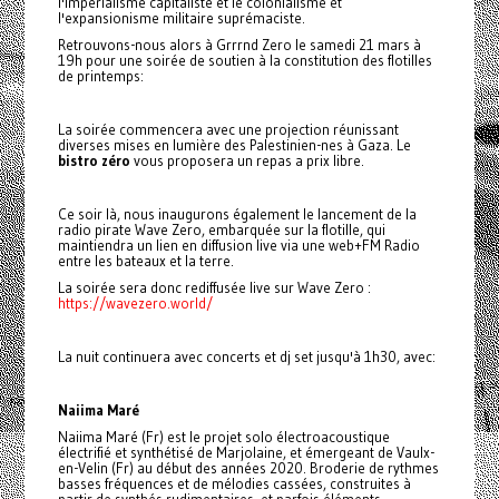
l'impérialisme capitaliste et le colonialisme et
l'expansionisme militaire suprémaciste.
Retrouvons-nous alors à Grrrnd Zero le samedi 21 mars à
19h pour une soirée de soutien à la constitution des flotilles
de printemps:
La soirée commencera avec une projection réunissant
diverses mises en lumière des Palestinien-nes à Gaza. Le
bistro zéro
vous proposera un repas a prix libre.
Ce soir là, nous inaugurons également le lancement de la
radio pirate Wave Zero, embarquée sur la flotille, qui
maintiendra un lien en diffusion live via une web+FM Radio
entre les bateaux et la terre.
La soirée sera donc rediffusée live sur Wave Zero :
https://wavezero.world/
La nuit continuera avec concerts et dj set jusqu'à 1h30, avec:
Naiima Maré
Naiima Maré (Fr) est le projet solo électroacoustique
électrifié et synthétisé de Marjolaine, et émergeant de Vaulx-
en-Velin (Fr) au début des années 2020. Broderie de rythmes
basses fréquences et de mélodies cassées, construites à
partir de synthés rudimentaires, et parfois éléments