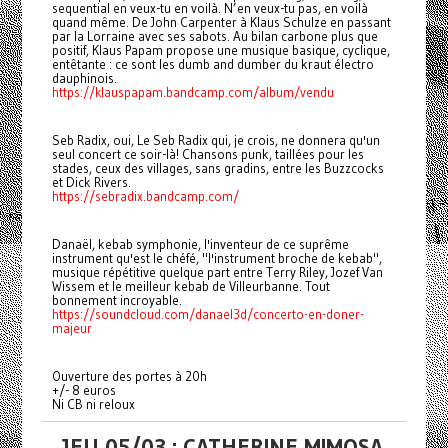
sequential en veux-tu en voilà. N’en veux-tu pas, en voilà
quand même. De John Carpenter à Klaus Schulze en passant
par la Lorraine avec ses sabots. Au bilan carbone plus que
positif, Klaus Papam propose une musique basique, cyclique,
entêtante : ce sont les dumb and dumber du kraut électro
dauphinois.
https://klauspapam.bandcamp.com/album/vendu
Seb Radix, oui, Le Seb Radix qui, je crois, ne donnera qu'un
seul concert ce soir-là! Chansons punk, taillées pour les
stades, ceux des villages, sans gradins, entre les Buzzcocks
et Dick Rivers.
https://sebradix.bandcamp.com/
Danaël, kebab symphonie, l'inventeur de ce suprême
instrument qu'est le chéfé, "l'instrument broche de kebab",
musique répétitive quelque part entre Terry Riley, Jozef Van
Wissem et le meilleur kebab de Villeurbanne. Tout
bonnement incroyable.
https://soundcloud.com/danael3d/concerto-en-doner-
majeur
Ouverture des portes à 20h
+/- 8 euros
Ni CB ni reloux
JEU 05/03 : CATHERINE MIMOSA