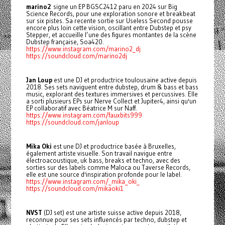
marino2
signe un EP BGSC2412 paru en 2024 sur Big
Science Records, pour une exploration sonore et breakbeat
sur six pistes. Sa recente sortie sur Useless Second pousse
encore plus loin cette vision, oscillant entre Dubstep et psy
Stepper, et accueille l’une des figures montantes de la scène
Dubstep française, Soa420.
https://www.instagram.com/marino2_dj
https://soundcloud.com/marino2dj
Jan Loup
est une DJ et productrice toulousaine active depuis
2018. Ses sets naviguent entre dubstep, drum & bass et bass
music, explorant des textures immersives et percussives. Elle
a sorti plusieurs EPs sur Nerve Collect et Jupiter4, ainsi qu'un
EP collaboratif avec Béatrice M sur Naff.
https://www.instagram.com/fauxbits999
https://soundcloud.com/janloup
Mika Oki
est une DJ et productrice basée à Bruxelles,
également artiste visuelle. Son travail navigue entre
électroacoustique, uk bass, breaks et techno, avec des
sorties sur des labels comme Maloca ou Taverse Records,
elle est une source d'inspiration profonde pour le label.
https://www.instagram.com/_mika_oki_
https://soundcloud.com/mikaoki1
NVST
(DJ set) est une artiste suisse active depuis 2018,
reconnue pour ses sets influencés par techno, dubstep et