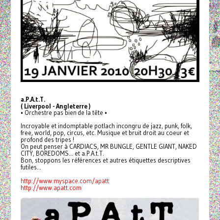
a.P.A.t.T.
( Liverpool - Angleterre )
• Orchestre pas bien de la tête •
Incroyable et indomptable potlach incongru de jazz, punk, folk,
free, world, pop, circus, etc. Musique et bruit droit au coeur et
profond des tripes !
On peut penser à CARDIACS, MR BUNGLE, GENTLE GIANT, NAKED
CITY, BOREDOMS... et a.P.A.t.T.
Bon, stoppons les références et autres étiquettes descriptives
futiles...
http://www.myspace.com/apatt
http://www.apatt.com