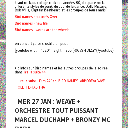
kraut rock, du college rock des années 80, du space rock,
différents styles de punk, du dub, de la dance, Dolly Mixture,
Bob Wills, Captain Beefheart, et les groupes de leurs amis.
Bird names - nature's Over
Bird names - new life
Bird names - words are the wheels
en concert ça se crustifie un peu :
{youtube width="320" height="265"}06v9-TDfZaY{/youtube}
+ d'infos sur Bird names et les autres groupes de la soirée
dans
lire la suite >>
Lire la suite : Dim 24 Jan: BIRD NAMES+ARBOREA+DAVE
OLLIFFE+TABITHA
MER 27 JAN : WEAVE +
ORCHESTRE TOUT PUISSANT
MARCEL DUCHAMP + BRONZY MC