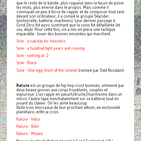
que le reste de la bande; plus rugueux dans la façon de poser
les mots, plus énervé dans le propos. Mais comme il
s'ennuyait un peu à force de rapper et de composer tout seul
devant son ordinateur, il a convié le groupe Skyrider
(violoncelle, batterie, machines). Leur dernier passage à
Grnd Zero fut aussi scotchant que la sono fut défaillante (et
oui, déjà). Pour cette fois, on a mis en place une tactique
imparable : louer des bonnes enceintes qui marchent.
Sole - a sad day for investors
Sole - a hundred light years and running
Sole - nothing pt. 2
Sole - Black
Sole - One egg short of the omelet
(remixé par Odd Nosdam)
Rature
est un groupe de hip hop crust lyonnais, emmené par
deux beaux gosses aux corps troublants, souples et
vigoureux. L'un rappe en yaourt/éructe/marmonne dans un
micro, l'autre tape nonchalamment sur sa batterie tout en
jouant du clavier. On les aime beaucoup.
Voilà trois morceaux de leur prochain album, en exclusivité
planétaire, enfin je crois.
Rature - Indus
Rature - Bibir
Rature - Minjee
Et aussi le clip de Robot, tourné à Grnd Gerland et à Rvi,