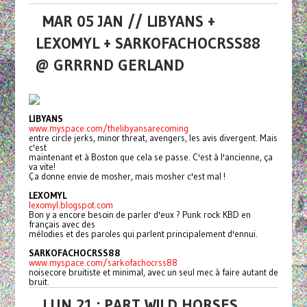
MAR 05 JAN // LIBYANS +
LEXOMYL + SARKOFACHOCRSS88
@ GRRRND GERLAND
LIBYANS
www.myspace.com/thelibyansarecoming
entre circle jerks, minor threat, avengers, les avis divergent. Mais
c'est
maintenant et à Boston que cela se passe. C'est à l'ancienne, ça
va vite!
Ça donne envie de mosher, mais mosher c'est mal !
LEXOMYL
lexomyl.blogspot.com
Bon y a encore besoin de parler d'eux ? Punk rock KBD en
français avec des
mélodies et des paroles qui parlent principalement d'ennui.
SARKOFACHOCRSS88
www.myspace.com/sarkofachocrss88
noisecore bruitiste et minimal, avec un seul mec à faire autant de
bruit.
LUN 21 : PART WILD HORSES