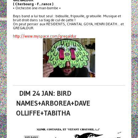
( Cherbourg - F...rance )
• Orchestre one-man-bombe •
Boys band a lui tout seul : bidouille, fripouille, gratouille. Musique et
bruit droit dans sa tiag de cul-de-jatte !
On peut penser aux RESIDENTS, CHANTAL GOYA, HENRI DEATH... et
GREGALDUR.
http://www.myspace.com/gregaldur
DIM 24 JAN: BIRD
NAMES+ARBOREA+DAVE
OLLIFFE+TABITHA