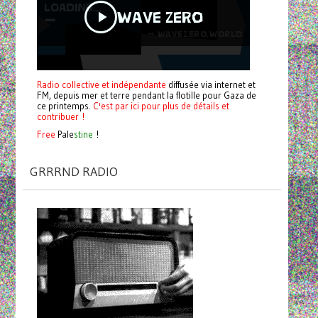
Radio collective et indépendante
diffusée via internet et
FM, depuis mer et terre pendant la flotille pour Gaza de
ce printemps.
C'est par ici pour plus de détails et
contribuer !
Free
Pale
stine
!
GRRRND RADIO