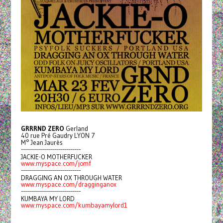
GRRRND ZERO
Gerland
40 rue Pré Gaudry LYON 7
M° Jean Jaurès
------------------------------
JACKIE-O MOTHERFUCKER
www.myspace.com/jomf
------------------------------
DRAGGING AN OX THROUGH WATER
www.myspace.com/dragginganox
------------------------------
KUMBAYA MY LORD
www.myspace.com/kumbayamylord1