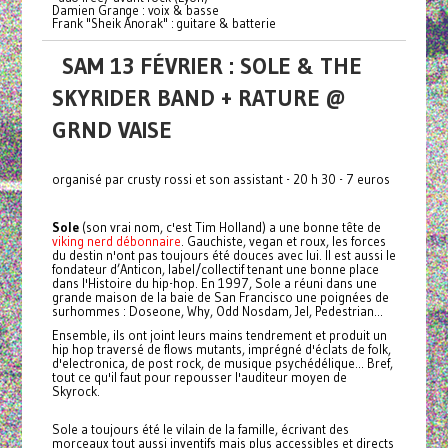
Damien Grange : voix & basse
Frank "Sheik Anorak" : guitare & batterie
SAM 13 FÉVRIER : SOLE & THE
SKYRIDER BAND + RATURE @
GRND VAISE
organisé par crusty rossi et son assistant - 20 h 30 - 7 euros
Sole
(son vrai nom, c'est Tim Holland) a une bonne tête de
viking nerd débonnaire
. Gauchiste, vegan et roux, les forces
du destin n'ont pas toujours été douces avec lui. Il est aussi le
fondateur d’Anticon, label/collectif tenant une bonne place
dans l'Histoire du hip-hop. En 1997, Sole a réuni dans une
grande maison de la baie de San Francisco une poignées de
surhommes : Doseone, Why, Odd Nosdam, Jel, Pedestrian...
Ensemble, ils ont joint leurs mains tendrement et produit un
hip hop traversé de flows mutants, imprégné d'éclats de folk,
d'electronica, de post rock, de musique psychédélique... Bref,
tout ce qu'il faut pour repousser l'auditeur moyen de
Skyrock.
Sole a toujours été le vilain de la famille, écrivant des
morceaux tout aussi inventifs mais plus accessibles et directs