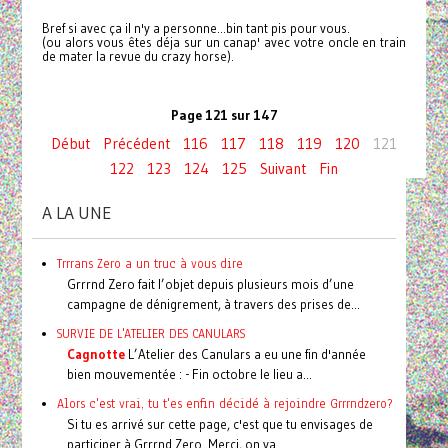
Bref si avec ça il n'y a personne...bin tant pis pour vous.
(ou alors vous êtes déja sur un canap' avec votre oncle en train
de mater la revue du crazy horse).
Page 121 sur 147
Début
Précédent
116
117
118
119
120
121
122
123
124
125
Suivant
Fin
A LA UNE
Trrrans Zero a un truc à vous dire
Grrrnd Zero fait l’objet depuis plusieurs mois d’une
campagne de dénigrement, à travers des prises de...
SURVIE DE L'ATELIER DES CANULARS
Cagnotte
L’Atelier des Canulars a eu une fin d'année
bien mouvementée : - Fin octobre le lieu a...
Alors c'est vrai, tu t'es enfin décidé à rejoindre Grrrndzero?
Si tu es arrivé sur cette page, c'est que tu envisages de
participer à Grrrnd Zero. Merci, on va...