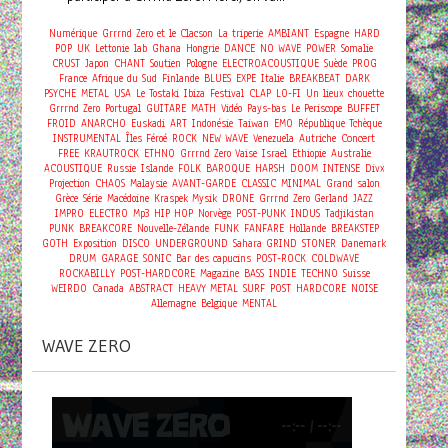
Numérique
Grrrnd Zero et le Clacson
La triperie
AMBIANT
Espagne
HARD
POP
UK
Lettonie
lab
Ghana
Hongrie
DANCE
NO WAVE
POWER
Somalie
CRUST
Japon
CHANT
Soutien
Pologne
ELECTROACOUSTIQUE
Suède
PROG
France
Afrique du Sud
Finlande
BLUES
EXPE
Italie
BREAKBEAT
DARK
PSYCHE
METAL
USA
Le Tostaki
Ibiza
Festival
CLAP
LO-FI
Un lieux chouette
Grrrnd Zero
Portugal
GUITARE
MATH
Vidéo
Pays-bas
Le Periscope
BUFFET
FROID
ANARCHO
Euskadi
ART
Indonésie
Taiwan
EMO
République Tchèque
Concert
INSTRUMENTAL
Îles Féroé
ROCK
NEW WAVE
Venezuela
Autriche
FREE
KRAUTROCK
ETHNO
Grrrnd Zero Vaise
Israel
Ethiopie
Australie
ACOUSTIQUE
Russie
Islande
FOLK
BAROQUE
HARSH
DOOM
INTENSE
Divx
Projection
CHAOS
Malaysie
AVANT-GARDE
CLASSIC
MINIMAL
Grand salon
Grèce
Série
Macédoine
Kraspek Mysik
DRONE
Grrrnd Zero Gerland
JAZZ
IMPRO
ELECTRO
Mp3
HIP HOP
Norvège
POST-PUNK
INDUS
Tadjikistan
PUNK
BREAKCORE
Nouvelle-Zélande
FUNK
FANFARE
Hollande
BREAKSTEP
GOTH
Exposition
DISCO
UNDERGROUND
Sahara
GRIND
STONER
Danemark
DRUM
GARAGE
SONIC
Bar des capucins
POST-ROCK
COLDWAVE
ROCKABILLY
POST-HARDCORE
Magazine
BASS
INDIE
TECHNO
Suisse
WEIRDO
Canada
ABSTRACT
HEAVY METAL
SURF
POST
HARDCORE
NOISE
Allemagne
Belgique
MENTAL
WAVE ZERO