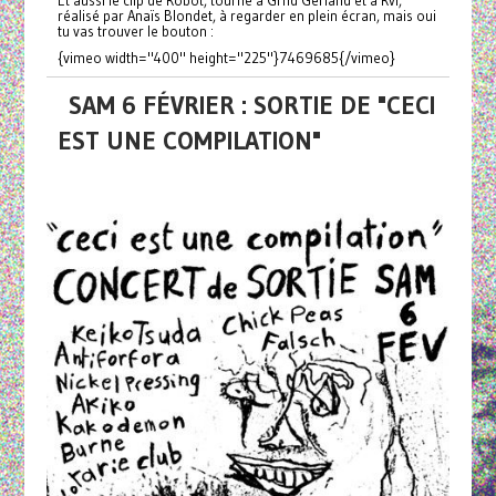
réalisé par Anaïs Blondet, à regarder en plein écran, mais oui
tu vas trouver le bouton :
{vimeo width="400" height="225"}7469685{/vimeo}
SAM 6 FÉVRIER : SORTIE DE "CECI
EST UNE COMPILATION"