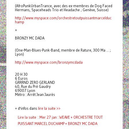
(AfroPunkUrbanTrance, avec des ex-membres de Dog Faced
Hermans, Spaceheads Trio et Headache ; Genève, Suisse)
http://www.myspace.com/
orchestretoutpuissantmarcelduc
hamp
+
BRONZY MC DADA
(One-Man-Blues-Punk-Band, membre de Rature, 300 Ma ... ;
Lyon)
http://www.myspace.com/
bronzymcdada
20 H 30
6 Euros
GRRRND ZERO GERLAND
40, Rue du Pré Gaudry
69007 Lyon
Métro : Arrêt Jean Jaurès
+ d'infos dans
lire la suite >>
Lire la suite : Mer 27 jan : WEAVE + ORCHESTRE TOUT
PUISSANT MARCEL DUCHAMP + BRONZY MC DADA