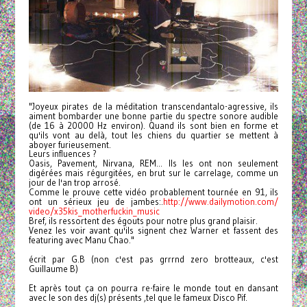
"Joyeux pirates de la méditation transcendantalo-agressive, ils
aiment bombarder une bonne partie du spectre sonore audible
(de 16 à 20000 Hz environ). Quand ils sont bien en forme et
qu'ils vont au delà, tout les chiens du quartier se mettent à
aboyer furieusement.
Leurs influences ?
Oasis, Pavement, Nirvana, REM... Ils les ont non seulement
digérées mais régurgitées, en brut sur le carrelage, comme un
jour de l'an trop arrosé.
Comme le prouve cette vidéo probablement tournée en 91, ils
ont un sérieux jeu de jambes:.
http://www.dailymotion.com/
video/x35kis_motherfuckin_
music
Bref, ils ressortent des égouts pour notre plus grand plaisir.
Venez les voir avant qu'ils signent chez Warner et fassent des
featuring avec Manu Chao."
écrit par G.B (non c'est pas grrrnd zero brotteaux, c'est
Guillaume B)
Et après tout ça on pourra re-faire le monde tout en dansant
avec le son des dj(s) présents ,tel que le fameux Disco Pif.