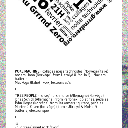
POKE
MACHINE
- collages noise technoïdes (Norvège/Italie)
Anders Hana (Norvège - from Ultralyd & MoHa !) : claviers,
batterie
Mat Pogo (Italie) : voix, lecteurs cd’s
+
TREE
PEOPLE
- noise/ harsh noise (Allemagne/Norvège)
Ignaz Schick (Allemagne - from Perlonex) : platines, pédales
John Hegre (Norvège - from Jazkamer) : guitare, pédales
Morten J. Olsen (Norvège) (from - Ultralyd & MoHa !) :
batterie, électronique
+
-1
- duo free/ avant rock (Lyon)