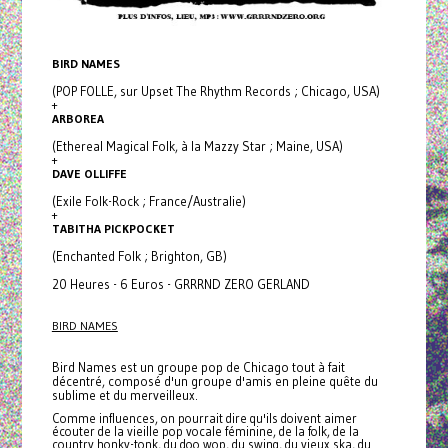
BIRD NAMES
(POP FOLLE, sur Upset The Rhythm Records ; Chicago, USA)
+
ARBOREA
(Ethereal Magical Folk, à la Mazzy Star ; Maine, USA)
+
DAVE OLLIFFE
(Exile Folk-Rock ; France/Australie)
+
TABITHA PICKPOCKET
(Enchanted Folk ; Brighton, GB)
20 Heures - 6 Euros - GRRRND ZERO GERLAND
BIRD NAMES
Bird Names est un groupe pop de Chicago tout à fait
décentré, composé d'un groupe d'amis en pleine quête du
sublime et du merveilleux.
Comme influences, on pourrait dire qu'ils doivent aimer
écouter de la vieille pop vocale féminine, de la folk, de la
country honky-tonk, du doo wop, du swing, du vieux ska, du