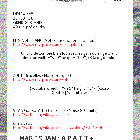
DIM 14 FEV
20H30 - 5€
GRND GERLAND
40 rue pré gaudry
LE SINGE BLANC (Metz - Bass Batterie FouFou)
http://www.myspace.com/lesingeblanc
Un clip de zombie bien fou avec les gars du singe blanc :
{dmotion width="420" height="339"}x83aiq{/dmotion}
ZOFT (Bruxelles - Noise & Lights)
http://www.myspace.com/zoft
{youtubejw width="425" height="344"}1o26-
OlKd4k{/youtubejw}
VITAS GUERULAITIS (Bruxelles - Noise & Chants)
http://virb.com/vitasguerulaitis
une vidéo :
http://virb.com/vitasguerulaitis/videos/6724538
MAR 19 JAN : A.P.A.T.T +