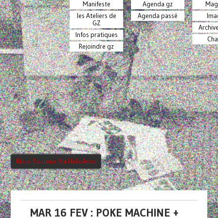
Manifeste
Agenda gz
Mag
les Ateliers de
Agenda passé
Ima
GZ
Archiv
Infos pratiques
Cha
Rejoindre gz
Nous Soutenir Via HelloAsso
MAR 16 FEV : POKE MACHINE +