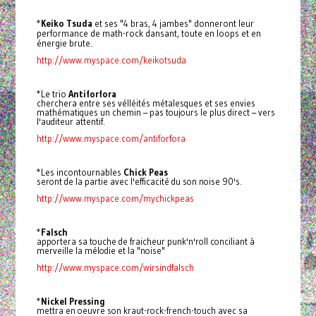
*
Keiko Tsuda
et ses "4 bras, 4 jambes" donneront leur
performance de math-rock dansant, toute en loops et en
énergie brute.
http://www.myspace.com/keikotsuda
*Le trio
Antiforfora
cherchera entre ses vélléités métalesques et ses envies
mathématiques un chemin – pas toujours le plus direct – vers
l'auditeur attentif.
http://www.myspace.com/antiforfora
*Les incontournables
Chick Peas
seront de la partie avec l'efficacité du son noise 90's.
http://www.myspace.com/mychickpeas
*
Falsch
apportera sa touche de fraicheur punk'n'roll conciliant à
merveille la mélodie et la "noise"
http://www.myspace.com/wirsindfalsch
*
Nickel Pressing
mettra en oeuvre son kraut-rock-french-touch avec sa