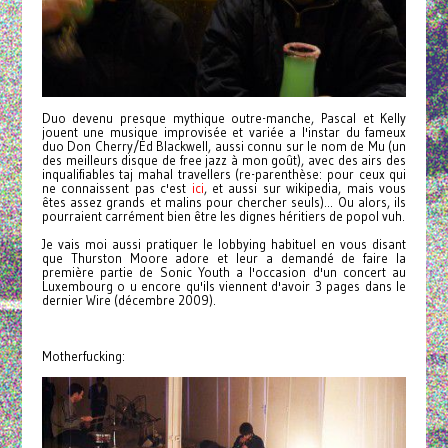
Duo devenu presque mythique outre-manche, Pascal et Kelly
jouent une musique improvisée et variée a l'instar du fameux
duo Don Cherry/Ed Blackwell, aussi connu sur le nom de Mu (un
des meilleurs disque de free jazz à mon goût), avec des airs des
inqualifiables taj mahal travellers (re-parenthèse: pour ceux qui
ne connaissent pas c'est
ici
, et aussi sur wikipedia, mais vous
êtes assez grands et malins pour chercher seuls)...
Ou alors, ils
pourraient carrément bien être les dignes héritiers de popol vuh.
Je vais moi aussi pratiquer le lobbying habituel en vous disant
que Thurston Moore adore et leur a demandé de faire la
première partie de Sonic Youth a l'occasion d'un concert au
Luxembourg o u encore qu'ils viennent d'avoir 3 pages dans le
dernier Wire (décembre 2009).
Motherfucking: