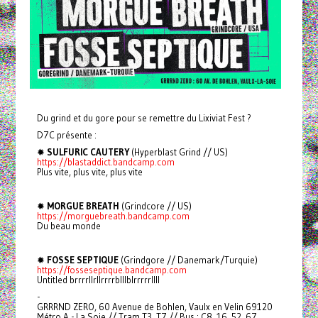
Du grind et du gore pour se remettre du Lixiviat Fest ?
D7C présente :
✹
SULFURIC CAUTERY
(Hyperblast Grind // US)
https://blastaddict.bandcamp.com
Plus vite, plus vite, plus vite
✹
MORGUE BREATH
(Grindcore // US)
https://morguebreath.bandcamp.com
Du beau monde
✹
FOSSE SEPTIQUE
(Grindgore // Danemark/Turquie)
https://fosseseptique.bandcamp.com
Untitled brrrrllrllrrrrblllblrrrrrllll
-
GRRRND ZERO, 60 Avenue de Bohlen, Vaulx en Velin 69120
Métro A - La Soie // Tram T3, T7 // Bus : C8, 16, 52, 67