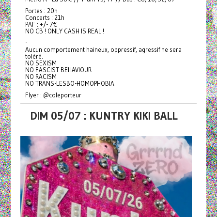
Portes : 20h
Concerts : 21h
PAF : +/- 7€
NO CB ! ONLY CASH IS REAL !
-
Aucun comportement haineux, oppressif, agressif ne sera
toléré.
NO SEXISM
NO FASCIST BEHAVIOUR
NO RACISM
NO TRANS-LESBO-HOMOPHOBIA
Flyer : @coleporteur
DIM 05/07 : KUNTRY KIKI BALL