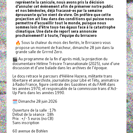
représente la canicule, nous avons pris la décision
d'annuler cet évènement afin de préserver notre public
et nos bénévoles, déjà fracassé-es par la semaine
éprouvante qu'on vient de vivre. On préfère que cette
projection ait lieu dans des conditions qui puisse nous
permettre d'accueillir tout le monde, puisque nous
sommes loin d'être tous-tes égaux face à la catastrophe
climatique. Une date de report sera annoncée
prochainement! à toute, l'équipe du brrrazero
Sous la chaleur du mois des fiertés, le Brrrazero vous
propose un moment de fraicheur, dimanche 28 juin dans la
grande salle de Grrrnd Zero.
Au programme de la fin d’après midi, la projection du
documentaire Hélène Trésore Transnationale (2025), suivi d’une
discussion et d’une balade dans les archives de l’époque.
Le docu retrace le parcours d'Hélène Hazera, militante trans
libertaire et anarchiste, journaliste pour Libé et Têtu, animatrice
à Radio France, figure centrale des Gazolines et du FAHR dans
les années 1970, et responsable de la commission trans d’Act-
Up Paris dans les années 1990.
Dimanche 28 juin 2026
Ouverture de la salle : 17h
Début de la séance : 18h
Prix : +/- 5 euros (no CB)
Sans inscription
60 avenue de Bohlen