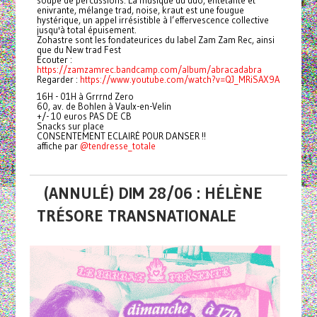
soupe de percussions. La musique du duo, entêtante et
enivrante, mélange trad, noise, kraut est une fougue
hystérique, un appel irrésistible à l’effervescence collective
jusqu'à total épuisement.
Zohastre sont les fondateurices du label Zam Zam Rec, ainsi
que du New trad Fest
Ecouter :
https://zamzamrec.bandcamp.com/album/abracadabra
Regarder :
https://www.youtube.com/watch?v=QJ_MRiSAX9A
16H - 01H à Grrrnd Zero
60, av. de Bohlen à Vaulx-en-Velin
+/- 10 euros PAS DE CB
Snacks sur place
CONSENTEMENT ECLAIRÉ POUR DANSER !!
affiche par
@tendresse_totale
(ANNULÉ) DIM 28/06 : HÉLÈNE
TRÉSORE TRANSNATIONALE