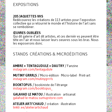
EXPOSITIONS
205 JAQUETTES VHS
Redécouvrez les créations de 113 artistes pour l’expostion
collective qui a retourné le monde et l’histoire de l’art sans
se rembobiner.
ŒUVRES OUBLIÉES
Qui dit galerie d’art dit artistes, et ces dernièr·es peuvent être
tête en l’air et nous laisser leurs oeuvres sous les bras. Nous
les exposerons donc.
STANDS CRÉATIONS & MICROÉDITIONS
AMBRE « TENTAGUDULE » DAUTRY
/ Fanzine
instagram.com/tentagudule
MUTINY GRRRLS
/ Micro-édition · Micro-label · Print-art
instagram.com/mutinygrrrls
BOOKTOPUS
/ bookiniste de l’étrange
instagram.com/booktopus_
GALAHAD LE MATOU
/ illustration · artisanat
galahad-le-matou.sumupstore.com
ATELIER ARTI’CHAUD
/ création · illustration
linktr.ee/atelierartichaud