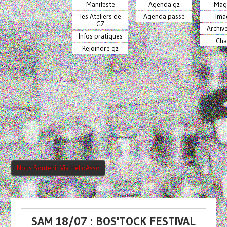
Manifeste
Agenda gz
Mag
les Ateliers de
Agenda passé
Ima
GZ
Archiv
Infos pratiques
Cha
Rejoindre gz
Nous Soutenir Via HelloAsso
SAM 18/07 : BOS'TOCK FESTIVAL