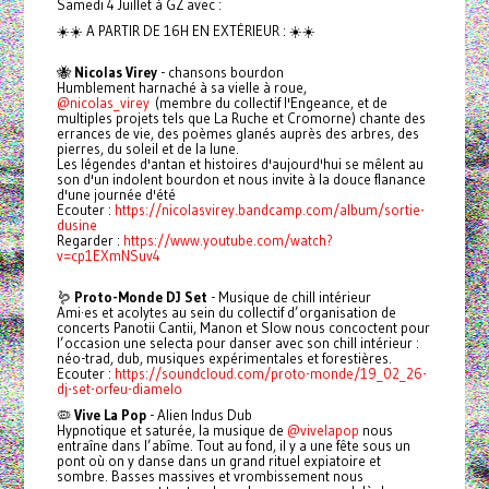
Samedi 4 Juillet à GZ avec :
☀️☀️ A PARTIR DE 16H EN EXTÉRIEUR : ☀️☀️
🐝
Nicolas Virey
- chansons bourdon
Humblement harnaché à sa vielle à roue,
@nicolas_virey
(membre du collectif l'Engeance, et de
multiples projets tels que La Ruche et Cromorne) chante des
errances de vie, des poèmes glanés auprès des arbres, des
pierres, du soleil et de la lune.
Les légendes d'antan et histoires d'aujourd'hui se mêlent au
son d'un indolent bourdon et nous invite à la douce flanance
d'une journée d'été
Ecouter :
https://nicolasvirey.bandcamp.com/album/sortie-
dusine
Regarder :
https://www.youtube.com/watch?
v=cp1EXmNSuv4
🪱
Proto-Monde DJ Set
- Musique de chill intérieur
Ami·es et acolytes au sein du collectif d’organisation de
concerts Panotii Cantii, Manon et Slow nous concoctent pour
l’occasion une selecta pour danser avec son chill intérieur :
néo-trad, dub, musiques expérimentales et forestières.
Ecouter :
https://soundcloud.com/proto-monde/19_02_26-
dj-set-orfeu-diamelo
🦠
Vive La Pop
- Alien Indus Dub
Hypnotique et saturée, la musique de
@vivelapop
nous
entraîne dans l’abîme. Tout au fond, il y a une fête sous un
pont où on y danse dans un grand rituel expiatoire et
sombre. Basses massives et vrombissement nous