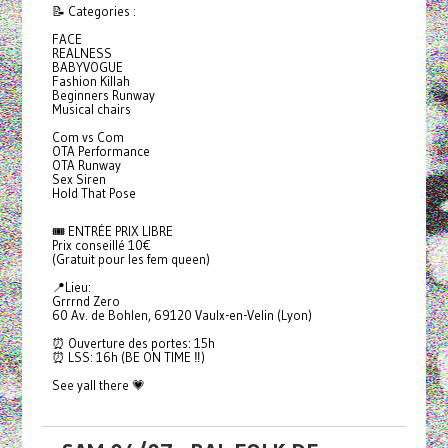
📝 Categories :
FACE
REALNESS
BABYVOGUE
Fashion Killah
Beginners Runway
Musical chairs
Com vs Com
OTA Performance
OTA Runway
Sex Siren
Hold That Pose
🎟️ ENTRÉE PRIX LIBRE
Prix conseillé 10€
(Gratuit pour les fem queen)
📍Lieu:
Grrrnd Zero
60 Av. de Bohlen, 69120 Vaulx-en-Velin (Lyon)
⏰ Ouverture des portes: 15h
⏰ LSS: 16h (BE ON TIME ‼️)
See yall there 💗