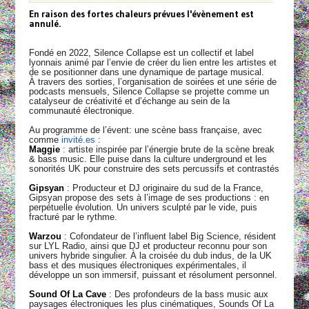
En raison des fortes chaleurs prévues l'évènement est
annulé.
Fondé en 2022, Silence Collapse est un collectif et label
lyonnais animé par l’envie de créer du lien entre les artistes et
de se positionner dans une dynamique de partage musical.
À travers des sorties, l’organisation de soirées et une série de
podcasts mensuels, Silence Collapse se projette comme un
catalyseur de créativité et d’échange au sein de la
communauté électronique.
Au programme de l’évent: une scène bass française, avec
comme
invité.es
:
Maggie
: artiste inspirée par l’énergie brute de la scène break
& bass music. Elle puise dans la culture underground et les
sonorités UK pour construire des sets percussifs et contrastés
Gipsyan
: Producteur et DJ originaire du sud de la France,
Gipsyan propose des sets à l’image de ses productions : en
perpétuelle évolution. Un univers sculpté par le vide, puis
fracturé par le rythme.
Warzou
: Cofondateur de l’influent label Big Science, résident
sur LYL Radio, ainsi que DJ et producteur reconnu pour son
univers hybride singulier. À la croisée du dub indus, de la UK
bass et des musiques électroniques expérimentales, il
développe un son immersif, puissant et résolument personnel.
Sound Of La Cave
: Des profondeurs de la bass music aux
paysages électroniques les plus cinématiques, Sounds Of La