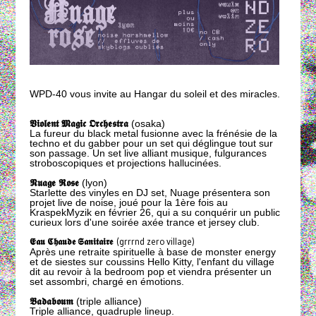
WPD-40 vous invite au Hangar du soleil et des miracles.
𝖁𝖎𝖔𝖑𝖊𝖓𝖙 𝕸𝖆𝖌𝖎𝖈 𝕺𝖗𝖈𝖍𝖊𝖘𝖙𝖗𝖆
(osaka)
La fureur du black metal fusionne avec la frénésie de la
techno et du gabber pour un set qui déglingue tout sur
son passage. Un set live alliant musique, fulgurances
stroboscopiques et projections hallucinées.
𝕹𝖚𝖆𝖌𝖊 𝕽𝖔𝖘𝖊
(lyon)
Starlette des vinyles en DJ set, Nuage présentera son
projet live de noise, joué pour la 1ère fois au
KraspekMyzik en février 26, qui a su conquérir un public
curieux lors d'une soirée axée trance et jersey club.
𝕰𝖆𝖚 𝕮𝖍𝖆𝖚𝖉𝖊 𝕾𝖆𝖓𝖎𝖙𝖆𝖎𝖗𝖊
(grrrnd zero village)
Après une retraite spirituelle à base de monster energy
et de siestes sur coussins Hello Kitty, l'enfant du village
dit au revoir à la bedroom pop et viendra présenter un
set assombri, chargé en émotions.
𝕭𝖆𝖉𝖆𝖇𝖔𝖚𝖒
(triple alliance)
Triple alliance, quadruple lineup.