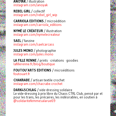
ANOYAK
/ illustration
instagram.com/anoyak
REBEL GIRL
/ collectif
instagram.com/rebel_girl_wip
CARRIOLA EDITIONS
/ microédition
instagram.com/carriola_editions
NYMÉ LE CRÉATEUR
/ illustration
instagram.com/nymelecreateur
SAEL
/ fanzine
instagram.com/saelcarcass
JULES MONO
/ photographie
instagram.com/jules.mono
LA FILLE RENNE
/ prints · créations · goodies
lafillerenne.fr/blog/boutique
FOUTOU’ARTS EDITIONS
/ microéditions
foutouart.fr
CHAKRABE
/
artisan textile crochet
instagram.com/chacrabe.crochet
DARK4SCHLAG
/ vide-dressing solidaire
Le vide-dressing à prix libre du Chaos CTRL Club, pensé par et
pour les trans, les précaires, les indésirables, en soutien à
@solidaritefemmesalarue69