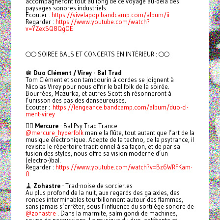
accompagneront tout au long de ce voyage au-delà des
paysages sonores industriels.
Ecouter :
https://vivelapop.bandcamp.com/album/ii
Regarder :
https://www.youtube.com/watch?
v=YZexSQ8QgOE
🌕🌕 SOIREE BALS ET CONCERTS EN INTÉRIEUR : 🌕🌕
🪩
Duo Clément / Virey - Bal Trad
Tom Clément et son tambourin à cordes se joignent à
Nicolas Virey pour nous offrir le bal folk de la soirée.
Bourrées, Mazurka, et autres Scottish résonneront à
l’unisson des pas des danseureuses.
Ecouter :
https://lengeance.bandcamp.com/album/duo-cl-
ment-virey
🧚‍♂️
Mercure
- Bal Psy Trad Trance
@mercure_hyperfolk
manie la flûte, tout autant que l’art de la
musique électronique. Adepte de la techno, de la psytrance, il
revisite le répertoire traditionnel à sa façon, et de par sa
fusion des styles, nous offre sa vision moderne d’un
(electro-)bal.
Regarder :
https://www.youtube.com/watch?v=Bz6WRFKam-
0
🧹
Zohastre
- Trad-noise de sorcier.es
Au plus profond de la nuit, aux regards des galaxies, des
rondes interminables tourbillonnent autour des flammes,
sans jamais s’arrêter, sous l’influence du sortilège sonore de
@zohastre
. Dans la marmite, salmigondi de machines,