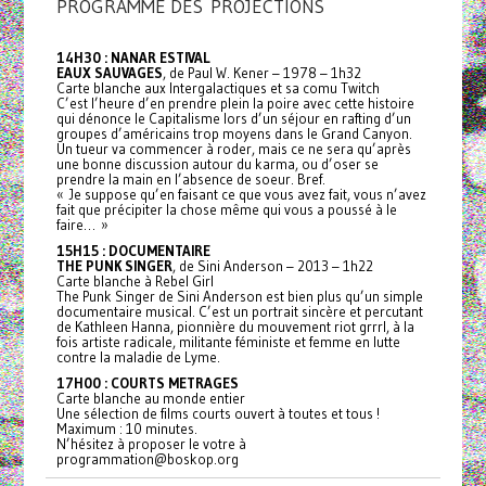
PROGRAMME DES PROJECTIONS
14H30 : NANAR ESTIVAL
EAUX SAUVAGES
, de Paul W. Kener – 1978 – 1h32
Carte blanche aux Intergalactiques et sa comu Twitch
C’est l’heure d’en prendre plein la poire avec cette histoire
qui dénonce le Capitalisme lors d’un séjour en rafting d’un
groupes d’américains trop moyens dans le Grand Canyon.
Un tueur va commencer à roder, mais ce ne sera qu’après
une bonne discussion autour du karma, ou d’oser se
prendre la main en l’absence de soeur. Bref.
« Je suppose qu’en faisant ce que vous avez fait, vous n’avez
fait que précipiter la chose même qui vous a poussé à le
faire… »
15H15 : DOCUMENTAIRE
THE PUNK SINGER
, de Sini Anderson – 2013 – 1h22
Carte blanche à Rebel Girl
The Punk Singer de Sini Anderson est bien plus qu’un simple
documentaire musical. C’est un portrait sincère et percutant
de Kathleen Hanna, pionnière du mouvement riot grrrl, à la
fois artiste radicale, militante féministe et femme en lutte
contre la maladie de Lyme.
17H00 : COURTS METRAGES
Carte blanche au monde entier
Une sélection de films courts ouvert à toutes et tous !
Maximum : 10 minutes.
N’hésitez à proposer le votre à
programmation@boskop.org