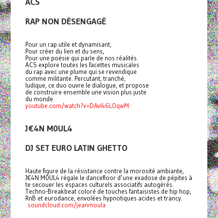
ACS
RAP NON DÉSENGAGÉ
Pour un rap utile et dynamisant,
Pour créer du lien et du sens,
Pour une poésie qui parle de nos réalités.
ACS explore toutes les facettes musicales
du rap avec une plume qui se revendique
comme militante. Percutant, tranché,
ludique, ce duo ouvre le dialogue, et propose
de construire ensemble une vision plus juste
du monde.
youtube.com/watch?v=DAvI46LOqwM
J€4N M0UL4
DJ SET EURO LATIN GHETTO
Haute figure de la résistance contre la morosité ambiante,
J€4N M0UL4 régale le dancefloor d’une exadose de pépites à
te secouer les espaces culturels associatifs autogérés.
Techno-Breakbeat coloré de touches fantaisistes de hip hop,
RnB et eurodance, envolées hypnotiques acides et trancy.
soundcloud.com/jeanmoula