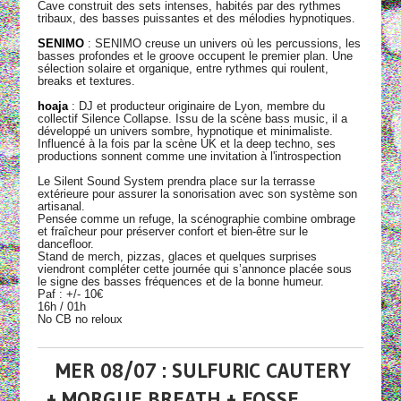
Cave construit des sets intenses, habités par des rythmes
tribaux, des basses puissantes et des mélodies hypnotiques.
SENIMO
: SENIMO creuse un univers où les percussions, les
basses profondes et le groove occupent le premier plan. Une
sélection solaire et organique, entre rythmes qui roulent,
breaks et textures.
hoaja
: DJ et producteur originaire de Lyon, membre du
collectif Silence Collapse. Issu de la scène bass music, il a
développé un univers sombre, hypnotique et minimaliste.
Influencé à la fois par la scène UK et la deep techno, ses
productions sonnent comme une invitation à l'introspection
Le Silent Sound System prendra place sur la terrasse
extérieure pour assurer la sonorisation avec son système son
artisanal.
Pensée comme un refuge, la scénographie combine ombrage
et fraîcheur pour préserver confort et bien-être sur le
dancefloor.
Stand de merch, pizzas, glaces et quelques surprises
viendront compléter cette journée qui s’annonce placée sous
le signe des basses fréquences et de la bonne humeur.
Paf : +/- 10€
16h / 01h
No CB no reloux
MER 08/07 : SULFURIC CAUTERY
+ MORGUE BREATH + FOSSE