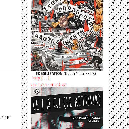
FOSSILIZATION
(Death Metal // BR)
http [ ... ]
VEN 11/09 : LE Z À GZ
lk-hip-