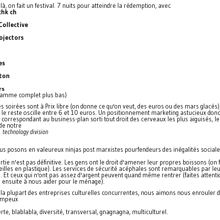
ilà, on fait un festival. 7 nuits pour atteindre la rédemption, avec
chk ch
Collective
rojectors
es
lton
rs
gramme complet plus bas)
s soirées sont à Prix libre (on donne ce qu'on veut, des euros ou des mars glacés)
, le reste oscille entre 6 et 10 euros. Un positionnement marketing astucieux donc
, correspondant au business-plan sorti tout droit des cerveaux les plus aiguisés, le
de notre
 technology division
s posons en valeureux ninjas post marxistes pourfendeurs des inégalités sociale
rtie n'est pas définitive. Les gens ont le droit d'amener leur propres boissons (on 
eilles en plastique). Les services de sécurité acéphales sont remarquables par le
 Et ceux qui n'ont pas assez d'argent peuvent quand même rentrer (faites attenti
e ensuite à nous aider pour le ménage).
a plupart des entreprises culturelles concurrentes, nous aimons nous enrouler 
ompeux
te, blablabla, diversité, transversal, gnagnagna, multiculturel.