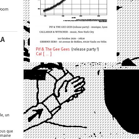
 Doom
LA
Pif
& The Gee Gees
(release party !)
C
a
l [ ... ]
le, un
vous que
domaine