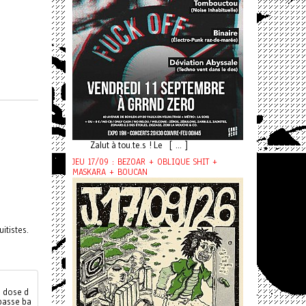
Zalut à tou.te.s ! Le [ ... ]
JEU 17/09 : BEZOAR + OBLIQUE SHIT +
MASKARA + BOUCAN
itistes.
e dose d
basse ba