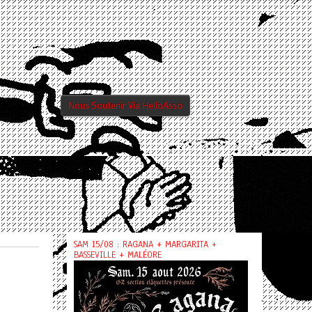
Nous Soutenir Via HelloAsso
SAM 15/08 : RAGANA + MARGARITA +
BASSEVILLE + MALÉORE