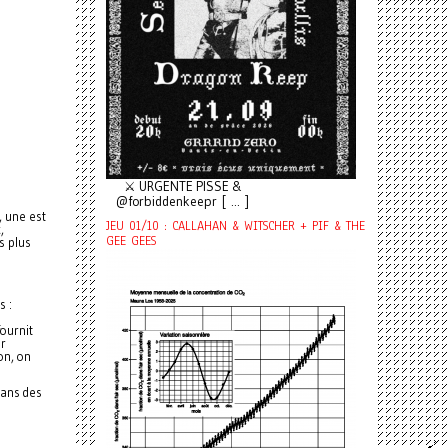
⚔️ URGENTE PISSE &
@forbiddenkeepr [ ... ]
, une est
JEU 01/10 : CALLAHAN & WITSCHER + PIF & THE
,
GEE GEES
s plus
s :
fournit
ur
on, on
dans des