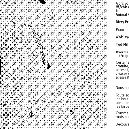
Alors vo
!!!/chk 
k,
Animal 
,
Dirty P
,
Pram
,
Wolf ey
,
Ted Mi
,
Overma
... (Pro
Certaine
gratuite
agressif
vivaces 
science &
.
Nous nou
Toute so
les bout
absence.
les forc
Comme l
mots p
:
Découver