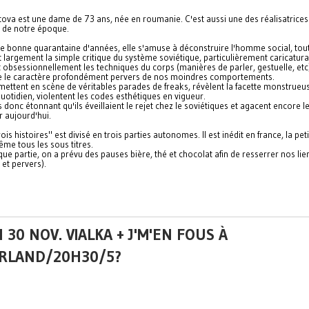
tova est une dame de 73 ans, née en roumanie. C'est aussi une des réalisatrices 
s de notre époque.
e bonne quarantaine d'années, elle s'amuse à déconstruire l'homme social, tou
 largement la simple critique du système soviétique, particulièrement caricatura
obsessionnellement les techniques du corps (manières de parler, gestuelle, etc), 
e le caractère profondément pervers de nos moindres comportements.
 mettent en scène de véritables parades de freaks, révèlent la facette monstrueu
uotidien, violentent les codes esthétiques en vigueur.
as donc étonnant qu'ils éveillaient le rejet chez le soviétiques et agacent encore l
r aujourd'hui.
rois histoires" est divisé en trois parties autonomes. Il est inédit en france, la peti
même tous les sous titres.
ue partie, on a prévu des pauses bière, thé et chocolat afin de resserrer nos lie
et pervers).
 30 NOV. VIALKA + J'M'EN FOUS À
RLAND/20H30/5?