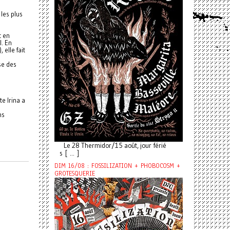
les plus
t en
l. En
elle fait
se des
e
te Irina a
ns
Le 28 Thermidor/15 août, jour férié
s [ ... ]
DIM 16/08 : FOSSILIZATION + PHOBOCOSM +
GROTESQUERIE