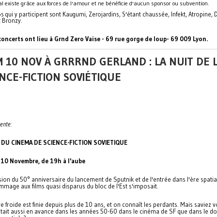
val existe grâce aux forces de l'amour et ne bénéficie d'aucun sponsor ou subvention.
s qui y participent sont Kaugumi, Zerojardins, S'étant chaussée, Infekt, Atropine,
t Bronzy.
concerts ont lieu à Grnd Zero Vaise - 69 rue gorge de loup- 69 009 Lyon.
 10 NOV À GRRRND GERLAND : LA NUIT DE 
NCE-FICTION SOVIÉTIQUE
ente:
T DU CINEMA DE SCIENCE-FICTION SOVIETIQUE
10 Novembre, de 19h à l'aube
sion du 50° anniversaire du lancement de Sputnik et de l'entrée dans l'ère spatia
mmage aux films quasi disparus du bloc de l'Est s'imposait.
e froide est finie depuis plus de 10 ans, et on connaît les perdants. Mais saviez 
était aussi en avance dans les années 50-60 dans le cinéma de SF que dans le 