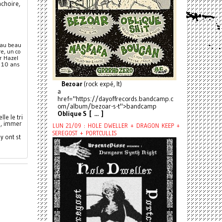
choire, 
au beau 
re, un co
r Hazel
 10 ans 
Bezoar
(rock expé, It)
a
href="https://dayoffrecords.bandcamp.c
om/album/bezoar-s-t">bandcamp
Oblique S [ ... ]
le le tri
s, immer
LUN 21/09 : HOLE DWELLER + DRAGON KEEP +
SEREGOST + PORTCULLIS
y ont st