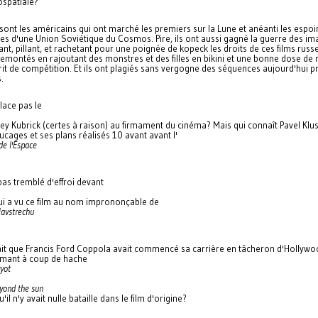
ospatiale?
sont les américains qui ont marché les premiers sur la Lune et anéanti les espoi
tes d'une Union Soviétique du Cosmos. Pire, ils ont aussi gagné la guerre des im
nt, pillant, et rachetant pour une poignée de kopeck les droits de ces films russe
remontés en rajoutant des monstres et des filles en bikini et une bonne dose de
rit de compétition. Et ils ont plagiés sans vergogne des séquences aujourd'hui 
.
lace pas le
ey Kubrick (certes à raison) au firmament du cinéma? Mais qui connaît Pavel Klu
rucages et ses plans réalisés 10 avant avant l'
de l'Espace
pas tremblé d'effroi devant
ui a vu ce film au nom imprononçable de
avstrechu
ait que Francis Ford Coppola avait commencé sa carrière en tâcheron d'Hollywo
rmant à coup de hache
yot
yond the sun
u'il n'y avait nulle bataille dans le film d'origine?