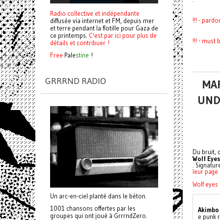
Radio collective et indépendante
!!! - par
diffusée via internet et FM, depuis mer
et terre pendant la flotille pour Gaza de
ce printemps.
C'est par ici pour plus de
!!! - mus
détails et contribuer !
Free
Pale
stine
!
GRRRND RADIO
MAR
UND
Du bruit, 
Wolf Eyes
. Signatur
leur page
Wolf eyes 
Un arc-en-ciel planté dans le béton.
1001 chansons offertes par les
Akimbo
groupes qui ont joué à GrrrndZero.
e punk 