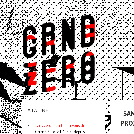
A LA UNE
SA
PRO
Trrrans Zero a un truc à vous dire
Grrrnd Zero fait l’objet depuis