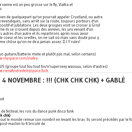
 vanne est un peu grosse sur le fly, Vialka et
us
bien de quelquepart qu'on pourrait appeler Crustland, ou autre.
revendiqués, sans arrêt sur la route, toujours porteurs d'un
sitif et jubilatoire. Les deux groupes vont se croiser à Grnd
e ils se croisent depuis des années, les uns venant d'un
es autres d'un autre et ils repartirons après nous avoir
le coeur et les oreilles, on ne sait où mais sans doute pour y
me chôse qu'on ne dira jamais assez: D.I.Y rules!
o guitare/batterie mixte et plutôt pas mal, selon certains)
ww.myspace.com/vialka
US (groupe tout fou tout fou'n'supersexy waouuu, selon d'autres)
w.rienafoutredemyspace.fuck
 4 NOVEMBRE : !!! (CHK CHK CHK) + GABLÉ
uit
 de festival, les rois du dance punk disco funk
hk chk)
 tout le monde remue son nombril en levant les bras. Ils seront précédés par le fo
-post-machin
-lo-fi bricolé de