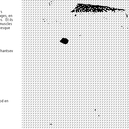
rs
ages, en
s. Et ils
 muscles
presque
shantsev
od en