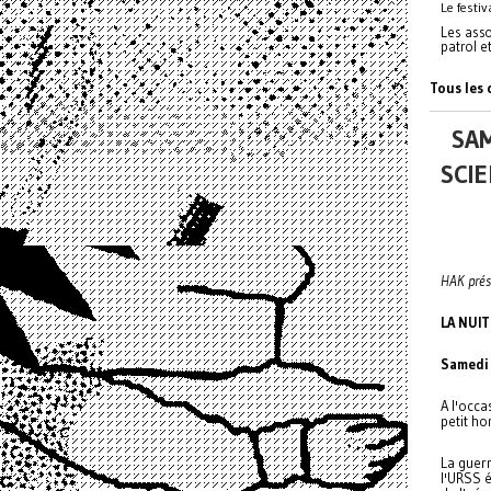
Le festi
Les asso
patrol e
Tous les 
SAM
SCIE
HAK prés
LA NUI
Samedi 
A l'occa
petit ho
La guerr
l'URSS 