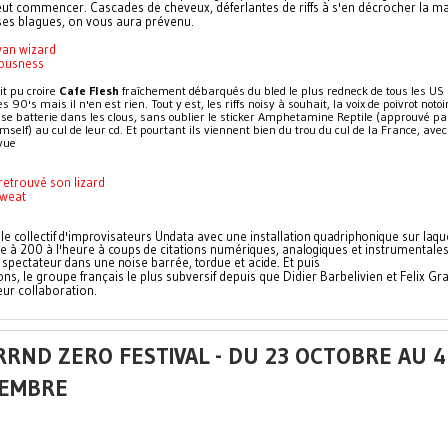
eut commencer. Cascades de cheveux, déferlantes de riffs à s'en décrocher la ma
es blagues, on vous aura prévenu.
van wizard
ousness
t pu croire 
Cafe Flesh
 fraîchement débarqués du bled le plus redneck de tous les US 
s 90's mais il n'en est rien. Tout y est, les riffs noisy à souhait, la voix de poivrot notoi
se batterie dans les clous, sans oublier le sticker Amphetamine Reptile (approuvé pa
mself) au cul de leur cd. Et pourtant ils viennent bien du trou du cul de la France, avec
vue
retrouvé son lizard
sweat
 le collectif d'improvisateurs Undata avec une installation quadriphonique sur laquel
ie à 200 à l'heure à coups de citations numériques, analogiques et instrumentale
 spectateur dans une noise barrée, tordue et acide. Et puis 
s, le groupe français le plus subversif depuis que Didier Barbelivien et Felix Gra
ur collaboration.
RND ZERO FESTIVAL - DU 23 OCTOBRE AU 4
EMBRE