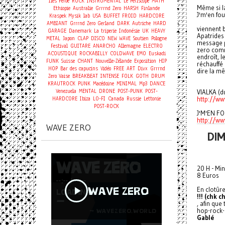
Îles Féroé
ROCK
INSTRUMENTAL
Le Periscope
MATH
Même si la
Ethiopie
Australie
Grrrnd Zero
HARSH
Finlande
J'm'en fo
Kraspek Mysik
lab
USA
BUFFET FROID
HARDCORE
AMBIANT
Grrrnd Zero Gerland
DARK
Autriche
HARD
viennent 
GARAGE
Danemark
La triperie
Indonésie
UK
HEAVY
Apatrides 
METAL
Japon
CLAP
DISCO
NEW WAVE
Soutien
Pologne
message po
Festival
GUITARE
ANARCHO
Allemagne
ELECTRO
zero comm
ACOUSTIQUE
ROCKABILLY
COLDWAVE
EMO
Euskadi
endroît, l
FUNK
Suisse
CHANT
Nouvelle-Zélande
Exposition
HIP
réchauffé 
HOP
Bar des capucins
Vidéo
FREE
ART
Divx
Grrrnd
dire la mê
Zero Vaise
BREAKBEAT
INTENSE
FOLK
GOTH
DRUM
KRAUTROCK
PUNK
Macédoine
MINIMAL
Mp3
DANCE
Venezuela
MENTAL
DRONE
POST-PUNK
POST-
VIALKA (du
HARDCORE
Ibiza
LO-FI
Canada
Russie
Lettonie
http://w
POST-ROCK
J'M'EN FO
http://ww
WAVE ZERO
DIM
20 H - Min
8 Euros
En clotûre
!!! (chk c
, afin que
hop-rock
Gablé
.