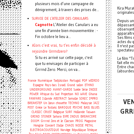
plusieurs mois d’une campagne de
Kira Mura
dénigrement, à travers des prises de...
originale
SURVIE DE L'ATELIER DES CANULARS
Depuis un
Cagnotte
L’Atelier des Canulars a eu
dépassant
observant 
une fin d'année bien mouvementée : -
apparaîtr
Fin octobre le lieu a...
Ses films
actes du q
Alors c'est vrai, tu t'es enfin décidé à
Il n'est p
spectateu
rejoindre Grrrndzero?
Si tu es arrivé sur cette page, c'est
Le film "T
fait elle 
que tu envisages de participer à
Entre chaq
Grrrnd Zero. Merci, on va...
(absurdes 
France
Numérique
Tadjikistan
Portugal
POP
WEIRDO
Espagne
Pays-bas
Israel
Grand salon
ETHNO
UNDERGROUND
AVANT-GARDE
Suède
Série
INDIE
POWER
Afrique du Sud
Projection
NO WAVE
Ghana
FANFARE
Islande
ABSTRACT
Somalie
SONIC
IMPRO
VEN
BREAKSTEP
Un lieux chouette
TECHNO
Malaysie
JAZZ
POST
Grèce
Le Tostaki
BAROQUE
PSYCHE
BASS
BLUES
GRR
CLASSIC
CRUST
Belgique
SURF
Hollande
Taiwan
GRIND
STONER
Sahara
EXPE
INDUS
BREAKCORE
DOOM
Grrrnd Zero et le Clacson
PROG
Magazine
Concert
Hongrie
Italie
CHAOS
NOISE
METAL
ELECTROACOUSTIQUE
Norvège
République Tchèque