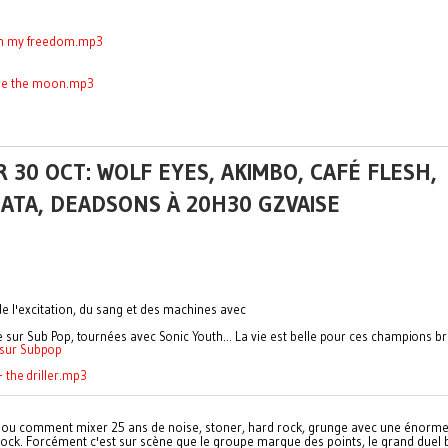
don my freedom.mp3
t be the moon.mp3
 30 OCT: WOLF EYES, AKIMBO, CAFÉ FLESH,
ATA, DEADSONS À 20H30 GZVAISE
de l'excitation, du sang et des machines avec
e sur Sub Pop, tournées avec Sonic Youth... La vie est belle pour ces champions bru
 sur Subpop
- the driller.mp3
 ou comment mixer 25 ans de noise, stoner, hard rock, grunge avec une énorm
rock. Forcément c'est sur scène que le groupe marque des points, le grand duel 