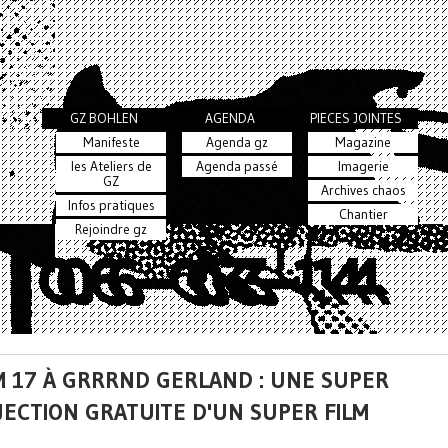
GZ BOHLEN
AGENDA
PIECES JOINTES
Manifeste
Agenda gz
Magazine
les Ateliers de
Agenda passé
Imagerie
GZ
Archives chaos
Infos pratiques
Chantier
Rejoindre gz
M 17 À GRRRND GERLAND : UNE SUPER
JECTION GRATUITE D'UN SUPER FILM