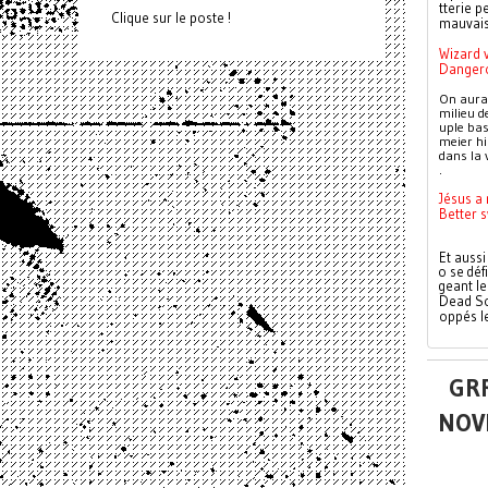
tterie p
Clique sur le poste !
mauvais
Wizard 
Danger
On aurai
milieu de
uple bas
meier hi
dans la 
.
Jésus a 
Better 
Et aussi
o se déf
geant le
Dead Son
oppés le
GRR
NOV