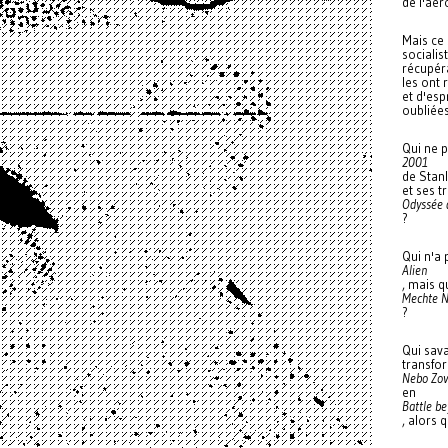
de l'aér
Mais ce 
socialis
récupéra
les ont 
et d'esp
oubliées
Qui ne p
2001
de Stanl
et ses t
Odyssée 
?
Qui n'a 
Alien
, mais q
Mechte N
?
Qui sav
transfo
Nebo Zov
en
Battle be
, alors q