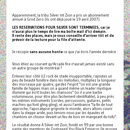
Apparemment, la tribu Silver mt Zion a pris un abonnement
annuel à Grnd Zero (ils ont déjà joué le 19 avril 2007).
LES RESERVATIONS POUR SILVER SONT TERMINEES, car je
n'aurai plus le temps de lire ma boîte mail d'ici demain.
Il reste des places, mais je vous conseille d'arriver tôt et de
prévoir de la lecture pour la file d'attente.
Je recopie
sans aucune honte
ce que j'ai écris l'année dernière :
Vous étiez au courant qu'Arcade fire n'aurait jamais existé sans
un autre groupe de montréal ?
Enlevez leur côté U2 rock de stade insupportable, rajoutez un
peu de beauté funèbre dans les mélodies, multipliez la longueur
des morceaux par quatre, gardez l'esprit "on est une grande
famille de hippies mais on a quand même un leader mystique
illuminé qui écrit toutes les chansons" (ici il a une barbe
volumineuse, pour être plus facilement identifiable), à peu près
les mêmes instruments (cordes, percussions, guitares, petits
machins qui font gling gling), et aussi l'ambiance "la fin de tout
approche, l'apocalypse grignote le monde, alors allons courir
dans la steppe aride, puis tenons nous par les épaules et
chantons en choeur devant un feu de bois en mangeant du tofu".
Le résultat donne A Silver mt Zion, fondé en 99 par une bonne
partie des membres de Godspeed You Black Emperor (le groupe