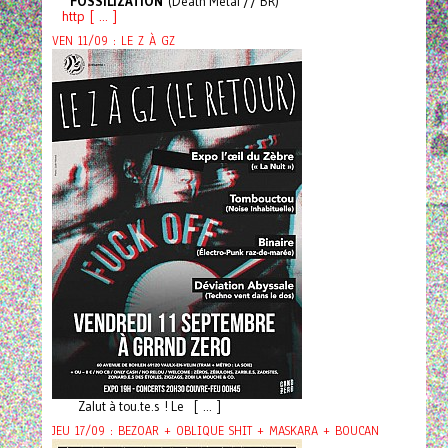
FOSSILIZATION
(Death Metal // BR)
http [ ... ]
VEN 11/09 : LE Z À GZ
Zalut à tou.te.s ! Le [ ... ]
JEU 17/09 : BEZOAR + OBLIQUE SHIT + MASKARA + BOUCAN