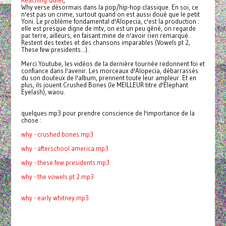
Reaching Quiet
,
Why verse désormais dans la pop/hip-hop classique. En soi, ce
n'est pas un crime, surtout quand on est aussi doué que le petit
Yoni. Le problème fondamental d'Alopecia, c'est la production :
elle est presque digne de mtv, on est un peu gêné, on regarde
par terre, ailleurs, en faisant mine de n'avoir rien remarqué.
Restent des textes et des chansons imparables (Vowels pt 2,
These few presidents...).
Merci Youtube, les vidéos de la dernière tournée redonnent foi et
confiance dans l'avenir. Les morceaux d'Alopecia, débarrassés
du son douteux de l'album, prennent toute leur ampleur. Et en
plus, ils jouent Crushed Bones (le MEILLEUR titre d'Elephant
Eyelash), waou.
quelques mp3 pour prendre conscience de l'importance de la
chose :
why - crushed bones.mp3
why - afterschool america.mp3
why - these few presidents.mp3
why - the vowels pt 2.mp3
why - early whitney.mp3