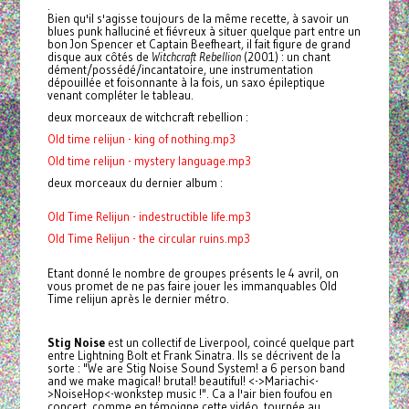
.
Bien qu'il s'agisse toujours de la même recette, à savoir un
blues punk halluciné et fiévreux à situer quelque part entre un
bon Jon Spencer et Captain Beefheart, il fait figure de grand
disque aux côtés de
Witchcraft Rebellion
(2001) : un chant
dément/possédé/incantatoire, une instrumentation
dépouillée et foisonnante à la fois, un saxo épileptique
venant compléter le tableau.
deux morceaux de witchcraft rebellion :
Old time relijun - king of nothing.mp3
Old time relijun - mystery language.mp3
deux morceaux du dernier album :
Old Time Relijun - indestructible life.mp3
Old Time Relijun - the circular ruins.mp3
Etant donné le nombre de groupes présents le 4 avril, on
vous promet de ne pas faire jouer les immanquables Old
Time relijun après le dernier métro.
Stig Noise
est un collectif de Liverpool, coincé quelque part
entre Lightning Bolt et Frank Sinatra. Ils se décrivent de la
sorte : "We are Stig Noise Sound System! a 6 person band
and we make magical! brutal! beautiful! <->Mariachi<-
>NoiseHop<-wonkstep music !". Ca a l'air bien foufou en
concert, comme en témoigne cette vidéo, tournée au