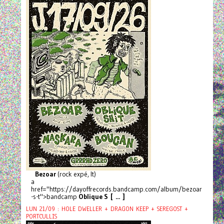
Bezoar
(rock expé, It)
a
href="https://dayoffrecords.bandcamp.com/album/bezoar
-s-t">bandcamp
Oblique S [ ... ]
LUN 21/09 : HOLE DWELLER + DRAGON KEEP + SEREGOST +
PORTCULLIS