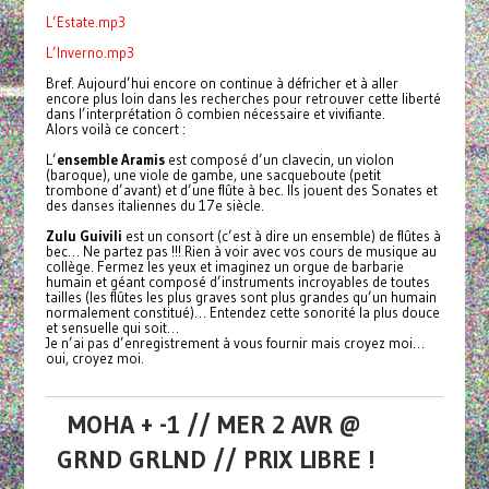
L’Estate.mp3
L’Inverno.mp3
Bref. Aujourd’hui encore on continue à défricher et à aller
encore plus loin dans les recherches pour retrouver cette liberté
dans l’interprétation ô combien nécessaire et vivifiante.
Alors voilà ce concert :
L’
ensemble Aramis
est composé d’un clavecin, un violon
(baroque), une viole de gambe, une sacqueboute (petit
trombone d’avant) et d’une flûte à bec. Ils jouent des Sonates et
des danses italiennes du 17e siècle.
Zulu Guivili
est un consort (c’est à dire un ensemble) de flûtes à
bec… Ne partez pas !!! Rien à voir avec vos cours de musique au
collège. Fermez les yeux et imaginez un orgue de barbarie
humain et géant composé d’instruments incroyables de toutes
tailles (les flûtes les plus graves sont plus grandes qu’un humain
normalement constitué)… Entendez cette sonorité la plus douce
et sensuelle qui soit…
Je n’ai pas d’enregistrement à vous fournir mais croyez moi…
oui, croyez moi.
MOHA + -1 // MER 2 AVR @
GRND GRLND // PRIX LIBRE !