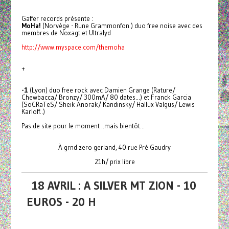
Gaffer records présente :
MoHa!
(Norvège - Rune Grammonfon ) duo free noise avec des
membres de Noxagt et Ultralyd
http://www.myspace.com/themoha
+
-1
(Lyon) duo free rock avec Damien Grange (Rature/
Chewbacca/ Bronzy/ 300mA/ 80 dates...) et Franck Garcia
(SoCRaTeS/ Sheik Anorak/ Kandinsky/ Hallux Valgus/ Lewis
Karloff..)
Pas de site pour le moment ..mais bientôt...
À grnd zero gerland, 40 rue Pré Gaudry
21h/ prix libre
18 AVRIL : A SILVER MT ZION - 10
EUROS - 20 H