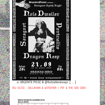
⚔️ URGENTE PISSE & @forbiddenkeepr [ ... ]
JEU 01/10 : CALLAHAN & WITSCHER + PIF & THE GEE GEES