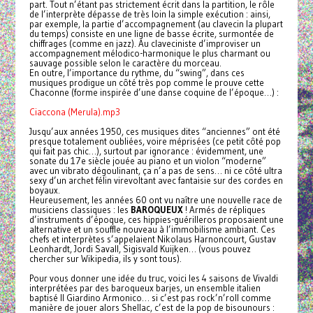
part. Tout n’étant pas strictement écrit dans la partition, le rôle
de l’interprète dépasse de très loin la simple exécution : ainsi,
par exemple, la partie d’accompagnement (au clavecin la plupart
du temps) consiste en une ligne de basse écrite, surmontée de
chiffrages (comme en jazz). Au claveciniste d’improviser un
accompagnement mélodico-harmonique le plus charmant ou
sauvage possible selon le caractère du morceau.
En outre, l’importance du rythme, du “swing”, dans ces
musiques prodigue un côté très pop comme le prouve cette
Chaconne (forme inspirée d’une danse coquine de l’époque…) :
Ciaccona (Merula).mp3
Jusqu’aux années 1950, ces musiques dites “anciennes” ont été
presque totalement oubliées, voire méprisées (ce petit côté pop
qui fait pas chic…), surtout par ignorance : évidemment, une
sonate du 17e siècle jouée au piano et un violon “moderne”
avec un vibrato dégoulinant, ça n’a pas de sens… ni ce côté ultra
sexy d’un archet félin virevoltant avec fantaisie sur des cordes en
boyaux.
Heureusement, les années 60 ont vu naître une nouvelle race de
musiciens classiques : les
BAROQUEUX
! Armés de répliques
d’instruments d’époque, ces hippies-guérilleros proposaient une
alternative et un souffle nouveau à l’immobilisme ambiant. Ces
chefs et interprètes s’appelaient Nikolaus Harnoncourt, Gustav
Leonhardt, Jordi Savall, Sigisvald Kuijken… (vous pouvez
chercher sur Wikipedia, ils y sont tous).
Pour vous donner une idée du truc, voici les 4 saisons de Vivaldi
interprétées par des baroqueux barjes, un ensemble italien
baptisé Il Giardino Armonico… si c’est pas rock’n’roll comme
manière de jouer alors Shellac, c’est de la pop de bisounours :