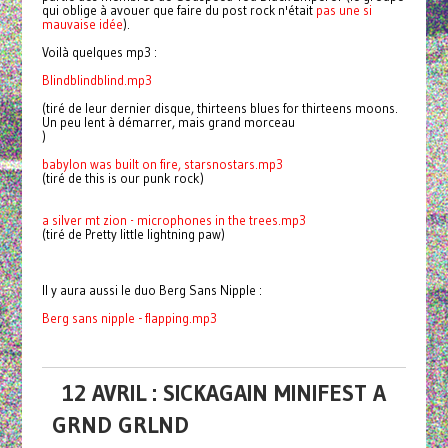
qui oblige à avouer que faire du post rock n'était
pas une si
mauvaise idée
).
Voilà quelques mp3 :
Blindblindblind.mp3
(tiré de leur dernier disque, thirteens blues for thirteens moons.
Un peu lent à démarrer, mais grand morceau
)
babylon was built on fire, starsnostars.mp3
(tiré de this is our punk rock)
a silver mt zion - microphones in the trees.mp3
(tiré de Pretty little lightning paw)
Il y aura aussi le duo Berg Sans Nipple :
Berg sans nipple - flapping.mp3
12 AVRIL : SICKAGAIN MINIFEST A
GRND GRLND