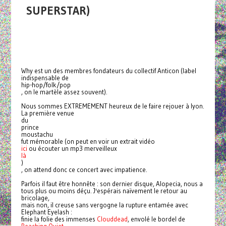
SUPERSTAR)
Why
est un des membres fondateurs du collectif Anticon (label
indispensable de
hip-hop/folk/pop
, on le martèle assez souvent).
Nous sommes EXTREMEMENT heureux de le faire rejouer à lyon.
La première venue
du
prince
moustachu
fut mémorable (on peut en voir un extrait vidéo
ici
ou écouter un mp3 merveilleux
là
)
, on attend donc ce concert avec impatience.
Parfois il faut être honnête : son dernier disque, Alopecia, nous a
tous plus ou moins déçu. J'espérais naïvement le retour au
bricolage,
mais non, il creuse sans vergogne la rupture entamée avec
Elephant Eyelash :
finie la folie des immenses
Clouddead
, envolé le bordel de