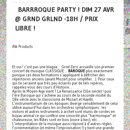
BARRROQUE PARTY ! DIM 27 AVR
@ GRND GRLND -18H / PRIX
LIBRE !
iNk Products :
Et oui ! c’est pas une blague… Grnd Zero accueille son premier
concert de musique CLASSIQUE…
BAROQUE
plus exactement
puisque ces deux formations s’appliquent à défricher des
répertoires anciens (avant Mozart pour simplifier…). Pour ceux
qui ne seraient que très peu éclairés par de tels repères,
rappelez-vous des cours d’Histoire…
Après le Moyen-Age vient ? La Renaissance (16e siècle) ! puis
l’ère Baroque qui s’achève au cours de la seconde moitié du
18e siècle avec le classicisme de Mozart et Haydn.
L’instrumentarium de ces époques diverge sensiblement de celui
utilisé aujourd’hui dans les orchestres symphoniques : les
violons et autres instruments à archet sont munis de cordes en
boyau animal ce qui confère une sonorité plus “harmonique” et
chaleureuse, les flûtes sont en bois (voire à bec), etc…
L’interprétation de la musique aussi répond à d’autres règles :
l’ornementation (et même l’improvisation !) y tient une grande