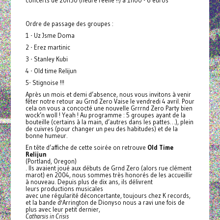
concerts de 20h30 (heure réelle !!) à 1h00 - 6 euros
Ordre de passage des groupes :
1 - Uz Jsme Doma
2 - Erez martinic
3 - Stanley Kubi
4 - Old time Relijun
5- Stignoise !!!
Après un mois et demi d’absence, nous vous invitons à venir
fêter notre retour au Grnd Zero Vaise le vendredi 4 avril. Pour
cela on vous a concocté une nouvelle Grrrnd Zero Party bien
wock’n woll ! Yeah ! Au programme : 5 groupes ayant de la
bouteille (certains à la main, d’autres dans les pattes…), plein
de cuivres (pour changer un peu des habitudes) et de la
bonne humeur.
En tête d’affiche de cette soirée on retrouve
Old Time
Relijun
(Portland, Oregon)
. Ils avaient joué aux débuts de Grnd Zero (alors rue clément
marot) en 2004, nous sommes très honorés de les accueillir
à nouveau. Depuis plus de dix ans, ils délivrent
leurs productions musicales
avec une régularité déconcertante, toujours chez K records,
et la bande d'Arrington de Dionyso nous a ravi une fois de
plus avec leur petit dernier,
Catharsis in Crisis