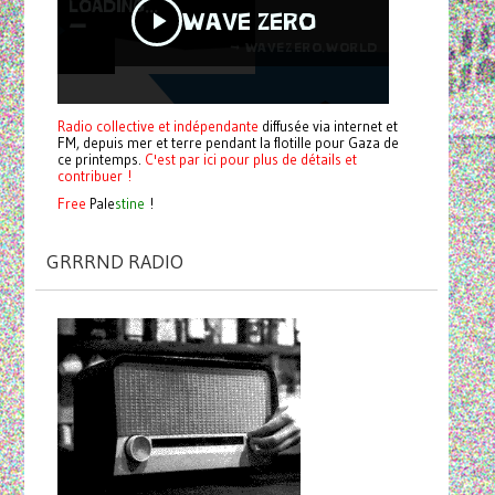
Radio collective et indépendante
diffusée via internet et
FM, depuis mer et terre pendant la flotille pour Gaza de
ce printemps.
C'est par ici pour plus de détails et
contribuer !
Free
Pale
stine
!
GRRRND RADIO