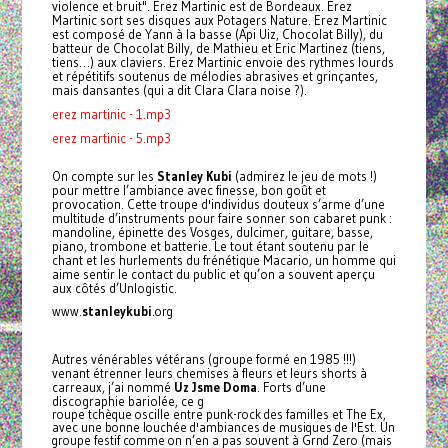
violence et bruit". Erez Martinic est de Bordeaux. Erez
Martinic sort ses disques aux Potagers Nature. Erez Martinic
est composé de Yann à la basse (Api Uiz, Chocolat Billy), du
batteur de Chocolat Billy, de Mathieu et Eric Martinez (tiens,
tiens…) aux claviers. Erez Martinic envoie des rythmes lourds
et répétitifs soutenus de mélodies abrasives et grinçantes,
mais dansantes (qui a dit Clara Clara noise ?).
erez martinic - 1.mp3
erez martinic - 5.mp3
On compte sur les
Stanley Kubi
(admirez le jeu de mots !)
pour mettre l’ambiance avec finesse, bon goût et
provocation. Cette troupe d'individus douteux s’arme d’une
multitude d’instruments pour faire sonner son cabaret punk :
mandoline, épinette des Vosges, dulcimer, guitare, basse,
piano, trombone et batterie. Le tout étant soutenu par le
chant et les hurlements du frénétique Macario, un homme qui
aime sentir le contact du public et qu’on a souvent aperçu
aux côtés d’Unlogistic.
www.
stanleykubi
.org
Autres vénérables vétérans (groupe formé en 1985 !!!)
venant étrenner leurs chemises à fleurs et leurs shorts à
carreaux, j’ai nommé
Uz Jsme Doma
. Forts d’une
discographie bariolée, ce g
roupe tchèque oscille entre punk-rock des familles et The Ex,
avec une bonne louchée d'ambiances de musiques de l'Est. Un
groupe festif comme on n’en a pas souvent à Grnd Zero (mais