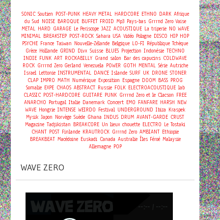
SONIC
Soutien
POST-PUNK
HEAVY METAL
HARDCORE
ETHNO
DARK
Afrique
du Sud
NOISE
BAROQUE
BUFFET FROID
Mp3
Pays-bas
Grrrnd Zero Vaise
METAL
HARD
GARAGE
Le Periscope
JAZZ
ACOUSTIQUE
La triperie
NO WAVE
MINIMAL
BREAKSTEP
POST-ROCK
Sahara
USA
Vidéo
Pologne
DISCO
HIP HOP
PSYCHE
France
Taiwan
Nouvelle-Zélande
Belgique
LO-FI
République Tchèque
Grèce
Hollande
GRIND
Divx
Suisse
BLUES
Projection
Indonésie
TECHNO
INDIE
FUNK
ART
ROCKABILLY
Grand salon
Bar des capucins
COLDWAVE
ROCK
Grrrnd Zero Gerland
Venezuela
POWER
GOTH
MENTAL
Série
Autriche
Israel
Lettonie
INSTRUMENTAL
DANCE
Islande
SURF
UK
DRONE
STONER
CLAP
IMPRO
MATH
Numérique
Exposition
Espagne
DOOM
BASS
PROG
Somalie
EXPE
CHAOS
ABSTRACT
Russie
FOLK
ELECTROACOUSTIQUE
lab
CLASSIC
POST-HARDCORE
GUITARE
PUNK
Grrrnd Zero et le Clacson
FREE
Concert
ANARCHO
Portugal
Italie
Danemark
EMO
FANFARE
HARSH
NEW
WAVE
Hongrie
INTENSE
WEIRDO
Festival
UNDERGROUND
Ibiza
Kraspek
Mysik
Japon
Norvège
Suède
Ghana
INDUS
DRUM
AVANT-GARDE
CRUST
Magazine
Tadjikistan
BREAKCORE
Un lieux chouette
ELECTRO
Le Tostaki
CHANT
POST
Finlande
KRAUTROCK
Grrrnd Zero
AMBIANT
Ethiopie
BREAKBEAT
Macédoine
Euskadi
Canada
Australie
Îles Féroé
Malaysie
Allemagne
POP
WAVE ZERO