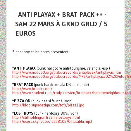
ANTI PLAYAX + BRAT PACK ++ -
SAM 22 MARS À GRND GRLD / 5
EUROS
Sippet boy et les potes presentent :
*ANTI PLAYAX
(punk hardcore anti-tourisme, valencia, esp )
http://www.nodo50.org/trabucrecords/antiplayax/antiplayax.htm
http://www.nodo50.org/trabucrecords/MP3/antiplayax/02%20Putos
*BRAT PACK
(punk hardcore ala DRI, hollande)
http://www.brtpck.com/
http://www.student.ru.nl/rody.kersten/bratpack/hatetheneighbours/b
*PIZZA OD
(punk pas si fauché, lyon)
http://blog.supadezign.com/tofs/pizza1.jpg
*LOST BOYS
(punk hardcore 80's, lyon)
http://stillholdingon.free.fr/lostboys.html
http://users.skynet.be/fa558105/04tutablu.mp3