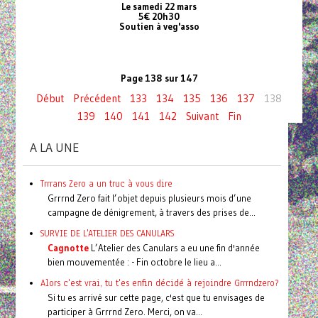
Le samedi 22 mars
5€ 20h30
Soutien à veg'asso
Page 138 sur 147
Début
Précédent
133
134
135
136
137
138
139
140
141
142
Suivant
Fin
A LA UNE
Trrrans Zero a un truc à vous dire
Grrrnd Zero fait l’objet depuis plusieurs mois d’une
campagne de dénigrement, à travers des prises de...
SURVIE DE L'ATELIER DES CANULARS
Cagnotte
L’Atelier des Canulars a eu une fin d'année
bien mouvementée : - Fin octobre le lieu a...
Alors c'est vrai, tu t'es enfin décidé à rejoindre Grrrndzero?
Si tu es arrivé sur cette page, c'est que tu envisages de
participer à Grrrnd Zero. Merci, on va...