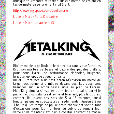
musique tourmentée et repliée sur elle-même de cet ancien
taxidermiste laisse rarement indifférent.
http://www.myspace.com/ocellemare
L'ocelle Mare - Porte D'octobre
L'ocelle Mare - un autre mp3
Rio Jim manie la pellicule et le projecteur tandis que Richarles
Bronson martèle sa basse et triture des pédales d'effets,
pour nous livrer une performance cinénoise, bruyante,
furieuse, épileptique et euphorisante.
RB et RJ font face à un petit écran (d’environ un mètre de
large) positionné cinq mètres devant eux. Les deux sont
branchés sur un ampli basse situé au pied de l’écran.
MetalKing aime à s’installer au milieu de la salle, parmi le
public - et plus celui-ci est aviné et braillard, plus le duo est
content. Ils jouent des sets de 5 à 15 minutes, aussi
longtemps que les spectateurs en redemandent (jusqu’à 2 ou
3 heures). Les temps de pause entre chaque set sont autant
d’occasions pour les membres du public de remplir leur
verre et de maintenir explosif le cocktail enivrant de masse