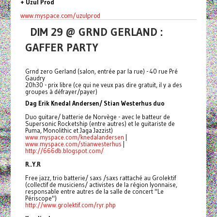
+ Uzul Prod
www.myspace.com/uzulprod
DIM 29 @ GRND GERLAND :
GAFFER PARTY
Grnd zero Gerland (salon, entrée par la rue) - 40 rue Pré
Gaudry
20h30 - prix libre (ce qui ne veux pas dire gratuit, il y a des
groupes à défrayer/payer)
Dag Erik Knedal Andersen/ Stian Westerhus duo
Duo guitare/ batterie de Norvège - avec le batteur de
Supersonic Rocketship (entre autres) et le guitariste de
Puma, Monolithic et Jaga Jazzist)
www.myspace.com/knedalandersen
|
www.myspace.com/stianwesterhus
|
http://666db.blogspot.com/
R..Y.R
Free jazz, trio batterie/ saxs /saxs rattaché au Grolektif
(collectif de musiciens/ activistes de la région lyonnaise,
responsable entre autres de la salle de concert "Le
Périscope")
http://www.grolektif.com/ryr.
php