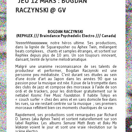
JEU 12 MARS : BOGDAN
RACZYNSKI @ GV
BOGDAN RACZYNSKI
(REPHLEX /// Braindance Psychedelic Electro /// Canada)
Yeeeeehhhaaaaawww,
notre héros ultime. Ses productions,
dans la lignée de Squarepusher ou Aphex Twin, mélangent
beats complexes, chants et samples étranges, et sortent sur
Rephlex depuis plus de 10 ans. Un son toujours innovant,
dansant, teinté de lyrisme mélodramatique.
Malgré une unanime reconnaissance de ses talents de
producteur et performer, Bogdan Raczynski est une
personne peu médiatisée. C’est durant ses études au sein
d’une école d’art au Japon dans les années 90 que sa
passion pour la musique est née. Il joue de la trompette dans
des clubs de jazz et compose des morceaux à l’aide de son
ordi et de trackers, pour les distribuer gratuitement sur le
netlabel
Kosmic Free Music Foundation
. Il habite Tokyo en
« couch surfer » chez des amis et en sans domicile fixe dans
les rues, sa vie restant centrée sur la musique ; ses premiers
morceaux reflètent bien ces moments chaotiques de sa vie.
Rapidement, ses productions sont remarquées par Richard
D. James (aka Aphex Twin) et sortent naturellement sur son
label Rephlex. Les albums
Samurai Math Beats
et
Boku Mo
Wakaran
voient le jour et sont une vraie révolution sur la
scène électro.