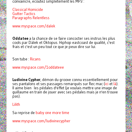
convaincre, ecoutez simpletement les MP3 :
Classical Homicide
Gutter Tactics
Paragraphs Relentless
www.myspace.com/dalek
Oddatee
a la chance de se faire concocter ses instrus les plus
cools par Dälek et Oktopus. Hiphop eastcoast de qualité, c'est
frais et c'est un peu tout ce que je peux dire sur lui.
Son tube :
Ricans
www.myspace.com/1oddateee
Ludivine Cypher
, démon du groove connu essentiellement pour
ses pantalons et ses passages remarqués sur Rec mac (
ici
et
là
).
Il aime bien les pédales d'effet (je voulais mettre une image de
guillaume en train de jouer avec ses pédales mais je n'en trouve
pas).
Lilith
Sa reprise de
baby one more time
www.myspace.com/
ludivinecypher