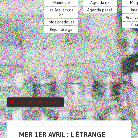
Manifeste
Agenda gz
Mag
les Ateliers de
Agenda passé
Ima
GZ
Archiv
Infos pratiques
Cha
Rejoindre gz
Nous Soutenir Via HelloAsso
MER 1ER AVRIL : L ÉTRANGE