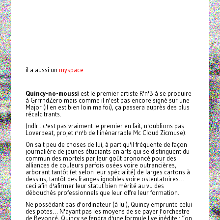
il a aussi un
myspace
Quincy-no-moussi
est le premier artiste R'n'B à se produire
à GrrrndZero mais comme il n'est pas encore signé sur une
Major (il en est bien loin ma foi), ça passera auprès des plus
récalcitrants.
(ndlr : c'est pas vraiment le premier en fait, n'oublions pas
Loverbeat, projet r'n'b de l'inénarrable Mc Cloud Zicmuse).
On sait peu de choses de lui, à part qu'il fréquente de façon
journalière de jeunes étudiants en arts qui se distinguent du
commun des mortels par leur goût prononcé pour des
alliances de couleurs parfois osées voire outrancières,
arborant tantôt (et selon leur spécialité) de larges cartons à
dessins, tantôt des franges ignobles voire ostentatoires…
ceci afin d'afirmer leur statut bien mérité au vu des
débouchés professionnels que leur offre leur formation.
Ne possédant pas d'ordinateur (à lui), Quincy emprunte celui
des potes… N'ayant pas les moyens de se payer l'orchestre
de Beyoncé, Quincy se fendra d'une formule live inédite : “on