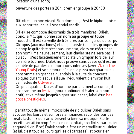
location d'une sono)
ouverture des portes à 20h, premier groupe à 20h30
Dälek
est un bon vivant. Son domaine, c'est le hiphop noise
aux sonorités indus. L'essentiel est dit.
Dälek se compose désormais de trois membres. Dälek,
donc, le MC, qui donne son nom au groupe en toute
modestie. Il est surveillé de très près par son garde du corps
Oktopus (aux machines) et un guitariste (dans les groupes de
hiphop le guitariste n'est pas une star, alors on n'écrit pas
son nom). Malheureusement, leur claviériste ne sera pas là,
puisqu'il s'est facétieusement éclaté un tympan lors de leur
dernière tournée. Dälek nous prouve sans cesse qu'il est un
esthète de par des collaborations intenses (avec
ZU
ou
The
Young Gods
) et son amour infini de la pizza margharita, qu'il
consomme en grandes quantités à la suite de concerts
épiques durant lesquels il sue l'équivalent d'environ huit
cannettes de
Ottweiler
.
On peut qualifier Dälek d'homme parfaitement accompli, il
programme un
festival
(pour continuer d'étaler son bon
goût) et va même jusqu'à signer sur Ipecac, label d'un
beau
gosse prestigieux
.
Il parait tout de même impossible de ridiculiser Dalek sans
évoquer les lourds et sombres ambiances secondés par des
beats fastueux qui caractérisent si bien sa musique. Cette
recette serait incomplète si on on oubliait, son flot si particulier
et quasi divin. Bref, Dalek semble être un merveilleux cuisinier
(et lui, c'est tout les jours qu'il se décarcasse), et pour s'en