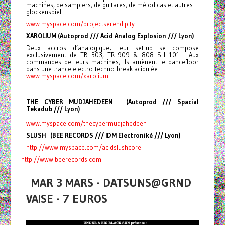
machines, de samplers, de guitares, de mélodicas et autres
glockenspiel.
www.myspace.com/
projectserendipity
XAROLIUM (Autoprod /// Acid Analog Explosion /// Lyon)
Deux accros d’analogique; leur set-up se compose
exclusivement de TB 303, TR 909 & 808 SH 101… Aux
commandes de leurs machines, ils amènent le dancefloor
dans une trance electro-techno-break acidulée.
www.myspace.com/xarolium
THE CYBER MUDJAHEDEEN (Autoprod /// Spacial
Tekadub /// Lyon)
www.myspace.com/
thecybermudjahedeen
SLUSH (BEE RECORDS /// IDM Electroniké /// Lyon)
http://www.myspace.com/
acidslushcore
http://www.beerecords.com
MAR 3 MARS - DATSUNS@GRND
VAISE - 7 EUROS