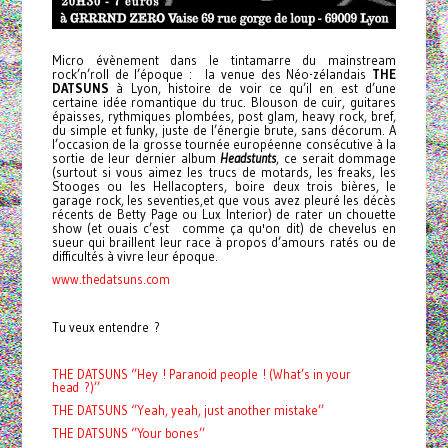
Micro évènement dans le tintamarre du mainstream
rock’n’roll de l’époque : la venue des Néo-zélandais
THE
DATSUNS
à Lyon, histoire de voir ce qu’il en est d’une
certaine idée romantique du truc. Blouson de cuir, guitares
épaisses, rythmiques plombées, post glam, heavy rock, bref,
du simple et funky, juste de l’énergie brute, sans décorum. A
l’occasion de la grosse tournée européenne consécutive à la
sortie de leur dernier album
Headstunts
, ce serait dommage
(surtout si vous aimez les trucs de motards, les freaks, les
Stooges ou les Hellacopters, boire deux trois bières, le
garage rock, les seventies,et que vous avez pleuré les décès
récents de Betty Page ou Lux Interior) de rater un chouette
show (et ouais c’est comme ça qu'on dit) de chevelus en
sueur qui braillent leur race à propos d’amours ratés ou de
difficultés à vivre leur époque.
www.thedatsuns.com
Tu veux entendre ?
THE DATSUNS ‘’Hey ! Paranoid people ! (What’s in your
head ?)’’
THE DATSUNS ‘’Yeah, yeah, just another mistake’’
THE DATSUNS ‘’Your bones’’