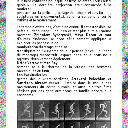
leur faire confiance pour que les films soient toujours aussi
géniaux. La dernière projection était consacrée à la
matière (
peinture sur la pellicule, collage des objets et des formes,
sculptures en mouvement...), celle -ci se penche sur le
rythme et le mouvement :
Le temps n’existe pas, c’est bien connu. Il est extensible, se
prête au découpage, il peut en exister plusieurs au même
moment.
Zbigniew Rybczynski,
Maya Deren
et tant
d’autres cinéastes se sont sérieusement appliqués à
explorer les processus de
manipulation du temps et de sa
transfiguration. Le rythme de leur pensée (et celui du banc
de montage) reconstruit l’espace dans lequel nous nous
agitons. Nous verrons également
Dziga Vertov
et
Man Ray
tomber sous le charme de la vitesse des hommes
mécaniques du fut
ur,
Len Lye
étudier les
gestes des ouvriers fordistes,
Artavazd Pelechian
et
Santiago Alvarez
verser l’Histoire dans le moule des
mouvements du corps humain, et aussi d'autres films
réalisés par des gens aux noms de famille encore plus
étonnants.