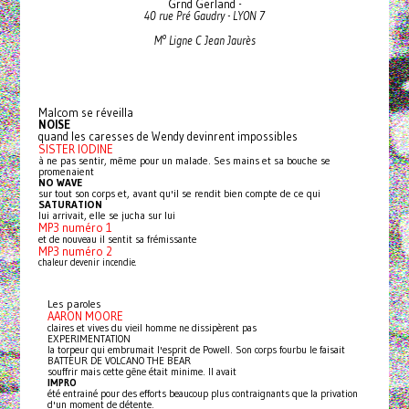
Grnd Gerland -
40 rue Pré Gaudry - LYON 7
M° Ligne C Jean Jaurès
Malcom se réveilla
NOISE
quand les caresses de Wendy devinrent impossibles
SISTER IODINE
à ne pas sentir, même pour un malade. Ses mains et sa bouche se
promenaient
NO WAVE
sur tout son corps et, avant
qu'il se rendit bien compte de ce qui
SATURATION
lui arrivait, elle se jucha sur lui
MP3 numéro 1
et de nouveau il sentit sa frémissante
MP3 numéro 2
chaleur devenir incendie.
Les paroles
AARON MOORE
claires et vives du vieil homme ne dissipèrent pas
EXPERIMENTATION
la torpeur qui embrumait l'esprit de Powell. Son corps fourbu le faisait
BATTEUR DE VOLCANO THE BEAR
souffrir mais cette gêne était minime. Il avait
IMPRO
été entrainé pour des efforts beaucoup plus contraignants que la privation
d'un moment de détente.