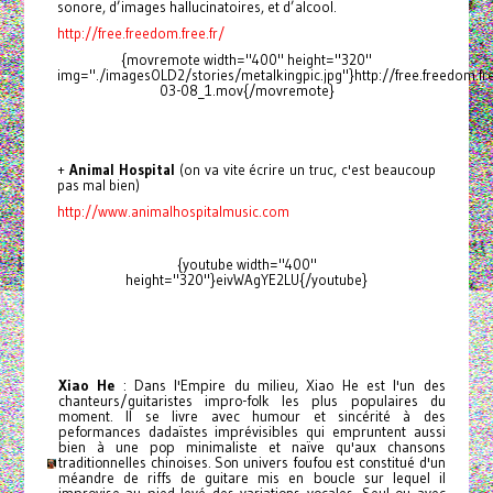
sonore, d’images hallucinatoires, et d’alcool.
http://free.freedom.free.fr/
{movremote width="400" height="320"
img="./imagesOLD2/stories/metalkingpic.jpg"}http://free.freedom.f
03-08_1.mov{/movremote}
+
Animal Hospital
(on va vite écrire un truc, c'est beaucoup
pas mal bien)
http://www.animalhospitalmusic.com
{youtube width="400"
height="320"}eivWAgYE2LU{/youtube}
Xiao He
: Dans l'Empire du milieu, Xiao He est l'un des
chanteurs/guitaristes impro-folk les plus populaires du
moment. Il se livre avec humour et sincérité à des
peformances dadaïstes imprévisibles qui empruntent aussi
bien à une pop minimaliste et naïve qu'aux chansons
traditionnelles chinoises. Son univers foufou est constitué d'un
méandre de riffs de guitare mis en boucle sur lequel il