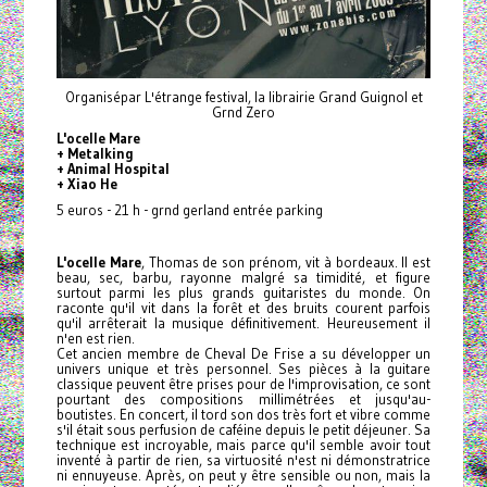
Organisépar L'étrange festival, la librairie Grand Guignol et
Grnd Zero
L'ocelle Mare
+ Metalking
+ Animal Hospital
+ Xiao He
5 euros - 21 h - grnd gerland entrée parking
L'ocelle Mare
, Thomas de son prénom, vit à bordeaux. Il est
beau, sec, barbu, rayonne malgré sa timidité, et figure
surtout parmi les plus grands guitaristes du monde. On
raconte qu'il vit dans la forêt et des bruits courent parfois
qu'il arrêterait la musique définitivement. Heureusement il
n'en est rien.
Cet ancien membre de Cheval De Frise a su développer un
univers unique et très personnel. Ses pièces à la guitare
classique peuvent être prises pour de l'improvisation, ce sont
pourtant des compositions millimétrées et jusqu'au-
boutistes. En concert, il tord son dos très fort et vibre comme
s'il était sous perfusion de caféine depuis le petit déjeuner. Sa
technique est incroyable, mais parce qu'il semble avoir tout
inventé à partir de rien, sa virtuosité n'est ni démonstratrice
ni ennuyeuse. Après, on peut y être sensible ou non, mais la