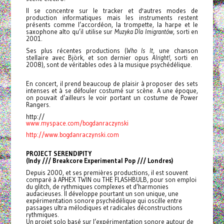
Il se concentre sur le tracker et d'autres modes de
production informatiques mais les instruments restent
présents comme l’accordéon, la trompette, la harpe et le
saxophone alto qu’il utilise sur
Muzyka Dla Imigrantów
, sorti en
2001.
Ses plus récentes productions (
Who Is It
, une chanson
stellaire avec Björk, et son dernier opus
Alright!
, sorti en
2008), sont de véritables odes à la musique psychédélique.
En concert, il prend beaucoup de plaisir à proposer des sets
intenses et à se défouler costumé sur scène. A une époque,
on pouvait d’ailleurs le voir portant un costume de Power
Rangers.
http://
www.myspace.com/
bogdanraczynski
http://www.bogdanraczynski.com
PROJECT SERENDIPITY
(Indy /// Breakcore Experimental Pop /// Londres)
Depuis 2000, et ses premières productions, il est souvent
comparé à APHEX TWIN ou THE FLASHBULB, pour son emploi
du glitch, de rythmiques complexes et d’harmonies
audacieuses. Il développe pourtant un son unique, une
expérimentation sonore psychédélique qui oscille entre
passages ultra mélodiques et radicales déconstructions
rythmiques.
Un projet solo basé sur l’expérimentation sonore autour de