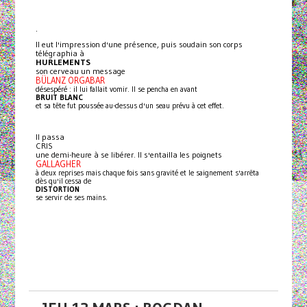
.
Il eut l'impression d'une présence, puis soudain son corps
télégraphia à
HURLEMENTS
son cerveau un message
BÜLANZ ORGABAR
désespéré : il lui fallait vomir. Il se pencha en avant
BRUIT BLANC
et sa tête fut poussée au-dessus d'un seau prévu à cet effet.
Il passa
CRIS
une demi-heure à se libérer. Il s'entailla les poignets
GALLAGHER
à deux reprises mais chaque fois sans gravité et le saignement s'arrêta
dès qu'il cessa de
DISTORTION
se servir de ses mains.