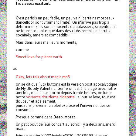
truc assez excitant
.
C'est parfois un peu facile, un peu vain (certains morceaux
dancefloor sont vraiment limite). On n'arrive pas trop à
déterminer si ils sont innocents ou putassiers, si bientôt ils
ne tourneront plus que dans des clubs remplis d'abrutis
cocaïnés, amers et compétitifs.
Mais dans leurs meilleurs moments,
comme
Sweet love for planet earth
ou
Okay, lets talk about magic.mp3
on se dit que Fuck buttons est la version post apocalyptique
de My Bloody Valentine. Genre on est à la plage avec notre
ami loïc, on n'a pas dormi depuis trente heures, on fume
notre
soixante douzième cigarette
, le jour se lève, tout est
douceur et apaisement,
puis sans prévenir le soleil explose et l'univers entier se
consume.
Presque comme dans
Deep Impact
.
Un petit bout de leur concert au sonic il y a deux ans, merci
max :
{vimeo width="400" height="320"}7039993{/vimeo}