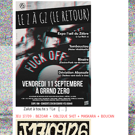
Zalut à tou.te.s ! Le [ ... ]
JEU 17/09 : BEZOAR + OBLIQUE SHIT + MASKARA + BOUCAN