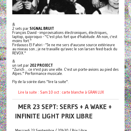
&
2 sets par
SIGNAL BRUIT
François David - improvisations électroniques, électriques,
laptop, quiproquo - "C'est plus fort que d'habitude. Ah non, c'est
moins fort."
Firdaouss El Fahiri - "Je ne me sers d'aucune source extérieure
au niveau son ; je ne travaille qu'avec le son larsen feed-back du
REVOX."
&
un set par
202 PROJECT
"Zurich …ce n'est pas une ville. C'est un porte-avions au pied des
Alpes." Performance musicale.
Fly de la soirée dans "lire la suite".
Lire la suite : Sam 10 oct : carte blanche à GRAN LUX
MER 23 SEPT: SERFS + A WAKE +
INFINITE LIGHT PRIX LIBRE
Mercredi 23 Septembre / 20h30 / Prix Libre