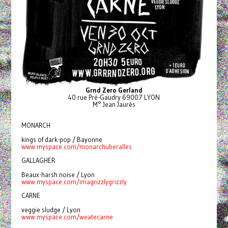
Grnd Zero Gerland
40 rue Pré-Gaudry 69007 LYON
M° Jean Jaurès
MONARCH
kings of dark-pop / Bayonne 
www.myspace.com/monarchuberalles
GALLAGHER
Beaux-harsh noise / Lyon 
www.myspace.com/imagrizzlygrizzly
CARNE
veggie sludge / Lyon 
www.myspace.com/weatecarne