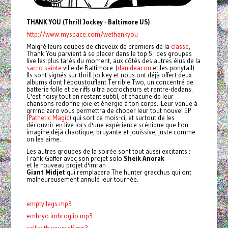
THANK YOU (Thrill Jockey - Baltimore US)
http://www.myspace.com/wethankyou
Malgré leurs coupes de cheveux de premiers de la
classe
,
Thank You parvient à se placer dans le top 5 des groupes
live les plus tarés du moment, aux côtés des autres élus de la
sacro sainte
ville de Baltimore (
dan deacon
et les ponytail).
Ils sont signés sur thrill jockey et nous ont déjà offert deux
albums dont l'époustouflant Terrible Two, un concentré de
batterie folle et de riffs ultra accrocheurs et rentre-dedans.
C'est noisy tout en restant subtil, et chacune de leur
chansons redonne joie et énergie à ton corps. Leur venue à
grrrnd zero vous permettra de choper leur tout nouvel EP
(
Pathetic Magic
) qui sort ce mois-ci, et surtout de les
découvrir en live lors d'une expérience scénique que l'on
imagine déjà chaotique, bruyante et jouissive, juste comme
on les aime.
Les autres groupes de la soirée sont tout aussi excitants :
Frank Gaffer avec son projet solo
Sheik Anorak
et le nouveau projet d'imran :
Giant Midjet
qui remplacera The hunter gracchus qui ont
malheureusement annulé leur tournée.
empty legs.mp3
embryo imbroglio.mp3