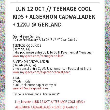
LUN 12 OCT // TEENAGE COOL
KIDS + ALGERNON CADWALLADER
+ 12XU @ GERLAND
Grrrnd Zero Gerland
40 rue Pré-Gaudry // LYON 7 // M° Jean Jaurès
TEENAGE COOL KIDS
(Denton, TX)
indie pop noise entre Built To Spill, Pavement et Meneguar
www.myspace.com/teenagecoolkids
ALGERNON CADWALLADER
(Philadelphia, PA)
emo bancal entre Cap'N Jazz, American Football et Braid
www.myspace.com/algernoncadwallader
12XU
(Modern City)
punk rock entre papier et mylar
weare12xu.blogspot.com
Fly de la soirée dans "lire la suite"
Lire la suite : LUN 12 OCT // TEENAGE COOL KIDS +
ALGERNON CADWALLADER + 12XU @ Gerland