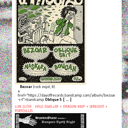
Bezoar
(rock expé, It)
a
href="https://dayoffrecords.bandcamp.com/album/bezoar
-s-t">bandcamp
Oblique S [ ... ]
LUN 21/09 : HOLE DWELLER + DRAGON KEEP + SEREGOST +
PORTCULLIS