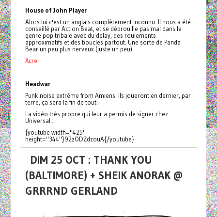
House of John Player
Alors lui c'est un anglais complètement inconnu. Il nous a été
conseillé par Action Beat, et se débrouille pas mal dans le
genre pop tribale avec du delay, des roulements
approximatifs et des boucles partout. Une sorte de Panda
Bear un peu plus nerveux (juste un peu).
Acre
Headwar
Punk noise extrême from Amiens. Ils joueront en dernier, par
terre, ça sera la fin de tout.
La vidéo très propre qui leur a permis de signer chez
Universal :
{youtube width="425"
height="344"}92zODZdzouA{/youtube}
DIM 25 OCT : THANK YOU
(BALTIMORE) + SHEIK ANORAK @
GRRRND GERLAND