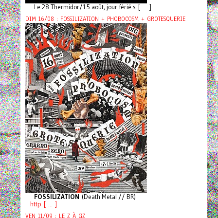
Le 28 Thermidor/15 août, jour férié s [ ... ]
DIM 16/08 : FOSSILIZATION + PHOBOCOSM + GROTESQUERIE
FOSSILIZATION
(Death Metal // BR)
http [ ... ]
VEN 11/09 : LE Z À GZ