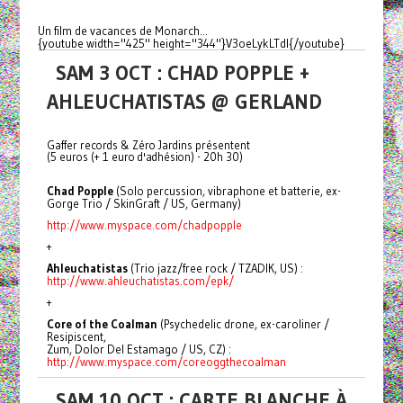
Un film de vacances de Monarch...
{youtube width="425" height="344"}V3oeLykLTdI{/youtube}
SAM 3 OCT : CHAD POPPLE +
AHLEUCHATISTAS @ GERLAND
Gaffer records & Zéro Jardins présentent
(5 euros (+ 1 euro d'adhésion) - 20h 30)
Chad Popple
(Solo percussion, vibraphone et batterie, ex-
Gorge Trio / SkinGraft / US, Germany)
http://www.myspace.com/chadpopple
+
Ahleuchatistas
(Trio jazz/free rock / TZADIK, US) :
http://www.ahleuchatistas.com/
epk/
+
Core of the Coalman
(Psychedelic drone, ex-caroliner /
Resipiscent,
Zum, Dolor Del Estamago / US, CZ) :
http://www.myspace.com/
coreoggthecoalman
SAM 10 OCT : CARTE BLANCHE À