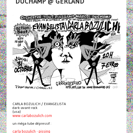
DUCHAMP @ GERLAND
CARLA BOZULICH / EVANGELISTA
dark-avant-rock
(usa)
www.carlabozulich.com
un méga tube dépressif :
carla bozulich - pissing