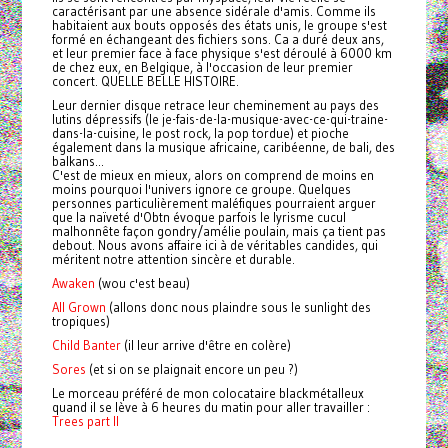
caractérisant par une absence sidérale d'amis. Comme ils
habitaient aux bouts opposés des états unis, le groupe s'est
formé en échangeant des fichiers sons. Ca a duré deux ans,
et leur premier face à face physique s'est déroulé à 6000 km
de chez eux, en Belgique, à l'occasion de leur premier
concert. QUELLE BELLE HISTOIRE.
Leur dernier disque retrace leur cheminement au pays des
lutins dépressifs (le je-fais-de-la-musique-avec-ce-qui-traine-
dans-la-cuisine, le post rock, la pop tordue) et pioche
également dans la musique africaine, caribéenne, de bali, des
balkans...
C'est de mieux en mieux, alors on comprend de moins en
moins pourquoi l'univers ignore ce groupe. Quelques
personnes particulièrement maléfiques pourraient arguer
que la naïveté d'Obtn évoque parfois le lyrisme cucul
malhonnête façon gondry/amélie poulain, mais ça tient pas
debout. Nous avons affaire ici à de véritables candides, qui
méritent notre attention sincère et durable.
Awaken
(wou c'est beau)
All Grown
(allons donc nous plaindre sous le sunlight des
tropiques)
Child Banter
(il leur arrive d'être en colère)
Sores
(et si on se plaignait encore un peu ?)
Le morceau préféré de mon colocataire blackmétalleux
quand il se lève à 6 heures du matin pour aller travailler :
Trees part II