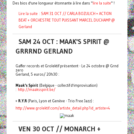
Des bios d'une longueur étonnante à lire dans "
lire la suite
" !
Lire la suite : SAM 31 OCT // CARLA BOZULICH + ACTION
BEAT + ORCHESTRE TOUT PUISSANT MARCEL DUCHAMP @
Gerland
SAM 24 OCT : MAAK'S SPIRIT @
GRRRND GERLAND
Gaffer records et Grolektif présentent - Le 24 octobre @ Grnd
zero
Gerland, 5 euros/ 20h30 :
Maak's Spirit
(Belgique - collectif d'improvisation)
:
http://maaksspirit.be/
+
R.Y.R
(Paris, Lyon et Genève - Trio Free Jazz) :
http://www.grolektif.com/
artiste_detail.php?id_artiste=
4
VEN 30 OCT // MONARCH +