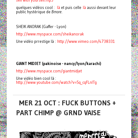
self with yourself.mp3
quelques vidéos cool :
là
et puis celle
là
aussi devant leur
public hystérique de
Bmore
.
SHEIK ANORAK (Gaffer - Lyon)
http://www.myspace.com/sheikanorak
Une vidéo prrestige là :
http://www.vimeo.com/4738331
GIANT MIDJET (pakinoise - nancy/lyon/karachi)
http://www.myspace.com/giantmidjet
Une vidéo bien cool là :
http://www.youtube.com/watch?v=5q_cqFLnITg
MER 21 OCT : FUCK BUTTONS +
PART CHIMP @ GRND VAISE