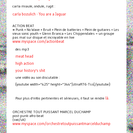
carla miaule, ondule, rugit :
carla bozulich - You are a Jaguar
ACTION BEAT
=
Punk + No Wave + Bruit + Plein de batteries + Plein de guitares + Les
vieux sonic youth + Glenn Branca + Les Chippendales = un groupe
pas mal sur disque et incroyable en live
www.myspace.com/actionbeat
des mp3
meat head
high
action
your history's shit
une vidéo au son discutable :
{youtube width="425" height="344"}ztnaRT6-Tss{/youtube}
là
Pour plus d'infos pertinentes et sérieuses, il faut se rendre
.
ORCHESTRE TOUT PUISSANT MARCEL DUCHAMP
post-punk-afro-beat
(swi/uk)
www.myspace.com/orchestretoutpuissantmarcelduchamp