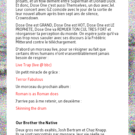
projets, et un flow dément entre Superman et Donald Duck.
Et donc, Dose One c'est aussi Themselves, un duo avec Jel.
Leur concert avec GZ coïncide avec le jour de la sortie de
leur nouvel album après bien sept ans de silence,
Crownsdown.
Dose One est GRAND, Dose One est HOT, Dose One est LE
PROPHETE, Dose One va REMUER TON CUL TRES FORT et
réorganiser ta perception du monde. On espère juste qu'il va
pas trop nous saouler avec ses discours à la Frédéric
Mitterand contre le téléchargement.
D'abord un morceau live, pour se résigner au fait que
certains êtres humains n'ont vraisemblablement jamais
besoin de respirer :
Live Trap (live @ bbc)
Un petit miracle de grâce :
Terror Fabulous
Un morceau du prochain album :
Roman is as Roman does
J'arrive pas à me retenir, un deuxième :
Skinning the drum
Our Brother the Native
Deux gros nerds exaltés, Josh Bertram et Chaz Knapp.
Ils se sont rencontrés par myspace, leur vie réelle se