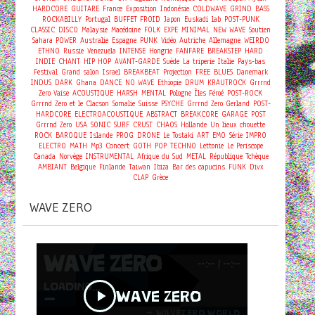
HARDCORE
GUITARE
France
Exposition
Indonésie
COLDWAVE
GRIND
BASS
ROCKABILLY
Portugal
BUFFET FROID
Japon
Euskadi
lab
POST-PUNK
CLASSIC
DISCO
Malaysie
Macédoine
FOLK
EXPE
MINIMAL
NEW WAVE
Soutien
Sahara
POWER
Australie
Espagne
PUNK
Vidéo
Autriche
Allemagne
WEIRDO
ETHNO
Russie
Venezuela
INTENSE
Hongrie
FANFARE
BREAKSTEP
HARD
INDIE
CHANT
HIP HOP
AVANT-GARDE
Suède
La triperie
Italie
Pays-bas
Festival
Grand salon
Israel
BREAKBEAT
Projection
FREE
BLUES
Danemark
INDUS
DARK
Ghana
DANCE
NO WAVE
Ethiopie
DRUM
KRAUTROCK
Grrrnd
Zero Vaise
ACOUSTIQUE
HARSH
MENTAL
Pologne
Îles Féroé
POST-ROCK
Grrrnd Zero et le Clacson
Somalie
Suisse
PSYCHE
Grrrnd Zero Gerland
POST-
HARDCORE
ELECTROACOUSTIQUE
ABSTRACT
BREAKCORE
GARAGE
POST
Grrrnd Zero
USA
SONIC
SURF
CRUST
CHAOS
Hollande
Un lieux chouette
ROCK
BAROQUE
Islande
PROG
DRONE
Le Tostaki
ART
EMO
Série
IMPRO
Concert
ELECTRO
MATH
Mp3
GOTH
POP
TECHNO
Lettonie
Le Periscope
Canada
Norvège
INSTRUMENTAL
Afrique du Sud
METAL
République Tchèque
AMBIANT
Belgique
Finlande
Taiwan
Ibiza
Bar des capucins
FUNK
Divx
CLAP
Grèce
WAVE ZERO