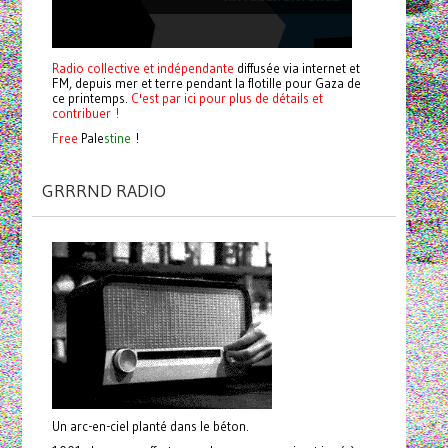
Radio collective et indépendante
diffusée via internet et
FM, depuis mer et terre pendant la flotille pour Gaza de
ce printemps.
C'est par ici pour plus de détails et
contribuer !
Free
Pale
stine
!
GRRRND RADIO
Un arc-en-ciel planté dans le béton.