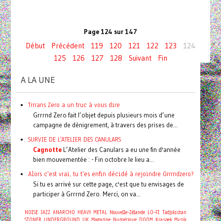
Page 124 sur 147
Début
Précédent
119
120
121
122
123
124
125
126
127
128
Suivant
Fin
A LA UNE
Trrrans Zero a un truc à vous dire
Grrrnd Zero fait l’objet depuis plusieurs mois d’une
campagne de dénigrement, à travers des prises de...
SURVIE DE L'ATELIER DES CANULARS
Cagnotte
L’Atelier des Canulars a eu une fin d'année
bien mouvementée : - Fin octobre le lieu a...
Alors c'est vrai, tu t'es enfin décidé à rejoindre Grrrndzero?
Si tu es arrivé sur cette page, c'est que tu envisages de
participer à Grrrnd Zero. Merci, on va...
NOISE
JAZZ
ANARCHO
HEAVY METAL
Nouvelle-Zélande
LO-FI
Tadjikistan
STONER
UNDERGROUND
UK
Magazine
Numérique
DOOM
Kraspek Mysik