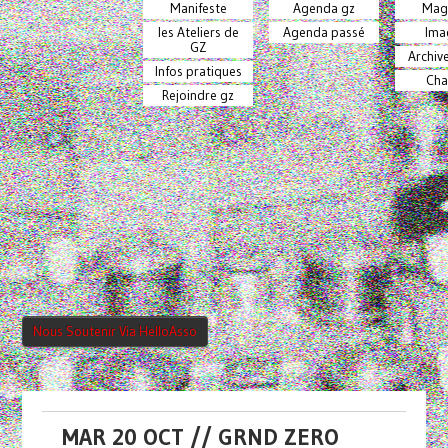
Manifeste
Agenda gz
Mag
les Ateliers de
Agenda passé
Ima
GZ
Archiv
Infos pratiques
Cha
Rejoindre gz
Nous Soutenir Via HelloAsso
MAR 20 OCT // GRND ZERO