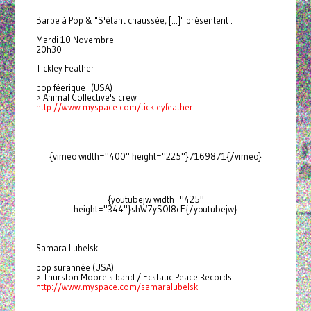
Barbe à Pop & "S'étant chaussée, [...]" présentent :
Mardi 10 Novembre
20h30
Tickley Feather
pop féerique (USA)
> Animal Collective's crew
http://www.myspace.com/
tickleyfeather
{vimeo width="400" height="225"}7169871{/vimeo}
{youtubejw width="425"
height="344"}shW7ySOl8cE{/youtubejw}
Samara Lubelski
pop surannée (USA)
> Thurston Moore's band / Ecstatic Peace Records
http://www.myspace.com/
samaralubelski