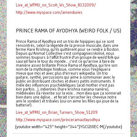
Live_at_WFMU_on_Scott_Ws_Show_8132009/
http://www.myspace.com/amendunes
PRINCE RAMA OF AYODHYA (WEIRD FOLK / US)
Prince Rama of Ayodhya est un trio de hipippies qui se sont
rencontrés, selon la légende de la presse musicale, dans une
ferme Hare Krishna, qu'ils quittèrent pour se rendre à Boston.
Depuis qu'Animal Collective s'est compagniecréolisé, nous
sommes toujours à l'affût frustré d'un groupe de weird folk qui
saurait faire le tour du monde... c'est ce qu'arrive à faire de
manière assez brillante Prince Rama of Ayodhya, qui tire son
nom de la mythologie hindoue, comme vous l'expliquera
mieux que moi et avec plus d'erreurs wikipedia. Un trio
guitare, synthé, percussions qui aime à communier avec le
public en distribuant cloches et divers petits instruments. Il
mêle des influences psychédéliques (acid mother n'est pas
loin parfois...), indiennes (hare krishna nanana nanère),
médiévales (la réverbe sur la voix... mon dieu que ça sonnerait
bien dans une église... et ferait s'arracher les cheveux notre
ami le sondier) et tribales (oui on aime les filles qui joue de la
batterie!).
Live_at_WFMU_on_Brian_Turners_Show_51209
http://www.myspace.com/princeramaofayodhya
{youtube width="425" height="344"}YGCl2tXEC-M{/youtube}