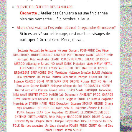
SURVIE DE L'ATELIER DES CANULARS
Cagnotte
L’Atelier des Canulars a eu une fin d'année
bien mouvementée : - Fin octobre le lieu a...
Alors c'est vrai, tu t'es enfin décidé à rejoindre Grrrndzero?
Si tu es arrivé sur cette page, c'est que tu envisages de
participer à Grrrnd Zero. Merci, on va...
Concert
Lettonie
Festival
Le Periscope
Norvège
POST-PUNK
Îles Féroé
KRAUTROCK
UNDERGROUND
FANFARE
POP
Finlande
AVANT-GARDE
Italie
Portugal
JAZZ
Australie
CHANT
CHAOS
MINIMAL
BREAKSTEP
DOOM
WEIRDO
Allemagne
Sahara
NO WAVE
DARK
Projection
Vidéo
HEAVY METAL
ACOUSTIQUE
PSYCHE
France
ART
GOTH
POST-HARDCORE
IMPRO
BREAKBEAT
BREAKCORE
EMO
Macédoine
Hollande
Somalie
BLUES
Autriche
USA
Venezuela
UK
METAL
Soutien
République Tchèque
ANARCHO
POST
Islande
CLASSIC
LO-FI
MATH
SURF
EXPE
DRONE
Russie
TECHNO
Grrrnd
Zero Vaise
Suisse
DANCE
Malaysie
Afrique du Sud
ROCKABILLY
NOISE
Grrrnd Zero et le Clacson
Grand salon
DISCO
Suède
BAROQUE
Indonésie
NEW WAVE
BUFFET FROID
HARSH
lab
Danemark
AMBIANT
PROG
GARAGE
Grèce
Grrrnd Zero Gerland
POST-ROCK
Belgique
INDIE
Le Tostaki
Magazine
Numérique
ETHNO
HARD
FREE
Exposition
Espagne
STONER
GRIND
Ghana
Mp3
ABSTRACT
HIP HOP
GUITARE
MENTAL
Nouvelle-Zélande
ELECTRO
PUNK
Taiwan
CLAP
Divx
Pays-bas
COLDWAVE
ELECTROACOUSTIQUE
INTENSE
INSTRUMENTAL
Série
Pologne
HARDCORE
ROCK
DRUM
Canada
Kraspek Mysik
Hongrie
Ibiza
Ethiopie
Tadjikistan
BASS
La triperie
INDUS
FOLK
Bar des capucins
Un lieux chouette
POWER
FUNK
CRUST
Grrrnd Zero
Israel
Euskadi
Japon
SONIC