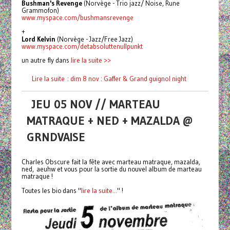
Bushman's Revenge
(Norvège - Trio jazz/ Noise, Rune
Grammofon)
www.myspace.com/
bushmansrevenge
+
Lord Kelvin
(Norvège - Jazz/Free Jazz)
www.myspace.com/
detabsoluttenullpunkt
un autre fly dans
lire la suite >>
Lire la suite : dim 8 nov : Gaffer & Grand guignol night
JEU 05 NOV // MARTEAU
MATRAQUE + NED + MAZALDA @
GRNDVAISE
Charles Obscure fait la fête avec marteau matraque, mazalda,
ned, aeuhw et vous pour la sortie du nouvel album de marteau
matraque !
Toutes les bio dans "
lire la suite...
" !