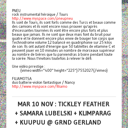
PNEU
rock instrumental héroique / Tours
http://www.myspace.com/pneupneu
Ils sont de Tours, ils sont forts comme des Turcs et beaux comme
des camions et ils vont encore nous prouver qu'après
d'incessantes tournées ils vont être encore plus forts et plus
beaux que jamais. Ils ne sont que deux mais font du bruit pour
quatre et te donnent encore plus envie de bouger ton corps que
Technodrome volume 12 balancé en quadriphonie sur 25 kilos
de son. Ils ont autant d'énergie que 50 tablettes de vitamine C et
peuvent jouer en 10 minutes un nombre de morceaux supérieur
au nombre de bières que tu parviendras à boire pendant toute
la soirée. Nous t'invitons toutefois à relever le défi.
Une vidéo prrestige :
{vimeo width="400" height="225"}7552027{/vimeo}
FILIAMOTSA
duo batterie-violon fantastique / Nancy
http://www.myspace.com/filiamo
MAR 10 NOV : TICKLEY FEATHER
+ SAMARA LUBELSKI + KLIMPARAG
+ KUUPUU @ GRND GERLAND