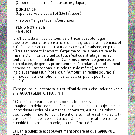
(Crooner de charme à moustache / Japon)
OORUTAICHI
(Japanese Pop Electro Foll(k)e ! / Japon)
+ Projos/Mangas/Sushis/
Surprises…
VEN 6 NOV à 20h
- 6 euros
Ici d’habitude on use de tous les artifices et subterfuges
possibles pour vous convaincre que les groupes sont géniaux et
qu’il faut venir au concert. À travers ce
systématisme, en plus
d’être sacrément énervant, s’exprime toute la perversité et la
misère d’un monde cruel où tout n’est que stratagèmes et
tentatives de manipulation… Car sous couvert de générosité
bien placée, de gentils promoteurs indépendants (et totalement
bénévoles... accordons leur cela tout de même), tentent
insidieusement (sur l’hôtel d’un “Amour” en réalité sournois)
d’imposer leurs émotions musicales à un public pourtant
“chéri”.
C’est pourquoi je tenterai aujourd’hui de vous dissuader de venir
à la
JAPAN (GLK)ITCH PARTY !
1) Car s’il demeure que les Japonais font preuve d’une
imagination débordante au fil de projets musicaux toujours plus
iconoclastes voire réellement surprenants, est-ce une raison
pour vouloir importer leurs Inventions sur notre sol ? Ne serait-il
pas plus “éthique” de se déplacer là-bas et constater en toute
humilité (et dans le contexte) notre infériorité ?
2) Car la publicité est souvent mensongère et que
GANGPOL