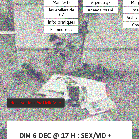
Manifeste
Agenda gz
Mag
les Ateliers de
Agenda passé
Ima
GZ
Archiv
Infos pratiques
Cha
Rejoindre gz
Nous Soutenir Via HelloAsso
DIM 6 DEC @ 17 H : SEX/VID +