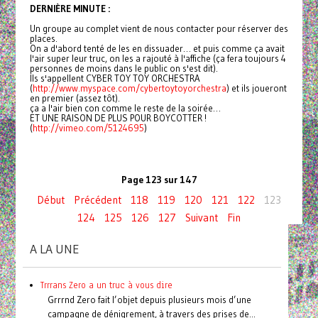
DERNIÈRE MINUTE :
Un groupe au complet vient de nous contacter pour réserver des
places.
On a d'abord tenté de les en dissuader… et puis comme ça avait
l'air super leur truc, on les a rajouté à l'affiche (ça fera toujours 4
personnes de moins dans le public on s'est dit).
Ils s'appellent CYBER TOY TOY ORCHESTRA
(
http://www.myspace.com/
cybertoytoyorchestra
) et ils joueront
en premier (assez tôt).
ça a l'air bien con comme le reste de la soirée…
ET UNE RAISON DE PLUS POUR BOYCOTTER !
(
http://vimeo.com/5124695
)
Page 123 sur 147
Début
Précédent
118
119
120
121
122
123
124
125
126
127
Suivant
Fin
A LA UNE
Trrrans Zero a un truc à vous dire
Grrrnd Zero fait l’objet depuis plusieurs mois d’une
campagne de dénigrement, à travers des prises de...