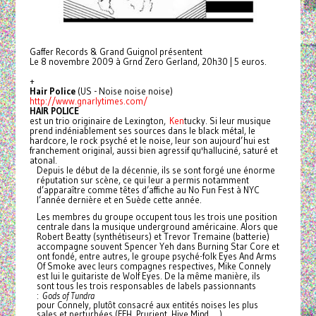
Gaffer Records & Grand Guignol présentent
Le 8 novembre 2009 à Grnd Zero Gerland, 20h30 | 5 euros.
+
Hair Police
(US - Noise noise noise)
http://www.gnarlytimes.com/
HAIR POLICE
est un trio originaire de Lexington,
Ken
tucky. Si leur musique
prend indéniablement ses sources dans le black métal, le
hardcore, le rock psyché et le noise, leur son aujourd’hui est
franchement original, aussi bien agressif qu'halluciné, saturé et
atonal.
Depuis le début de la décennie, ils se sont forgé une énorme
réputation sur scène, ce qui leur a permis notamment
d’apparaître
comme têtes d’affiche au No Fun Fest à NYC
l’année dernière et en Suède cette année.
Les membres du groupe occupent tous les trois une position
centrale dans la musique underground américaine. Alors que
Robert Beatty (synthétiseurs) et Trevor Tremaine (batterie)
accompagne souvent Spencer Yeh dans Burning Star Core et
ont fondé, entre autres, le groupe psyché-folk Eyes And Arms
Of Smoke avec leurs compagnes respectives, Mike Connely
est lui le guitariste de Wolf Eyes. De la même manière, ils
sont tous les trois responsables de labels passionnants
:
Gods of Tundra
pour Connely, plutôt consacré aux entités noises les plus
sales et perturbées (FFH, Prurient, Hive Mind, …),