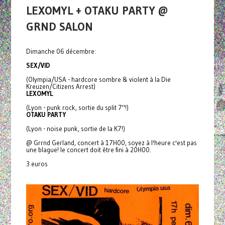
LEXOMYL + OTAKU PARTY @
GRND SALON
Dimanche 06 décembre:
SEX/VID
(Olympia/USA - hardcore sombre & violent à la Die
Kreuzen/Citizens Arrest)
LEXOMYL
(Lyon - punk rock, sortie du split 7"!)
OTAKU PARTY
(Lyon - noise punk, sortie de la K7!)
@ Grrnd Gerland, concert à 17H00, soyez à l'heure c'est pas
une blague! le concert doit être fini à 20H00.
3 euros