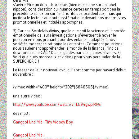
UND MIT
s’avère être un duo… bordelais (bien que signé sur un label
nippon), considération qui nuance certes un temps soit peu la
précédente réflexion sur l’infériorité des occidentaux, mais qui
incitera le lecteur au doute systématique devant nos manœuvres
promotionnelles et intitulés apocryphes.
3) Car ces Bordelais divins, quelle que soit la science et la portée
émotionnelle de leurs investigations, s’évertuent à noyer le
poisson en nous prenant pour des enfants inadaptés à nos
sociétés modernes rationnelles et tristes (Comment pourrions-
nous seulement appréhender le monde de la finance, l’indice
dow Jones et le CAC 40 ainsi guidés par ces hippies rêveurs ?).
Voici quelques morceaux et vidéos pour vous persuader de la
SUPERCHERIE !
Le teaser de leur nouveau dvd, qui sort comme par hasard début
novembre :
{vimeo width="400" height="302"}6846505{/vimeo}
une autre vidéo :
http://www.youtube.com/watch?
v=Ek94gwpIRWs
des mp3 :
Gangpol Und Mit - Tiny Woody Boy
Gangpol Und Mit -