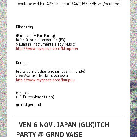
{youtube width="425" height="344"}JB6liKBB-vc{/youtube}
Klimparag
(Klimperei + Pan Parag)
boîte à jouets renversée (FR)
> Lunaire Instrumentale Toy-Music
http://www.myspace.com/
klimperei
Kuupuu
bruits et mélodies enchantées (Finlande)
> ex-Avarus, Hertta Lussu Ässä
http://www.myspace.com/kuupuu
6 euros
(+ 1 Euros d'adhésion)
grrrnd gerland
VEN 6 NOV : JAPAN (GLK)ITCH
PARTY @ GRND VAISE