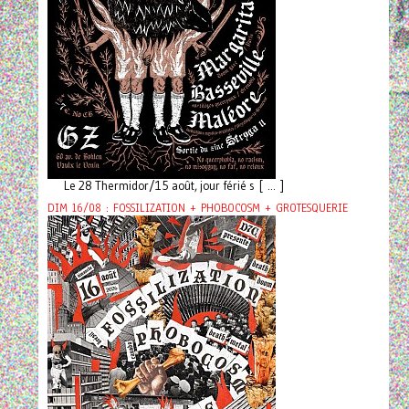
Le 28 Thermidor/15 août, jour férié s [ ... ]
DIM 16/08 : FOSSILIZATION + PHOBOCOSM + GROTESQUERIE