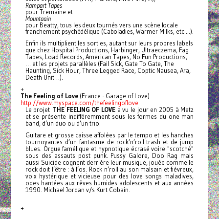
Rampart Tapes
pour Tremaine et
Mountaain
pour Beatty, tous les deux tournés vers une scène locale
franchement psychédélique (Caboladies, Warmer Milks, etc …).
Enfin ils multiplient les sorties, autant sur leurs propres labels
que chez Hospital Productions, Harbinger, Ultraeczema, Fag
Tapes, Load Records, American Tapes, No Fun Productions,
… et les projets parallèles (Fail Sick, Gate To Gate, The
Haunting, Sick Hour, Three Legged Race, Coptic Nausea, Ara,
Death Unit…).
+
The Feeling of Love
(France - Garage of Love)
http://www.myspace.com/
thefeelingoflove
Le projet
THE FEELING OF LOVE
a vu le jour en 2005 à Metz
et se présente indifféremment sous les formes du one man
band, d’un duo ou d’un trio.
Guitare et grosse caisse affolées par le tempo et les hanches
tournoyantes d’un fantasme de rock’n’roll trash et de jump
blues. Orgue famélique et hypnotique écrasé voire "scotché"
sous des assauts post punk. Pussy Galore, Doo Rag mais
aussi Suicide cognent derrière leur musique, jouée comme le
rock doit l’être : à l’os.
Rock n’roll au son malsain et fiévreux,
voix hystérique et vicieuse pour des love songs maladives,
odes hantées aux rêves humides adolescents et aux années
1990. Michael Jordan v/s Kurt Cobain.
+