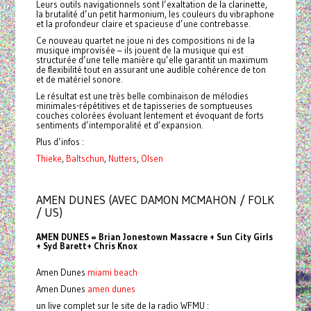
Leurs outils navigationnels sont l’exaltation de la clarinette,
la brutalité d’un petit harmonium, les couleurs du vibraphone
et la profondeur claire et spacieuse d’une contrebasse.
Ce nouveau quartet ne joue ni des compositions ni de la
musique improvisée – ils jouent de la musique qui est
structurée d’une telle manière qu’elle garantit un maximum
de flexibilité tout en assurant une audible cohérence de ton
et de matériel sonore.
Le résultat est une très belle combinaison de mélodies
minimales-répétitives et de tapisseries de somptueuses
couches colorées évoluant lentement et évoquant de forts
sentiments d’intemporalité et d’expansion.
Plus d’infos :
Thieke
,
Baltschun
,
Nutters
,
Olsen
AMEN DUNES (AVEC DAMON MCMAHON / FOLK
/ US)
AMEN DUNES = Brian Jonestown Massacre + Sun City Girls
+ Syd Barett+ Chris Knox
Amen Dunes
miami beach
Amen Dunes
amen dunes
un live complet sur le site de la radio WFMU :