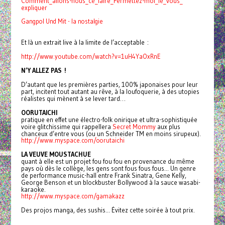
Comment_allons-nous_ce_faire_
Permettez-moi_le_vous_
expliquer
Gangpol Und Mit - la nostalgie
Et là un extrait live à la limite de l’acceptable :
http://www.youtube.com/watch?
v=1uH4YaOxRnE
N’Y ALLEZ PAS !
D’autant que les premières parties, 100% japonaises pour leur
part, incitent tout autant au rêve, à la loufoquerie, à des utopies
réalistes qui mènent à se lever tard…
OORUTAICHI
pratique en effet une électro-folk onirique et ultra-sophistiquée
voire glitchissime qui rappellera
Secret Mommy
aux plus
chanceux d’entre vous (ou un Schneider TM en moins sirupeux).
http://www.myspace.com/
oorutaichi
LA VEUVE MOUSTACHUE
quant à elle est un projet fou fou fou en provenance du même
pays où dès le collège, les gens sont fous fous fous... Un genre
de performance music-hall entre Frank Sinatra, Gene Kelly,
George Benson et un blockbuster Bollywood à la sauce wasabi-
karaoke.
http://www.myspace.com/
gamakazz
Des projos manga, des sushis... Évitez cette soirée à tout prix.