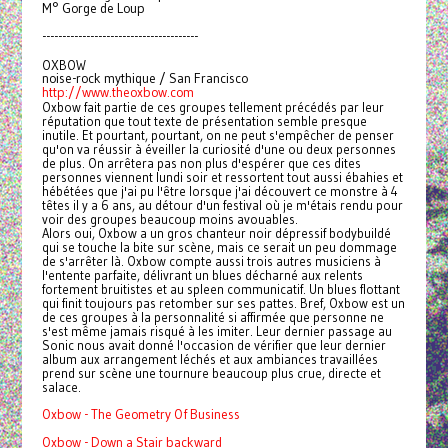
M° Gorge de Loup
---------------------------------------
OXBOW
noise-rock mythique / San Francisco
http://www.theoxbow.com
Oxbow fait partie de ces groupes tellement précédés par leur
réputation que tout texte de présentation semble presque
inutile. Et pourtant, pourtant, on ne peut s'empêcher de penser
qu'on va réussir à éveiller la curiosité d'une ou deux personnes
de plus. On arrêtera pas non plus d'espérer que ces dites
personnes viennent lundi soir et ressortent tout aussi ébahies et
hébétées que j'ai pu l'être lorsque j'ai découvert ce monstre à 4
têtes il y a 6 ans, au détour d'un festival où je m'étais rendu pour
voir des groupes beaucoup moins avouables.
Alors oui, Oxbow a un gros chanteur noir dépressif bodybuildé
qui se touche la bite sur scène, mais ce serait un peu dommage
de s'arrêter là. Oxbow compte aussi trois autres musiciens à
l'entente parfaite, délivrant un blues décharné aux relents
fortement bruitistes et au spleen communicatif. Un blues flottant
qui finit toujours pas retomber sur ses pattes. Bref, Oxbow est un
de ces groupes à la personnalité si affirmée que personne ne
s'est même jamais risqué à les imiter. Leur dernier passage au
Sonic nous avait donné l'occasion de vérifier que leur dernier
album aux arrangement léchés et aux ambiances travaillées
prend sur scène une tournure beaucoup plus crue, directe et
salace.
Oxbow - The Geometry Of Business
Oxbow - Down a Stair backward