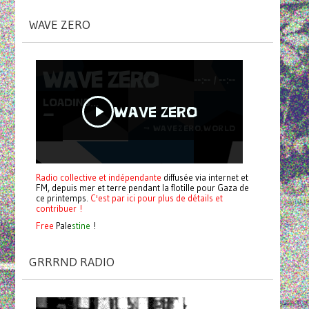
WAVE ZERO
Radio collective et indépendante
diffusée via internet et
FM, depuis mer et terre pendant la flotille pour Gaza de
ce printemps.
C'est par ici pour plus de détails et
contribuer !
Free
Pale
stine
!
GRRRND RADIO