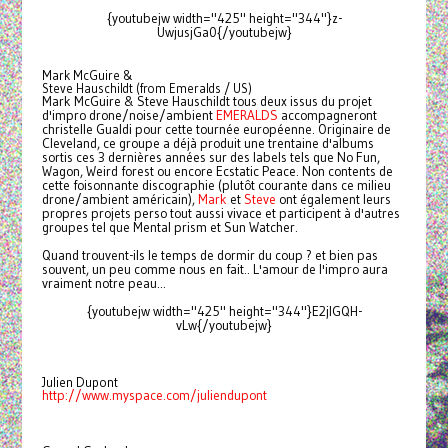
{youtubejw width="425" height="344"}z-
UwjusjGa0{/youtubejw}
Mark McGuire &
Steve Hauschildt (from Emeralds / US)
Mark McGuire & Steve Hauschildt tous deux issus du projet
d'impro drone/noise/ambient
EMERALDS
accompagneront
christelle Gualdi pour cette tournée européenne. Originaire de
Cleveland, ce groupe a déjà produit une trentaine d'albums
sortis ces 3 dernières années sur des labels tels que No Fun,
Wagon, Weird forest ou encore Ecstatic Peace. Non contents de
cette foisonnante discographie (plutôt courante dans ce milieu
drone/ambient américain),
Mark
et
Steve
ont également leurs
propres projets perso tout aussi vivace et participent à d'autres
groupes tel que Mental prism et Sun Watcher.
Quand trouvent-ils le temps de dormir du coup ? et bien pas
souvent, un peu comme nous en fait.. L'amour de l'impro aura
vraiment notre peau...
{youtubejw width="425" height="344"}E2jlGQH-
vLw{/youtubejw}
Julien Dupont
http://www.myspace.com/juliendupont