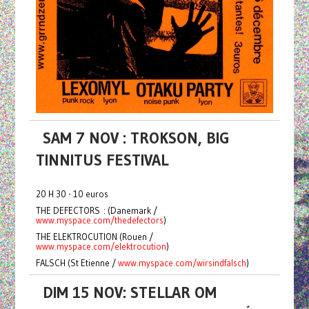
SAM 7 NOV : TROKSON, BIG
TINNITUS FESTIVAL
20 H 30 - 10 euros
THE DEFECTORS : (Danemark /
www.myspace.com/thedefectors
)
THE ELEKTROCUTION (Rouen /
www.myspace.com/elektrocution
)
FALSCH (St Etienne /
www.myspace.com/wirsindfalsch
)
DIM 15 NOV: STELLAR OM