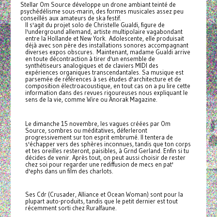
Stellar Om Source développe un drone ambiant teinté de
psychédélisme sous-marin, des formes musicales assez peu
conseillés aux amateurs de ska festif.
Il s'agit du projet solo de Christelle Gualdi, figure de
l'underground allemand, artiste multipolaire vagabondant
entre la Hollande et New York. Adolescente, elle produisait
déjà avec son père des installations sonores accompagnant
diverses expos obscures. Maintenant, madame Gualdi arrive
en toute décontraction à tirer d'un ensemble de
synthétiseurs analogiques et de claviers MIDI des
expériences organiques transcendantales. Sa musique est
parsemée de références à ses études d'architecture et de
composition électroacoustique, en tout cas on a pu lire cette
information dans des revues rigoureuses nous expliquant le
sens de la vie, comme Wire ou Anorak Magazine.
Le dimanche 15 novembre, les vagues créées par Om
Source, sombres ou méditatives, déferleront
progressivement sur ton esprit embrumé. Il tentera de
s'échapper vers des sphères inconnues, tandis que ton corps
et tes oreilles resteront, paisibles, à Grnd Gerland. Enfin si tu
décides de venir. Après tout, on peut aussi choisir de rester
chez soi pour regarder une rediffusion de mecs en pat'
d'ephs dans un film des charlots.
Ses Cdr (Crusader, Alliance et Ocean Woman) sont pour la
plupart auto-produits, tandis que le petit dernier est tout
récemment sorti chez Ruralfaune.