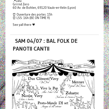
📍Lieu:
Grrrnd Zero
60 Av. de Bohlen, 69120 Vaulx-en-Velin (Lyon)
⏰ Ouverture des portes: 15h
⏰ LSS: 16h (BE ON TIME ‼️)
See yall there 💗
SAM 04/07 : BAL FOLK DE
PANOTII CANTII