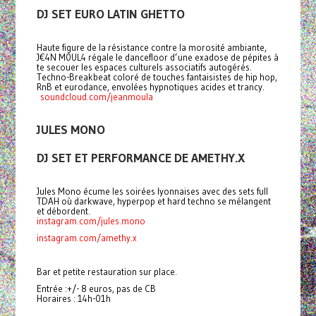
DJ SET EURO LATIN GHETTO
Haute figure de la résistance contre la morosité ambiante,
J€4N M0UL4 régale le dancefloor d’une exadose de pépites à
te secouer les espaces culturels associatifs autogérés.
Techno-Breakbeat coloré de touches fantaisistes de hip hop,
RnB et eurodance, envolées hypnotiques acides et trancy.
soundcloud.com/jeanmoula
JULES MONO
DJ SET ET PERFORMANCE DE AMETHY.X
Jules Mono écume les soirées lyonnaises avec des sets full
TDAH où darkwave, hyperpop et hard techno se mélangent
et débordent.
instagram.com/jules.mono
instagram.com/amethy.x
Bar et petite restauration sur place.
Entrée :+/- 8 euros, pas de CB
Horaires : 14h-01h