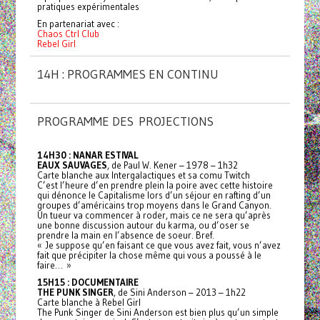
pratiques expérimentales
En partenariat avec :
Chaos Ctrl Club
Rebel Girl
14H : PROGRAMMES EN CONTINU
PROGRAMME DES PROJECTIONS
14H30 : NANAR ESTIVAL
EAUX SAUVAGES
, de Paul W. Kener – 1978 – 1h32
Carte blanche aux Intergalactiques et sa comu Twitch
C’est l’heure d’en prendre plein la poire avec cette histoire
qui dénonce le Capitalisme lors d’un séjour en rafting d’un
groupes d’américains trop moyens dans le Grand Canyon.
Un tueur va commencer à roder, mais ce ne sera qu’après
une bonne discussion autour du karma, ou d’oser se
prendre la main en l’absence de soeur. Bref.
« Je suppose qu’en faisant ce que vous avez fait, vous n’avez
fait que précipiter la chose même qui vous a poussé à le
faire… »
15H15 : DOCUMENTAIRE
THE PUNK SINGER
, de Sini Anderson – 2013 – 1h22
Carte blanche à Rebel Girl
The Punk Singer de Sini Anderson est bien plus qu’un simple