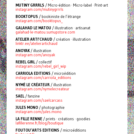
MUTINY GRRRLS
/ Micro-édition · Micro-label · Print-art
instagram.com/mutinygrrrls
BOOKTOPUS
/ bookiniste de l’étrange
instagram.com/booktopus_
GALAHAD LE MATOU
/ illustration · artisanat
galahad-le-matou.sumupstore.com
ATELIER ARTI’CHAUD
/ création · illustration
linktr.ee/atelierartichaud
ANOYAK
/ illustration
instagram.com/anoyak
REBEL GIRL
/ collectif
instagram.com/rebel_girl_wip
CARRIOLA EDITIONS
/ microédition
instagram.com/carriola_editions
NYMÉ LE CRÉATEUR
/ illustration
instagram.com/nymelecreateur
SAEL
/ fanzine
instagram.com/saelcarcass
JULES MONO
/ photographie
instagram.com/jules.mono
LA FILLE RENNE
/ prints · créations · goodies
lafillerenne.fr/blog/boutique
FOUTOU’ARTS EDITIONS
/ microéditions