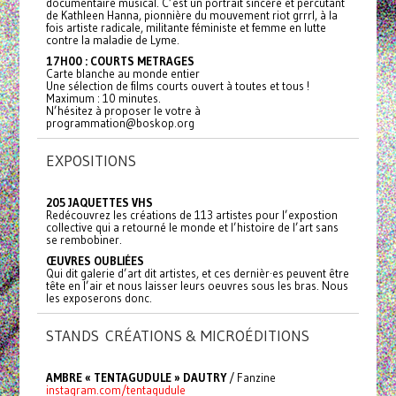
documentaire musical. C’est un portrait sincère et percutant
de Kathleen Hanna, pionnière du mouvement riot grrrl, à la
fois artiste radicale, militante féministe et femme en lutte
contre la maladie de Lyme.
17H00 : COURTS METRAGES
Carte blanche au monde entier
Une sélection de films courts ouvert à toutes et tous !
Maximum : 10 minutes.
N’hésitez à proposer le votre à
programmation@boskop.org
EXPOSITIONS
205 JAQUETTES VHS
Redécouvrez les créations de 113 artistes pour l’expostion
collective qui a retourné le monde et l’histoire de l’art sans
se rembobiner.
ŒUVRES OUBLIÉES
Qui dit galerie d’art dit artistes, et ces dernièr·es peuvent être
tête en l’air et nous laisser leurs oeuvres sous les bras. Nous
les exposerons donc.
STANDS CRÉATIONS & MICROÉDITIONS
AMBRE « TENTAGUDULE » DAUTRY
/ Fanzine
instagram.com/tentagudule