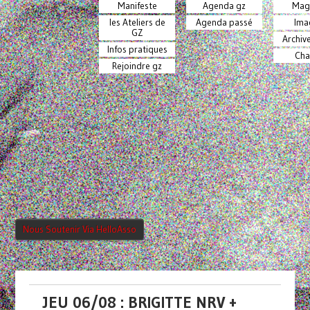
Manifeste
Agenda gz
Mag
les Ateliers de
Agenda passé
Ima
GZ
Archiv
Infos pratiques
Cha
Rejoindre gz
Nous Soutenir Via HelloAsso
JEU 06/08 : BRIGITTE NRV +