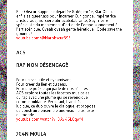
Klar.Obscur Rappeuse déjantée & dégenrée, Klar Obscur
enfile sa queer.ass pour incarner Cunigonde, Impératrice
aristocrade, Sorcière abr.acab.dabrante, Gay.rrièrre
spécialiste du maniement d’art et de l’empoisonnement à
l’art.scénique. Oyeah oyeah gente hérétique : Gode save the
gouines !
youtube.com/@klarobscur393
ACS
RAP NON DÉSENGAGÉ
Pour un rap utile et dynamisant,
Pour créer du lien et du sens,
Pour une poésie qui parle de nos réalités.
ACS explore toutes les facettes musicales
du rap avec une plume qui se revendique
comme militante. Percutant, tranché,
ludique, ce duo ouvre le dialogue, et propose
de construire ensemble une vision plus juste
du monde.
youtube.com/watch?v=DAvI46LOqwM
J€4N M0UL4