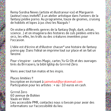
Remy-Sordna Neves (artiste et illustrareur-ice) et Marguerin
(auteur) vous inviteNT à un atelier artistique dans l'univers de la
fantasy pédée porno. Au programme, touze de gnomes, cruising
de hobbits et lopes à jus chez les Nazguls !
On visitera différents genres de la fantasy (high, dark, urban,
science...) et on imaginera des histoires de culs pédées entre les
orcs, les elfes, les trolls ou des créatures inventées pour
l'occasion.
L'idée est d'écrire et d'illustrer chacun* une histoire de fantasy
porno gay. Dans l'idéal on imprime tout sur place et on fait un
fanzine.
Pour s'inspirer : cartes Magic, cartes Yu-Gi-Oh et des ouvrages
tirés du Brrrazero, la bibli lgbtqi du Grrrrnd Zéro.
Viens avec tout ton matos et tes inspis.
Places limitées !!
Inscription en écrivant à
jaimetout@protonmail.com
Participation pour les artistes : + ou - 10 euros en cash.
Grrrnd Zero
60 avenue de Bohlen
Vaulx en Velin
Lieu accessible PMR, contactez nous si besoin pour avoir des
informations sur l'accessibilité du lieu.