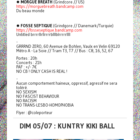
✹
MORGUE BREATH
(Grindcore // US)
https://morguebreath.bandcamp.com
Du beau monde
✹
FOSSE SEPTIQUE
(Grindgore // Danemark/Turquie)
https://fosseseptique.bandcamp.com
Untitled brrrrllrllrrrrblllblrrrrrllll
-
GRRRND ZERO, 60 Avenue de Bohlen, Vaulx en Velin 69120
Métro A - La Soie // Tram T3, T7 // Bus : C8, 16, 52, 67
Portes : 20h
Concerts : 21h
PAF : +/- 7€
NO CB ! ONLY CASH IS REAL !
-
Aucun comportement haineux, oppressif, agressif ne sera
toléré.
NO SEXISM
NO FASCIST BEHAVIOUR
NO RACISM
NO TRANS-LESBO-HOMOPHOBIA
Flyer : @coleporteur
DIM 05/07 : KUNTRY KIKI BALL