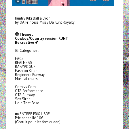
Kuntry Kiki Ball à Lyon
by OA Princess Missy Da Kunt Royalty
🤠 Theme :
Cowboy/Country version KUNT
Be creative 💕
📝 Categories :
FACE
REALNESS
BABYVOGUE
Fashion Killah
Beginners Runway
Musical chairs
Com vs Com
OTA Performance
OTA Runway
Sex Siren
Hold That Pose
🎟️ ENTRÉE PRIX LIBRE
Prix conseillé 10€
(Gratuit pour les fem queen)