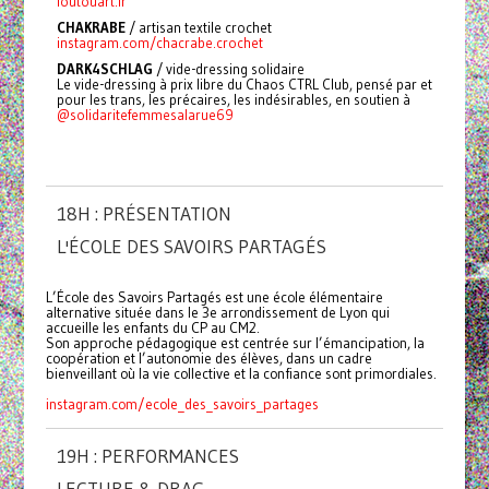
foutouart.fr
CHAKRABE
/
artisan textile crochet
instagram.com/chacrabe.crochet
DARK4SCHLAG
/ vide-dressing solidaire
Le vide-dressing à prix libre du Chaos CTRL Club, pensé par et
pour les trans, les précaires, les indésirables, en soutien à
@solidaritefemmesalarue69
18H : PRÉSENTATION
L'ÉCOLE DES SAVOIRS PARTAGÉS
L’École des Savoirs Partagés est une école élémentaire
alternative située dans le 3e arrondissement de Lyon qui
accueille les enfants du CP au CM2.
Son approche pédagogique est centrée sur l’émancipation, la
coopération et l’autonomie des élèves, dans un cadre
bienveillant où la vie collective et la confiance sont primordiales.
instagram.com/ecole_des_savoirs_partages
19H : PERFORMANCES
LECTURE & DRAG