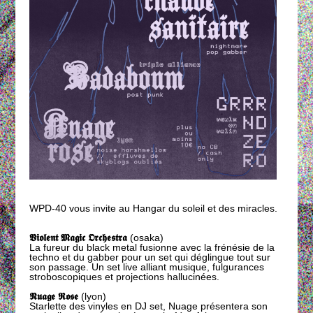
WPD-40 vous invite au Hangar du soleil et des miracles.
𝖁𝖎𝖔𝖑𝖊𝖓𝖙 𝕸𝖆𝖌𝖎𝖈 𝕺𝖗𝖈𝖍𝖊𝖘𝖙𝖗𝖆
(osaka)
La fureur du black metal fusionne avec la frénésie de la
techno et du gabber pour un set qui déglingue tout sur
son passage. Un set live alliant musique, fulgurances
stroboscopiques et projections hallucinées.
𝕹𝖚𝖆𝖌𝖊 𝕽𝖔𝖘𝖊
(lyon)
Starlette des vinyles en DJ set, Nuage présentera son