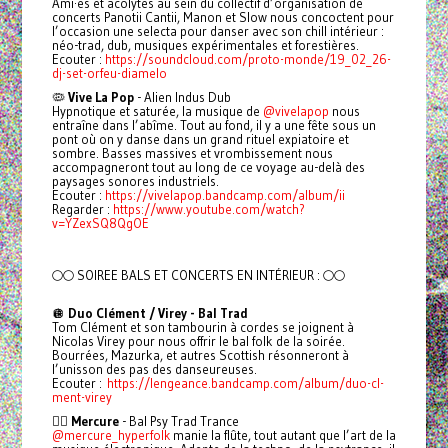
Ami·es et acolytes au sein du collectif d’organisation de
concerts Panotii Cantii, Manon et Slow nous concoctent pour
l’occasion une selecta pour danser avec son chill intérieur :
néo-trad, dub, musiques expérimentales et forestières.
Ecouter :
https://soundcloud.com/proto-monde/19_02_26-
dj-set-orfeu-diamelo
🦠
Vive La Pop
- Alien Indus Dub
Hypnotique et saturée, la musique de
@vivelapop
nous
entraîne dans l’abîme. Tout au fond, il y a une fête sous un
pont où on y danse dans un grand rituel expiatoire et
sombre. Basses massives et vrombissement nous
accompagneront tout au long de ce voyage au-delà des
paysages sonores industriels.
Ecouter :
https://vivelapop.bandcamp.com/album/ii
Regarder :
https://www.youtube.com/watch?
v=YZexSQ8QgOE
🌕🌕 SOIREE BALS ET CONCERTS EN INTÉRIEUR : 🌕🌕
🪩
Duo Clément / Virey - Bal Trad
Tom Clément et son tambourin à cordes se joignent à
Nicolas Virey pour nous offrir le bal folk de la soirée.
Bourrées, Mazurka, et autres Scottish résonneront à
l’unisson des pas des danseureuses.
Ecouter :
https://lengeance.bandcamp.com/album/duo-cl-
ment-virey
🧚‍♂️
Mercure
- Bal Psy Trad Trance
@mercure_hyperfolk
manie la flûte, tout autant que l’art de la