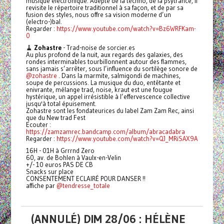
musique électronique. Adepte de la techno, de la psytrance, il
revisite le répertoire traditionnel à sa façon, et de par sa
fusion des styles, nous offre sa vision moderne d’un
(electro-)bal.
Regarder :
https://www.youtube.com/watch?v=Bz6WRFKam-
0
🧹
Zohastre
- Trad-noise de sorcier.es
Au plus profond de la nuit, aux regards des galaxies, des
rondes interminables tourbillonnent autour des flammes,
sans jamais s’arrêter, sous l’influence du sortilège sonore de
@zohastre
. Dans la marmite, salmigondi de machines,
soupe de percussions. La musique du duo, entêtante et
enivrante, mélange trad, noise, kraut est une fougue
hystérique, un appel irrésistible à l’effervescence collective
jusqu'à total épuisement.
Zohastre sont les fondateurices du label Zam Zam Rec, ainsi
que du New trad Fest
Ecouter :
https://zamzamrec.bandcamp.com/album/abracadabra
Regarder :
https://www.youtube.com/watch?v=QJ_MRiSAX9A
16H - 01H à Grrrnd Zero
60, av. de Bohlen à Vaulx-en-Velin
+/- 10 euros PAS DE CB
Snacks sur place
CONSENTEMENT ECLAIRÉ POUR DANSER !!
affiche par
@tendresse_totale
(ANNULÉ) DIM 28/06 : HÉLÈNE