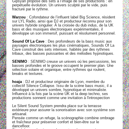
Gipsyan propose des sets à l’image de ses productions : en
perpétuelle évolution. Un univers sculpté par le vide, puis
fracturé par le rythme.
Warzou
: Cofondateur de l’influent label Big Science, résident
sur LYL Radio, ainsi que DJ et producteur reconnu pour son
univers hybride singulier. À la croisée du dub indus, de la UK
bass et des musiques électroniques expérimentales, il
développe un son immersif, puissant et résolument personnel.
Sound Of La Cave
: Des profondeurs de la bass music aux
paysages électroniques les plus cinématiques, Sounds Of La
Cave construit des sets intenses, habités par des rythmes
tribaux, des basses puissantes et des mélodies hypnotiques.
SENIMO
: SENIMO creuse un univers où les percussions, les
basses profondes et le groove occupent le premier plan. Une
sélection solaire et organique, entre rythmes qui roulent,
breaks et textures.
hoaja
: DJ et producteur originaire de Lyon, membre du
collectif Silence Collapse. Issu de la scène bass music, il a
développé un univers sombre, hypnotique et minimaliste.
Influencé à la fois par la scène UK et la deep techno, ses
productions sonnent comme une invitation à l'introspection
Le Silent Sound System prendra place sur la terrasse
extérieure pour assurer la sonorisation avec son système son
artisanal.
Pensée comme un refuge, la scénographie combine ombrage
et fraîcheur pour préserver confort et bien-être sur le
dancefloor.