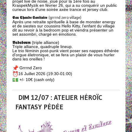
projet live de noise, joué pour la 1ère fois au
KraspekMyzik en février 26, qui a su conquérir un public
curieux lors d'une soirée axée trance et jersey club.
𝕰𝖆𝖚 𝕮𝖍𝖆𝖚𝖉𝖊 𝕾𝖆𝖓𝖎𝖙𝖆𝖎𝖗𝖊
(grrrnd zero village)
Après une retraite spirituelle à base de monster energy
et de siestes sur coussins Hello Kitty, l'enfant du village
dit au revoir à la bedroom pop et viendra présenter un
set assombri, chargé en émotions.
𝕭𝖆𝖉𝖆𝖇𝖔𝖚𝖒
(triple alliance)
Triple alliance, quadruple lineup.
Le trio féminin post-punk vient poser ses nappes éthérée
d'orgue életronique, et se fera un plaisir de vous hurler
dans les oreilles !
Grrrnd Zero
16 Juillet 2026 (19:30-01:00)
+/- 10€ (cash only)
DIM 12/07 : ATELIER HÉROÏC
FANTASY PÉDÉE