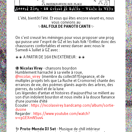
L’été, bientôt l’été. Et vous qui êtes encore vivant-es, nous
vous convions au
✨
BAL FOLK DE PANOTII CANTII
✨
On s’est creusé les méninges pour vous proposer une prog
qui puisse unir l’esprit de GZ et les bals folk ! Enfilez donc des
chaussures confortables et venez danser avec nous le
Samedi 4 Juillet à GZ avec :
☀️☀️ A PARTIR DE 16H EN EXTÉRIEUR : ☀️☀️
🐝
Nicolas Virey
- chansons bourdon
Humblement harnaché à sa vielle à roue,
@nicolas_virey
(membre du collectif l'Engeance, et de
multiples projets tels que La Ruche et Cromorne) chante des
errances de vie, des poèmes glanés auprès des arbres, des
pierres, du soleil et de la lune.
Les légendes d'antan et histoires d'aujourd'hui se mêlent au
son d'un indolent bourdon et nous invite à la douce flanance
d'une journée d'été
Ecouter :
https://nicolasvirey.bandcamp.com/album/sortie-
dusine
Regarder :
https://www.youtube.com/watch?
v=cp1EXmNSuv4
🪱
Proto-Monde DJ Set
- Musique de chill intérieur