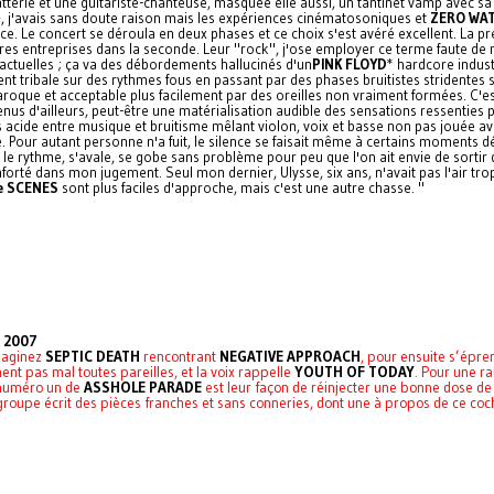
rie et une guitariste-chanteuse, masquée elle aussi, un tantinet vamp avec sa 
5+, j'avais sans doute raison mais les expériences cinématosoniques et
ZERO WA
. Le concert se déroula en deux phases et ce choix s'est avéré excellent. La premi
s entreprises dans la seconde. Leur "rock", j'ose employer ce terme faute de mi
actuelles ; ça va des débordements hallucinés d'un
PINK FLOYD
* hardcore indust
nt tribale sur des rythmes fous en passant par des phases bruitistes stridentes 
 baroque et acceptable plus facilement par des oreilles non vraiment formées. C'e
enus d'ailleurs, peut-être une matérialisation audible des sensations ressentie
acide entre musique et bruitisme mêlant violon, voix et basse non pas jouée av
 Pour autant personne n'a fuit, le silence se faisait même à certains moments dé
 le rythme, s'avale, se gobe sans problème pour peu que l'on ait envie de sortir d
rté dans mon jugement. Seul mon dernier, Ulysse, six ans, n'avait pas l'air trop d
e SCENES
sont plus faciles d'approche, mais c'est une autre chasse. "
s 2007
maginez
SEPTIC DEATH
rencontrant
NEGATIVE APPROACH
, pour ensuite s’épr
nt pas mal toutes pareilles, et la voix rappelle
YOUTH OF TODAY
. Pour une r
 numéro un de
ASSHOLE PARADE
est leur façon de réinjecter une bonne dose de
groupe écrit des pièces franches et sans conneries, dont une à propos de ce co