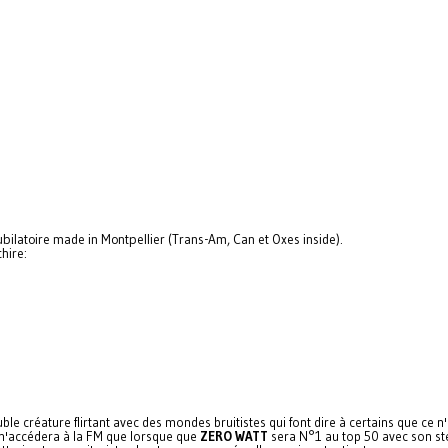
jubilatoire made in Montpellier (Trans-Am, Can et Oxes inside).
hire:
uble créature flirtant avec des mondes bruitistes qui font dire à certains que ce
i n'accédera à la FM que lorsque que
ZERO WATT
sera N°1 au top 50 avec son ste