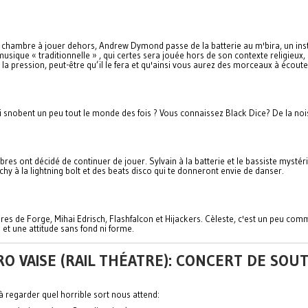
de chambre à jouer dehors, Andrew Dymond passe de la batterie au m'bira, un i
a musique « traditionnelle » , qui certes sera jouée hors de son contexte religieu
 la pression, peut-être qu’il le fera et qu'ainsi vous aurez des morceaux à écoute
 snobent un peu tout le monde des fois ? Vous connaissez Black Dice? De la noise 
res ont décidé de continuer de jouer. Sylvain à la batterie et le bassiste mystér
hy à la lightning bolt et des beats disco qui te donneront envie de danser.
 de Forge, Mihai Edrisch, Flashfalcon et Hijackers. Cèleste, c'est un peu comm
 et une attitude sans fond ni forme.
RO VAISE (RAIL THÉATRE): CONCERT DE S
 regarder quel horrible sort nous attend: