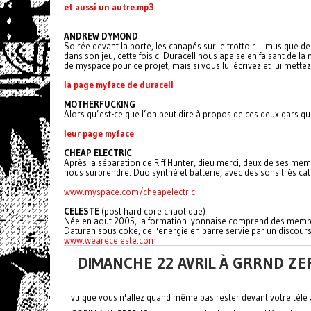
et aussi un autre.mp3
ANDREW DYMOND
Soirée devant la porte, les canapés sur le trottoir… musique 
dans son jeu, cette fois ci Duracell nous apaise en faisant de l
de myspace pour ce projet, mais si vous lui écrivez et lui mettez
la page myface de duracell
MOTHERFUCKING
Alors qu’est-ce que l’on peut dire à propos de ces deux gars qui
leur page myface
CHEAP ELECTRIC
Après la séparation de Riff Hunter, dieu merci, deux de ses memb
nous surprendre. Duo synthé et batterie, avec des sons très catc
www.myspace.com/cheapelectric
CELESTE
(post hard core chaotique)
Née en aout 2005, la formation lyonnaise comprend des membres
Daturah sous coke, de l'energie en barre servie par un discours
www.weareceleste.com
DIMANCHE 22 AVRIL À GRRND ZE
vu que vous n'allez quand même pas rester devant votre télé à