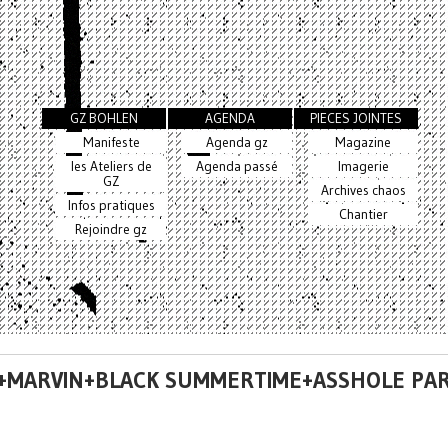
GZ BOHLEN
AGENDA
PIECES JOINTES
Manifeste
Agenda gz
Magazine
les Ateliers de
Agenda passé
Imagerie
GZ
Archives chaos
Infos pratiques
Chantier
Rejoindre gz
O+MARVIN+BLACK SUMMERTIME+ASSHOLE PAR