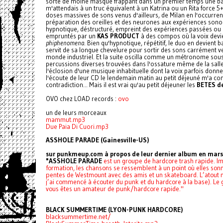
sorte de moine masqué frappant dans un premier temps une batte
m'attendais à un truc équivalent à un Katrina ou un Rita force 
doses massives de sons venus d'ailleurs, de Milan en l'occurrence
préparation des oreilles et des neurones aux expériences sonore
hypnotique, déstructuré, empreint des expériences passées ou 
empruntés par un
KAS PRODUCT
à des compos où la voix devie
phiphenomena
. Bien qu'hypnotique, répétitif, le duo en devient
servit de sa longue chevelure pour sortir des sons carrément v
monde industriel. Et la suite oscilla comme un métronome sous 
percussions diverses trouvées dans l'ossature même de la salle.
l'éclosion d'une musique inhabituelle dont la voix parfois donne
l'écoute de leur CD le lendemain matin au petit déjeuné m'a confo
contradiction... Mais il est vrai qu'au petit déjeuner les
BETES d
OVO chez LOAD records :
ovo
un de leurs morceaux
mammut.mp3
Due Paia Di Cuori.mp3
ASSHOLE PARADE (Gainesville-US)
sur punkmeup.com à propos de leur dernier album en mar
"ASSHOLE PARADE
est un groupe de hardcore trash rapide. I
formation, les chansons se ressemblent à un point où elles sonne
pentes de Westmount avec des amis et un skateboard. L’atout
j’ai commencé à écouter du punk et du hardcore à la base). Le 
vous êtes un amateur de punk/hardcore rapide."
BLACK SUMMERTIME (LYON-PUNK HARDCORE)
blacksummertime.net/