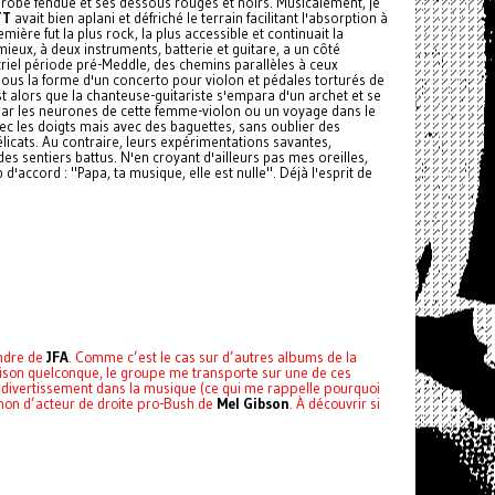
robe fendue et ses dessous rouges et noirs. Musicalement, je
TT
avait bien aplani et défriché le terrain facilitant l'absorption à
ère fut la plus rock, la plus accessible et continuait la
eux, à deux instruments, batterie et guitare, a un côté
riel période pré-Meddle, des chemins parallèles à ceux
sous la forme d'un concerto pour violon et pédales torturés de
st alors que la chanteuse-guitariste s'empara d'un archet et se
s par les neurones de cette femme-violon ou un voyage dans le
ec les doigts mais avec des baguettes, sans oublier des
licats. Au contraire, leurs expérimentations savantes,
es sentiers battus. N'en croyant d'ailleurs pas mes oreilles,
'accord : "Papa, ta musique, elle est nulle". Déjà l'esprit de
endre de
JFA
. Comme c’est le cas sur d’autres albums de la
aison quelconque, le groupe me transporte sur une de ces
 divertissement dans la musique (ce qui me rappelle pourquoi
chon d’acteur de droite pro-Bush de
Mel Gibson
. À découvrir si