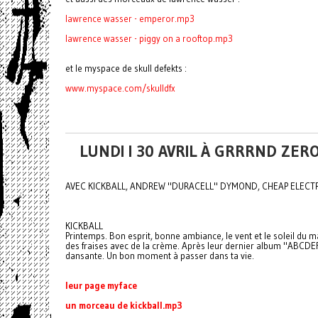
lawrence wasser - emperor.mp3
lawrence wasser -
piggy on a rooftop.mp3
et le myspace de skull defekts :
www.myspace.com/skulldfx
LUNDI I 30 AVRIL À GRRRND ZER
AVEC KICKBALL, ANDREW "DURACELL" DYMOND, CHEAP ELECT
KICKBALL
Printemps. Bon esprit, bonne ambiance, le vent et le soleil du m
des fraises avec de la crème. Après leur dernier album "ABCDEF
dansante. Un bon moment à passer dans ta vie.
leur page myface
un morceau de kickball.mp3