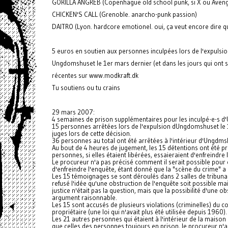
GORILLA ANGREB (Copenhague old school punk, si X ou Avenger
CHICKEN'S CALL (Grenoble. anarcho-punk passion)
DAITRO (Lyon. hardcore emotionel. oui, ça veut encore dire 
5 euros en soutien aux personnes inculpées lors de l'expulsi
Ungdomshuset le 1er mars dernier (et dans les jours qui ont su
récentes sur www.modkraft.dk
Tu soutiens ou tu crains
29 mars 2007:
4 semaines de prison supplémentaires pour les inculpé-e-s 
15 personnes arrêtées lors de l'expulsion dUngdomshuset le 
juges lors de cette décision.
36 personnes au total ont été arrêtées à l'intérieur d'Ungdmsh
Au bout de 4 heures de jugement, les 15 détentions ont été pro
personnes, si elles étaient libérées, essaieraient d'enfreindr
Le procureur n'a pas précisé comment il serait possible pour 
d'enfreindre l'enquête, étant donné que la "scène du crime" a 
Les 15 témoignages se sont déroulés dans 2 salles de tribunal 
refusé l'idée qu'une obstruction de l'enquête soit possible mai
justice n'était pas la question, mais que la possibilité d'une ob
argument raisonnable.
Les 15 sont accusés de plusieurs violations (criminelles) du co
propriétaire (une loi qui n'avait plus été utilisée depuis 1960).
Les 21 autres personnes qui étaient à l'intérieur de la maison
que celles des personnes toujours en prison, le procureur n