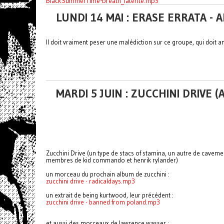
BlackSummerTime-breath_laterite.mp3
LUNDI 14 MAI : ERASE ERRATA -
Il doit vraiment peser une malédiction sur ce groupe, qui doit
MARDI 5 JUIN : ZUCCHINI DRIVE 
Zucchini Drive (un type de stacs of stamina, un autre de cave
membres de kid commando et henrik rylander)
un morceau du prochain album de zucchini :
zucchini drive - radicaldays.mp3
un extrait de being kurtwood, leur précédent :
zucchini drive - banned from poland.mp3
et aussi des morceaux de lawrence wasser :