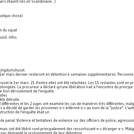
s étaient nés en Scandinavie...)
quelque chose)
on du squat
ivi). infos
d'Ungdomshuset.
1er mars dernier resteront en détention 4 semaines supplémentaires. Personne 
uset le 1er mars. 21 d'entre elles ont été relachées. Les 15 restantes sont en pr
longées. Le procureur a déclaré qu'une libération irait à l'encontre du principe d
e le bon déroulement de l'enquête.
elles
été détruite.
différentes et les 2 juges ont examiné les cas de manières très différentes, malgr
s a décidé de garder les prisonnier-e-s enfermé-e-s au nom de la "justice". L'autr
struction de l'enquête était un
de penal :Violence et tentatives de violence sur des officiers de police, agressio
 mais ont été libéré sont principalement des ressortissant-e-s étranger-e-s. Mal
'a pas demandé le prolongement de leur détention.