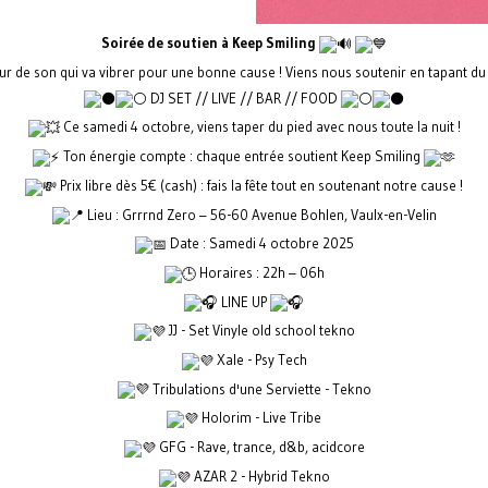
Soirée de soutien à Keep Smiling
r de son qui va vibrer pour une bonne cause ! Viens nous soutenir en tapant du 
DJ SET // LIVE // BAR // FOOD
Ce samedi 4 octobre, viens taper du pied avec nous toute la nuit !
Ton énergie compte : chaque entrée soutient Keep Smiling
Prix libre dès 5€ (cash) : fais la fête tout en soutenant notre cause !
Lieu : Grrrnd Zero – 56-60 Avenue Bohlen, Vaulx-en-Velin
Date : Samedi 4 octobre 2025
Horaires : 22h – 06h
LINE UP
JJ - Set Vinyle old school tekno
Xale - Psy Tech
Tribulations d'une Serviette - Tekno
Holorim - Live Tribe
GFG - Rave, trance, d&b, acidcore
AZAR 2 - Hybrid Tekno