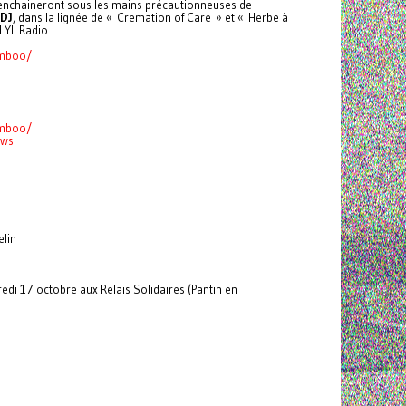
enchaineront sous les mains précautionneuses de
 DJ
, dans la lignée de « Cremation of Care » et « Herbe à
 LYL Radio.
amboo/
amboo/
ows
lin
i 17 octobre aux Relais Solidaires (Pantin en