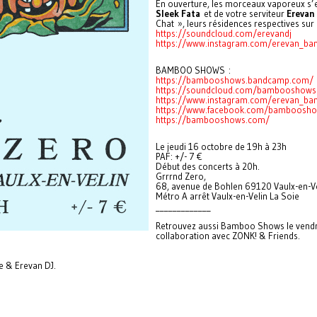
En ouverture, les morceaux vaporeux s’
Sleek Fata
et de votre serviteur
Erevan
Chat », leurs résidences respectives sur
https://soundcloud.com/erevandj
https://www.instagram.com/erevan_b
BAMBOO SHOWS :
https://bambooshows.bandcamp.com/
https://soundcloud.com/bambooshows
https://www.instagram.com/erevan_b
https://www.facebook.com/bamboosh
https://bambooshows.com/
Le jeudi 16 octobre de 19h à 23h
PAF: +/- 7 €
Début des concerts à 20h.
Grrrnd Zero,
68, avenue de Bohlen 69120 Vaulx-en-Ve
Métro A arrêt Vaulx-en-Velin La Soie
_____________
Retrouvez aussi Bamboo Shows le vendred
collaboration avec ZONK! & Friends.
te & Erevan DJ.