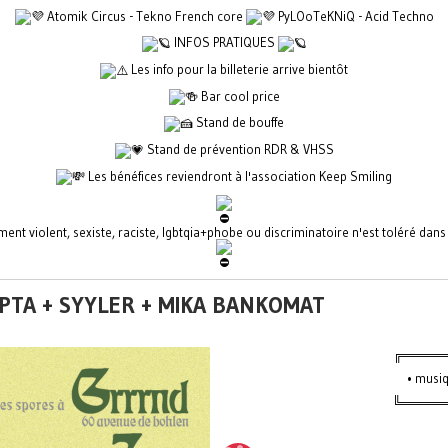
Atomik Circus - Tekno French core
PyLOoTeKNiQ - Acid Techno
INFOS PRATIQUES
Les info pour la billeterie arrive bientôt
Bar cool price
Stand de bouffe
Stand de prévention RDR & VHSS
Les bénéfices reviendront à l'association Keep Smiling
nt violent, sexiste, raciste, lgbtqia+phobe ou discriminatoire n'est toléré dan
ËPTA + SYYLER + MIKA BANKOMAT
╔═════
• musiq
╚══════ 