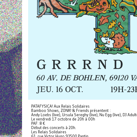
PATAFYSICA! Aux Relais Solidaires
Bamboo Shows, ZONK! & Friends présentent :
Andy Loebs (live), Ursula Sereghy (live), Nu Egg (live), DJ Adul
Le vendredi 17 octobre de 20h à 00h
PAF: 8 €
Début des concerts à 20h.
Les Relais Solidaires
61, rue Victor Hugo 93500 Pantin