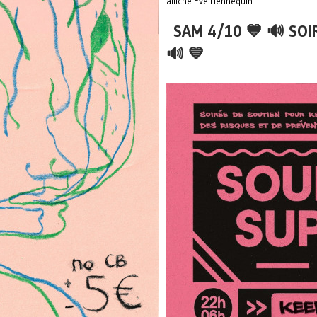
affiche Eve Hennequin
SAM 4/10 💙 🔊 SOI
🔊 💙