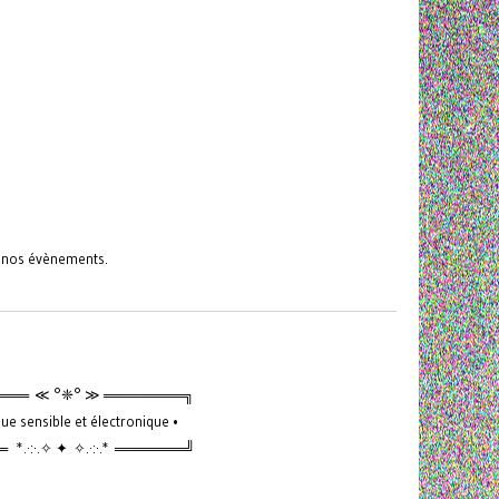
s nos évènements.
═══ ≪ °❈° ≫ ════════╗
ue sensible et électronique •
*.·:·.✧ ✦ ✧.·:·.* ═══════╝