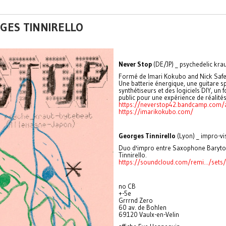
RGES TINNIRELLO
Never Stop
(DE/JP) _ psychedelic kra
Formé de Imari Kokubo and Nick Safe,
Une batterie énergique, une guitare s
synthétiseurs et des logiciels DIY, un 
public pour une expérience de réalités
https://neverstop42.bandcamp.com
https://imarikokubo.com/
Georges Tinnirello
(Lyon) _ impro-vi
Duo d'impro entre Saxophone Baryton
Tinnirello.
https://soundcloud.com/remi.../sets/
no CB
+-5e
Grrrnd Zero
60 av. de Bohlen
69120 Vaulx-en-Velin