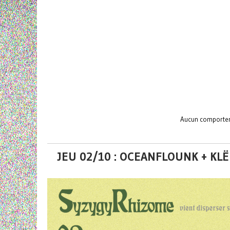
Aucun comporteme
JEU 02/10 : OCEANFLOUNK + KL