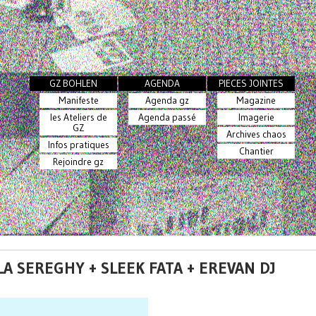
GZ BOHLEN
AGENDA
PIECES JOINTES
Manifeste
Agenda gz
Magazine
les Ateliers de
Agenda passé
Imagerie
GZ
Archives chaos
Infos pratiques
Chantier
Rejoindre gz
LA SEREGHY + SLEEK FATA + EREVAN DJ