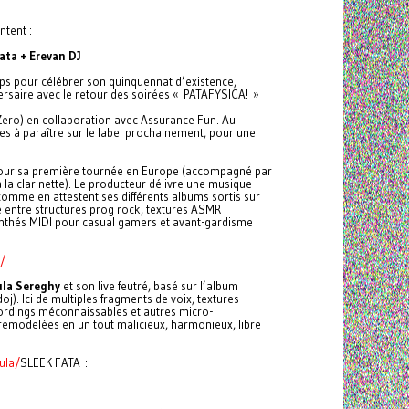
tent :
ata + Erevan DJ
ps pour célébrer son quinquennat d’existence,
ersaire avec le retour des soirées « PATAFYSICA! »
Zero) en collaboration avec Assurance Fun. Au
s à paraître sur le label prochainement, pour une
ur sa première tournée en Europe (accompagné par
la clarinette). Le producteur délivre une musique
omme en attestent ses différents albums sortis sur
 entre structures prog rock, textures ASMR
ynthés MIDI pour casual gamers et avant-gardisme
/
la Sereghy
et son live feutré, basé sur l’album
j). Ici de multiples fragments de voix, textures
ecordings méconnaissables et autres micro-
modelées en un tout malicieux, harmonieux, libre
ula/
SLEEK FATA :