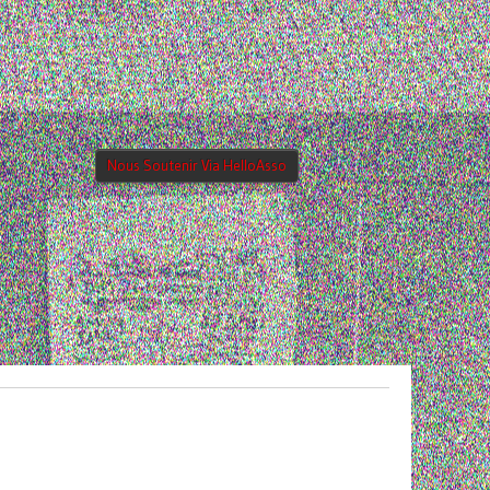
Nous Soutenir Via HelloAsso