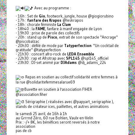
Avec au programme :
- 16h : Set de
Gio
, footwork, jungle, house @giogiorubino
- 17h :
fanfare des Krapos
@leskrapos
- 18h : chorale féministe
La Clam
- 18h40 : la
FAME
, fanfare à manif engagée de Lyon
- 19h30 : prise de parole des collectifs
- 20h : stand up de
Pisco
, extrait de son spectacle "Ancrage"
@piscobalzac
- 20h30 : défilé de mode par
Tatyperfection
"Un cocktail de
gratitude" @tatyperfection
- 21h30 : concert afro-rock de
LEDA Ensemble
- 22h30 : rap et Afrotrap avec
SPL145
@spl145_officiel
- 23h30 : DJ-set animé par
DJAdams
@dj_adams_224
Repas en soutien au collectif solidarité entre femmes à
la rue @solidaritefemmesalarue69
Buvette en soutien à l'association FIHER
@association.fiher
Sérigraphie ( réalisées avec @papyart_serigraphie ),
stands de créateur·ices, paillettes, et autres animations
le samedi 25 avril, de 16h à 1h
au Grrrnd Zéro, 60 rue Bohlen, Vaulx-en-Velin
Prix : -/+ 8€, les bénéfices seront reversés à notre
association
pas de cb