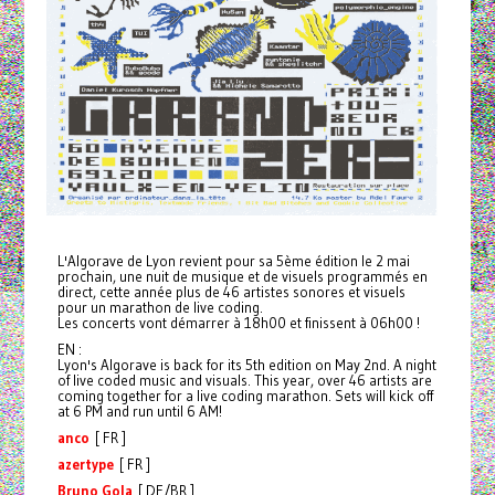
L'Algorave de Lyon revient pour sa 5ème édition le 2 mai
prochain, une nuit de musique et de visuels programmés en
direct, cette année plus de 46 artistes sonores et visuels
pour un marathon de live coding.
Les concerts vont démarrer à 18h00 et finissent à 06h00 !
EN :
Lyon's Algorave is back for its 5th edition on May 2nd. A night
of live coded music and visuals. This year, over 46 artists are
coming together for a live coding marathon. Sets will kick off
at 6 PM and run until 6 AM!
anco
[ FR ]
azertype
[ FR ]
Bruno Gola
[ DE/BR ]