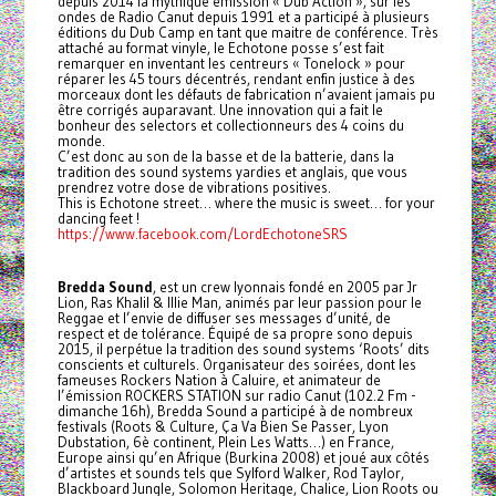
depuis 2014 la mythique émission « Dub Action », sur les
ondes de Radio Canut depuis 1991 et a participé à plusieurs
éditions du Dub Camp en tant que maitre de conférence. Très
attaché au format vinyle, le Echotone posse s’est fait
remarquer en inventant les centreurs « Tonelock » pour
réparer les 45 tours décentrés, rendant enfin justice à des
morceaux dont les défauts de fabrication n’avaient jamais pu
être corrigés auparavant. Une innovation qui a fait le
bonheur des selectors et collectionneurs des 4 coins du
monde.
C’est donc au son de la basse et de la batterie, dans la
tradition des sound systems yardies et anglais, que vous
prendrez votre dose de vibrations positives.
This is Echotone street… where the music is sweet… for your
dancing feet !
https://www.facebook.com/LordEchotoneSRS
Bredda Sound
, est un crew lyonnais fondé en 2005 par Jr
Lion, Ras Khalil & Illie Man, animés par leur passion pour le
Reggae et l’envie de diffuser ses messages d’unité, de
respect et de tolérance. Équipé de sa propre sono depuis
2015, il perpétue la tradition des sound systems ‘Roots’ dits
conscients et culturels. Organisateur des soirées, dont les
fameuses Rockers Nation à Caluire, et animateur de
l’émission ROCKERS STATION sur radio Canut (102.2 Fm -
dimanche 16h), Bredda Sound a participé à de nombreux
festivals (Roots & Culture, Ça Va Bien Se Passer, Lyon
Dubstation, 6è continent, Plein Les Watts…) en France,
Europe ainsi qu’en Afrique (Burkina 2008) et joué aux côtés
d’artistes et sounds tels que Sylford Walker, Rod Taylor,
Blackboard Jungle, Solomon Heritage, Chalice, Lion Roots ou