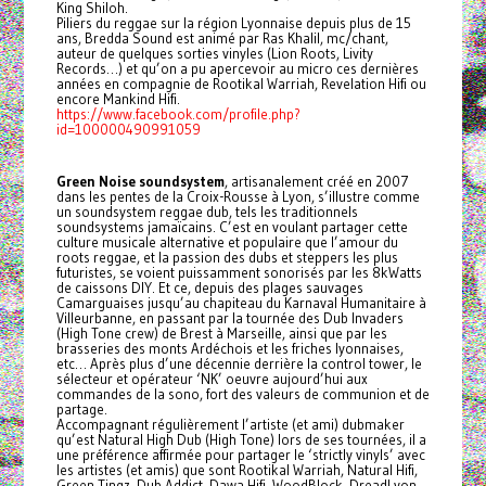
King Shiloh.
Piliers du reggae sur la région Lyonnaise depuis plus de 15
ans, Bredda Sound est animé par Ras Khalil, mc/chant,
auteur de quelques sorties vinyles (Lion Roots, Livity
Records…) et qu’on a pu apercevoir au micro ces dernières
années en compagnie de Rootikal Warriah, Revelation Hifi ou
encore Mankind Hifi.
https://www.facebook.com/profile.php?
id=100000490991059
Green Noise soundsystem
, artisanalement créé en 2007
dans les pentes de la Croix-Rousse à Lyon, s’illustre comme
un soundsystem reggae dub, tels les traditionnels
soundsystems jamaïcains. C’est en voulant partager cette
culture musicale alternative et populaire que l’amour du
roots reggae, et la passion des dubs et steppers les plus
futuristes, se voient puissamment sonorisés par les 8kWatts
de caissons DIY. Et ce, depuis des plages sauvages
Camarguaises jusqu’au chapiteau du Karnaval Humanitaire à
Villeurbanne, en passant par la tournée des Dub Invaders
(High Tone crew) de Brest à Marseille, ainsi que par les
brasseries des monts Ardéchois et les friches lyonnaises,
etc… Après plus d’une décennie derrière la control tower, le
sélecteur et opérateur ‘NK’ oeuvre aujourd’hui aux
commandes de la sono, fort des valeurs de communion et de
partage.
Accompagnant régulièrement l’artiste (et ami) dubmaker
qu’est Natural High Dub (High Tone) lors de ses tournées, il a
une préférence affirmée pour partager le ‘strictly vinyls’ avec
les artistes (et amis) que sont Rootikal Warriah, Natural Hifi,
Green Tingz, Dub Addict, Dawa Hifi, WoodBlock, DreadLyon