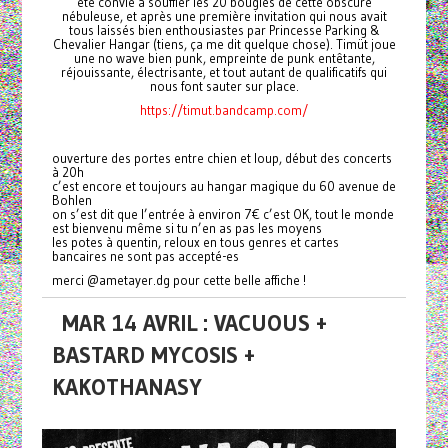
été convié à souffler les 20 bougies de cette obscure
nébuleuse, et après une première invitation qui nous avait
tous laissés bien enthousiastes par Princesse Parking &
Chevalier Hangar (tiens, ça me dit quelque chose). Timüt joue
une no wave bien punk, empreinte de punk entêtante,
réjouissante, électrisante, et tout autant de qualificatifs qui
nous font sauter sur place.
https://timut.bandcamp.com/
ouverture des portes entre chien et loup, début des concerts
à 20h
c’est encore et toujours au hangar magique du 60 avenue de
Bohlen
on s’est dit que l’entrée à environ 7€ c’est OK, tout le monde
est bienvenu même si tu n’en as pas les moyens
les potes à quentin, reloux en tous genres et cartes
bancaires ne sont pas accepté-es
merci @ametayer.dg pour cette belle affiche !
MAR 14 AVRIL : VACUOUS +
BASTARD MYCOSIS +
KAKOTHANASY