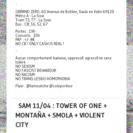
-
GRRRND ZERO, 60 Avenue de Bohlen, Vaulx en Velin 69120
Métro A - La Soie
Tram T3, T7 - La Soie
Bus : C8, 16, 52, 67
Portes : 19h
Concerts : 20h
PAF : +/- 8€
NO CB ! ONLY CASH IS REAL !
-
Aucun comportement haineux, oppressif, agressif ne sera
toléré.
NO SEXISM
NO FASCIST BEHAVIOUR
NO RACISM
NO TRANS-LESBO-HOMOPHOBIA
Flyer : @lamouliche @coleporteur
SAM 11/04 : TOWER OF ONE +
MONTAÑA + SMOLA + VIOLENT
CITY