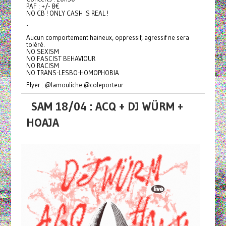
PAF : +/- 8€
NO CB ! ONLY CASH IS REAL !
-
Aucun comportement haineux, oppressif, agressif ne sera
toléré.
NO SEXISM
NO FASCIST BEHAVIOUR
NO RACISM
NO TRANS-LESBO-HOMOPHOBIA
Flyer : @lamouliche @coleporteur
SAM 18/04 : ACQ + DJ WÜRM +
HOAJA