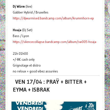
Dj Würm
(live)
Gabber Hybrid / Bruxelles
https://djwurmised.bandcamp.com/album/krummhorn-ep
Hoaja
(Dj Set)
Bass / Lyon
https://silencecollapse.bandcamp.com/album/sw005-hoaja
21h 01h00
+/-8€ cash only
Grignotage et distro
no reloux = good vibez assurées
VEN 17/04 : PRAŸ + BITTER +
EYMA + ISBRAK