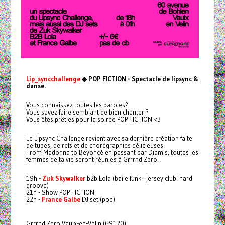
Lip_syncchallenge
◆ POP FICTION - Spectacle de lipsync &
danse.
Vous connaissez toutes les paroles?
Vous savez faire semblant de bien chanter ?
Vous êtes prêt.es pour la soirée POP FICTION <3
Le Lipsync Challenge revient avec sa dernière création faite
de tubes, de refs et de chorégraphies délicieuses.
From Madonna to Beyoncé en passant par Diam's, toutes les
femmes de ta vie seront réunies à Grrrnd Zero.
19h -
Zuk Skywalker
b2b Lola (baile funk · jersey club. hard
groove)
21h - Show POP FICTION
22h -
France Galbe
DJ set (pop)
Grrrnd Zero Vaulx-en-Velin (69120)