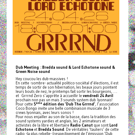
Dub Meeting : Bredda sound & Lord Echotone sound &
Green Noise sound
Hey coucou les dub-massives !
En cette -sombre- actualité politico-sociétal d’élections, il est
temps de sortir de son hibernation, les beaux jours pointent
leurs bouts de nez, le printemps fait sortir les bourgeons, ….
et Grrrnd Zero s’apprête à accueillir le
vendredi 24 Avril
prochain non pas un mais 3 sounds system dub lyonnais!
ème
Pour cette
5
édition des ‘Dub The Grrrnd’
, l’association
Coco Bongo invite une belle combinaison musicale de 3
crews lyonnais, avec leurs sonos !
Pour nous enjailler au son de la basse, dans la tradition des
sound systems yardies et anglais, les 2 animateurs et
activistes de la libre et libertaire
Radio Canut
que sont
Lord
Echotone
et
Bredda Sound
. De véritables ‘tauliers’ de cette
radio -la plus rebelle- (respectivement de l’émission ‘Dub