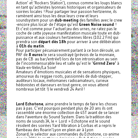
Action’ et ‘Rockers Station’), connus comme les loups blancs
en tant qu’activistes lyonnais historiques et organisateurs de
soirées locales ! Pour partager leur passion hertzienne, ils
ramènent ainsi tous les deux leurs crew et leurs
soundsystem pour un
dub-meeting
des familles avec le crew
-encore plus local- de l’étape qu’est
Green Noise sound
!
Et c’est comme pour l’actuel jeu des urnes, ne ratez pas le
coche de cette joyeuse manifestation musicale toute en dub-
puissance et aux couleurs hertziennes libres (102.2 Fm) qui
prendra son
départ dès 18h
pour arriver à une délibération
à
01h du matin
.
Pour participer pécuniairement parlant à ce bon déroulé, un
PAF de
8 euros
te sera soustrayé (prévois de la monnaie,
pas de CB au bar/entrée!) lors de ton intronisation au sein
de l’incommensurable lieu et salle qu’est le ‘
Grrrnd Zero’
à
Vaulx-en-Velin/La Soie!
Amateurs d’émotions musicales et de sensations physiques,
amoureux du reggae roots, passionnés de dub-stepper,
auditeurs locaux, mélomanes radioamateurs, curieux
hédonistes et danseurs en tout genre, on vous attend
nombreux (et tôt !) le vendredi 24 Avril !
Lord Echotone
, aime prendre le temps de faire les choses
pas à pas. C’est pourquoi pendant plus de 20 ans ils ont
rassemblé une énorme collection de 45T avant de se lancer
dans l'aventure du Sound System. Dans la tradition des
noms de sounds JA, le « Lord » Echotone est le sound
résident des soirées Yard Vibration à Corbas et a repris le
flambeau des Roarin’Lyon en plein air à Lyon
Zonard, le selector aux commandes du Echotone, co-anime