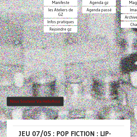
Manifeste
Agenda gz
Mag
les Ateliers de
Agenda passé
Ima
GZ
Archiv
Infos pratiques
Cha
Rejoindre gz
Nous Soutenir Via HelloAsso
JEU 07/05 : POP FICTION : LIP-