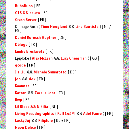
BuboBubo
[ FR ]
C13 && beLow
[ FR ]
Crash Server
[ FR ]
Damage Such (
Timo Hoogland
&&
Lina Bautista
) [ NL /
ES ]
Daniel Kurosch Hopfner
[ DE ]
Déluge
[ FR ]
Emilie Breslavetz
[ FR ]
Epiploke (
Alex McLean
&&
Lucy Cheesman
) [ GB ]
gcode
[ FR ]
Jia Liu
&&
Michele Samarotto
[ DE ]
jon
&&
dok
[ FR ]
Kaamtar
[ FR ]
Katran
&&
Zaza la Loca
[ TR ]
lbvp
[ FR ]
Lil Bleep && Nikilia
[ NL ]
Living Pseudographics
(
Ralt144MI
&&
Adel Faure
) [ FR ]
Lucky Juj
&&
Pilipluie
[ BE + FR ]
Neon Delice
[ FR ]