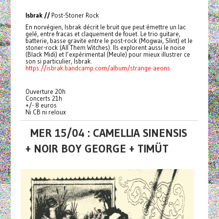
Isbrak //
Post-Stoner Rock
En norvégien, Isbrak décrit le bruit que peut émettre un lac
gelé, entre fracas et claquement de fouet. Le trio guitare,
batterie, basse gravite entre le post-rock (Mogwai, Slint) et le
stoner-rock (All Them Witches). Ils explorent aussi le noise
(Black Midi) et l’expérimental (Meule) pour mieux illustrer ce
son si particulier, Isbrak.
https://isbrak.bandcamp.com/album/strange-aeons
Ouverture 20h
Concerts 21h
+/- 8 euros
Ni CB ni reloux
MER 15/04 : CAMELLIA SINENSIS
+ NOIR BOY GEORGE + TIMÜT