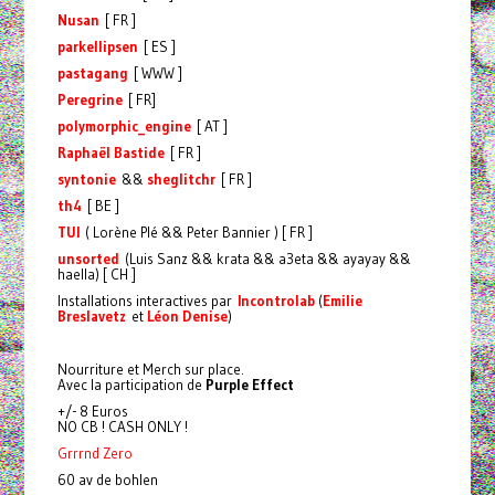
Nusan
[ FR ]
parkellipsen
[ ES ]
pastagang
[ WWW ]
Peregrine
[ FR]
polymorphic_engine
[ AT ]
Raphaël Bastide
[ FR ]
syntonie
&&
sheglitchr
[ FR ]
th4
[ BE ]
TUI
( Lorène Plé && Peter Bannier ) [ FR ]
unsorted
(Luis Sanz && krata && a3eta && ayayay &&
haella) [ CH ]
Installations interactives par
Incontrolab
(
Emilie
Breslavetz
et
Léon Denise
)
Nourriture et Merch sur place.
Avec la participation de
Purple Effect
+/- 8 Euros
NO CB ! CASH ONLY !
Grrrnd Zero
60 av de bohlen