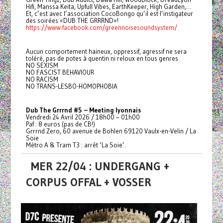
Hifi, Manssa Keita, Upfull Vibes, EarthKeeper, High Garden,…
Et, c’est avec l’association CocoBongo qu’il est l’instigateur
des soirées «DUB THE GRRRND»!
https://www.facebook.com/greennoisesoundsystem/
Aucun comportement haineux, oppressif, agressif ne sera
toléré, pas de potes à quentin ni reloux en tous genres
NO SEXISM
NO FASCIST BEHAVIOUR
NO RACISM
NO TRANS-LESBO-HOMOPHOBIA
Dub The Grrrnd #5 – Meeting lyonnais
Vendredi 24 Avril 2026 / 18h00 – 01h00
Paf : 8 euros (pas de CB!)
Grrrnd Zero, 60 avenue de Bohlen 69120 Vaulx-en-Velin / La
Soie
Métro A & Tram T3 : arrêt ‘La Soie’.
MER 22/04 : UNDERGANG +
CORPUS OFFAL + VOSSER