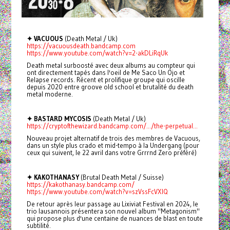
✦ VACUOUS
(Death Metal / Uk)
https://vacuousdeath.bandcamp.com
https://www.youtube.com/watch?v=2-akDLiRqUk
Death metal surboosté avec deux albums au compteur qui
ont directement tapés dans l'oeil de Me Saco Un Ojo et
Relapse records. Récent et prolifique groupe qui oscille
depuis 2020 entre groove old school et brutalité du death
metal moderne.
✦ BASTARD MYCOSIS
(Death Metal / Uk)
https://cryptofthewizard.bandcamp.com/.../the-perpetual...
Nouveau projet alternatif de trois des membres de Vacuous,
dans un style plus crado et mid-tempo à la Undergang (pour
ceux qui suivent, le 22 avril dans votre Grrrnd Zero préféré)
✦ KAKOTHANASY
(Brutal Death Metal / Suisse)
https://kakothanasy.bandcamp.com/
https://www.youtube.com/watch?v=szVssFcVXIQ
De retour après leur passage au Lixiviat Festival en 2024, le
trio lausannois présentera son nouvel album "Metagonism"
qui propose plus d'une centaine de nuances de blast en toute
subtilité.