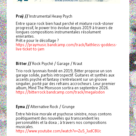
Praÿ //
Instrumental Heavy Psych
Entre space rock bien haut perché et mixture rock-stoner
progressif, le power trio évolue depuis 2019 à travers de
longues compositions instrumentales résolument
enivrantes.
Prêt.e pour le décollage ?
https://praymusic.bandcamp.com/track/faithless-goddess-
live-ticket-to-jam
Bitter //
Rock Psyché / Garage / Kraut
Trio rock lyonnais fondé en 2019, Bitter propose un son
garage solide, parfois introspectif. Guitares et synthés aux
accents psyché et fantasy s'entrelacent sur un groove
singulier, porté par des refrains accrocheurs. Leur premier
album, Mind The Monsoon sortira en septembre 2026.
https://bitterrock.bandcamp.com/track/megalodon
Eyma //
Alternative Rock / Grunge
Entre hérésie morale et psychose sinistre, nous contons
poétiquement des nouvelles qui transcendent les
personnalités et la doxa ; à travers nos compositions
musicales.
https://www.youtube.com/watch?v=ZuS_JudC8Uc