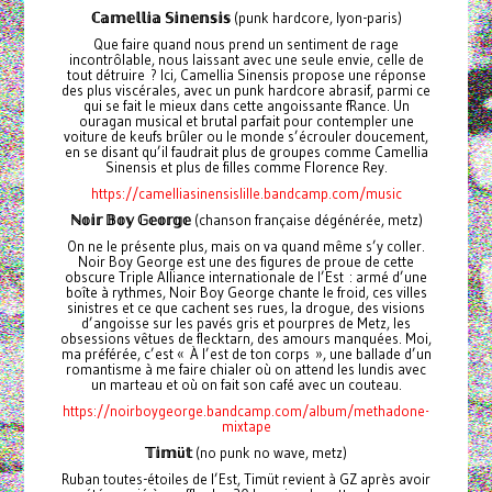
ℂ𝕒𝕞𝕖𝕝𝕝𝕚𝕒
𝕊𝕚𝕟𝕖𝕟𝕤𝕚𝕤
(punk hardcore, lyon-paris)
Que faire quand nous prend un sentiment de rage
incontrôlable, nous laissant avec une seule envie, celle de
tout détruire ? Ici, Camellia Sinensis propose une réponse
des plus viscérales, avec un punk hardcore abrasif, parmi ce
qui se fait le mieux dans cette angoissante fRance. Un
ouragan musical et brutal parfait pour contempler une
voiture de keufs brûler ou le monde s’écrouler doucement,
en se disant qu’il faudrait plus de groupes comme Camellia
Sinensis et plus de filles comme Florence Rey.
https://camelliasinensislille.bandcamp.com/music
ℕ𝕠𝕚𝕣
𝔹𝕠𝕪
𝔾𝕖𝕠𝕣𝕘𝕖
(chanson française dégénérée, metz)
On ne le présente plus, mais on va quand même s’y coller.
Noir Boy George est une des figures de proue de cette
obscure Triple Alliance internationale de l’Est : armé d’une
boîte à rythmes, Noir Boy George chante le froid, ces villes
sinistres et ce que cachent ses rues, la drogue, des visions
d’angoisse sur les pavés gris et pourpres de Metz, les
obsessions vêtues de flecktarn, des amours manquées. Moi,
ma préférée, c’est « À l’est de ton corps », une ballade d’un
romantisme à me faire chialer où on attend les lundis avec
un marteau et où on fait son café avec un couteau.
https://noirboygeorge.bandcamp.com/album/methadone-
mixtape
𝕋𝕚𝕞
ü
𝕥
(no punk no wave, metz)
Ruban toutes-étoiles de l’Est, Timüt revient à GZ après avoir