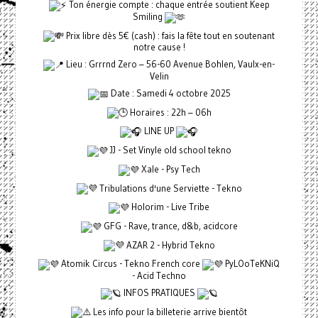
Ton énergie compte : chaque entrée soutient Keep
Smiling
Prix libre dès 5€ (cash) : fais la fête tout en soutenant
notre cause !
Lieu : Grrrnd Zero – 56-60 Avenue Bohlen, Vaulx-en-
Velin
Date : Samedi 4 octobre 2025
Horaires : 22h – 06h
LINE UP
JJ - Set Vinyle old school tekno
Xale - Psy Tech
Tribulations d'une Serviette - Tekno
Holorim - Live Tribe
GFG - Rave, trance, d&b, acidcore
AZAR 2 - Hybrid Tekno
Atomik Circus - Tekno French core
PyLOoTeKNiQ
- Acid Techno
INFOS PRATIQUES
Les info pour la billeterie arrive bientôt