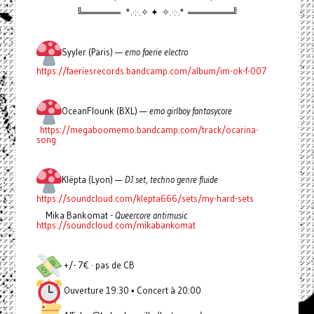
╚══════ *.·:·.✧ ✦ ✧.·:·.* ═══════╝
Syyler (Paris) —
emo faerie electro
https://faeriesrecords.bandcamp.com/album/im-ok-f-007
OceanFlounk (BXL) —
emo girlboy fantasycore
https://megaboomemo.bandcamp.com/track/ocarina-
song
Klëpta (Lyon) —
DJ set, techno genre fluide
https://soundcloud.com/klepta666/sets/my-hard-sets
Mika Bankomat -
Queercore antimusic
https://soundcloud.com/mikabankomat
+/- 7€ · pas de CB
Ouverture 19:30 • Concert à 20:00