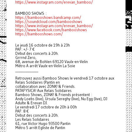
https://www.instagram.com/erevan_bamboo/
BAMBOO SHOWS :
https://bambooshows.bandcamp.com/
https://soundcloud.com/bambooshows
https://www.instagram.com/erevan_bamboo/
https://www.facebook.com/bambooshows
https://bambooshows.com/
Le jeudi 16 octobre de 19h à 23h
PAF: +/- 7 €
Début des concerts à 20h.
Grrrnd Zero,
68, avenue de Bohlen 69120 Vaulx-en-Velin
Métro A arrêt Vaulx-en-Velin La Soie
_____________
Retrouvez aussi Bamboo Shows le vendredi 17 octobre aux
Relais Solidaires (Pantin en
collaboration avec ZONK! & Friends.
PATAFYSICA! Aux Relais Solidaires
Bamboo Shows, ZONK! & Friends présentent :
Andy Loebs (live), Ursula Sereghy (live), Nu Egg (live), DJ
Adulte & Erevan DJ.
Le vendredi 17 octobre de 20h à 00h
PAF: 8 €
Début des concerts à 20h.
Les Relais Solidaires
61, rue Victor Hugo 93500 Pantin
Métro 5 arrêt Egliste de Pantin