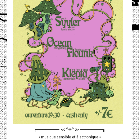
╔════════ ≪ °❈° ≫ ════════╗
• musique sensible et électronique •