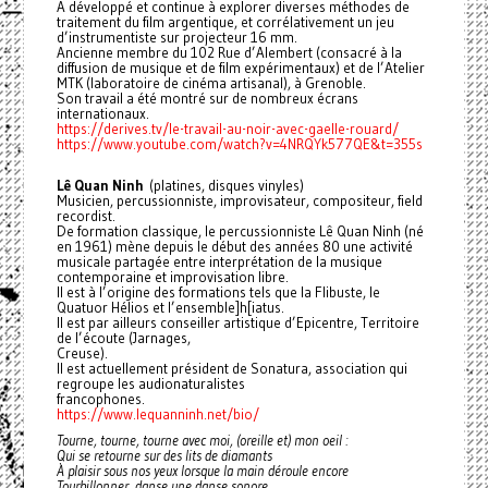
A développé et continue à explorer diverses méthodes de
traitement du film argentique, et corrélativement un jeu
d’instrumentiste sur projecteur 16 mm.
Ancienne membre du 102 Rue d’Alembert (consacré à la
diffusion de musique et de film expérimentaux) et de l’Atelier
MTK (laboratoire de cinéma artisanal), à Grenoble.
Son travail a été montré sur de nombreux écrans
internationaux.
https://derives.tv/le-travail-au-noir-avec-gaelle-rouard/
https://www.youtube.com/watch?v=4NRQYk577QE&t=355s
Lê Quan Ninh
(platines, disques vinyles)
Musicien, percussionniste, improvisateur, compositeur, field
recordist.
De formation classique, le percussionniste Lê Quan Ninh (né
en 1961) mène depuis le début des années 80 une activité
musicale partagée entre interprétation de la musique
contemporaine et improvisation libre.
Il est à l’origine des formations tels que la Flibuste, le
Quatuor Hélios et l’ensemble]h[iatus.
Il est par ailleurs conseiller artistique d’Epicentre, Territoire
de l’écoute (Jarnages,
Creuse).
Il est actuellement président de Sonatura, association qui
regroupe les audionaturalistes
francophones.
https://www.lequanninh.net/bio/
Tourne, tourne, tourne avec moi, (oreille et) mon oeil :
Qui se retourne sur des lits de diamants
À plaisir sous nos yeux lorsque la main déroule encore
Tourbillonner, danse une danse sonore,