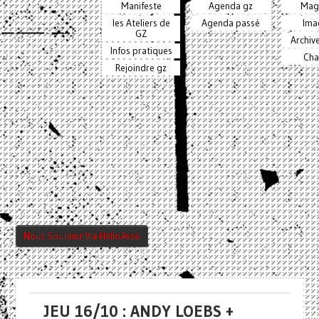
Manifeste
Agenda gz
Mag
les Ateliers de
Agenda passé
Ima
GZ
Archiv
Infos pratiques
Cha
Rejoindre gz
Nous Soutenir Via HelloAsso
JEU 16/10 : ANDY LOEBS +