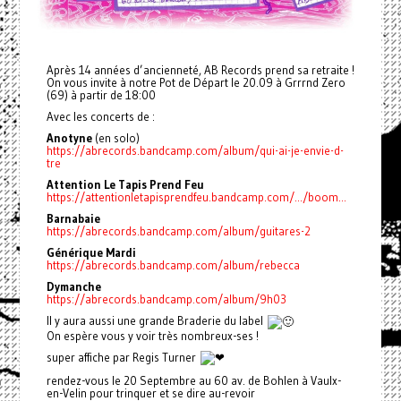
Après 14 années d’ancienneté, AB Records prend sa retraite !
On vous invite à notre Pot de Départ le 20.09 à Grrrnd Zero
(69) à partir de 18:00
Avec les concerts de :
Anotyne
(en solo)
https://abrecords.bandcamp.com/album/qui-ai-je-envie-d-
tre
Attention Le Tapis Prend Feu
https://attentionletapisprendfeu.bandcamp.com/.../boom...
Barnabaie
https://abrecords.bandcamp.com/album/guitares-2
Générique Mardi
https://abrecords.bandcamp.com/album/rebecca
Dymanche
https://abrecords.bandcamp.com/album/9h03
Il y aura aussi une grande Braderie du label
On espère vous y voir très nombreux-ses !
super affiche par Regis Turner
rendez-vous le 20 Septembre au 60 av. de Bohlen à Vaulx-
en-Velin pour trinquer et se dire au-revoir