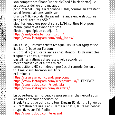
son compatriote Shane Justice McCord à la clarinette). Le
producteur délivre une musique
post-internet ludique à tendance TDAH, comme en attestent
ses différents albums sortis sur
Orange Milk Records. Un savant mélange entre structures
prog rock, textures ASMR
gluantes, envolées pop et satire EDM, synthés MIDI pour
casual gamers et avant-gardisme
électronique épique et déjanté.
https://andyloebs.bandcamp.com/
https://www.instagram.com/andy_loebs/
Mais aussi, l’instrumentiste tchèque
Ursula Sereghy
et son
live feutré, basé sur l’album
« Cordial » (paru cette année chez Mondoj). Ici de multiples
fragments de voix, textures
cristallines, rythmes disparates, field recordings
méconnaissables et autres micro-
compositions HD sont décomposées et remodelées en un
tout malicieux, harmonieux, libre
et lumineux.
https://ursulasereghy.bandcamp.com/
https://www.instagram.com/sereghyursula/
SLEEK FATA :
https://soundcloud.com/sleek-fata
https://www.instagram.com/sleekfata/
En ouverture, les morceaux vaporeux s’enchaineront sous
les mains précautionneuses de
Sleek Fata
et de votre serviteur
Erevan DJ
, dans la lignée de
« Cremation of Care » et « Herbe à Chat », leurs résidences
respectives sur LYL Radio.
https://soundcloud.com/erevandj