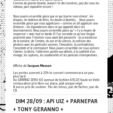
Comme de grands lézards, buvant l’or des lumières, puis fuir sous les
rideaux, puis reparaître encore !
Nous jouons ensemble parce que ce qui tourne nous émeut : les
disques, les bobines de films, les boules à facettes,… Nous jouons
ensemble parce que nous apprécions – comme on dit apprécier une
distance – les équivalences dans ce qui apparaît dans ces
tournoiements. Nous jouons ensemble parce qu’ « il y a moyen de
moyenner » avec tout ce barda. Et l’on constate ce qu’une longue
proximité avec l’intuition nous avait fait pressentir : la co-existence
de la lumière, de l’ombre, du son et du silence, la collision des
photons avec les particules sonores, l’évocation, la contradiction,
l’anecdote et le contrepoint. Nous jouons ensemble car nous aimons
l’atelier, la tâche, l’attention portée aux détails, à la subtilité d’un
mixage, les ruptures, les soudainetés et les paresses intempestives…
Affiche de
Jacques Masson
Les portes ouvrent à 20h le concert commencera un peu
plus tard.
Au GRRRND ZERO-60 avenue de bohlen 69120 Vaulx en Velin
restauration prix libre sur place, plat unique végé.
8 euros prix de soutien. Pas de relous, pas de fachos, pas de
CB.
DIM 28/09 : API UIZ + PARNEPAR
+ TONY GERANNO +