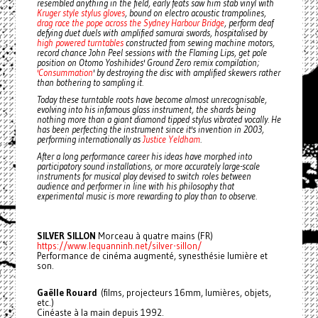
resembled anything in the field, early feats saw him stab vinyl with
Kruger style stylus gloves
, bound on electro acoustic trampolines,
drag race the pope across the Sydney Harbour Bridge
, perform deaf
defying duet duels with amplified samurai swords, hospitalised by
high powered turntables
constructed from sewing machine motors,
record chance John Peel sessions with the Flaming Lips, get pole
position on Otomo Yoshihides' Ground Zero remix compilation;
'Consummation
' by destroying the disc with amplified skewers rather
than bothering to sampling it.
Today these turntable roots have become almost unrecognisable,
evolving into his infamous glass instrument, the shards being
nothing more than a giant diamond tipped stylus vibrated vocally. He
has been perfecting the instrument since it's invention in 2003,
performing internationally as
Justice Yeldham
.
After a long performance career his ideas have morphed into
participatory sound installations, or more accurately large-scale
instruments for musical play devised to switch roles between
audience and performer in line with his philosophy that
experimental music is more rewarding to play than to observe.
SILVER SILLON
Morceau à quatre mains (FR)
https://www.lequanninh.net/silver-sillon/
Performance de cinéma augmenté, synesthésie lumière et
son.
Gaëlle Rouard
(films, projecteurs 16mm, lumières, objets,
etc.)
Cinéaste à la main depuis 1992.