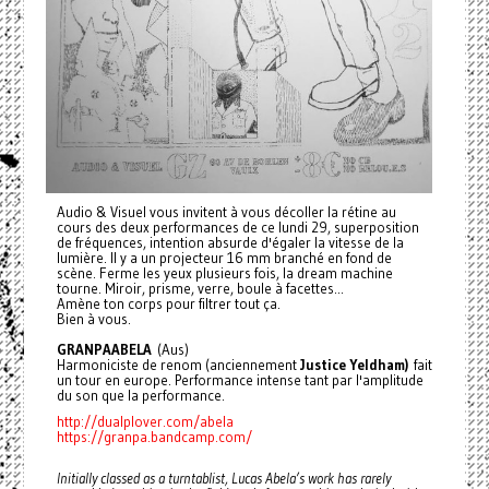
Audio & Visuel vous invitent à vous décoller la rétine au
cours des deux performances de ce lundi 29, superposition
de fréquences, intention absurde d'égaler la vitesse de la
lumière. Il y a un projecteur 16 mm branché en fond de
scène. Ferme les yeux plusieurs fois, la dream machine
tourne. Miroir, prisme, verre, boule à facettes...
Amène ton corps pour filtrer tout ça.
Bien à vous.
GRANPAABELA
(Aus)
Harmoniciste de renom (anciennement
Justice Yeldham)
fait
un tour en europe. Performance intense tant par l'amplitude
du son que la performance.
http://dualplover.com/abela
https://granpa.bandcamp.com/
Initially classed as a turntablist, Lucas Abela’s work has rarely