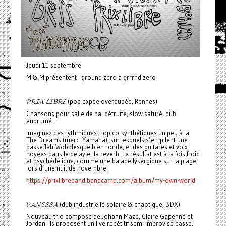
Jeudi 11 septembre
M & M présentent : ground zero à grrrnd zero
𝓟𝓡𝓘𝓧 𝓛𝓘𝓑𝓡𝓔 (pop expée overdubée, Rennes)
Chansons pour salle de bal détruite, slow saturé, dub
enbrumé.
Imaginez des rythmiques tropico-synthétiques un peu à la
The Dreams (merci Yamaha), sur lesquels s’empilent une
basse Jah-Wobblesque bien ronde, et des guitares et voix
noyées dans le delay et la reverb. Le résultat est à la fois froid
et psychédélique, comme une balade lysergique sur la plage
lors d’une nuit de novembre.
https://prixlibreband.bandcamp.com/album/my-own-world
𝓥𝓐𝓝𝓔𝓢𝓢𝓐 (dub industrielle solaire & chaotique, BDX)
Nouveau trio composé de Johann Mazé, Claire Gapenne et
Jordan. Ils proposent un live répétitif semi improvisé basse,