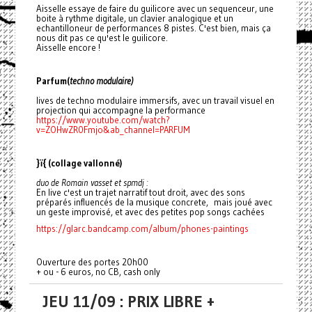
Aisselle essaye de faire du guilicore avec un sequenceur, une
boite à rythme digitale, un clavier analogique et un
echantilloneur de performances 8 pistes. C'est bien, mais ça
nous dit pas ce qu'est le guilicore.
Aisselle encore !
Parfum(
techno modulaire)
lives de techno modulaire immersifs, avec un travail visuel en
projection qui accompagne la performance
https://www.youtube.com/watch?
v=ZOHwZR0Fmjo&ab_channel=PARFUM
}ï{ (collage vallonné)
duo de Romain vasset et spmdj :
En live c'est un trajet narratif tout droit, avec des sons
préparés influencés de la musique concrete, mais joué avec
un geste improvisé, et avec des petites pop songs cachées
https://glarc.bandcamp.com/album/phones-paintings
Ouverture des portes 20h00
+ ou - 6 euros, no CB, cash only
JEU 11/09 : PRIX LIBRE +