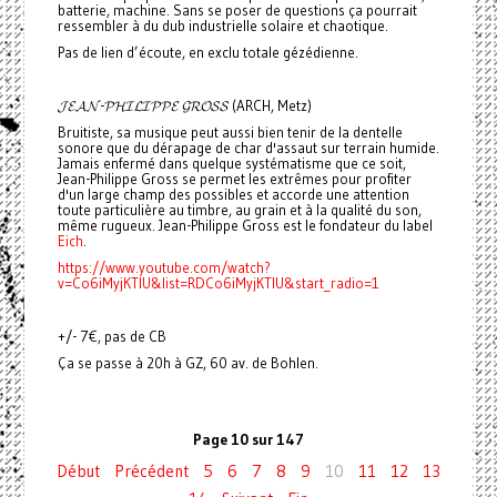
batterie, machine. Sans se poser de questions ça pourrait
ressembler à du dub industrielle solaire et chaotique.
Pas de lien d’écoute, en exclu totale gézédienne.
𝓙𝓔𝓐𝓝-𝓟𝓗𝓘𝓛𝓘𝓟𝓟𝓔 𝓖𝓡𝓞𝓢𝓢 (ARCH, Metz)
Bruitiste, sa musique peut aussi bien tenir de la dentelle
sonore que du dérapage de char d'assaut sur terrain humide.
Jamais enfermé dans quelque systématisme que ce soit,
Jean-Philippe Gross se permet les extrêmes pour profiter
d'un large champ des possibles et accorde une attention
toute particulière au timbre, au grain et à la qualité du son,
même rugueux. Jean-Philippe Gross est le fondateur du label
Eich
.
https://www.youtube.com/watch?
v=Co6iMyjKTlU&list=RDCo6iMyjKTlU&start_radio=1
+/- 7€, pas de CB
Ça se passe à 20h à GZ, 60 av. de Bohlen.
Page 10 sur 147
Début
Précédent
5
6
7
8
9
10
11
12
13