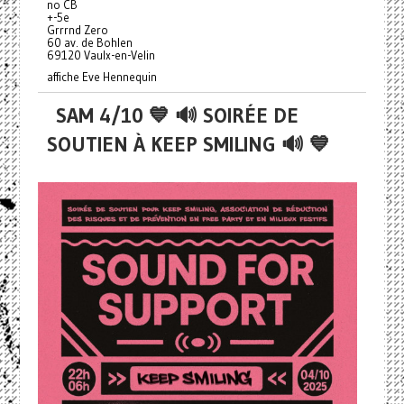
no CB
+-5e
Grrrnd Zero
60 av. de Bohlen
69120 Vaulx-en-Velin
affiche Eve Hennequin
SAM 4/10 💙 🔊 SOIRÉE DE
SOUTIEN À KEEP SMILING 🔊 💙