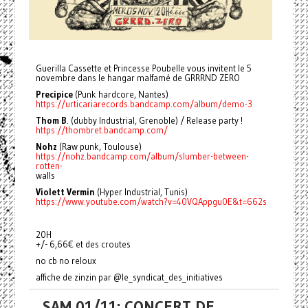
Guerilla Cassette et Princesse Poubelle vous invitent le 5
novembre dans le hangar malfamé de GRRRND ZERO
Precipice
(Punk hardcore, Nantes)
https://urticariarecords.bandcamp.com/album/demo-3
Thom B
. (dubby Industrial, Grenoble) / Release party !
https://thombret.bandcamp.com/
Nohz
(Raw punk, Toulouse)
https://nohz.bandcamp.com/album/slumber-between-
rotten-
walls
Violett Vermin
(Hyper Industrial, Tunis)
https://www.youtube.com/watch?v=40VQAppgu0E&t=662s
20H
+/- 6,66€ et des croutes
no cb no reloux
affiche de zinzin par @le_syndicat_des_initiatives
SAM 01/11: CONCERT DE