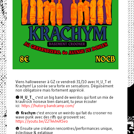
Viens halloweener à GZ ce vendredi 31/10 avec H_U_T et
Krachym! La soirée sera forte en sensations. Déguisement
non obligatoire mais fortement apprécié.
🎃 H_U_T._
c'est un big band de weirdos qui font un mix de
krautrock noiseux bien dansant, tu peux écouter
ici:
https://hutorg.bandcamp.com/
🎃
Krachym
c'est encore un weirdo qui fait du crooner-no
wave-punk avec des riffs qui groovent sec.
https://youtu.be/Z2Tk4h4KSvo
🎃 Ensuite une création rencontres/performances unique,
éclectique & extatique