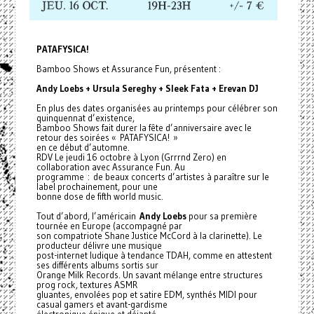
PATAFYSICA!
Bamboo Shows et Assurance Fun, présentent :
Andy Loebs + Ursula Sereghy + Sleek Fata + Erevan DJ
En plus des dates organisées au printemps pour célébrer son
quinquennat d’existence,
Bamboo Shows fait durer la fête d’anniversaire avec le
retour des soirées « PATAFYSICA! »
en ce début d’automne.
RDV Le jeudi 16 octobre à Lyon (Grrrnd Zero) en
collaboration avec Assurance Fun. Au
programme : de beaux concerts d’artistes à paraître sur le
label prochainement, pour une
bonne dose de fifth world music.
Tout d’abord, l’américain
Andy Loebs
pour sa première
tournée en Europe (accompagné par
son compatriote Shane Justice McCord à la clarinette). Le
producteur délivre une musique
post-internet ludique à tendance TDAH, comme en attestent
ses différents albums sortis sur
Orange Milk Records. Un savant mélange entre structures
prog rock, textures ASMR
gluantes, envolées pop et satire EDM, synthés MIDI pour
casual gamers et avant-gardisme