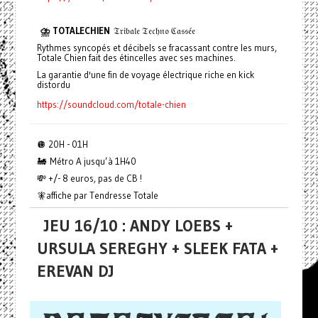
⛈️ TOTALECHIEN
𝔗𝔯𝔦𝔟𝔞𝔩𝔢 𝔗𝔢𝔠𝔥𝔫𝔬 ℭ𝔞𝔰𝔰𝔢́𝔢
Rythmes syncopés et décibels se fracassant contre les murs,
Totale Chien fait des étincelles avec ses machines.
La garantie d'une fin de voyage électrique riche en kick
distordu
https://soundcloud.com/totale-chien
🪩 20H - 01H
🚂 Métro A jusqu’à 1H40
💸 +/- 8 euros, pas de CB !
🧚affiche par Tendresse Totale
JEU 16/10 : ANDY LOEBS +
URSULA SEREGHY + SLEEK FATA +
EREVAN DJ