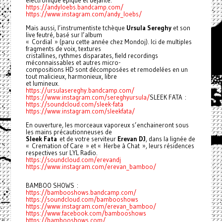
électronique épique et déjanté.
https://andyloebs.bandcamp.com/
https://www.instagram.com/andy_loebs/
Mais aussi, l’instrumentiste tchèque
Ursula Sereghy
et son
live feutré, basé sur l’album
« Cordial » (paru cette année chez Mondoj). Ici de multiples
fragments de voix, textures
cristallines, rythmes disparates, field recordings
méconnaissables et autres micro-
compositions HD sont décomposées et remodelées en un
tout malicieux, harmonieux, libre
et lumineux.
https://ursulasereghy.bandcamp.com/
https://www.instagram.com/sereghyursula/
SLEEK FATA :
https://soundcloud.com/sleek-fata
https://www.instagram.com/sleekfata/
En ouverture, les morceaux vaporeux s’enchaineront sous
les mains précautionneuses de
Sleek Fata
et de votre serviteur
Erevan DJ
, dans la lignée de
« Cremation of Care » et « Herbe à Chat », leurs résidences
respectives sur LYL Radio.
https://soundcloud.com/erevandj
https://www.instagram.com/erevan_bamboo/
BAMBOO SHOWS :
https://bambooshows.bandcamp.com/
https://soundcloud.com/bambooshows
https://www.instagram.com/erevan_bamboo/
https://www.facebook.com/bambooshows
https://bambooshows.com/