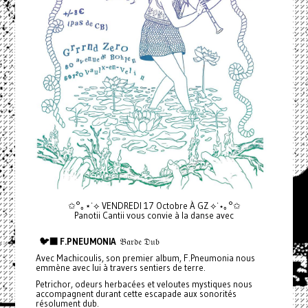
✩°｡⋆˙⟡ VENDREDI 17 Octobre À GZ ⟡˙⋆｡°✩
Panotii Cantii vous convie à la danse avec
🐦‍⬛ F.PNEUMONIA
𝔅𝔞𝔯𝔡𝔢 𝔇𝔲𝔟
Avec Machicoulis, son premier album, F.Pneumonia nous
emmène avec lui à travers sentiers de terre.
Petrichor, odeurs herbacées et veloutes mystiques nous
accompagnent durant cette escapade aux sonorités
résolument dub.