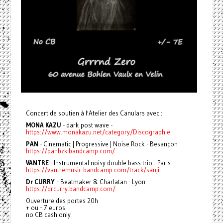
Concert de soutien à l'Atelier des Canulars avec :
MONA KAZU
- dark post wave -
https://www.monakazu.net/category/Discographie
PAN
- Cinematic | Progressive | Noise Rock - Besançon
https://panbzk.bandcamp.com/
VANTRE
- Instrumental noisy double bass trio - Paris
https://vantremusic.bandcamp.com/track/sanji
Dr CURRY
- Beatmaker & Charlatan - Lyon
https://drcurry.bandcamp.com/
Ouverture des portes 20h
+ ou - 7 euros
no CB cash only