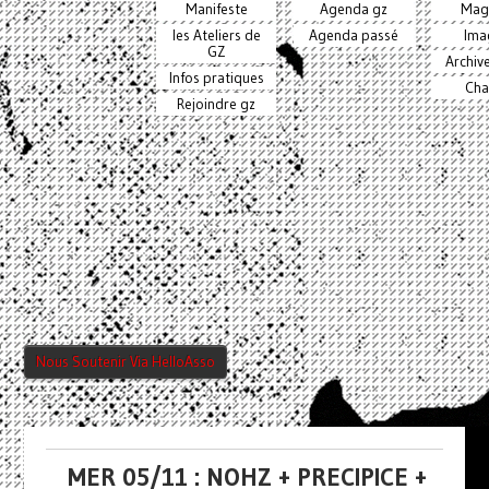
Manifeste
Agenda gz
Mag
les Ateliers de
Agenda passé
Ima
GZ
Archiv
Infos pratiques
Cha
Rejoindre gz
Nous Soutenir Via HelloAsso
MER 05/11 : NOHZ + PRECIPICE +