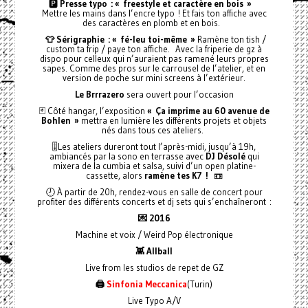
🅿️
Presse typo : « freestyle et caractère en bois »
Mettre les mains dans l’encre typo ! Et fais ton affiche avec
des caractères en plomb et en bois.
👕 Sérigraphie : « fé-leu toi-même »
Ramène ton tish /
custom ta frip / paye ton affiche. Avec la friperie de gz à
dispo pour celleux qui n’auraient pas ramené leurs propres
sapes. Comme des pros sur le carrousel de l’atelier, et en
version de poche sur mini screens à l’extérieur.
Le Brrrazero
sera ouvert pour l’occasion
🃏 Côté hangar, l’exposition
« Ça imprime au 60 avenue de
Bohlen »
mettra en lumière les différents projets et objets
nés dans tous ces ateliers.
🎚️Les ateliers dureront tout l’après-midi, jusqu’à 19h,
ambiancés par la sono en terrasse avec
DJ Désolé
qui
mixera de la cumbia et salsa, suivi d’un open platine-
cassette, alors
ramène tes K7 !
📼
🕗 À partir de 20h, rendez-vous en salle de concert pour
profiter des différents concerts et dj sets qui s’enchaîneront :
💌 2016
Machine et voix / Weird Pop électronique
👾 Allball
Live from les studios de repet de GZ
🖨️
Sinfonia Meccanica
(Turin)
Live Typo A/V