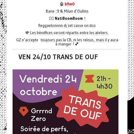
🤖
b9m0
Bane :9 & Milan d’Oullins
❤️‍🔥 NatiBoomBoom
!
Reggaetonnnn dj set casse on dos
💸 Les bénéfices seront répartis entre les ateliers.
GZ n’accepte toujours pas la CB, ni les relous, mais il y aura
à manger ! 💕
VEN 24/10 TRANS DE OUF