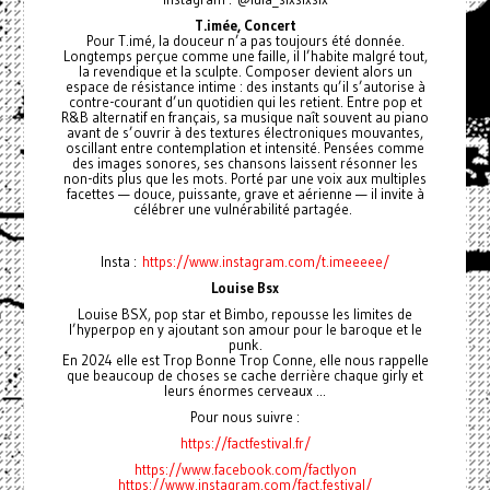
T.imée, Concert
Pour T.imé, la douceur n’a pas toujours été donnée.
Longtemps perçue comme une faille, il l’habite malgré tout,
la revendique et la sculpte. Composer devient alors un
espace de résistance intime : des instants qu’il s’autorise à
contre-courant d’un quotidien qui les retient. Entre pop et
R&B alternatif en français, sa musique naît souvent au piano
avant de s’ouvrir à des textures électroniques mouvantes,
oscillant entre contemplation et intensité. Pensées comme
des images sonores, ses chansons laissent résonner les
non-dits plus que les mots. Porté par une voix aux multiples
facettes — douce, puissante, grave et aérienne — il invite à
célébrer une vulnérabilité partagée.
Insta :
https://www.instagram.com/t.imeeeee/
Louise Bsx
Louise BSX, pop star et Bimbo, repousse les limites de
l’hyperpop en y ajoutant son amour pour le baroque et le
punk.
En 2024 elle est Trop Bonne Trop Conne, elle nous rappelle
que beaucoup de choses se cache derrière chaque girly et
leurs énormes cerveaux ...
Pour nous suivre :
https://factfestival.fr/
https://www.facebook.com/factlyon
https://www.instagram.com/fact.festival/