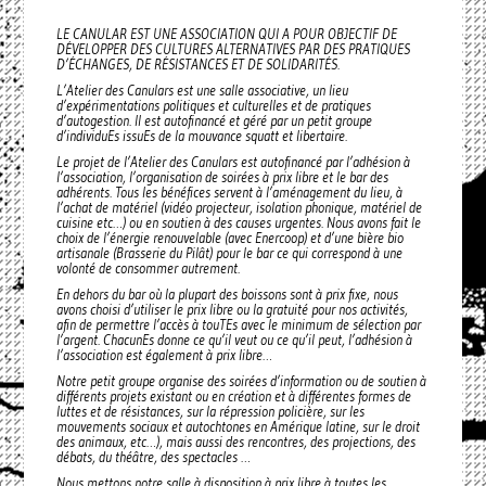
LE CANULAR EST UNE ASSOCIATION QUI A POUR OBJECTIF DE
DÉVELOPPER DES CULTURES ALTERNATIVES PAR DES PRATIQUES
D’ÉCHANGES, DE RÉSISTANCES ET DE SOLIDARITÉS.
L’Atelier des Canulars est une salle associative, un lieu
d’expérimentations politiques et culturelles et de pratiques
d’autogestion. Il est autofinancé et géré par un petit groupe
d’individuEs issuEs de la mouvance squatt et libertaire.
Le projet de l’Atelier des Canulars est autofinancé par l’adhésion à
l’association, l’organisation de soirées à prix libre et le bar des
adhérents. Tous les bénéfices servent à l’aménagement du lieu, à
l’achat de matériel (vidéo projecteur, isolation phonique, matériel de
cuisine etc…) ou en soutien à des causes urgentes. Nous avons fait le
choix de l’énergie renouvelable (avec Enercoop) et d’une bière bio
artisanale (Brasserie du Pilât) pour le bar ce qui correspond à une
volonté de consommer autrement.
En dehors du bar où la plupart des boissons sont à prix fixe, nous
avons choisi d’utiliser le prix libre ou la gratuité pour nos activités,
afin de permettre l’accès à touTEs avec le minimum de sélection par
l’argent. ChacunEs donne ce qu’il veut ou ce qu’il peut, l’adhésion à
l’association est également à prix libre…
Notre petit groupe organise des soirées d’information ou de soutien à
différents projets existant ou en création et à différentes formes de
luttes et de résistances, sur la répression policière, sur les
mouvements sociaux et autochtones en Amérique latine, sur le droit
des animaux, etc…), mais aussi des rencontres, des projections, des
débats, du théâtre, des spectacles …
Nous mettons notre salle à disposition à prix libre à toutes les