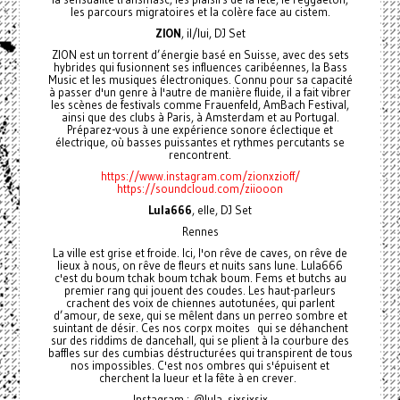
les parcours migratoires et la colère face au cistem.
ZION
, il/lui, DJ Set
ZION est un torrent d’énergie basé en Suisse, avec des sets
hybrides qui fusionnent ses influences caribéennes, la Bass
Music et les musiques électroniques. Connu pour sa capacité
à passer d'un genre à l'autre de manière fluide, il a fait vibrer
les scènes de festivals comme Frauenfeld, AmBach Festival,
ainsi que des clubs à Paris, à Amsterdam et au Portugal.
Préparez-vous à une expérience sonore éclectique et
électrique, où basses puissantes et rythmes percutants se
rencontrent.
https://www.instagram.com/zionxzioff/
https://soundcloud.com/ziiooon
Lula666
, elle, DJ Set
Rennes
La ville est grise et froide. Ici, l'on rêve de caves, on rêve de
lieux à nous, on rêve de fleurs et nuits sans lune. Lula666
c'est du boum tchak boum tchak boum. Fems et butchs au
premier rang qui jouent des coudes. Les haut-parleurs
crachent des voix de chiennes autotunées, qui parlent
d’amour, de sexe, qui se mêlent dans un perreo sombre et
suintant de désir. Ces nos corpx moites qui se déhanchent
sur des riddims de dancehall, qui se plient à la courbure des
baffles sur des cumbias déstructurées qui transpirent de tous
nos impossibles. C'est nos ombres qui s'épuisent et
cherchent la lueur et la fête à en crever.
Instagram : @lula_sixsixsix