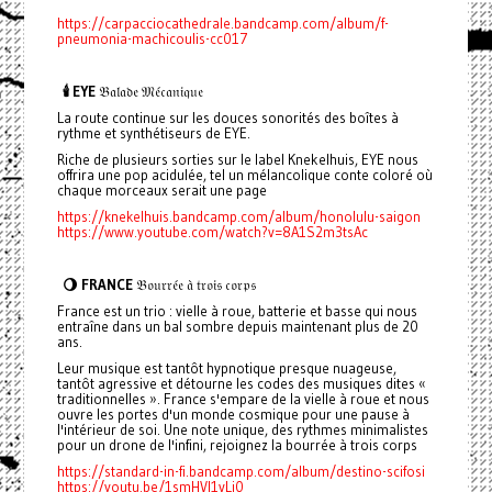
https://carpacciocathedrale.bandcamp.com/album/f-
pneumonia-machicoulis-cc017
🕯️ EYE
𝔅𝔞𝔩𝔞𝔡𝔢 𝔐𝔢́𝔠𝔞𝔫𝔦𝔮𝔲𝔢
La route continue sur les douces sonorités des boîtes à
rythme et synthétiseurs de EYE.
Riche de plusieurs sorties sur le label Knekelhuis, EYE nous
offrira une pop acidulée, tel un mélancolique conte coloré où
chaque morceaux serait une page
https://knekelhuis.bandcamp.com/album/honolulu-saigon
https://www.youtube.com/watch?v=8A1S2m3tsAc
🌖 FRANCE
𝔅𝔬𝔲𝔯𝔯𝔢́𝔢 𝔞̀ 𝔱𝔯𝔬𝔦𝔰 𝔠𝔬𝔯𝔭𝔰
France est un trio : vielle à roue, batterie et basse qui nous
entraîne dans un bal sombre depuis maintenant plus de 20
ans.
Leur musique est tantôt hypnotique presque nuageuse,
tantôt agressive et détourne les codes des musiques dites «
traditionnelles ». France s'empare de la vielle à roue et nous
ouvre les portes d'un monde cosmique pour une pause à
l'intérieur de soi. Une note unique, des rythmes minimalistes
pour un drone de l'infini, rejoignez la bourrée à trois corps
https://standard-in-fi.bandcamp.com/album/destino-scifosi
https://youtu.be/1smHVI1vLj0