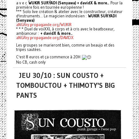
a v e c
WUKIR SURYADI (Senyawa) + davidX & more..
Pour la
première fois en tournée européenne !
*** Solo live création & atelier avec le constructeur, créateur
d'instruments... Le magicien indonésien :
WUKIR SURYADI
(Senyawa)
aNGRry.propagande.org/WUKIR
* * * Duel de voiXXL à corps et à cris avec le beatboxeur,
ambianceur :
+ davidX & more..
aNGRry.propagande.org/DAVIDX
Les groupes se marieront bien, comme un beaujo et des
tripes sautées.
C'est 8 euros et ça commence à 20H
No CB, cash only
JEU 30/10 : SUN COUSTO +
TOMBOUCTOU + THIMOTY'S BIG
PANTS