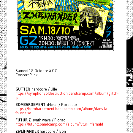
Samedi 18 Octobre à GZ
Concert Punk
GUTTER
hardcore / Lille
https://symphonyofdestruction.bandcamp.com/album/glitch-
lp
BOMBARDEMENT
d-beat / Bordeaux
https://bombardement.bandcamp.com/album/dans-la-
fournaise
FUTUR Z
synth wave / Florac
https://futur-z.bandcamp.com/album/futur-infernald
ZWEÏHANDER
hardcore / lyon