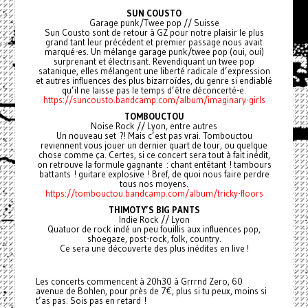
SUN COUSTO
Garage punk/Twee pop // Suisse
Sun Cousto sont de retour à GZ pour notre plaisir le plus
grand tant leur précédent et premier passage nous avait
marqué-es. Un mélange garage punk/twee pop (oui, oui)
surprenant et électrisant. Revendiquant un twee pop
satanique, elles mélangent une liberté radicale d’expression
et autres influences des plus bizarroïdes, du genre si endiablé
qu’il ne laisse pas le temps d’être déconcerté-e.
https://suncousto.bandcamp.com/album/imaginary-girls
TOMBOUCTOU
Noise Rock // Lyon, entre autres
Un nouveau set ?! Mais c’est pas vrai. Tombouctou
reviennent vous jouer un dernier quart de tour, ou quelque
chose comme ça. Certes, si ce concert sera tout à fait inédit,
on retrouve la formule gagnante : chant entêtant ! tambours
battants ! guitare explosive ! Bref, de quoi nous faire perdre
tous nos moyens.
https://tombouctou.bandcamp.com/album/tricky-floors
THIMOTY’S BIG PANTS
Indie Rock // Lyon
Quatuor de rock indé un peu fouillis aux influences pop,
shoegaze, post-rock, folk, country.
Ce sera une découverte des plus inédites en live !
Les concerts commencent à 20h30 à Grrrnd Zero, 60
avenue de Bohlen, pour près de 7€, plus si tu peux, moins si
t’as pas. Sois pas en retard !