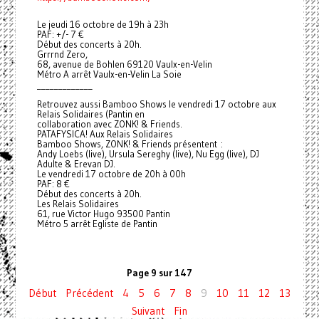
Le jeudi 16 octobre de 19h à 23h
PAF: +/- 7 €
Début des concerts à 20h.
Grrrnd Zero,
68, avenue de Bohlen 69120 Vaulx-en-Velin
Métro A arrêt Vaulx-en-Velin La Soie
_____________
Retrouvez aussi Bamboo Shows le vendredi 17 octobre aux
Relais Solidaires (Pantin en
collaboration avec ZONK! & Friends.
PATAFYSICA! Aux Relais Solidaires
Bamboo Shows, ZONK! & Friends présentent :
Andy Loebs (live), Ursula Sereghy (live), Nu Egg (live), DJ
Adulte & Erevan DJ.
Le vendredi 17 octobre de 20h à 00h
PAF: 8 €
Début des concerts à 20h.
Les Relais Solidaires
61, rue Victor Hugo 93500 Pantin
Métro 5 arrêt Egliste de Pantin
Page 9 sur 147
Début
Précédent
4
5
6
7
8
9
10
11
12
13
Suivant
Fin