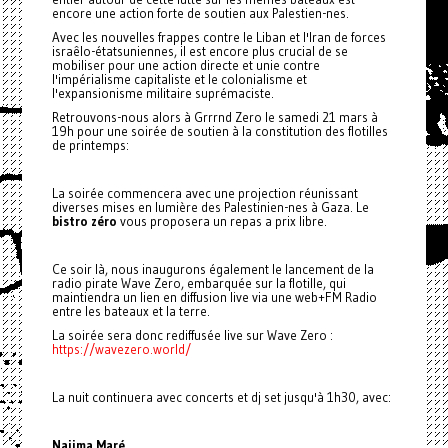
encore une action forte de soutien aux Palestien-nes.
Avec les nouvelles frappes contre le Liban et l'Iran de forces
israêlo-étatsuniennes, il est encore plus crucial de se
mobiliser pour une action directe et unie contre
l'impérialisme capitaliste et le colonialisme et
l'expansionisme militaire suprémaciste.
Retrouvons-nous alors à Grrrnd Zero le samedi 21 mars à
19h pour une soirée de soutien à la constitution des flotilles
de printemps:
La soirée commencera avec une projection réunissant
diverses mises en lumière des Palestinien-nes à Gaza. Le
bistro zéro
vous proposera un repas a prix libre.
Ce soir là, nous inaugurons également le lancement de la
radio pirate Wave Zero, embarquée sur la flotille, qui
maintiendra un lien en diffusion live via une web+FM Radio
entre les bateaux et la terre.
La soirée sera donc rediffusée live sur Wave Zero :
https://wavezero.world/
La nuit continuera avec concerts et dj set jusqu'à 1h30, avec:
Naiima Maré