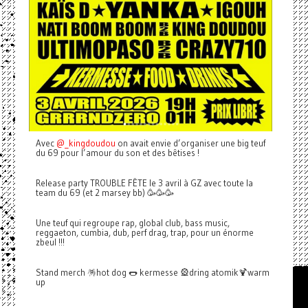
Avec
@_kingdoudou
on avait envie d’organiser une big teuf
du 69 pour l’amour du son et des bêtises !
Release party TROUBLE FÊTE le 3 avril à GZ avec toute la
team du 69 (et 2 marsey bb) 🥳🥳🥳
Une teuf qui regroupe rap, global club, bass music,
reggaeton, cumbia, dub, perf drag, trap, pour un énorme
zbeul !!!
Stand merch 🪅hot dog 🌭 kermesse 🎡dring atomik🍹warm
up