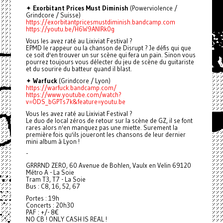
✦
Exorbitant Prices Must Diminish
(Powerviolence /
Grindcore / Suisse)
https://exorbitantpricesmustdiminish.bandcamp.com
https://youtu.be/H6W9ANlRk0g
Vous les avez raté au Lixiviat Festival ?
EPMD le rappeur ou la chanson de Disrupt ? Je défis qui que
ce soit d'en trouver un sur scène qui fera un pain. Sinon vous
pourrez toujours vous délecter du jeu de scène du guitariste
et du sourire du batteur quand il blast.
✦
Warfuck
(Grindcore / Lyon)
https://warfuck.bandcamp.com/
https://www.youtube.com/watch?
v=ODS_bGPTs7k&feature=youtu.be
Vous les avez raté au Lixiviat Festival ?
Le duo de local zéros de retour sur la scène de GZ, il se font
rares alors n'en manquez pas une miette. Surement la
première fois qu'ils joueront les chansons de leur dernier
mini album à Lyon !
-
GRRRND ZERO, 60 Avenue de Bohlen, Vaulx en Velin 69120
Métro A - La Soie
Tram T3, T7 - La Soie
Bus : C8, 16, 52, 67
Portes : 19h
Concerts : 20h30
PAF : +/- 8€
NO CB ! ONLY CASH IS REAL !