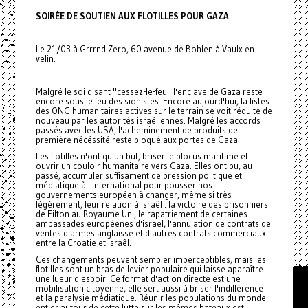
SOIRÉE DE SOUTIEN AUX FLOTILLES POUR GAZA
Le 21/03 à Grrrnd Zero, 60 avenue de Bohlen à Vaulx en
velin.
Malgré le soi disant "cessez-le-feu" l'enclave de Gaza reste
encore sous le feu des sionistes. Encore aujourd'hui, la listes
des ONG humanitaires actives sur le terrain se voit réduite de
nouveau par les autorités israéliennes. Malgré les accords
passés avec les USA, l'acheminement de produits de
première nécéssité reste bloqué aux portes de Gaza.
Les flotilles n'ont qu'un but, briser le blocus maritime et
ouvrir un couloir humanitaire vers Gaza. Elles ont pu, au
passé, accumuler suffisament de pression politique et
médiatique à l'international pour pousser nos
gouvernements européen à changer, même si très
légèrement, leur relation à Israêl : la victoire des prisonniers
de Filton au Royaume Uni, le rapatriement de certaines
ambassades européenes d'israel, l'annulation de contrats de
ventes d'armes anglaisse et d'autres contrats commerciaux
entre la Croatie et Israêl.
Ces changements peuvent sembler imperceptibles, mais les
flotilles sont un bras de levier populaire qui laisse aparaître
une lueur d'espoir. Ce format d'action directe est une
mobilisation citoyenne, elle sert aussi à briser l'indifférence
et la paralysie médiatique. Réunir les populations du monde
entier autour de cette lutte sur les mêmes bateaux est