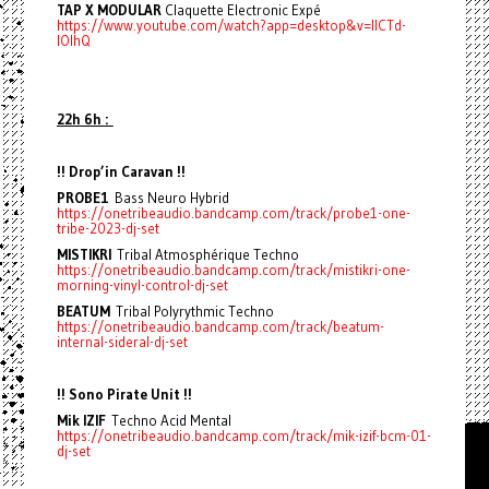
TAP X MODULAR
Claquette Electronic Expé
https://www.youtube.com/watch?app=desktop&v=IICTd-
lOlhQ
22h 6h :
!! Drop’in Caravan !!
PROBE1
Bass Neuro Hybrid
https://onetribeaudio.bandcamp.com/track/probe1-one-
tribe-2023-dj-set
MISTIKRI
Tribal Atmosphérique Techno
https://onetribeaudio.bandcamp.com/track/mistikri-one-
morning-vinyl-control-dj-set
BEATUM
Tribal Polyrythmic Techno
https://onetribeaudio.bandcamp.com/track/beatum-
internal-sideral-dj-set
!! Sono Pirate Unit !!
Mik IZIF
Techno Acid Mental
https://onetribeaudio.bandcamp.com/track/mik-izif-bcm-01-
dj-set