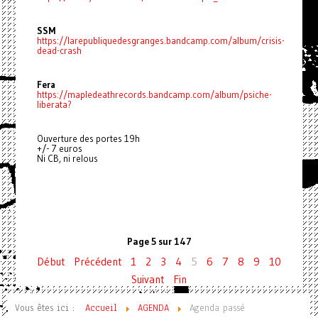
SSM
https://larepubliquedesgranges.bandcamp.com/album/crisis-
dead-crash
Fera
https://mapledeathrecords.bandcamp.com/album/psiche-
liberata?
Ouverture des portes 19h
+/- 7 euros
Ni CB, ni relous
Page 5 sur 147
Début
Précédent
1
2
3
4
5
6
7
8
9
10
Suivant
Fin
Vous êtes ici :
Accueil
AGENDA
Agenda passé