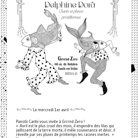
𓆜𓆝𓆞 Le mercredi 1er avril 𓆜𓆝𓆞
Panotii Cantii vous invite à Grrrnd Zero !
« Avril est le plus cruel des mois, il engendre des lilas qui
jaillissent de la terre morte, il mêle souvenance et désir, il
réveille par ses pluies de printemps les racines inertes. »