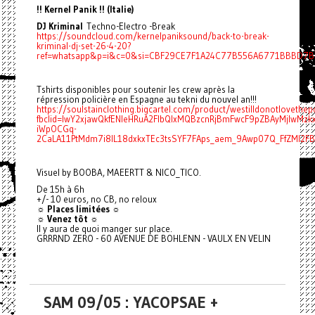
!! Kernel Panik !! (Italie)
DJ Kriminal
Techno-Electro -Break
https://soundcloud.com/kernelpaniksound/back-to-break-
kriminal-dj-set-26-4-20?
ref=whatsapp&p=i&c=0&si=CBF29CE7F1A24C77B556A6771BBBD7BF
Tshirts disponibles pour soutenir les crew après la
répression policière en Espagne au tekni du nouvel an!!!
https://soulstainclothing.bigcartel.com/product/westilldonotlovethep
fbclid=IwY2xjawQkfENleHRuA2FlbQIxMQBzcnRjBmFwcF9pZBAyMjIwMz
iWpOCGq-
2CaLA11PtMdm7i8IL18dxkxTEc3tsSYF7FAps_aem_9Awp07Q_FfZMI2F
Visuel by BOOBA, MAEERTT & NICO_TICO.
De 15h à 6h
+/- 10 euros, no CB, no reloux
☼ Places limitées ☼
☼ Venez tôt ☼
Il y aura de quoi manger sur place.
GRRRND ZERO - 60 AVENUE DE BOHLENN - VAULX EN VELIN
SAM 09/05 : YACOPSAE +