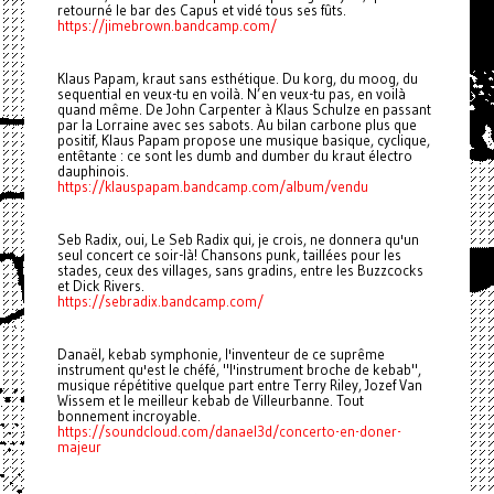
retourné le bar des Capus et vidé tous ses fûts.
https://jimebrown.bandcamp.com/
Klaus Papam, kraut sans esthétique. Du korg, du moog, du
sequential en veux-tu en voilà. N’en veux-tu pas, en voilà
quand même. De John Carpenter à Klaus Schulze en passant
par la Lorraine avec ses sabots. Au bilan carbone plus que
positif, Klaus Papam propose une musique basique, cyclique,
entêtante : ce sont les dumb and dumber du kraut électro
dauphinois.
https://klauspapam.bandcamp.com/album/vendu
Seb Radix, oui, Le Seb Radix qui, je crois, ne donnera qu'un
seul concert ce soir-là! Chansons punk, taillées pour les
stades, ceux des villages, sans gradins, entre les Buzzcocks
et Dick Rivers.
https://sebradix.bandcamp.com/
Danaël, kebab symphonie, l'inventeur de ce suprême
instrument qu'est le chéfé, "l'instrument broche de kebab",
musique répétitive quelque part entre Terry Riley, Jozef Van
Wissem et le meilleur kebab de Villeurbanne. Tout
bonnement incroyable.
https://soundcloud.com/danael3d/concerto-en-doner-
majeur