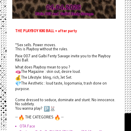
THE PLAYBOY KIKI BALL + after party
"Sex sells. Power moves.
This is Playboy without the rules.
Pixie 007 and Galbi Fenty Savage invite you to the Playboy
Kiki Ball.
What does Playboy mean to you ?
The Magazine : skin out, desire loud.
The Lifestyle: bling, rich, Jet Set.
The Aesthetic : loud taste, logomania, trash done on
purpose.
Come dressed to seduce, dominate and stunt. No innocence.
No subtlety.
You wanna play?
--
THE CATEGORIES
--
OTA Face