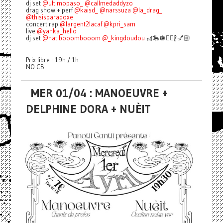
dj set
@ultimopaso_
@callmedaddyzo
drag show + perf
@kaisd_
@narssuza
@la_drag_
@thisisparadoxe
concert rap
@largent2lacaf
@kpri_sam
live
@yanka_hello
dj set
@natibooombooom
@_kingdoudou
🎢🎠🪩👯‍♀️🍾💅🏼
Prix libre - 19h / 1h
NO CB
MER 01/04 : MANOEUVRE +
DELPHINE DORA + NUÈIT