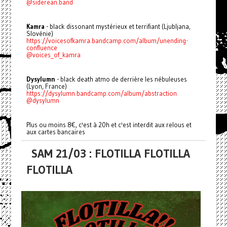
@siderean.band
Kamra
- black dissonant mystérieux et terrifiant (Ljubljana,
Slovénie)
https://voicesofkamra.bandcamp.com/album/unending-
confluence
@voices_of_kamra
Dysylumn
- black death atmo de derrière les nébuleuses
(Lyon, France)
https://dysylumn.bandcamp.com/album/abstraction
@dysylumn
Plus ou moins 8€, c'est à 20h et c'est interdit aux relous et
aux cartes bancaires
SAM 21/03 : FLOTILLA FLOTILLA
FLOTILLA