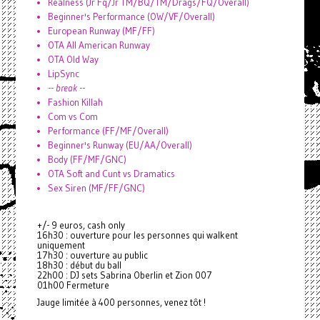
Realness (Jr Fq/Jr TM/BQ/TM/Drags/FQ/Overall)
Beginner's Performance (OW/VF/Overall)
European Runway (MF/FF)
OTA All American Runway
OTA Old Way
LipSync
--
break
--
Fashion Killah
Com vs Com
Performance (FF/MF/Overall)
Beginner's Runway (EU/AA/Overall)
Body (FF/MF/GNC)
OTA Soft and Cunt vs Dramatics
Sex Siren (MF/FF/GNC)
+/- 9 euros, cash only
16h30 : ouverture pour les personnes qui walkent
uniquement
17h30 : ouverture au public
18h30 : début du ball
22h00 : DJ sets Sabrina Oberlin et Zion 007
01h00 Fermeture
Jauge limitée à 400 personnes, venez tôt !