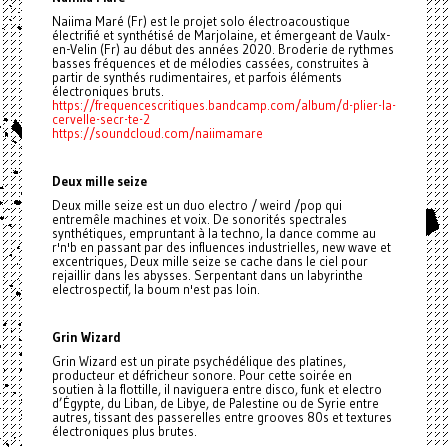
Naiima Maré (Fr) est le projet solo électroacoustique
électrifié et synthétisé de Marjolaine, et émergeant de Vaulx-
en-Velin (Fr) au début des années 2020. Broderie de rythmes
basses fréquences et de mélodies cassées, construites à
partir de synthés rudimentaires, et parfois éléments
électroniques bruts.
https://frequencescritiques.bandcamp.com/album/d-plier-la-
cervelle-secr-te-2
https://soundcloud.com/naiimamare
Deux mille seize
Deux mille seize est un duo electro / weird /pop qui
entremêle machines et voix. De sonorités spectrales
synthétiques, empruntant à la techno, la dance comme au
r'n'b en passant par des influences industrielles, new wave et
excentriques, Deux mille seize se cache dans le ciel pour
rejaillir dans les abysses. Serpentant dans un labyrinthe
electrospectif, la boum n'est pas loin.
Grin Wizard
Grin Wizard est un pirate psychédélique des platines,
producteur et défricheur sonore. Pour cette soirée en
soutien à la flottille, il naviguera entre disco, funk et electro
d’Égypte, du Liban, de Libye, de Palestine ou de Syrie entre
autres, tissant des passerelles entre grooves 80s et textures
électroniques plus brutes.