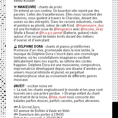
Venez écouter :
⚒️
MANŒUVRE
- chants de prolo
On entend un son continu. Un bourdon vite rejoint par des
paroles. Celles des travaillereuses. Elles nous racontent des
histoires, nous guident à travers le Charolais, devant des
usines ou des entrepôts. Dans les recoins industriels, rouille
et peinture au plomb, odeur de café froid.
@manoeuvre_duo
est une formation issue de
@lengeance
avec
@nicolas_virey
(Vielle à Roue) et
@h.u.g.o.jannet
(Batterie, guitare) réuni
autour d’un recueil de textes écrits durant des métiers
d’ouvrier et d’exécutant.
🔮
DELPHINE DORA
- chants et pianos protéïformes
Promesse d’un rêve, promenade dans la voix lactée, la
musique de Delphine Dora s’inscrit dans une cosmologie
lointaine, où les constellations imaginaires vacillent
délicatement dans nos esprits, au rythme des cordes
frappées. Delphine Dora est une musicienne, compositrice,
improvisatrice développant depuis une dizaine d’années un
univers musical intimiste et pluriel, en perpétuel
métamorphose situé au croisement de différents genres
musicaux.
🕯️
NUÈIT
- occitan noise vnr
« La nuit, tes chants engloutissent le monde et tes yeux sont
tournés vers une prière perdue. » Étrange enfant du chant
néo-trad et de la noise,
@lala_nueit
nous concocte des
balades parfois douces, parfois cassées, parfois abrasives.
🐟 À Grrrnd Zero,
60 avenue de Bohlen à Vaulx-en-Velin
🐟 Ouverture des portes à 19H30