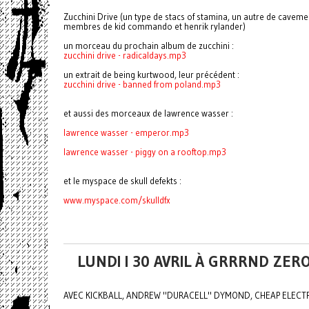
Zucchini Drive (un type de stacs of stamina, un autre de cave
membres de kid commando et henrik rylander)
un morceau du prochain album de zucchini :
zucchini drive - radicaldays.mp3
un extrait de being kurtwood, leur précédent :
zucchini drive - banned from poland.mp3
et aussi des morceaux de lawrence wasser :
lawrence wasser - emperor.mp3
lawrence wasser -
piggy on a rooftop.mp3
et le myspace de skull defekts :
www.myspace.com/skulldfx
LUNDI I 30 AVRIL À GRRRND ZER
AVEC KICKBALL, ANDREW "DURACELL" DYMOND, CHEAP ELECT