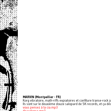
MARVIN (Montpellier - FR)
Korg vibratoire, math-riffs expiatoires et confiture transe-rock 
Ils sont sur le deuxième douze salopard de SK records, et ça déc
vous pensez à la cia.mp3
discudanse.mp3