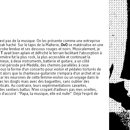
 n'est pas de la musique. On les présente comme une entreprise
ak haché. Sur le tapis de la Malterie,
OvO
se matérialise en une
robe fendue et ses dessous rouges et noirs. Musicalement, je
TT
avait bien aplani et défriché le terrain facilitant l'absorption à
ère fut la plus rock, la plus accessible et continuait la
eux, à deux instruments, batterie et guitare, a un côté
riel période pré-Meddle, des chemins parallèles à ceux
sous la forme d'un concerto pour violon et pédales torturés de
st alors que la chanteuse-guitariste s'empara d'un archet et se
s par les neurones de cette femme-violon ou un voyage dans le
ec les doigts mais avec des baguettes, sans oublier des
licats. Au contraire, leurs expérimentations savantes,
es sentiers battus. N'en croyant d'ailleurs pas mes oreilles,
'accord : "Papa, ta musique, elle est nulle". Déjà l'esprit de