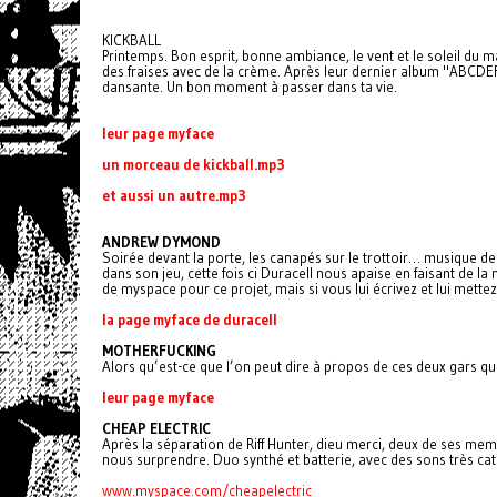
KICKBALL
Printemps. Bon esprit, bonne ambiance, le vent et le soleil du m
des fraises avec de la crème. Après leur dernier album "ABCDEF
dansante. Un bon moment à passer dans ta vie.
leur page myface
un morceau de kickball.mp3
et aussi un autre.mp3
ANDREW DYMOND
Soirée devant la porte, les canapés sur le trottoir… musique 
dans son jeu, cette fois ci Duracell nous apaise en faisant de l
de myspace pour ce projet, mais si vous lui écrivez et lui mettez
la page myface de duracell
MOTHERFUCKING
Alors qu’est-ce que l’on peut dire à propos de ces deux gars qui
leur page myface
CHEAP ELECTRIC
Après la séparation de Riff Hunter, dieu merci, deux de ses memb
nous surprendre. Duo synthé et batterie, avec des sons très catc
www.myspace.com/cheapelectric