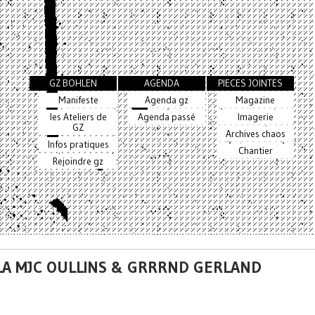
GZ BOHLEN
AGENDA
PIECES JOINTES
Manifeste
Agenda gz
Magazine
les Ateliers de
Agenda passé
Imagerie
GZ
Archives chaos
Infos pratiques
Chantier
Rejoindre gz
À LA MJC OULLINS & GRRRND GERLAND