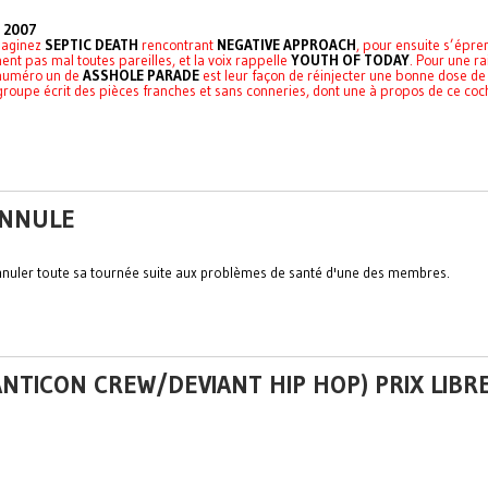
s 2007
maginez
SEPTIC DEATH
rencontrant
NEGATIVE APPROACH
, pour ensuite s’épr
nt pas mal toutes pareilles, et la voix rappelle
YOUTH OF TODAY
. Pour une r
 numéro un de
ASSHOLE PARADE
est leur façon de réinjecter une bonne dose de
groupe écrit des pièces franches et sans conneries, dont une à propos de ce co
 ANNULE
 annuler toute sa tournée suite aux problèmes de santé d'une des membres.
(ANTICON CREW/DEVIANT HIP HOP) PRIX LIBR