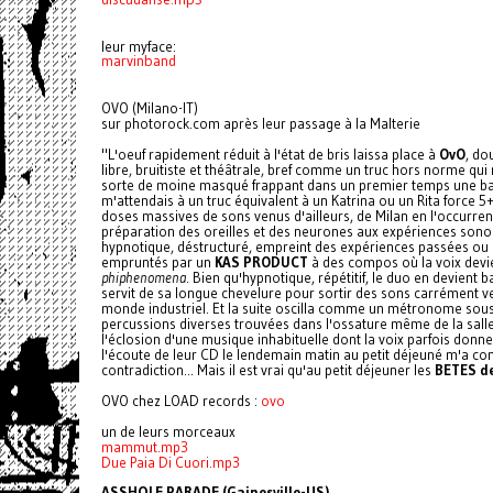
leur myface:
marvinband
OVO (Milano-IT)
sur photorock.com après leur passage à la Malterie
"L'oeuf rapidement réduit à l'état de bris laissa place à
OvO
, do
libre, bruitiste et théâtrale, bref comme un truc hors norme qu
sorte de moine masqué frappant dans un premier temps une batte
m'attendais à un truc équivalent à un Katrina ou un Rita force 
doses massives de sons venus d'ailleurs, de Milan en l'occurrence
préparation des oreilles et des neurones aux expériences sonore
hypnotique, déstructuré, empreint des expériences passées ou 
empruntés par un
KAS PRODUCT
à des compos où la voix devie
phiphenomena
. Bien qu'hypnotique, répétitif, le duo en devient
servit de sa longue chevelure pour sortir des sons carrément v
monde industriel. Et la suite oscilla comme un métronome sous 
percussions diverses trouvées dans l'ossature même de la salle.
l'éclosion d'une musique inhabituelle dont la voix parfois donne
l'écoute de leur CD le lendemain matin au petit déjeuné m'a confo
contradiction... Mais il est vrai qu'au petit déjeuner les
BETES d
OVO chez LOAD records :
ovo
un de leurs morceaux
mammut.mp3
Due Paia Di Cuori.mp3
ASSHOLE PARADE (Gainesville-US)