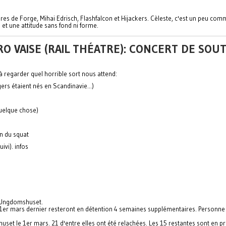
 de Forge, Mihai Edrisch, Flashfalcon et Hijackers. Cèleste, c'est un peu comm
 et une attitude sans fond ni forme.
RO VAISE (RAIL THÉATRE): CONCERT DE S
 regarder quel horrible sort nous attend:
s étaient nés en Scandinavie...)
quelque chose)
on du squat
ivi). infos
d'Ungdomshuset.
1er mars dernier resteront en détention 4 semaines supplémentaires. Personne 
uset le 1er mars. 21 d'entre elles ont été relachées. Les 15 restantes sont en pr