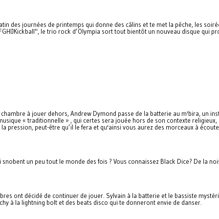
atin des journées de printemps qui donne des câlins et te met la pêche, les soiré
GHIJKickball", le trio rock d’Olympia sort tout bientôt un nouveau disque qui 
de chambre à jouer dehors, Andrew Dymond passe de la batterie au m'bira, un i
a musique « traditionnelle » , qui certes sera jouée hors de son contexte religieu
 la pression, peut-être qu’il le fera et qu'ainsi vous aurez des morceaux à écoute
 snobent un peu tout le monde des fois ? Vous connaissez Black Dice? De la noise 
res ont décidé de continuer de jouer. Sylvain à la batterie et le bassiste mystér
hy à la lightning bolt et des beats disco qui te donneront envie de danser.