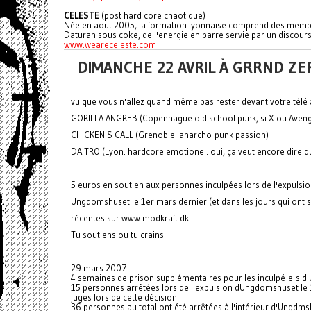
CELESTE
(post hard core chaotique)
Née en aout 2005, la formation lyonnaise comprend des membres
Daturah sous coke, de l'energie en barre servie par un discours
www.weareceleste.com
DIMANCHE 22 AVRIL À GRRND ZE
vu que vous n'allez quand même pas rester devant votre télé à
GORILLA ANGREB (Copenhague old school punk, si X ou Avenger
CHICKEN'S CALL (Grenoble. anarcho-punk passion)
DAITRO (Lyon. hardcore emotionel. oui, ça veut encore dire 
5 euros en soutien aux personnes inculpées lors de l'expulsi
Ungdomshuset le 1er mars dernier (et dans les jours qui ont su
récentes sur www.modkraft.dk
Tu soutiens ou tu crains
29 mars 2007:
4 semaines de prison supplémentaires pour les inculpé-e-s 
15 personnes arrêtées lors de l'expulsion dUngdomshuset le 
juges lors de cette décision.
36 personnes au total ont été arrêtées à l'intérieur d'Ungdmsh