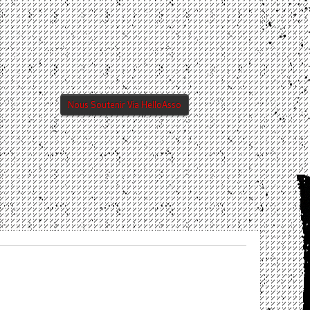
Nous Soutenir Via HelloAsso