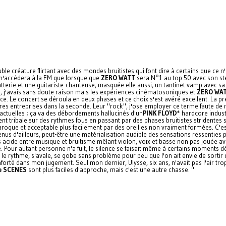
uble créature flirtant avec des mondes bruitistes qui font dire à certains que ce
i n'accédera à la FM que lorsque que
ZERO WATT
sera N°1 au top 50 avec son ste
rie et une guitariste-chanteuse, masquée elle aussi, un tantinet vamp avec sa 
5+, j'avais sans doute raison mais les expériences cinématosoniques et
ZERO WA
. Le concert se déroula en deux phases et ce choix s'est avéré excellent. La premi
s entreprises dans la seconde. Leur "rock", j'ose employer ce terme faute de mi
actuelles ; ça va des débordements hallucinés d'un
PINK FLOYD
* hardcore indust
nt tribale sur des rythmes fous en passant par des phases bruitistes stridentes 
 baroque et acceptable plus facilement par des oreilles non vraiment formées. C'e
enus d'ailleurs, peut-être une matérialisation audible des sensations ressentie
acide entre musique et bruitisme mêlant violon, voix et basse non pas jouée av
 Pour autant personne n'a fuit, le silence se faisait même à certains moments dé
 le rythme, s'avale, se gobe sans problème pour peu que l'on ait envie de sortir d
rté dans mon jugement. Seul mon dernier, Ulysse, six ans, n'avait pas l'air trop d
e SCENES
sont plus faciles d'approche, mais c'est une autre chasse. "