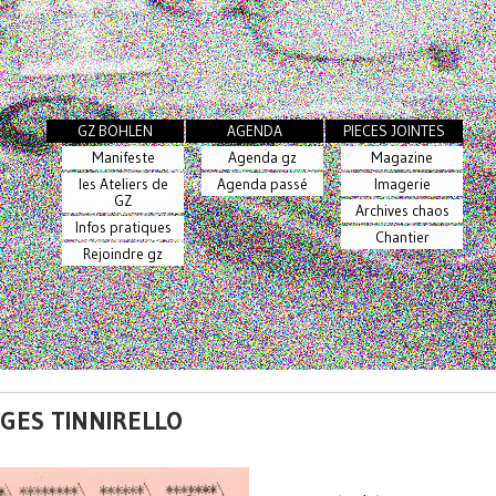
GZ BOHLEN
AGENDA
PIECES JOINTES
Manifeste
Agenda gz
Magazine
les Ateliers de
Agenda passé
Imagerie
GZ
Archives chaos
Infos pratiques
Chantier
Rejoindre gz
RGES TINNIRELLO