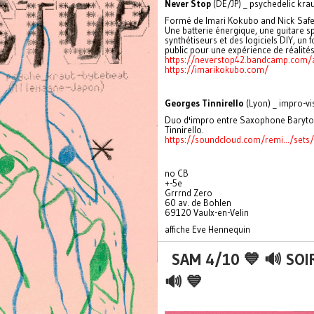
Never Stop
(DE/JP) _ psychedelic kra
Formé de Imari Kokubo and Nick Safe,
Une batterie énergique, une guitare s
synthétiseurs et des logiciels DIY, un 
public pour une expérience de réalités
https://neverstop42.bandcamp.com
https://imarikokubo.com/
Georges Tinnirello
(Lyon) _ impro-vi
Duo d'impro entre Saxophone Baryton
Tinnirello.
https://soundcloud.com/remi.../sets/
no CB
+-5e
Grrrnd Zero
60 av. de Bohlen
69120 Vaulx-en-Velin
affiche Eve Hennequin
SAM 4/10 💙 🔊 SOI
🔊 💙