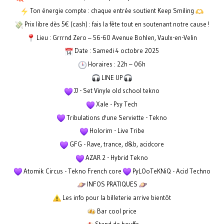
Ton énergie compte : chaque entrée soutient Keep Smiling
Prix libre dès 5€ (cash) : fais la fête tout en soutenant notre cause !
Lieu : Grrrnd Zero – 56-60 Avenue Bohlen, Vaulx-en-Velin
Date : Samedi 4 octobre 2025
Horaires : 22h – 06h
LINE UP
JJ - Set Vinyle old school tekno
Xale - Psy Tech
Tribulations d'une Serviette - Tekno
Holorim - Live Tribe
GFG - Rave, trance, d&b, acidcore
AZAR 2 - Hybrid Tekno
Atomik Circus - Tekno French core
PyLOoTeKNiQ - Acid Techno
INFOS PRATIQUES
Les info pour la billeterie arrive bientôt
Bar cool price