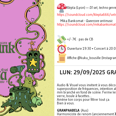
Klëpta (Lyon) —
DJ set, techno genre
https://soundcloud.com/klepta666/set
Mika Bankomat -
Queercore antimusic
https://soundcloud.com/mikabankomat
+/- 7€ · pas de CB
Ouverture 19:30 • Concert à 20:
Affiche @kuku_bousille (Instagra
LUN: 29/09/2025 GRA
Audio & Visuel vous invitent à vous déco
superposition de fréquences, intention ab
mm branché en fond de scène. Ferme les 
verre, boule à facettes...
Amène ton corps pour filtrer tout ça.
Bien à vous.
GRANPAABELA
(Aus)
Harmoniciste de renom (anciennement