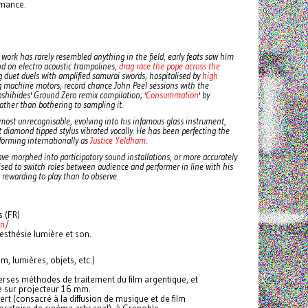
rmance.
’s work has rarely resembled anything in the field, early feats saw him
nd on electro acoustic trampolines,
drag race the pope across the
g duet duels with amplified samurai swords, hospitalised by
high
 machine motors, record chance John Peel sessions with the
oshihides' Ground Zero remix compilation;
'Consummation
' by
ather than bothering to sampling it.
most unrecognisable, evolving into his infamous glass instrument,
diamond tipped stylus vibrated vocally. He has been perfecting the
rforming internationally as
Justice Yeldham
.
ave morphed into participatory sound installations, or more accurately
vised to switch roles between audience and performer in line with his
rewarding to play than to observe.
 (FR)
on/
sthésie lumière et son.
, lumières, objets, etc.)
erses méthodes de traitement du film argentique, et
e sur projecteur 16 mm.
 (consacré à la diffusion de musique et de film