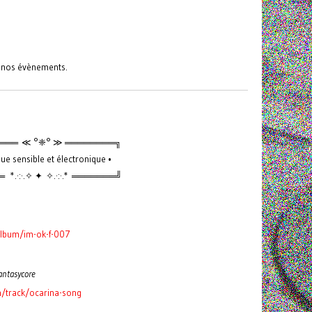
s nos évènements.
═══ ≪ °❈° ≫ ════════╗
ue sensible et électronique •
*.·:·.✧ ✦ ✧.·:·.* ═══════╝
album/im-ok-f-007
antasycore
track/ocarina-song