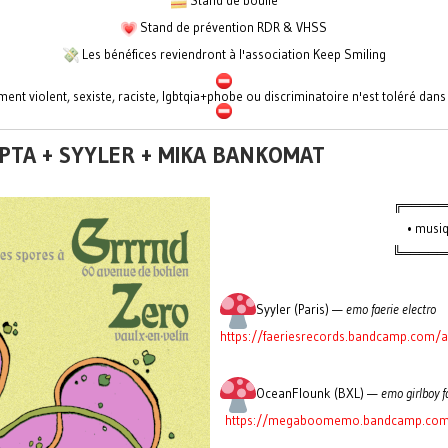
Stand de bouffe
Stand de prévention RDR & VHSS
Les bénéfices reviendront à l'association Keep Smiling
nt violent, sexiste, raciste, lgbtqia+phobe ou discriminatoire n'est toléré dan
ËPTA + SYYLER + MIKA BANKOMAT
╔═════
• musiq
╚══════ 
Syyler (Paris) —
emo faerie electro
https://faeriesrecords.bandcamp.com/
OceanFlounk (BXL) —
emo girlboy f
https://megaboomemo.bandcamp.com/