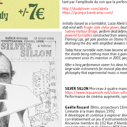
tant par l'amplitude du son que la perfo
http://dualplover.com/abela
https://granpa.bandcamp.com/
Initially classed as a turntablist, Lucas Abela
stab vinyl with
Kruger style stylus gloves
, bou
Sydney Harbour Bridge
, perform deaf defyin
powered turntables
constructed from sewing
Flaming Lips, get pole position on Otomo Y
destroying the disc with amplified skewers r
Today these turntable roots have become al
the shards being nothing more than a giant 
instrument since it's invention in 2003, pe
After a long performance career his ideas h
large-scale instruments for musical play de
philosophy that experimental music is more 
SILVER SILLON
Morceau à quatre mains
https://www.lequanninh.net/silver-sill
Performance de cinéma augmenté, syne
Gaëlle Rouard
(films, projecteurs 16mm
Cinéaste à la main depuis 1992.
A développé et continue à explorer div
corrélativement un jeu d’instrumentist
Ancienne membre du 102 Rue d’Alembert