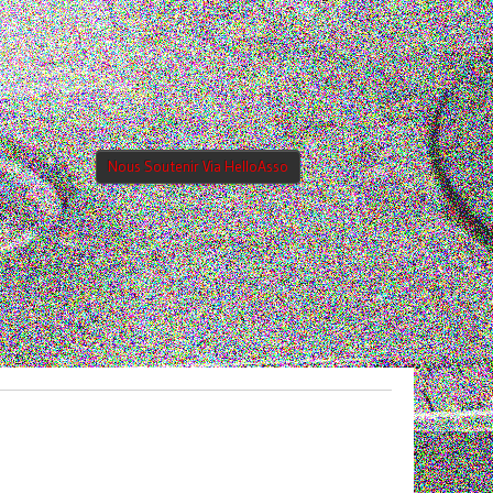
Nous Soutenir Via HelloAsso