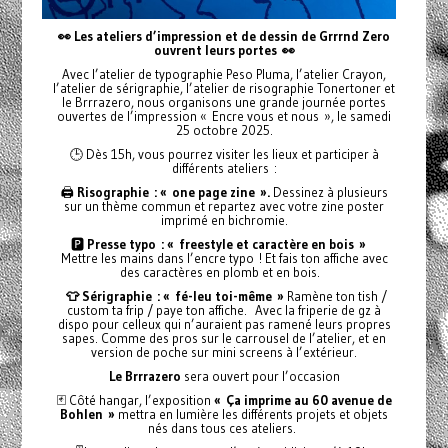
👀 Les ateliers d’impression et de dessin de Grrrnd Zero
ouvrent leurs portes
👀
Avec l’atelier de typographie Peso Pluma, l’atelier Crayon,
l’atelier de sérigraphie, l’atelier de risographie Tonertoner et
le Brrrazero, nous organisons une grande journée portes
ouvertes de l’impression « Encre vous et nous », le samedi
25 octobre 2025.
🕒 Dès 15h, vous pourrez visiter les lieux et participer à
différents ateliers :
🖨️
Risographie : « one page zine ».
Dessinez à plusieurs
sur un thème commun et repartez avec votre zine poster
imprimé en bichromie.
🅿️
Presse typo : « freestyle et caractère en bois »
Mettre les mains dans l’encre typo ! Et fais ton affiche avec
des caractères en plomb et en bois.
👕 Sérigraphie : « fé-leu toi-même »
Ramène ton tish /
custom ta frip / paye ton affiche. Avec la friperie de gz à
dispo pour celleux qui n’auraient pas ramené leurs propres
sapes. Comme des pros sur le carrousel de l’atelier, et en
version de poche sur mini screens à l’extérieur.
Le Brrrazero
sera ouvert pour l’occasion
🃏 Côté hangar, l’exposition
« Ça imprime au 60 avenue de
Bohlen »
mettra en lumière les différents projets et objets
nés dans tous ces ateliers.