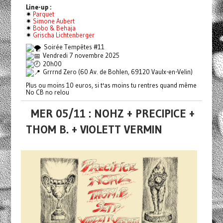
Line-up :
✷
Parquet
✷
Simone Aubert
✷
Bobo & Behaja
✷
Grischa Lichtenberger
Soirée Tempêtes #11
Vendredi 7 novembre 2025
20h00
Grrrnd Zero (60 Av. de Bohlen, 69120 Vaulx-en-Velin)
Plus ou moins 10 euros, si t'as moins tu rentres quand même
No CB no relou
MER 05/11 : NOHZ + PRECIPICE +
THOM B. + VIOLETT VERMIN