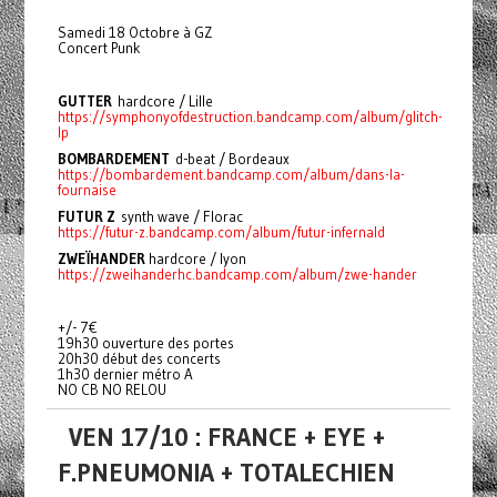
Samedi 18 Octobre à GZ
Concert Punk
GUTTER
hardcore / Lille
https://symphonyofdestruction.bandcamp.com/album/glitch-
lp
BOMBARDEMENT
d-beat / Bordeaux
https://bombardement.bandcamp.com/album/dans-la-
fournaise
FUTUR Z
synth wave / Florac
https://futur-z.bandcamp.com/album/futur-infernald
ZWEÏHANDER
hardcore / lyon
https://zweihanderhc.bandcamp.com/album/zwe-hander
+/- 7€
19h30 ouverture des portes
20h30 début des concerts
1h30 dernier métro A
NO CB NO RELOU
VEN 17/10 : FRANCE + EYE +
F.PNEUMONIA + TOTALECHIEN