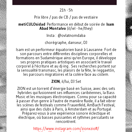
21h - 5h
Prix libre / pas de CB / pas de vestiaire
metiCULOsidad
Performance en début de soirée de
Isam
Abad Montalvo
(il/iel - he/they)
Insta : @ovlatnomdaba
chorégraphe, danseur, DJ
Isam est un performeur équatorien basé à Lausanne. Fort de
son parcours entre différentes disciplines corporelles et
formations en Sudamérique ainsi qu'en Europe, il développe
ses propres pratiques artistiques en associant le travail
corporel à l'écriture et au dj-ing . Ses recherches portent sur
la sensualité transmasc, les plaisirs de la fête, le reggaetón,
les parcours migratoires et la colère face au cistem.
ZION
, il/lui, DJ Set
ZION est un torrent d’énergie basé en Suisse, avec des sets
hybrides qui fusionnent ses influences caribéennes, la Bass
Music et les musiques électroniques. Connu pour sa capacité
à passer d'un genre à l'autre de manière fluide, il a fait vibrer
les scènes de festivals comme Frauenfeld, AmBach Festival,
ainsi que des clubs à Paris, à Amsterdam et au Portugal.
Préparez-vous à une expérience sonore éclectique et
électrique, où basses puissantes et rythmes percutants se
rencontrent.
https://www.instagram.com/zionxzioff/