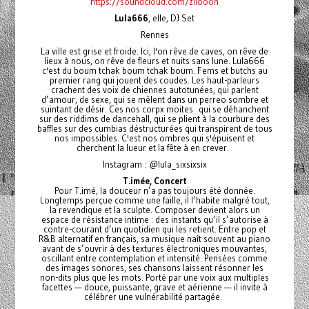
https://soundcloud.com/ziiooon
Lula666
, elle, DJ Set
Rennes
La ville est grise et froide. Ici, l'on rêve de caves, on rêve de
lieux à nous, on rêve de fleurs et nuits sans lune. Lula666
c'est du boum tchak boum tchak boum. Fems et butchs au
premier rang qui jouent des coudes. Les haut-parleurs
crachent des voix de chiennes autotunées, qui parlent
d’amour, de sexe, qui se mêlent dans un perreo sombre et
suintant de désir. Ces nos corpx moites qui se déhanchent
sur des riddims de dancehall, qui se plient à la courbure des
baffles sur des cumbias déstructurées qui transpirent de tous
nos impossibles. C'est nos ombres qui s'épuisent et
cherchent la lueur et la fête à en crever.
Instagram : @lula_sixsixsix
T.imée, Concert
Pour T.imé, la douceur n’a pas toujours été donnée.
Longtemps perçue comme une faille, il l’habite malgré tout,
la revendique et la sculpte. Composer devient alors un
espace de résistance intime : des instants qu’il s’autorise à
contre-courant d’un quotidien qui les retient. Entre pop et
R&B alternatif en français, sa musique naît souvent au piano
avant de s’ouvrir à des textures électroniques mouvantes,
oscillant entre contemplation et intensité. Pensées comme
des images sonores, ses chansons laissent résonner les
non-dits plus que les mots. Porté par une voix aux multiples
facettes — douce, puissante, grave et aérienne — il invite à
célébrer une vulnérabilité partagée.