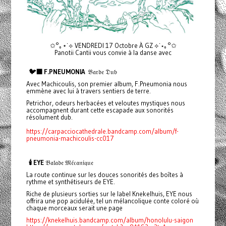
✩°｡⋆˙⟡ VENDREDI 17 Octobre À GZ ⟡˙⋆｡°✩
Panotii Cantii vous convie à la danse avec
🐦‍⬛ F.PNEUMONIA
𝔅𝔞𝔯𝔡𝔢 𝔇𝔲𝔟
Avec Machicoulis, son premier album, F.Pneumonia nous
emmène avec lui à travers sentiers de terre.
Petrichor, odeurs herbacées et veloutes mystiques nous
accompagnent durant cette escapade aux sonorités
résolument dub.
https://carpacciocathedrale.bandcamp.com/album/f-
pneumonia-machicoulis-cc017
🕯️ EYE
𝔅𝔞𝔩𝔞𝔡𝔢 𝔐𝔢́𝔠𝔞𝔫𝔦𝔮𝔲𝔢
La route continue sur les douces sonorités des boîtes à
rythme et synthétiseurs de EYE.
Riche de plusieurs sorties sur le label Knekelhuis, EYE nous
offrira une pop acidulée, tel un mélancolique conte coloré où
chaque morceaux serait une page
https://knekelhuis.bandcamp.com/album/honolulu-saigon