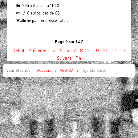
🚂 Métro A jusqu’à 1H40
💸 +/- 8 euros, pas de CB !
🧚affiche par Tendresse Totale
Page 9 sur 147
Début
Précédent
4
5
6
7
8
9
10
11
12
13
Suivant
Fin
Vous êtes ici :
Accueil
AGENDA
Agenda passé