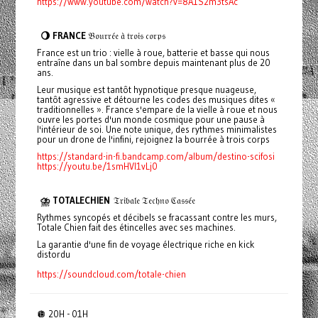
https://www.youtube.com/watch?v=8A1S2m3tsAc
🌖 FRANCE
𝔅𝔬𝔲𝔯𝔯𝔢́𝔢 𝔞̀ 𝔱𝔯𝔬𝔦𝔰 𝔠𝔬𝔯𝔭𝔰
France est un trio : vielle à roue, batterie et basse qui nous
entraîne dans un bal sombre depuis maintenant plus de 20
ans.
Leur musique est tantôt hypnotique presque nuageuse,
tantôt agressive et détourne les codes des musiques dites «
traditionnelles ». France s'empare de la vielle à roue et nous
ouvre les portes d'un monde cosmique pour une pause à
l'intérieur de soi. Une note unique, des rythmes minimalistes
pour un drone de l'infini, rejoignez la bourrée à trois corps
https://standard-in-fi.bandcamp.com/album/destino-scifosi
https://youtu.be/1smHVI1vLj0
⛈️ TOTALECHIEN
𝔗𝔯𝔦𝔟𝔞𝔩𝔢 𝔗𝔢𝔠𝔥𝔫𝔬 ℭ𝔞𝔰𝔰𝔢́𝔢
Rythmes syncopés et décibels se fracassant contre les murs,
Totale Chien fait des étincelles avec ses machines.
La garantie d'une fin de voyage électrique riche en kick
distordu
https://soundcloud.com/totale-chien
🪩 20H - 01H