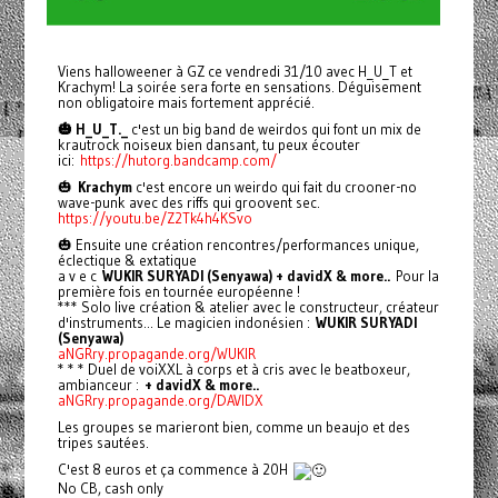
Viens halloweener à GZ ce vendredi 31/10 avec H_U_T et
Krachym! La soirée sera forte en sensations. Déguisement
non obligatoire mais fortement apprécié.
🎃 H_U_T._
c'est un big band de weirdos qui font un mix de
krautrock noiseux bien dansant, tu peux écouter
ici:
https://hutorg.bandcamp.com/
🎃
Krachym
c'est encore un weirdo qui fait du crooner-no
wave-punk avec des riffs qui groovent sec.
https://youtu.be/Z2Tk4h4KSvo
🎃 Ensuite une création rencontres/performances unique,
éclectique & extatique
a v e c
WUKIR SURYADI (Senyawa) + davidX & more..
Pour la
première fois en tournée européenne !
*** Solo live création & atelier avec le constructeur, créateur
d'instruments... Le magicien indonésien :
WUKIR SURYADI
(Senyawa)
aNGRry.propagande.org/WUKIR
* * * Duel de voiXXL à corps et à cris avec le beatboxeur,
ambianceur :
+ davidX & more..
aNGRry.propagande.org/DAVIDX
Les groupes se marieront bien, comme un beaujo et des
tripes sautées.
C'est 8 euros et ça commence à 20H
No CB, cash only