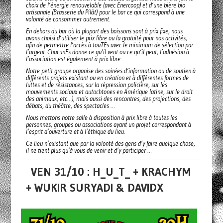
choix de l’énergie renouvelable (avec Enercoop) et d’une bière bio
artisanale (Brasserie du Pilât) pour le bar ce qui correspond à une
volonté de consommer autrement.
En dehors du bar où la plupart des boissons sont à prix fixe, nous
avons choisi d’utiliser le prix libre ou la gratuité pour nos activités,
afin de permettre l’accès à touTEs avec le minimum de sélection par
l’argent. ChacunEs donne ce qu’il veut ou ce qu’il peut, l’adhésion à
l’association est également à prix libre…
Notre petit groupe organise des soirées d’information ou de soutien à
différents projets existant ou en création et à différentes formes de
luttes et de résistances, sur la répression policière, sur les
mouvements sociaux et autochtones en Amérique latine, sur le droit
des animaux, etc…), mais aussi des rencontres, des projections, des
débats, du théâtre, des spectacles …
Nous mettons notre salle à disposition à prix libre à toutes les
personnes, groupes ou associations ayant un projet correspondant à
l’esprit d’ouverture et à l’éthique du lieu.
Ce lieu n’existant que par la volonté des gens d’y faire quelque chose,
il ne tient plus qu’à vous de venir et d’y participer …
VEN 31/10 : H_U_T_ + KRACHYM
+ WUKIR SURYADI & DAVIDX