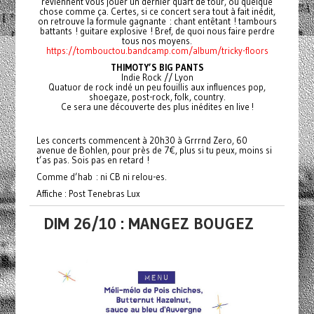
reviennent vous jouer un dernier quart de tour, ou quelque
chose comme ça. Certes, si ce concert sera tout à fait inédit,
on retrouve la formule gagnante : chant entêtant ! tambours
battants ! guitare explosive ! Bref, de quoi nous faire perdre
tous nos moyens.
https://tombouctou.bandcamp.com/album/tricky-floors
THIMOTY’S BIG PANTS
Indie Rock // Lyon
Quatuor de rock indé un peu fouillis aux influences pop,
shoegaze, post-rock, folk, country.
Ce sera une découverte des plus inédites en live !
Les concerts commencent à 20h30 à Grrrnd Zero, 60
avenue de Bohlen, pour près de 7€, plus si tu peux, moins si
t’as pas. Sois pas en retard !
Comme d’hab : ni CB ni relou-es.
Affiche : Post Tenebras Lux
DIM 26/10 : MANGEZ BOUGEZ