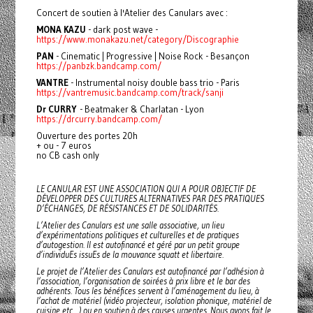
Concert de soutien à l'Atelier des Canulars avec :
MONA KAZU
- dark post wave -
https://www.monakazu.net/category/Discographie
PAN
- Cinematic | Progressive | Noise Rock - Besançon
https://panbzk.bandcamp.com/
VANTRE
- Instrumental noisy double bass trio - Paris
https://vantremusic.bandcamp.com/track/sanji
Dr CURRY
- Beatmaker & Charlatan - Lyon
https://drcurry.bandcamp.com/
Ouverture des portes 20h
+ ou - 7 euros
no CB cash only
LE CANULAR EST UNE ASSOCIATION QUI A POUR OBJECTIF DE
DÉVELOPPER DES CULTURES ALTERNATIVES PAR DES PRATIQUES
D’ÉCHANGES, DE RÉSISTANCES ET DE SOLIDARITÉS.
L’Atelier des Canulars est une salle associative, un lieu
d’expérimentations politiques et culturelles et de pratiques
d’autogestion. Il est autofinancé et géré par un petit groupe
d’individuEs issuEs de la mouvance squatt et libertaire.
Le projet de l’Atelier des Canulars est autofinancé par l’adhésion à
l’association, l’organisation de soirées à prix libre et le bar des
adhérents. Tous les bénéfices servent à l’aménagement du lieu, à
l’achat de matériel (vidéo projecteur, isolation phonique, matériel de
cuisine etc…) ou en soutien à des causes urgentes. Nous avons fait le