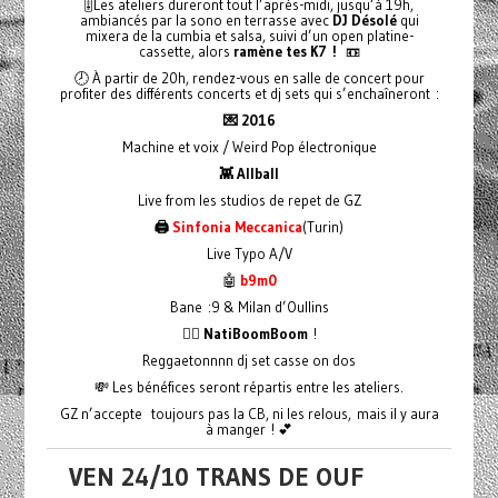
🎚️Les ateliers dureront tout l’après-midi, jusqu’à 19h,
ambiancés par la sono en terrasse avec
DJ Désolé
qui
mixera de la cumbia et salsa, suivi d’un open platine-
cassette, alors
ramène tes K7 !
📼
🕗 À partir de 20h, rendez-vous en salle de concert pour
profiter des différents concerts et dj sets qui s’enchaîneront :
💌 2016
Machine et voix / Weird Pop électronique
👾 Allball
Live from les studios de repet de GZ
🖨️
Sinfonia Meccanica
(Turin)
Live Typo A/V
🤖
b9m0
Bane :9 & Milan d’Oullins
❤️‍🔥 NatiBoomBoom
!
Reggaetonnnn dj set casse on dos
💸 Les bénéfices seront répartis entre les ateliers.
GZ n’accepte toujours pas la CB, ni les relous, mais il y aura
à manger ! 💕
VEN 24/10 TRANS DE OUF