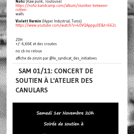
Nohz
(Raw punk, Toulouse)
https://nohz.bandcamp.com/album/slumber-between-
rotten-
walls
Violett Vermin
(Hyper Industrial, Tunis)
https://www.youtube.com/watch?v=40VQAppgu0E&t=662s
20H
+/- 6,66€ et des croutes
no cb no reloux
affiche de zinzin par @le_syndicat_des_initiatives
SAM 01/11: CONCERT DE
SOUTIEN À L'ATELIER DES
CANULARS