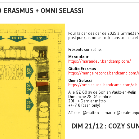
O ERASMUS + OMNI SELASSI
Pour la der des der de 2025 à GrrrndZéro
post punk, et noise rock dans ton chalet 
Présents sur scène:
Maraudeur
https://maraudeur.bandcamp.com/
Giulio Erasmus
https://mangelrecords.bandcamp.com/
Omni Selassi
https://omniselassi.bandcamp.com/albu
A le GZ 60 av de Bohlen Vaulx-en-Velin
Dimanche 28 Décembre
20H -> Dernier métro
+/- 7 € (cash only)
Affiche : @matteo___mari + @peatmupp
DIM 21/12 : COZY SU