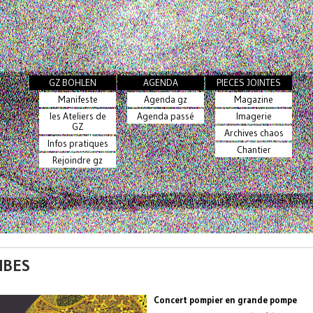
GZ BOHLEN
AGENDA
PIECES JOINTES
Manifeste
Agenda gz
Magazine
les Ateliers de
Agenda passé
Imagerie
GZ
Archives chaos
Infos pratiques
Chantier
Rejoindre gz
IBES
Concert pompier en grande pompe