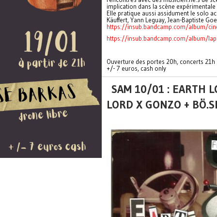
implication dans la scène expérimentale 
Elle pratique aussi assidument le solo ac
Käuffert, Yann Leguay, Jean-Baptiste Goe
https://insub.bandcamp.com/album/cin
https://insub.bandcamp.com/album/lap
Ouverture des portes 20h, concerts 21h
+/- 7 euros, cash only
SAM 10/01 : EARTH L
LORD X GONZO + BÖ.