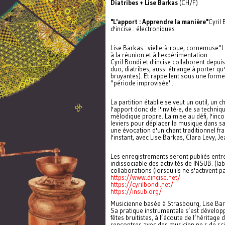
Diatribes + Lise Barkas
(CH/F)
"L'apport : Apprendre la manière"
Cyril 
d'incise : électroniques
Lise Barkas : vielle-à-roue, cornemuse"L
à la réunion et à l'expérimentation.
Cyril Bondi et d'incise collaborent depuis
duo, diatribes, aussi étrange à porter qu'
bruyantes). Et rappellent sous une forme 
"période improvisée".
La partition établie se veut un outil, un 
l'apport donc de l'invité-e, de sa techniq
mélodique propre. La mise au défi, l'in
leviers pour déplacer la musique dans sa
une évocation d'un chant traditionnel fr
l'instant, avec Lise Barkas, Clara Levy, J
Les enregistrements seront publiés entre
indissociable des activités de INSUB. (labe
collaborations (lorsqu'ils ne s'activent 
https://www.dincise.net/
https://cyrilbondi.net/
https://insub.org/
Musicienne basée à Strasbourg, Lise Bark
Sa pratique instrumentale s’est développé
fêtes bruitistes, à l’écoute de l’héritage
rencontres avec des musicien.ne.s de sc