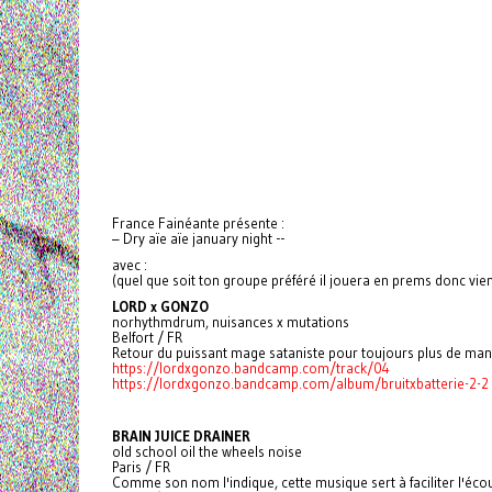
France Fainéante présente :
– Dry aïe aïe january night --
avec :
(quel que soit ton groupe préféré il jouera en prems donc vien
LORD x GONZO
norhythmdrum, nuisances x mutations
Belfort / FR
Retour du puissant mage sataniste pour toujours plus de manip
https://lordxgonzo.bandcamp.com/track/04
https://lordxgonzo.bandcamp.com/album/bruitxbatterie-2-2
BRAIN JUICE DRAINER
old school oil the wheels noise
Paris / FR
Comme son nom l'indique, cette musique sert à faciliter l'écou