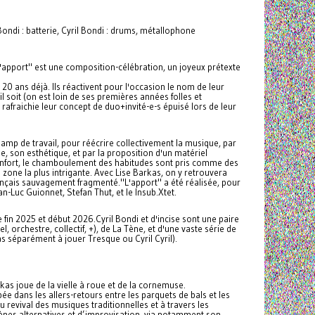
Bondi : batterie, Cyril Bondi : drums, métallophone
'apport" est une composition-célébration, un joyeux prétexte
 20 ans déjà. Ils réactivent pour l'occasion le nom de leur
il soit (on est loin de ses premières années folles et
rafraichie leur concept de duo+invité-e-s épuisé lors de leur
champ de travail, pour réécrire collectivement la musique, par
ue, son esthétique, et par la proposition d'un matériel
confort, le chamboulement des habitudes sont pris comme des
 zone la plus intrigante. Avec Lise Barkas, on y retrouvera
ançais sauvagement fragmenté."L'apport" a été réalisée, pour
ean-Luc Guionnet, Stefan Thut, et le Insub.Xtet.
 fin 2025 et début 2026.Cyril Bondi et d'incise sont une paire
l, orchestre, collectif, +), de La Tène, et d'une vaste série de
pas séparément à jouer Tresque ou Cyril Cyril).
as joue de la vielle à roue et de la cornemuse.
e dans les allers-retours entre les parquets de bals et les
 du revival des musiques traditionnelles et à travers les
ènes alternatives et d’improvisation, via notamment son