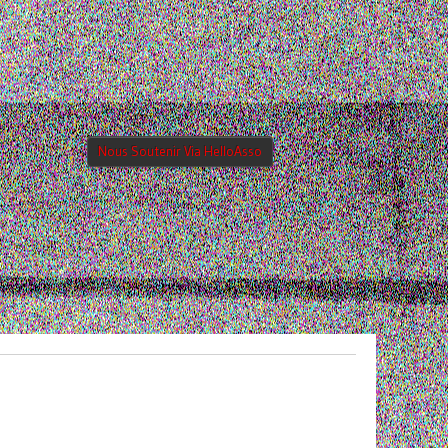
Nous Soutenir Via HelloAsso