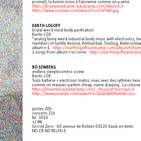
promet), la bonne noise à l'ancienne comme on y aime.
https://brainjuicedrainer.bandcamp.com/album/s-t
https://www.youtube.com/watch?v=aTeP-fwEgyg
EARTH LOGOFF
brutal weird mind-body purification
Berlin / DE
"analog funny weird industrial body music with electronics, l
members of Gentle Veincut, Antihairball, Tolshog, Kellerschla
album n-1 :
https://earthlogoff.bandcamp.com/album/tritium
2 songs from album n to come :
https://earthlogoff.bandc
BÖ.SENBERG
endless sleeplessmess screw
Berlin / DE
Solo batterie + electronic matos, mais avec des rythmes hein c
comme un mauvais parfum cheap, name dripping : La colonie de 
https://bosenberg.bandcamp.com/.../ta-puret-bien-que-d...
https://www.youtube.com/watch?v=Q4QGKkDKut0&t=14s
portes 20h
concerts 21h
fin : 1h10
+/-8€
Grrrnd Zero - 60 avenue de Bohlen 69120 Vaulx-en-Velin
NO CB NO RELOU.E