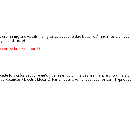
ive drumming and vocals", en gros ça veut dire duo batterie / machines bien déb
eger, and more).
amp.com/album/demon-23
ette fois-ci (ça veut dire qu'on danse et qu'on n'a pas vraiment le choix mais o
vacances / Electric Electric). Parfait pour avoir chaud, euphorisant, hypnotique