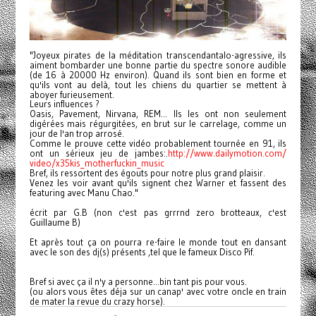
"Joyeux pirates de la méditation transcendantalo-agressive, ils
aiment bombarder une bonne partie du spectre sonore audible
(de 16 à 20000 Hz environ). Quand ils sont bien en forme et
qu'ils vont au delà, tout les chiens du quartier se mettent à
aboyer furieusement.
Leurs influences ?
Oasis, Pavement, Nirvana, REM... Ils les ont non seulement
digérées mais régurgitées, en brut sur le carrelage, comme un
jour de l'an trop arrosé.
Comme le prouve cette vidéo probablement tournée en 91, ils
ont un sérieux jeu de jambes:.
http://www.dailymotion.com/
video/x35kis_motherfuckin_
music
Bref, ils ressortent des égouts pour notre plus grand plaisir.
Venez les voir avant qu'ils signent chez Warner et fassent des
featuring avec Manu Chao."
écrit par G.B (non c'est pas grrrnd zero brotteaux, c'est
Guillaume B)
Et après tout ça on pourra re-faire le monde tout en dansant
avec le son des dj(s) présents ,tel que le fameux Disco Pif.
Bref si avec ça il n'y a personne...bin tant pis pour vous.
(ou alors vous êtes déja sur un canap' avec votre oncle en train
de mater la revue du crazy horse).