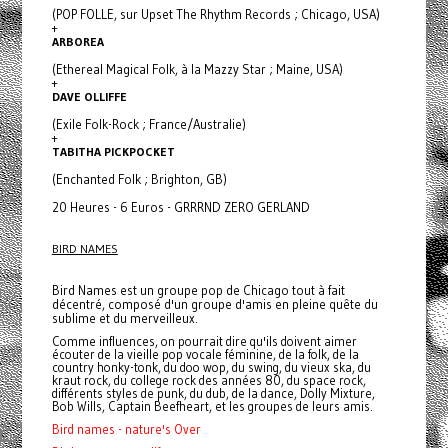
(POP FOLLE, sur Upset The Rhythm Records ; Chicago, USA)
+
ARBOREA
(Ethereal Magical Folk, à la Mazzy Star ; Maine, USA)
+
DAVE OLLIFFE
(Exile Folk-Rock ; France/Australie)
+
TABITHA PICKPOCKET
(Enchanted Folk ; Brighton, GB)
20 Heures - 6 Euros - GRRRND ZERO GERLAND
BIRD NAMES
Bird Names est un groupe pop de Chicago tout à fait
décentré, composé d'un groupe d'amis en pleine quête du
sublime et du merveilleux.
Comme influences, on pourrait dire qu'ils doivent aimer
écouter de la vieille pop vocale féminine, de la folk, de la
country honky-tonk, du doo wop, du swing, du vieux ska, du
kraut rock, du college rock des années 80, du space rock,
différents styles de punk, du dub, de la dance, Dolly Mixture,
Bob Wills, Captain Beefheart, et les groupes de leurs amis.
Bird names - nature's Over