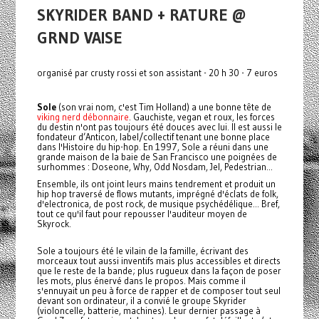
SKYRIDER BAND + RATURE @
GRND VAISE
organisé par crusty rossi et son assistant - 20 h 30 - 7 euros
Sole
(son vrai nom, c'est Tim Holland) a une bonne tête de
viking nerd débonnaire
. Gauchiste, vegan et roux, les forces
du destin n'ont pas toujours été douces avec lui. Il est aussi le
fondateur d’Anticon, label/collectif tenant une bonne place
dans l'Histoire du hip-hop. En 1997, Sole a réuni dans une
grande maison de la baie de San Francisco une poignées de
surhommes : Doseone, Why, Odd Nosdam, Jel, Pedestrian...
Ensemble, ils ont joint leurs mains tendrement et produit un
hip hop traversé de flows mutants, imprégné d'éclats de folk,
d'electronica, de post rock, de musique psychédélique... Bref,
tout ce qu'il faut pour repousser l'auditeur moyen de
Skyrock.
Sole a toujours été le vilain de la famille, écrivant des
morceaux tout aussi inventifs mais plus accessibles et directs
que le reste de la bande; plus rugueux dans la façon de poser
les mots, plus énervé dans le propos. Mais comme il
s'ennuyait un peu à force de rapper et de composer tout seul
devant son ordinateur, il a convié le groupe Skyrider
(violoncelle, batterie, machines). Leur dernier passage à