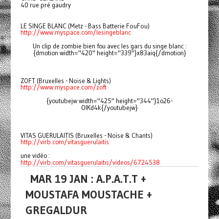
40 rue pré gaudry
LE SINGE BLANC (Metz - Bass Batterie FouFou)
http://www.myspace.com/lesingeblanc
Un clip de zombie bien fou avec les gars du singe blanc :
{dmotion width="420" height="339"}x83aiq{/dmotion}
ZOFT (Bruxelles - Noise & Lights)
http://www.myspace.com/zoft
{youtubejw width="425" height="344"}1o26-
OlKd4k{/youtubejw}
VITAS GUERULAITIS (Bruxelles - Noise & Chants)
http://virb.com/vitasguerulaitis
une vidéo :
http://virb.com/vitasguerulaitis/videos/6724538
MAR 19 JAN : A.P.A.T.T +
MOUSTAFA MOUSTACHE +
GREGALDUR