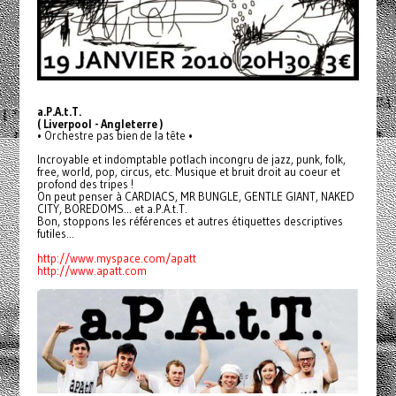
a.P.A.t.T.
( Liverpool - Angleterre )
• Orchestre pas bien de la tête •
Incroyable et indomptable potlach incongru de jazz, punk, folk,
free, world, pop, circus, etc. Musique et bruit droit au coeur et
profond des tripes !
On peut penser à CARDIACS, MR BUNGLE, GENTLE GIANT, NAKED
CITY, BOREDOMS... et a.P.A.t.T.
Bon, stoppons les références et autres étiquettes descriptives
futiles...
http://www.myspace.com/apatt
http://www.apatt.com