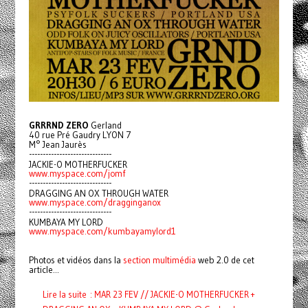
GRRRND ZERO
Gerland
40 rue Pré Gaudry LYON 7
M° Jean Jaurès
------------------------------
JACKIE-O MOTHERFUCKER
www.myspace.com/jomf
------------------------------
DRAGGING AN OX THROUGH WATER
www.myspace.com/dragginganox
------------------------------
KUMBAYA MY LORD
www.myspace.com/kumbayamylord1
Photos et vidéos dans la
section multimédia
web 2.0 de cet
article...
Lire la suite : MAR 23 FEV // JACKIE-O MOTHERFUCKER +