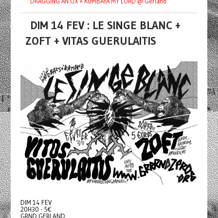
DRAGGING AN OX + KUMBAYA MY LORD @ Gerland
DIM 14 FEV : LE SINGE BLANC +
ZOFT + VITAS GUERULAITIS
DIM 14 FEV
20H30 - 5€
GRND GERLAND