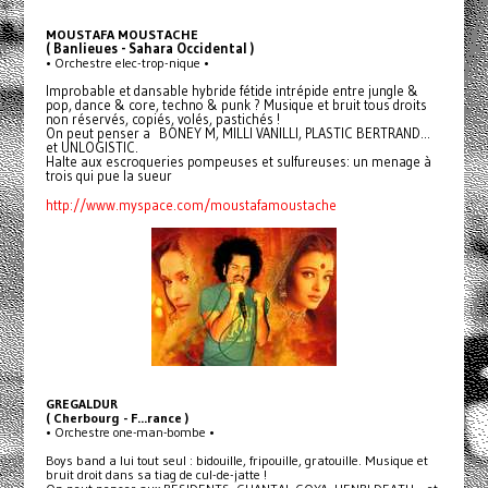
MOUSTAFA MOUSTACHE
( Banlieues - Sahara Occidental )
• Orchestre elec-trop-nique •
Improbable et dansable hybride fétide intrépide entre jungle &
pop, dance & core, techno & punk ? Musique et bruit tous droits
non réservés, copiés, volés, pastichés !
On peut penser a BONEY M, MILLI VANILLI, PLASTIC BERTRAND...
et UNLOGISTIC.
Halte aux escroqueries pompeuses et sulfureuses: un menage à
trois qui pue la sueur
http://www.myspace.com/moustafamoustache
GREGALDUR
( Cherbourg - F...rance )
• Orchestre one-man-bombe •
Boys band a lui tout seul : bidouille, fripouille, gratouille. Musique et
bruit droit dans sa tiag de cul-de-jatte !