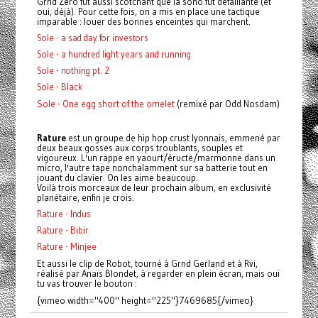
Grnd Zero fut aussi scotchant que la sono fut défaillante (et
oui, déjà). Pour cette fois, on a mis en place une tactique
imparable : louer des bonnes enceintes qui marchent.
Sole - a sad day for investors
Sole - a hundred light years and running
Sole - nothing pt. 2
Sole - Black
Sole - One egg short of the omelet
(remixé par Odd Nosdam)
Rature
est un groupe de hip hop crust lyonnais, emmené par
deux beaux gosses aux corps troublants, souples et
vigoureux. L'un rappe en yaourt/éructe/marmonne dans un
micro, l'autre tape nonchalamment sur sa batterie tout en
jouant du clavier. On les aime beaucoup.
Voilà trois morceaux de leur prochain album, en exclusivité
planétaire, enfin je crois.
Rature - Indus
Rature - Bibir
Rature - Minjee
Et aussi le clip de Robot, tourné à Grnd Gerland et à Rvi,
réalisé par Anaïs Blondet, à regarder en plein écran, mais oui
tu vas trouver le bouton :
{vimeo width="400" height="225"}7469685{/vimeo}