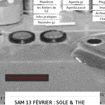
Manifeste
Agenda gz
Mag
les Ateliers de
Agenda passé
Ima
GZ
Archiv
Infos pratiques
Cha
Rejoindre gz
Nous Soutenir Via HelloAsso
SAM 13 FÉVRIER : SOLE & THE