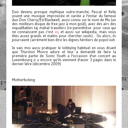
Duo devenu presque mythique outre-manche, Pascal et Kelly
jouent une musique improvisée et variée a l'instar du fameux
duo Don Cherry/Ed Blackwell, aussi connu sur le nom de Mu (un
des meilleurs disque de free jazz à mon goût), avec des airs des
inqualifiables taj mahal travellers (re-parenthèse: pour ceux qui
ne connaissent pas c'est
ici
, et aussi sur wikipedia, mais vous
êtes assez grands et malins pour chercher seuls)...
Ou alors, ils
pourraient carrément bien être les dignes héritiers de popol vuh.
Je vais moi aussi pratiquer le lobbying habituel en vous disant
que Thurston Moore adore et leur a demandé de faire la
première partie de Sonic Youth a l'occasion d'un concert au
Luxembourg o u encore qu'ils viennent d'avoir 3 pages dans le
dernier Wire (décembre 2009).
Motherfucking: