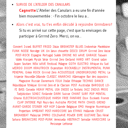
SURVIE DE L'ATELIER DES CANULARS
Cagnotte
L’Atelier des Canulars a eu une fin d'année
bien mouvementée : - Fin octobre le lieu a...
Alors c'est vrai, tu t'es enfin décidé à rejoindre Grrrndzero?
Si tu es arrivé sur cette page, c'est que tu envisages de
participer à Grrrnd Zero. Merci, on va...
Concert
Israel
BUFFET FROID
Ibiza
BREAKSTEP
BLUES
Indonésie
Macédoine
FUNK
NOISE
Norvège
UK
Un lieux chouette
DISCO
DRUM
Grrrnd Zero Vaise
POST-ROCK
Espagne
Portugal
Suède
DRONE
NO WAVE
GARAGE
Taiwan
Vidéo
Kraspek Mysik
Série
Grrrnd Zero Gerland
HARD
ART
Grand salon
Japon
Soutien
NEW WAVE
Festival
Pologne
GOTH
ELECTRO
Afrique du Sud
WEIRDO
DOOM
KRAUTROCK
Exposition
ROCKABILLY
INSTRUMENTAL
PUNK
MINIMAL
Grèce
ROCK
Grrrnd Zero
ACOUSTIQUE
UNDERGROUND
METAL
La
triperie
Nouvelle-Zélande
CLASSIC
ANARCHO
Allemagne
Bar des capucins
Magazine
Russie
Danemark
FOLK
Italie
Ethiopie
TECHNO
DANCE
République Tchèque
Grrrnd Zero et le Clacson
POST
Australie
BAROQUE
LO-
FI
BASS
Canada
HEAVY METAL
USA
INDIE
Le Tostaki
JAZZ
INDUS
PROG
Tadjikistan
SONIC
Finlande
DARK
Suisse
CHANT
SURF
POP
MENTAL
Ghana
ELECTROACOUSTIQUE
HARSH
FREE
FANFARE
Divx
Euskadi
France
CLAP
INTENSE
Mp3
Pays-bas
Autriche
PSYCHE
MATH
CHAOS
GRIND
AVANT-GARDE
STONER
HIP HOP
Islande
Belgique
EMO
Hongrie
Numérique
Projection
AMBIANT
POST-HARDCORE
lab
ETHNO
Hollande
CRUST
BREAKBEAT
Malaysie
IMPRO
COLDWAVE
POWER
EXPE
GUITARE
Îles Féroé
Sahara
BREAKCORE
POST-PUNK
Venezuela
ABSTRACT
Somalie
HARDCORE
Le
Periscope
Lettonie