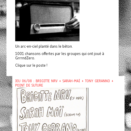
Un arc-en-ciel planté dans le béton.
1001 chansons offertes par les groupes qui ont joué à
GrrrndZero.
Clique sur le poste !
JEU 06/08 : BRIGITTE NRV + SARAH-MAÏ + TONY GERANNO +
POINT DE SUTURE