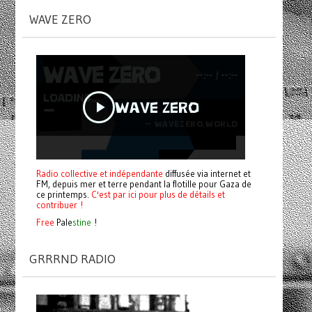
WAVE ZERO
Radio collective et indépendante
diffusée via internet et
FM, depuis mer et terre pendant la flotille pour Gaza de
ce printemps.
C'est par ici pour plus de détails et
contribuer !
Free
Pale
stine
!
GRRRND RADIO