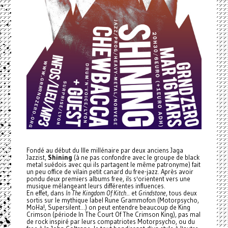
Fondé au début du IIIe millénaire par deux anciens Jaga
Jazzist,
Shining
(à ne pas confondre avec le groupe de black
metal suédois avec qui ils partagent le même patronyme) fait
un peu office de vilain petit canard du free-jazz. Après avoir
pondu deux premiers albums free, ils s'orientent vers une
musique mélangeant leurs différentes influences.
En effet, dans
In The Kingdom Of Kitch..
. et
Grindstone
, tous deux
sortis sur le mythique label Rune Grammofon (Motorpsycho,
MoHa!, Supersilent...)
on peut entendre beaucoup de King
Crimson (période In The Court Of The Crimson King), pas mal
de rock inspiré par leurs compatriotes Motorpsycho, ou du