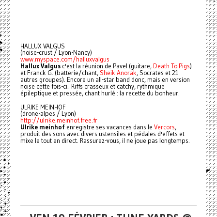
HALLUX VALGUS
(noise-crust / Lyon-Nancy)
www.myspace.com/halluxvalgus
Hallux Valgus
c'est la réunion de Pavel (guitare,
Death To Pigs
)
et Franck G. (batterie/chant,
Sheik Anorak
, Socrates et 21
autres groupes). Encore un all-star band donc, mais en version
noise cette fois-ci. Riffs crasseux et catchy, rythmique
épileptique et pressée, chant hurlé : la recette du bonheur.
ULRIKE MEINHOF
(drone-alpes / Lyon)
http://ulrike.meinhof.free.fr
Ulrike meinhof
enregistre ses vacances dans le
Vercors
,
produit des sons avec divers ustensiles et pédales d'effets et
mixe le tout en direct. Rassurez-vous, il ne joue pas longtemps.