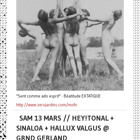
"Sent comme ado esprit" - Béatitude EXTATIQUE
http://www.zerojardins.com/
mofo
SAM 13 MARS // HEY!TONAL +
SINALOA + HALLUX VALGUS @
GRND GERLAND