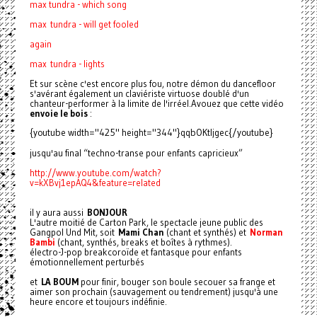
max tundra - which song
max tundra - will get fooled
again
max tundra - lights
Et sur scène c'est encore plus fou, notre démon du dancefloor
s'avérant également un claviériste virtuose doublé d'un
chanteur-performer à la limite de l'irréel.Avouez que cette vidéo
envoie le bois
:
{youtube width="425" height="344"}qqbOKtIjgec{/youtube}
jusqu'au final “techno-transe pour enfants capricieux”
http://www.youtube.com/watch?
v=kXBvj1epAQ4&feature=related
il y aura aussi
BONJOUR
L'autre moitié de Carton Park, le spectacle jeune public des
Gangpol Und Mit, soit
Mami Chan
(chant et synthés) et
Norman
Bambi
(chant, synthés, breaks et boîtes à rythmes).
électro-J-pop breakcoroïde et fantasque pour enfants
émotionnellement perturbés
et
LA BOUM
pour finir, bouger son boule secouer sa frange et
aimer son prochain (sauvagement ou tendrement) jusqu'à une
heure encore et toujours indéfinie.