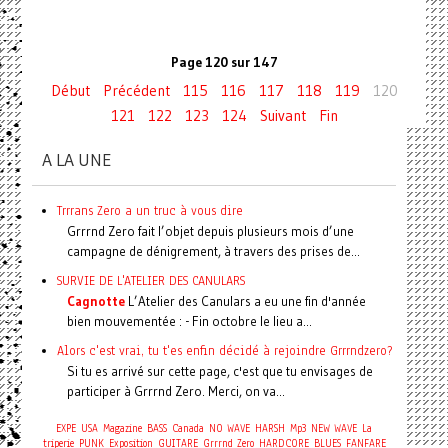
Page 120 sur 147
Début
Précédent
115
116
117
118
119
120
121
122
123
124
Suivant
Fin
A LA UNE
Trrrans Zero a un truc à vous dire
Grrrnd Zero fait l’objet depuis plusieurs mois d’une
campagne de dénigrement, à travers des prises de...
SURVIE DE L'ATELIER DES CANULARS
Cagnotte
L’Atelier des Canulars a eu une fin d'année
bien mouvementée : - Fin octobre le lieu a...
Alors c'est vrai, tu t'es enfin décidé à rejoindre Grrrndzero?
Si tu es arrivé sur cette page, c'est que tu envisages de
participer à Grrrnd Zero. Merci, on va...
EXPE
USA
Magazine
BASS
Canada
NO WAVE
HARSH
Mp3
NEW WAVE
La
triperie
PUNK
Exposition
GUITARE
Grrrnd Zero
HARDCORE
BLUES
FANFARE