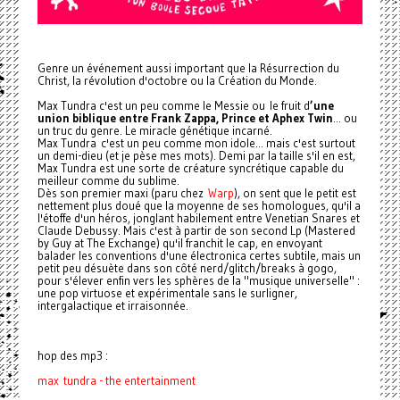
Genre un événement aussi important que la Résurrection du
Christ, la révolution d'octobre ou la Création du Monde.
Max Tundra c'est un peu comme le Messie ou le fruit d
’une
union biblique entre Frank Zappa, Prince et Aphex Twin
... ou
un truc du genre. Le miracle génétique incarné.
Max Tundra c'est un peu comme mon idole... mais c'est surtout
un demi-dieu (et je pèse mes mots). Demi par la taille s'il en est,
Max Tundra est une sorte de créature syncrétique capable du
meilleur comme du sublime.
Dès son premier maxi (paru chez
Warp
), on sent que le petit est
nettement plus doué que la moyenne de ses homologues, qu'il a
l'étoffe d'un héros, jonglant habilement entre Venetian Snares et
Claude Debussy. Mais c'est à partir de son second Lp (Mastered
by Guy at The Exchange) qu'il franchit le cap, en envoyant
balader les conventions d'une électronica certes subtile, mais un
petit peu désuète dans son côté nerd/glitch/breaks à gogo,
pour s'élever enfin vers les sphères de la "musique universelle" :
une pop virtuose et expérimentale sans le surligner,
intergalactique et irraisonnée.
hop des mp3 :
max tundra - the entertainment