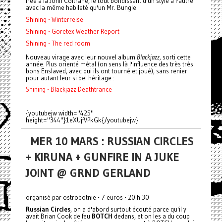
free à la John Coltrane, le tout bondissant d'un style à l'autre
avec la même habileté qu'un Mr. Bungle.
Shining - Winterreise
Shining - Goretex Weather Report
Shining - The red room
Nouveau virage avec leur nouvel album
Blackjazz,
sorti cette
année. Plus orienté métal (on sens là l'influence des très très
bons Enslaved, avec qui ils ont tourné et joué), sans renier
pour autant leur si bel héritage :
Shining - Blackjazz Deathtrance
{youtubejw width="425"
height="344"}1eXUjfVPkGk{/youtubejw}
MER 10 MARS : RUSSIAN CIRCLES
+ KIRUNA + GUNFIRE IN A JUKE
JOINT @ GRND GERLAND
organisé par ostrobotnie - 7 euros - 20 h 30
Russian Circles
, on a d'abord surtout écouté parce qu'il y
avait Brian Cook de feu
BOTCH
dedans, et on les a du coup