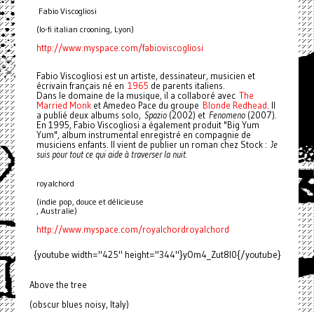
Fabio Viscogliosi
(lo-fi italian crooning, Lyon)
http://www.myspace.com/
fabioviscogliosi
Fabio Viscogliosi est un artiste, dessinateur, musicien et
écrivain français né en
1965
de parents italiens.
Dans le domaine de la musique, il a collaboré avec
The
Married Monk
et Amedeo Pace du groupe
Blonde Redhead
. Il
a publié deux albums solo,
Spazio
(2002) et
Fenomeno
(2007).
En 1995, Fabio Viscogliosi a également produit "Big Yum
Yum", album instrumental enregistré en compagnie de
musiciens enfants. Il vient de publier un roman chez Stock :
Je
suis pour tout ce qui aide à traverser la nuit.
royalchord
(indie pop, douce et délicieuse
, Australie)
http://www.myspace.com/
royalchordroyalchord
{youtube width="425" height="344"}yOm4_Zut8I0{/youtube}
Above the tree
(obscur blues noisy, Italy)