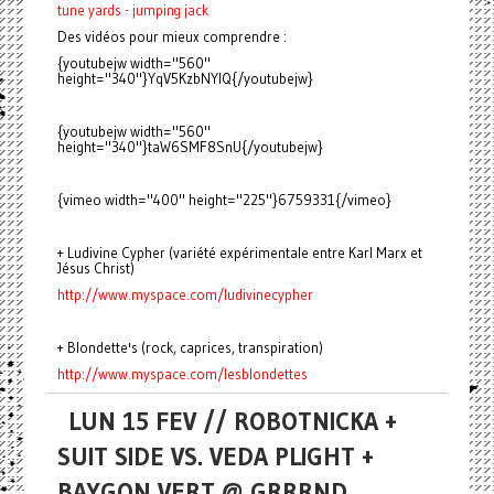
tune yards - jumping jack
Des vidéos pour mieux comprendre :
{youtubejw width="560"
height="340"}YqV5KzbNYIQ{/youtubejw}
{youtubejw width="560"
height="340"}taW6SMF8SnU{/youtubejw}
{vimeo width="400" height="225"}6759331{/vimeo}
+ Ludivine Cypher (variété expérimentale entre Karl Marx et
Jésus Christ)
http://www.myspace.com/ludivinecypher
+ Blondette's (rock, caprices, transpiration)
http://www.myspace.com/lesblondettes
LUN 15 FEV // ROBOTNICKA +
SUIT SIDE VS. VEDA PLIGHT +
BAYGON VERT @ GRRRND