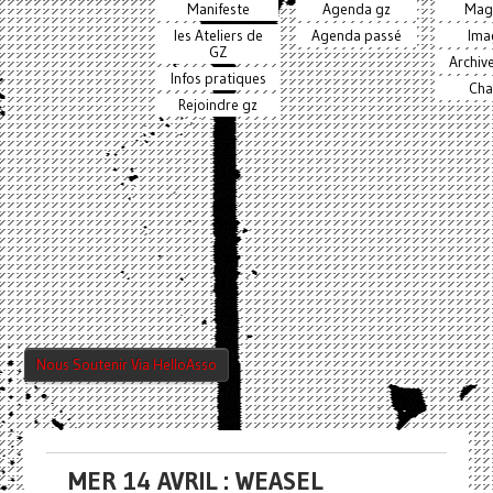
Manifeste
Agenda gz
Mag
les Ateliers de
Agenda passé
Ima
GZ
Archiv
Infos pratiques
Cha
Rejoindre gz
Nous Soutenir Via HelloAsso
MER 14 AVRIL : WEASEL