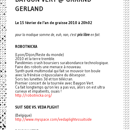
GERLAND
Le 15 février de l'an de graisse 2010 à 20h02
pour la modique somme de, euh, nan, c'est
prix libre
en fait.
ROBOTNICKA
(Lyon/Dijon/Reste du monde)
2010 et la terre tremble.
Pandémies crash boursiers surabondance technologique.
Faire des robots une menace à nouveau.
Synth-punk multimodal qui fait se mouvoir ton boule
avec la frénésie crépusculaire du désespoir.
Sors tes lunettes 3d et ton télécran.
Premier concert de la tournée avec Baygon Vert.
Ca fait longtemps qu'on les a pas vus, alors on est ultra
curieux et impatients, ouais !
http://robotnicka.org/
SUIT SIDE VS. VEDA PLIGHT
(Belgique)
http://www.myspace.com/
vedaplightvssuitside