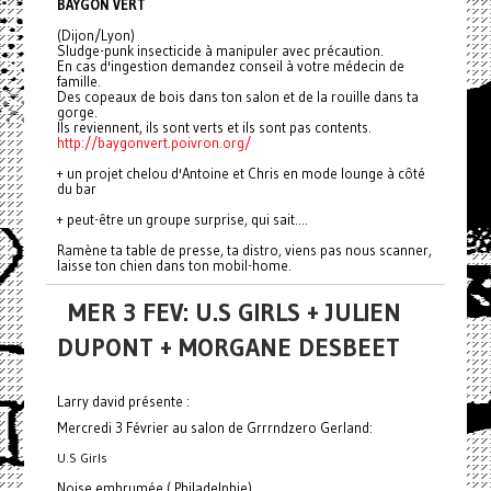
BAYGON VERT
(Dijon/Lyon)
Sludge-punk insecticide à manipuler avec précaution.
En cas d'ingestion demandez conseil à votre médecin de
famille.
Des copeaux de bois dans ton salon et de la rouille dans ta
gorge.
Ils reviennent, ils sont verts et ils sont pas contents.
http://baygonvert.poivron.org/
+ un projet chelou d'Antoine et Chris en mode lounge à côté
du bar
+ peut-être un groupe surprise, qui sait....
Ramène ta table de presse, ta distro, viens pas nous scanner,
laisse ton chien dans ton mobil-home.
MER 3 FEV: U.S GIRLS + JULIEN
DUPONT + MORGANE DESBEET
Larry david présente :
Mercredi 3 Février au salon de Grrrndzero Gerland:
U.S Girls
Noise embrumée ( Philadelphie)