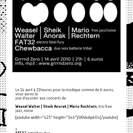
Le 14 avril à 21heures pour la modique somme de 6 euros,
vous aurez la
joie d'assister aux concerts de :
Weasel Walter | Sheik Anorak | Mario Rechtern
, trio free
jazz, noise.
{youtube width="425" height="344"}SKJdxdipkOs{/youtube}
+
FAT32
, total fury duo