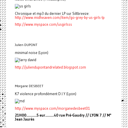
Chronique et mp3 du dernier LP sur Siltbreeze:
http://www.midheaven.com/item/go-grey-by-us-girls-lp
http://www.myspace.com/usgirlsss
Julien DUPONT
minimal noise (Lyon)
http://juliendupontandrelated.blogspot.com
Morgane DESBEET
K7 violence profondément D.I.Y (Lyon)
http://www.myspace.com/morganedesbeet01
21H00............5 eur..........40 rue Pré-Gaudry // LYON 7 // M°
Jean Jaurès