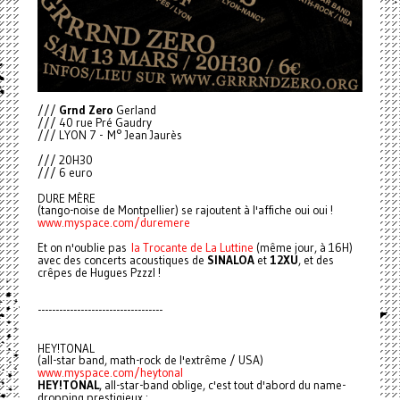
///
Grnd Zero
Gerland
/// 40 rue Pré Gaudry
/// LYON 7 - M° Jean Jaurès
/// 20H30
/// 6 euro
DURE MÈRE
(tango-noise de Montpellier) se rajoutent à l'affiche oui oui !
www.myspace.com/duremere
Et on n'oublie pas
la Trocante de La Luttine
(même jour, à 16H)
avec des concerts acoustiques de
SINALOA
et
12XU
, et des
crêpes de Hugues Pzzzl !
-----------------------------------
HEY!TONAL
(all-star band, math-rock de l'extrême / USA)
www.myspace.com/heytonal
HEY!TONAL
, all-star-band oblige, c'est tout d'abord du name-
dropping prestigieux :