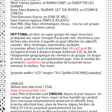
Mitch Cheney (guitare, ex-RUMAH SAKIT, ex-SWEEP THE LEG
JOHNNY)
Kevin Shea (batterie, TALIBAM!, GET THE PEOPLE, ex-STORM &
STRESS)
Théo Katsounis (basse, ex-JOAN OF ARC)
Dave Davison (guitare, MAPS & ATLASES)
Alan Mills (blip-blips informatiques, heuuu... non, lui son groupe
n'est pas culte, ni même connu).
HEY!TONAL
est donc un super-groupe de super-musiciens
pratiquant une super-musique fracassant rock, electronica, jazz
(et bien plus encore), à laquelle on peut rattacher les adjectifs
suivants : libre, technique, imprévisible, excitante.
Le premier album (sorti récemment chez
AfricanTape
) fut
enregistré et mixé à distance (magie d'internet 2.0), du fait de
l'éloignement géographique des membres du groupe. Un disque
de nerds, pourrait-on précipitamment juger, mais le résultat des
premières
répétitions
en préparation de la tournée laisse
entrevoir le meilleur. Pas moins.
{youtube width="425" height="344"}pANcGOXLYAM{/youtube}
SINALOA
(deluxe emo oldschool / USA)
www.sinaloaisastate.com
Luke, Pete et Brendan sont
SINALOA
, depuis et pour toujours. Un
groupe unique de par leurs coeurs et leur humilité qui rendent
leurs morceaux instantanément universels et affectifs. Emo,
branche oldschool donc, plein de finesse, dignes héritiers de
Policy Of 3 et en perpétuel questionnement sur leur
environnement, le trio du Massachussets porte toujours grand