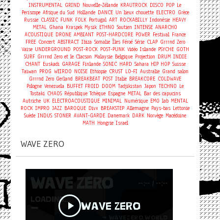
INSTRUMENTAL
GRIND
Nouvelle-Zélande
KRAUTROCK
DISCO
POP
Le
Periscope
Afrique du Sud
Hollande
DANCE
Un lieux chouette
ELECTRO
Grèce
Russie
CLASSIC
FUNK
FOLK
Portugal
ART
ROCKABILLY
Indonésie
HEAVY
METAL
Ghana
Kraspek Mysik
ETHNO
Soutien
INTENSE
ANARCHO
ACOUSTIQUE
DRONE
AMBIANT
POST-HARDCORE
POWER
Festival
France
Concert
FREE
ABSTRACT
Ibiza
Somalie
Îles Féroé
Série
CLAP
Grrrnd Zero
Vaise
UNDERGROUND
POST-ROCK
POST-PUNK
Vidéo
Islande
PSYCHE
GOTH
SURF
Grrrnd Zero et le Clacson
Malaysie
Belgique
Projection
DRUM
INDIE
CHANT
Euskadi
GARAGE
Finlande
SONIC
HARD
Sahara
HIP HOP
Suisse
Taiwan
PROG
WEIRDO
NOISE
Ethiopie
CRUST
LO-FI
Australie
Grand salon
Grrrnd Zero Gerland
BREAKBEAT
POST
Italie
BREAKCORE
COLDWAVE
Pologne
Venezuela
BUFFET FROID
DOOM
Tadjikistan
Japon
TECHNO
Le
Tostaki
CHAOS
République Tchèque
Espagne
METAL
Bar des capucins
Autriche
UK
ELECTROACOUSTIQUE
MINIMAL
Numérique
EMO
lab
MENTAL
ROCK
IMPRO
JAZZ
BAROQUE
Divx
BREAKSTEP
Allemagne
Pays-bas
Lettonie
Suède
INDUS
STONER
AVANT-GARDE
Danemark
DARK
Norvège
Macédoine
MATH
Hongrie
Israel
WAVE ZERO