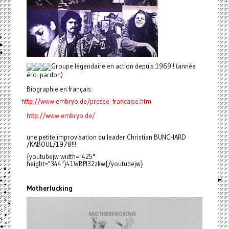
Groupe légendaire en action depuis 1969!! (année
éro..pardon)
Biographie en français:
http://www.embryo.de/presse_
francaise.htm
http://www.embryo.de/
une petite improvisation du leader Christian BUNCHARD
/KABOUL/1978!!!
{youtubejw width="425"
height="344"}41WBPl32zkw{/youtubejw}
Motherfucking