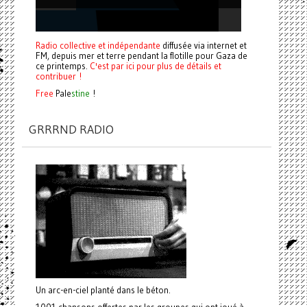
Radio collective et indépendante
diffusée via internet et
FM, depuis mer et terre pendant la flotille pour Gaza de
ce printemps.
C'est par ici pour plus de détails et
contribuer !
Free
Pale
stine
!
GRRRND RADIO
Un arc-en-ciel planté dans le béton.