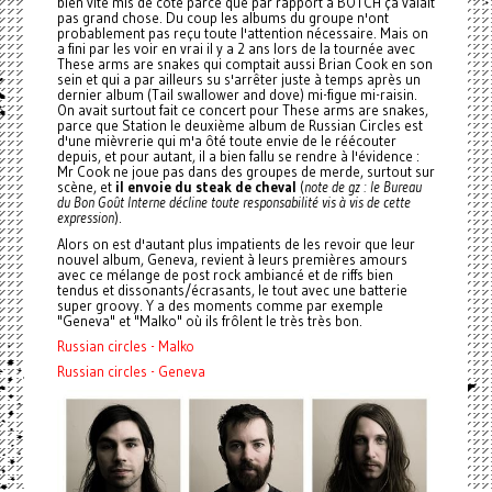
bien vite mis de côté parce que par rapport à BOTCH ça valait
pas grand chose. Du coup les albums du groupe n'ont
probablement pas reçu toute l'attention nécessaire. Mais on
a fini par les voir en vrai il y a 2 ans lors de la tournée avec
These arms are snakes qui comptait aussi Brian Cook en son
sein et qui a par ailleurs su s'arrêter juste à temps après un
dernier album (Tail swallower and dove) mi-figue mi-raisin.
On avait surtout fait ce concert pour These arms are snakes,
parce que Station le deuxième album de Russian Circles est
d'une mièvrerie qui m'a ôté toute envie de le réécouter
depuis, et pour autant, il a bien fallu se rendre à l'évidence :
Mr Cook ne joue pas dans des groupes de merde, surtout sur
scène, et
il envoie du steak de cheval
(
note de gz : le Bureau
du Bon Goût Interne décline toute responsabilité vis à vis de cette
expression
).
Alors on est d'autant plus impatients de les revoir que leur
nouvel album, Geneva, revient à leurs premières amours
avec ce mélange de post rock ambiancé et de riffs bien
tendus et dissonants/écrasants, le tout avec une batterie
super groovy. Y a des moments comme par exemple
"Geneva" et "Malko" où ils frôlent le très très bon.
Russian circles - Malko
Russian circles - Geneva