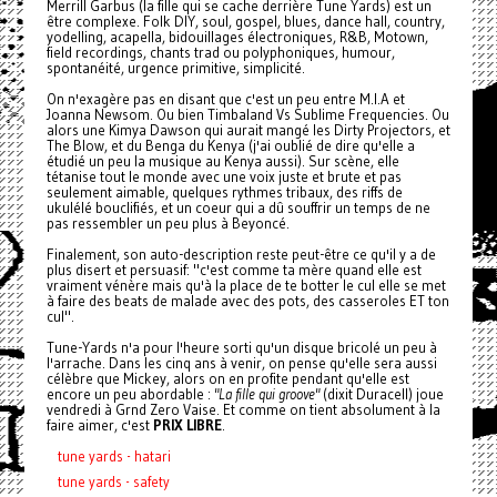
Merrill Garbus (la fille qui se cache derrière Tune Yards) est un
être complexe. Folk DIY, soul, gospel, blues, dance hall, country,
yodelling, acapella, bidouillages électroniques, R&B, Motown,
field recordings, chants trad ou polyphoniques, humour,
spontanéité, urgence primitive, simplicité.
On n'exagère pas en disant que c'est un peu entre M.I.A et
Joanna Newsom. Ou bien Timbaland Vs Sublime Frequencies. Ou
alors une Kimya Dawson qui aurait mangé les Dirty Projectors, et
The Blow, et du Benga du Kenya (j'ai oublié de dire qu'elle a
étudié un peu la musique au Kenya aussi). Sur scène, elle
tétanise tout le monde avec une voix juste et brute et pas
seulement aimable, quelques rythmes tribaux, des riffs de
ukulélé bouclifiés, et un coeur qui a dû souffrir un temps de ne
pas ressembler un peu plus à Beyoncé.
Finalement, son auto-description reste peut-être ce qu'il y a de
plus disert et persuasif: "c'est comme ta mère quand elle est
vraiment vénère mais qu'à la place de te botter le cul elle se met
à faire des beats de malade avec des pots, des casseroles ET ton
cul".
Tune-Yards n'a pour l'heure sorti qu'un disque bricolé un peu à
l'arrache. Dans les cinq ans à venir, on pense qu'elle sera aussi
célèbre que Mickey, alors on en profite pendant qu'elle est
encore un peu abordable :
"La fille qui groove"
(dixit Duracell) joue
vendredi à Grnd Zero Vaise. Et comme on tient absolument à la
faire aimer, c'est
PRIX LIBRE
.
tune yards - hatari
tune yards - safety