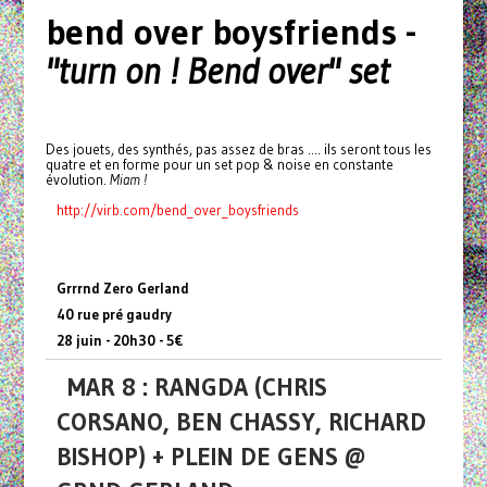
bend over boysfriends -
"turn on ! Bend over" set
Des jouets, des synthés, pas assez de bras .... ils seront tous les
quatre et en forme pour un set pop & noise en constante
évolution.
Miam !
http://virb.com/bend_over_
boysfriends
Grrrnd Zero Gerland
40 rue pré gaudry
28 juin - 20h30 - 5€
MAR 8 : RANGDA (CHRIS
CORSANO, BEN CHASSY, RICHARD
BISHOP) + PLEIN DE GENS @