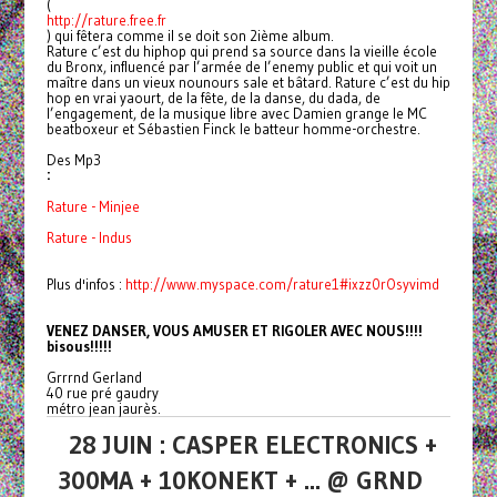
(
http://rature.free.fr
) qui fêtera comme il se doit son 2ième album.
Rature c’est du hiphop qui prend sa source dans la vieille école
du Bronx, influencé par l’armée de l’enemy public et qui voit un
maître dans un vieux nounours sale et bâtard. Rature c’est du hip
hop en vrai yaourt, de la fête, de la danse, du dada, de
l’engagement, de la musique libre avec Damien grange le MC
beatboxeur et Sébastien Finck le batteur homme-orchestre.
Des Mp3
:
Rature - Minjee
Rature - Indus
Plus d'infos :
http://www.myspace.com/
rature1#ixzz0rOsyvimd
VENEZ DANSER, VOUS AMUSER ET RIGOLER AVEC NOUS!!!!
bisous!!!!!
Grrrnd Gerland
40 rue pré gaudry
métro jean jaurès.
28 JUIN : CASPER ELECTRONICS +
300MA + 10KONEKT + ... @ GRND