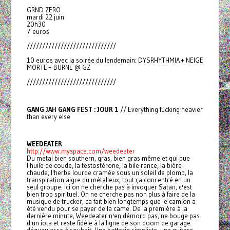
GRND ZERO
mardi 22 juin
20h30
7 euros
/////////////////////////////
10 euros avec la soirée du lendemain: DYSRHYTHMIA + NEIGE
MORTE + BURNE @ GZ
/////////////////////////////
GANG JAH GANG FEST : JOUR 1
// Everything fucking heavier
than every else
WEEDEATER
http://www.myspace.com/weedeater
Du metal bien southern, gras, bien gras même et qui pue
l'huile de coude, la testostérone, la bile rance, la bière
chaude, l'herbe lourde cramée sous un soleil de plomb, la
transpiration aigre du métalleux, tout ça concentré en un
seul groupe. Ici on ne cherche pas à invoquer Satan, c'est
bien trop spirituel. On ne cherche pas non plus à faire de la
musique de trucker, ça fait bien longtemps que le camion a
été vendu pour se payer de la came. De la première à la
dernière minute, Weedeater n'en démord pas, ne bouge pas
d'un iota et reste fidèle à la ligne de son doom de garage