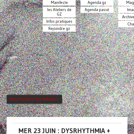
Manifeste
Agenda gz
Mag
les Ateliers de
Agenda passé
Ima
GZ
Archiv
Infos pratiques
Cha
Rejoindre gz
Nous Soutenir Via HelloAsso
MER 23 JUIN : DYSRHYTHMIA +