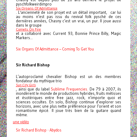
pyschfolkweirdimpro
Six Organs Of Admittance
. L'ancienneté de son projet est un détail important, car lui
au moins n’est pas issu du revival folk pysché de ces
dernières années, Chasny c’est un vrai, un pur. Il joue aussi
dans le groupe
Comets On Fire
et a collaboré avec Current 93, Bonnie Prince Billy, Magic
Markers...
Six Organs Of Admittance – Coming To Get You
Sir Richard Bishop
L’autoproclamé chevalier Bishop est un des membres
fondateur du mythique trio
Sun City Girls
, ainsi que du label
Sublime Frequencies.
De 79 à 2007, ils
inondèrent le monde de productions hybrides, fruits métisses
et ésotériques entre free jazz, rock, n’importe quoi et
sciences occultes. En solo, Bishop continue d’explorer ses
horizons, avec une plus nette préférence pour l’orient et son
romantisme épicé. Il joue très bien de la guitare quand
même.
une vidéo
Sir Richard Bishop - Abydos