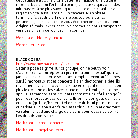
dégueulasse à souhait. Une batterie simpliste, une guitare
mixée si bas qu'on l'entend à peine, une basse qui vomit des
infrabasses à ne plus savoir quoi en faire et un chanteur au
registre vocal aussi large qu'un cancéreux en phase
terminale (c'est dire s'il ne brille pas toujours par sa
pertinence). Les disques ne vous écorcheront pas pour leur
originalité mais l'expérience live promet de nous transporter
vers des univers de lourdeur méconnus.
Weedeater -Moneky Junction
Weedeater - Free
BLACK COBRA
http://www.myspace.com/blackcobra
Satan a posé sa griffe sur ce groupe, on ne peut y voir
d'autre explication. Après un premier album 'Bestial' qui n'a
jamais aussi bien porté son nom comptant environ 11 tubes
sur 11 morceaux et des concerts à s'en décrocher la tête, ils
reviennent avec un nouveau disque enfonçant encore un peu
plus le clou. Finies les salves d'une minute trente, le groupe
appuie les tempos sans pour autant mettre de côté son goût
pour les morceaux accrocheurs. Ils ont le bon goût de n'être
que deux (guitare/batterie) et de faire du bruit pour cinq. Le
guitariste a un son à en faire s'asseoir plus d'un et grnd zero
va subir l'effet d'une charge de bisons courroucés ce soir-là.
Les dreads vont voler.
black cobra - chronosphere
black cobra - negative reversal