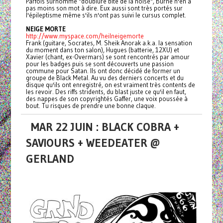
Parfois surnommé "doublure bite de la noise", Burne n'en a
pas moins son mot à dire. Eux aussi sont très portés sur
l'épileptisme même s'ils n'ont pas suivi le cursus complet.
NEIGE MORTE
http://www.myspace.com/heilneigemorte
Frank (guitare, Socrates, M. Sheik Anorak a.k.a. la sensation
du moment dans ton salon), Hugues (batterie, 12XU) et
Xavier (chant, ex-Overmars) se sont rencontrés par amour
pour les badges puis se sont découverts une passion
commune pour Satan. Ils ont donc décidé de former un
groupe de Black Metal. Au vu des derniers concerts et du
disque qu'ils ont enregistré, on est vraiment très contents de
les revoir. Des riffs stridents, du blast juste ce qu'il en faut,
des nappes de son copyrightés Gaffer, une voix poussée à
bout. Tu risques de prendre une bonne claque.
MAR 22 JUIN : BLACK COBRA +
SAVIOURS + WEEDEATER @
GERLAND