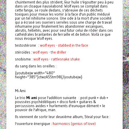
chuintement des plus strident, leur huile s'égoutter peu à peu
dans un cloaque nauséabond. Wolf eyes se complait dans
cette fange, se roule dedans, s'abreuve de ces déchets
toxiques pour mieux les vomir à la face d'un public médusé
par un tel nihilisme sonore. Une ode à la mort d'une société
qui a écrasé ses ouvriers serviles sous une charge de travail
inhumaine pour finalement les abandonner exsangues,
abrutis, hébétés, avec pour seul futur celui de rôder dans ces
cathédrales branlantes de ferraille et de béton. Voilà ce que
nous évoque Wolf eyes.
testostérone :
wolf eyes - stabbed in the face
stéroïdes :
wolf eyes - the driller
snobisme :
wolf eyes - rattlesnake shake
du sang dans les oreilles :
{youtubejw width="480"
height="385"}ctwzA55tm98{/youtubejw}
Mi Ami
Le trio
Mi ami
pose l'addition suivante : post punk + dub +
poussées psychédéliques + disco funk + guitares &
percussions avides + hurlements d'eunuque dément + le
pouvoir de l'afrique, man.
Ils viennent de sortir leur deuxième album, Steal your face :
l'ouverture énergique :
harmonics (genius of love)