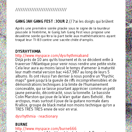
/////////////////////////////
GANG JAH GANG FEST : JOUR 2
// J'ai les doigts qui brûlent
Après une première soirée placée sous le signe de la lourdeur
poussée à l'extrème, le Gang Jah Gang Fest vous propose une
deuxième soirée qui fera la part belle aux mathématiciens ayant
troqué leur TI-83 contre une sacrée chiée d'amplis.
DYSRHYTHMIA
http://www.myspace.com/dysrhythmiaband
Déjà près de 10 ans qu'ils tournent et ils se décident enfin à
traverser l'Atlantique pour venir nous rendre une petite visite.
Cela leur aura au moins laissé le temps d'amener à maturité
leur math-metal version bac +467,987 au long de leurs 5
albums. Ils ont réussi l'an dernier à nous pondre un "Psychic
maps" gavé jusqu'à la gueule de riffs incompréhensibles et de
démonstrations techniques à la limite de l'humainement
concevable, qui se laisse pourtant apprécier comme un petit
jaune peinardo, décontracté, sous la tonnelle. Le bassiste
Colin Marston qui joue de la Warr guitar dans Behold... the
arctopus, mais surtout il joue de la guitare normale dans
Krallice, groupe de black metal non moins technique qu'on a
TRES TRES TRES envie de voir en vrai.
dysrhythmia - reactionary
BURNE
http://www.myspace.com/burne666