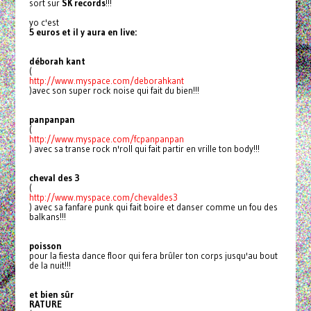
sort sur
SK records
!!!
yo c'est
5 euros et il y aura en live:
déborah kant
(
http://www.myspace.com/
deborahkant
)avec son super rock noise qui fait du bien!!!
panpanpan
(
http://www.myspace.com/
fcpanpanpan
) avec sa transe rock n'roll qui fait partir en vrille ton body!!!
cheval des 3
(
http://www.myspace.com/
chevaldes3
) avec sa fanfare punk qui fait boire et danser comme un fou des
balkans!!!
poisson
pour la fiesta dance floor qui fera brûler ton corps jusqu'au bout
de la nuit!!!
et bien sûr
RATURE