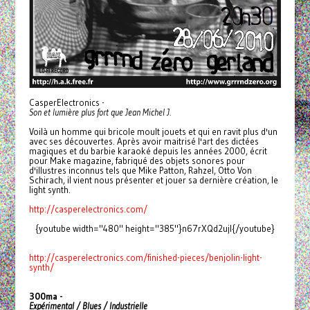
CasperElectronics -
Son et lumière plus fort que Jean Michel J.
Voilà un homme qui bricole moult jouets et qui en ravit plus d'un
avec ses découvertes. Après avoir maitrisé l'art des dictées
magiques et du barbie karaoké depuis les années 2000, écrit
pour Make magazine, fabriqué des objets sonores pour
d'illustres inconnus tels que Mike Patton, Rahzel, Otto Von
Schirach, il vient nous présenter et jouer sa dernière création, le
light synth.
http://casperelectronics.com/
{youtube width="480" height="385"}n67rXQd2ujI{/youtube}
http://casperelectronics.com/
finished-pieces/benjolin-
light-
synth/
300ma -
Expérimental / Blues / Industrielle