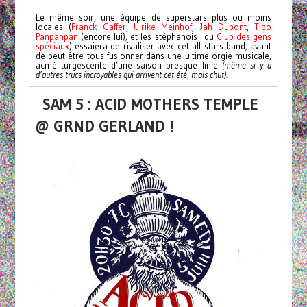
Le même soir, une équipe de superstars plus ou moins
locales (
Franck Gaffer,
Ulrike Meinhof
,
Jah Dupont
,
Tibo
Panpanpan
(encore lui), et les stéphanois du
Club des gens
spéciaux
) essaiera de rivaliser avec cet all stars band
,
avant
de peut être tous fusionner dans une ultime orgie musicale,
acmé turgescente d’une saison presque finie
(même si y a
d’autres trucs incroyables qui arrivent cet été, mais chut).
SAM 5 : ACID MOTHERS TEMPLE
@ GRND GERLAND !