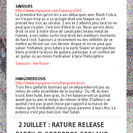
SAVIOURS
http://www.myspace.com/saviours666
La première fois qu'on les a vus débarquer avec Black Cobra,
on n'a pas trop su si ce groupe était une blague ou s'il
prenait leur truc au sérieux. 2 ans et 2 albums plus tard on ne
peut que s'y plier, c'est loin d'être le cas. Nous aurons donc
droit ce soir à notre dose de cavalcades heavy metal de
l'année, à nos tubes sortis tout droit des meilleurs moments
du hard rock. Saviours a récemment eu des vélléités de se
mettre au thrash sur son dernier disque et on ne peut que
saluer l'initiative, gros tubes à la early-Slayer en perspective.
Viens prendre ta leçon de guitare, participer à un contest de
air guitar ou au moins t'entraîner à faire l'hélicoptère.
Saviours - We Roam
HANGOVERDOSIS
http://www.myspace.com/hangoverdosis
Trois fiers gaillards lyonnais qui ne dépareilleront pas au
milieu de cette assemblée de la lourdeur. Du riff, du bien
lourd, bien huilé, bien gras, ils t'en balanceront un quintal
avant que tu aies le temps de relever la tête. D'ailleurs un
quintal c'est pas grand chose par rapport à la masse de
matos qu'ils trimballent chacun pour parvenir à leurs fins. La
potence n'est plus bien loin. Heil Satan.
2 JUILLET : RATURE RELEASE