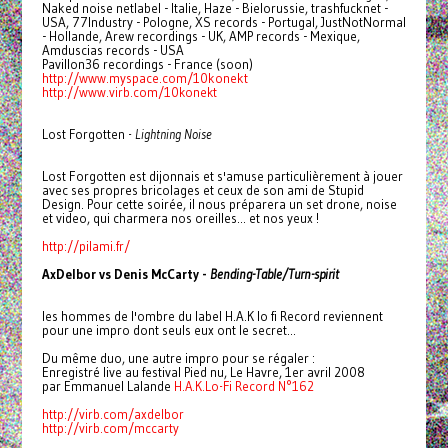
Naked noise netlabel - Italie, Haze - Bielorussie, trashfucknet -
USA, 77Industry - Pologne, XS records - Portugal, JustNotNormal
- Hollande, Arew recordings - UK, AMP records - Mexique,
Amduscias records - USA
Pavillon36 recordings - France (soon)
http://www.myspace.com/
10konekt
http://www.virb.com/10konekt
Lost Forgotten -
Lightning Noise
Lost Forgotten est dijonnais et s'amuse particulièrement à jouer
avec ses propres bricolages et ceux de son ami de Stupid
Design. Pour cette soirée, il nous préparera un set drone, noise
et video, qui charmera nos oreilles... et nos yeux !
http://pilami.fr/
AxDelbor vs Denis McCarty -
Bending-Table/Turn-spirit
les hommes de l'ombre du label H.A.K lo fi Record reviennent
pour une impro dont seuls eux ont le secret...
Du même duo, une autre impro pour se régaler :
Enregistré live au festival Pied nu, Le Havre, 1er avril 2008
par Emmanuel Lalande
H.A.K.Lo-Fi Record N°162
http://virb.com/axdelbor
http://virb.com/mccarty