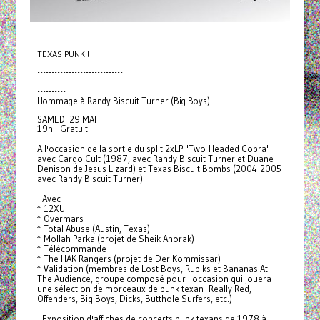
TEXAS PUNK !
------------------------------
----------
Hommage à Randy Biscuit Turner (Big Boys)
SAMEDI 29 MAI
19h - Gratuit
A l'occasion de la sortie du split 2xLP "Two-Headed Cobra"
avec Cargo Cult (1987, avec Randy Biscuit Turner et Duane
Denison de Jesus Lizard) et Texas Biscuit Bombs (2004-2005
avec Randy Biscuit Turner).
- Avec :
* 12XU
* Overmars
* Total Abuse (Austin, Texas)
* Mollah Parka (projet de Sheik Anorak)
* Télécommande
* The HAK Rangers (projet de Der Kommissar)
* Validation (membres de Lost Boys, Rubiks et Bananas At
The Audience, groupe composé pour l'occasion qui jouera
une sélection de morceaux de punk texan -Really Red,
Offenders, Big Boys, Dicks, Butthole Surfers, etc.)
- Exposition d'affiches de concerts punk texans de 1978 à