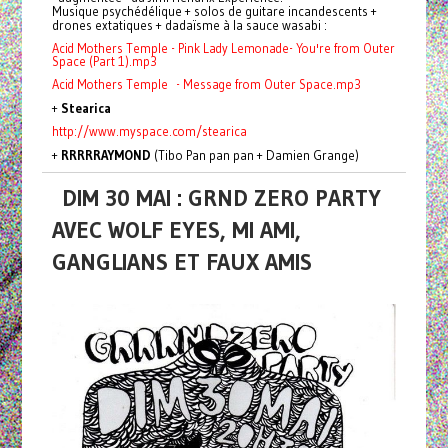
Musique psychédélique + solos de guitare incandescents +
drones extatiques + dadaïsme à la sauce wasabi :
Acid Mothers Temple - Pink Lady Lemonade- You're from Outer
Space (Part 1).mp3
Acid Mothers Temple - Message from Outer Space.mp3
+
Stearica
http://www.myspace.com/stearica
+
RRRRRAYMOND
(Tibo Pan pan pan + Damien Grange)
DIM 30 MAI : GRND ZERO PARTY
AVEC WOLF EYES, MI AMI,
GANGLIANS ET FAUX AMIS