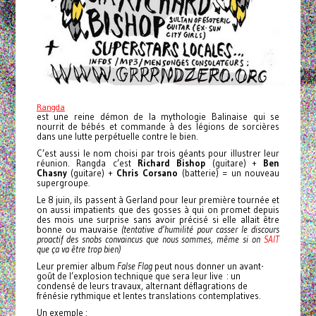
Rangda
est une reine démon de la mythologie Balinaise qui se
nourrit de bébés et commande à des légions de sorcières
dans une lutte perpétuelle contre le bien.
C’est aussi le nom choisi par trois géants pour illustrer leur
réunion. Rangda c’est
Richard
Bishop
(guitare) +
Ben
Chasny
(guitare) +
Chris Corsano
(batterie) = un nouveau
supergroupe
.
Le 8 juin, ils passent à Gerland pour leur première tournée et
on aussi impatients que des gosses à qui on promet depuis
des mois une surprise sans avoir précisé si elle allait être
bonne ou mauvaise
(tentative d’humilité pour casser le discours
proactif des snobs convaincus que nous sommes, même si on
SAIT
que ça va être trop bien)
Leur premier album
False Flag
peut nous donner un avant-
goût de l’explosion technique que sera leur live : un
condensé de leurs travaux, alternant déflagrations de
frénésie rythmique et lentes translations contemplatives.
Un exemple :