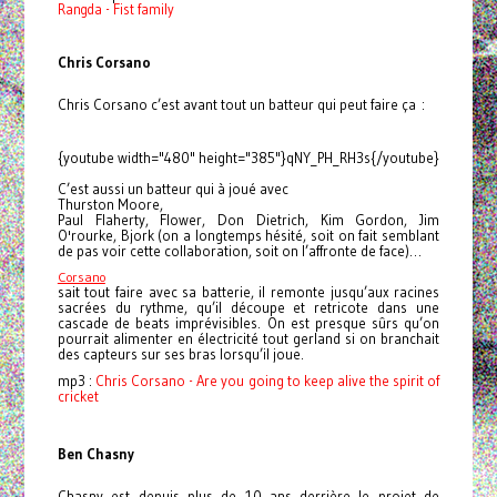
Rangda - Fist family
Chris Corsano
Chris Corsano c’est avant tout un batteur qui peut faire ça :
{youtube width="480" height="385"}qNY_PH_RH3s{/youtube}
C’est aussi un batteur qui à joué avec
Thurston Moore,
Paul Flaherty, Flower, Don Dietrich, Kim Gordon, Jim
O'rourke, Bjork (on a longtemps hésité, soit on fait semblant
de pas voir cette collaboration, soit on l’affronte de face)…
Corsano
sait tout faire avec sa batterie, il remonte jusqu’aux racines
sacrées du rythme, qu’il découpe et retricote dans une
cascade de beats imprévisibles. On est presque sûrs qu’on
pourrait alimenter en électricité tout gerland si on branchait
des capteurs sur ses bras lorsqu’il joue.
mp3 :
Chris Corsano - Are you going to keep alive the spirit of
cricket
Ben Chasny
Chasny est depuis plus de 10 ans derrière le projet de