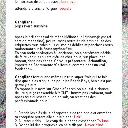
le morceau disco putassier :
latin lover
attends je branche l'orgue :
secrets
Ganglians -
pop reverb sunshine
Après le brillant essai de Méga Méfiant sur l'
hypnagogic pop
(cf
section magazine), poursuivons notre étude ambitieuse des
étiquettes musicales plus ou moins débiles et penchons nous
maintenant sur le
beach psychedelism
.
En bon anthropologues à l'ancienne, on a carrément décidé
de faire venir les sujets d'étude chez nous, sur place, par
bateau, dans des cages. On vous présentera l'échantillon,
importé de Sacremento/Californie, comme dans un vrai
freak show.
Ganglians
font quand même un truc super-frais qui te fait
dire que si t'es trop jeune pour les Beach Boys, ben c'est pas
grave y'a eux.
En tapant leur nom sur GoogleSearch on a aussi la chance
de lire que ça ressemble à MGMT. Hmmm pas vraiment, mais
après tout qu'est ce qu'on en sait, on n'est pas des
professionnels nous.
1. Prends les clés de la décapotable de ton oncle et emmène
ta conquête potentielle sur la plage :
Hair
2. Au retour, fais lui le coup de la panne d'essence :
To June
3. Donne lui des drogues si ça ne suffit pas :
Never Mind