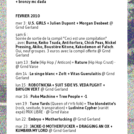
+ bronzy mc dada
FEVRIER 2010
mer 3 :
U.S. GIRLS + Julien Dupont + Morgan Desbeet
@
Grnd Gerland
sam 6 :
Soirée de sortie de la compil "Ceci est une compilation"
, avec
Burne, Keiko Tsuda, Antiforfora, Chick Peas, Nickel
Pressing, Akiko, Boustère Kitone, Kakodemon et Falsch
.
Oui, neuf groupes. 3 euros avec la compil offerte @ Grnd
Gerland
sam 13 :
Sole
(Hip Hop / Anticon) +
Rature
(Hip Hop Crust) -
@ Grnd Vaise
dim 14 :
Le singe blanc + Zoft + Vitas Guerulaitis
@ Grnd
Gerland
lun 15 :
ROBOTNICKA + SUIT SIDE VS. VEDA PLIGHT +
BAYGON VERT
@ Grnd Gerland
mar 16 :
Poke Machine + Tree People + -1
ven 19 :
Tune Yards
(Queen of r'n'b folk) +
The blondette's
(rock, sexitude, transpiration) +
Ludivine Cypher
(varièt
expé) PRIX LIBRE - @ Grnd Vaise
lun 22 :
Embryo + Motherfucking
@ Grnd Gerland
mar 23 :
JACKIE-O MOTHERFUCKER + DRAGGING AN OX +
KUMBAYA MY LORD
@ Grnd Gerland