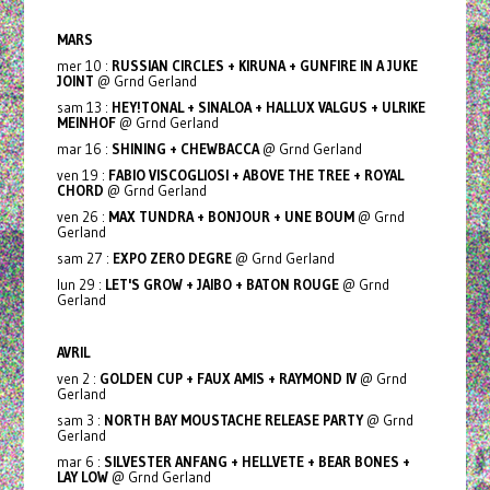
MARS
mer 10 :
RUSSIAN CIRCLES + KIRUNA + GUNFIRE IN A JUKE
JOINT
@ Grnd Gerland
sam 13 :
HEY!TONAL + SINALOA + HALLUX VALGUS + ULRIKE
MEINHOF
@ Grnd Gerland
mar 16 :
SHINING + CHEWBACCA
@ Grnd Gerland
ven 19 :
FABIO VISCOGLIOSI + ABOVE THE TREE + ROYAL
CHORD
@ Grnd Gerland
ven 26 :
MAX TUNDRA + BONJOUR + UNE BOUM
@ Grnd
Gerland
sam 27 :
EXPO ZERO DEGRE
@ Grnd Gerland
lun 29 :
LET'S GROW + JAIBO + BATON ROUGE
@ Grnd
Gerland
AVRIL
ven 2 :
GOLDEN CUP + FAUX AMIS + RAYMOND IV
@ Grnd
Gerland
sam 3 :
NORTH BAY MOUSTACHE RELEASE PARTY
@ Grnd
Gerland
mar 6 :
SILVESTER ANFANG + HELLVETE + BEAR BONES +
LAY LOW
@ Grnd Gerland