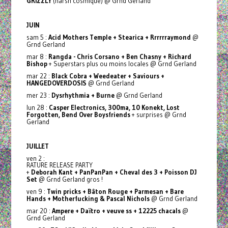
GRIZZLY
(harsh cosmique) @ Grnd Gerland
JUIN
sam 5 :
Acid Mothers Temple + Stearica + Rrrrrraymond
@
Grnd Gerland
mar 8 :
Rangda - Chris Corsano + Ben Chasny + Richard
Bishop
+ Superstars plus ou moins locales @ Grnd Gerland
mar 22 :
Black Cobra + Weedeater + Saviours +
HANGEDOVERDOSIS
@ Grnd Gerland
mer 23 :
Dysrhythmia + Burne
@ Grnd Gerland
lun 28 :
Casper Electronics, 300ma, 10 Konekt, Lost
Forgotten, Bend Over Boysfriends
+ surprises @ Grnd
Gerland
JUILLET
ven 2 :
RATURE RELEASE PARTY
+
Deborah Kant + PanPanPan + Cheval des 3 + Poisson DJ
Set
@ Grnd Gerland gros !
ven 9 :
Twin pricks + Bâton Rouge + Parmesan + Bare
Hands + Motherfucking & Pascal Nichols
@ Grnd Gerland
mar 20 :
Ampere + Daïtro + veuve ss + 12225 chacals
@
Grnd Gerland