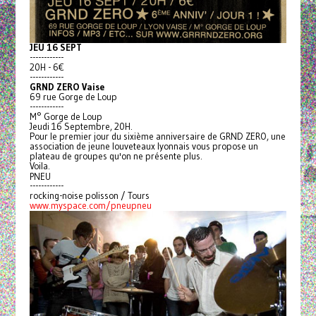
JEU 16 SEPT
------------
20H - 6€
------------
GRND ZERO Vaise
69 rue Gorge de Loup
------------
M° Gorge de Loup
Jeudi 16 Septembre, 20H.
Pour le premier jour du sixième anniversaire de GRND ZERO, une
association de jeune louveteaux lyonnais vous propose un
plateau de groupes qu'on ne présente plus.
Voila.
PNEU
------------
rocking-noise polisson / Tours
www.myspace.com/pneupneu