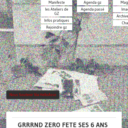
Manifeste
Agenda gz
Mag
les Ateliers de
Agenda passé
Ima
GZ
Archiv
Infos pratiques
Cha
Rejoindre gz
Nous Soutenir Via HelloAsso
GRRRND ZERO FETE SES 6 ANS