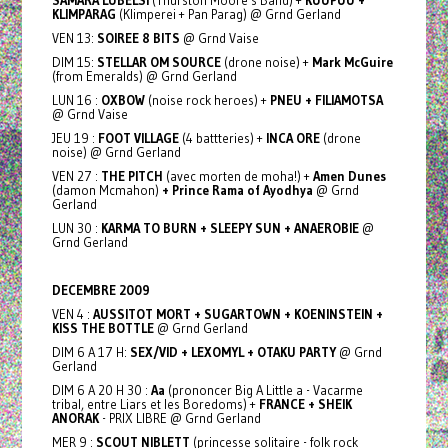
KLIMPARAG
(Klimperei + Pan Parag) @ Grnd Gerland
VEN 13:
SOIREE 8 BITS
@ Grnd Vaise
DIM 15:
STELLAR OM SOURCE
(drone noise) +
Mark McGuire
(from Emeralds) @ Grnd Gerland
LUN 16 :
OXBOW
(noise rock heroes) +
PNEU + FILIAMOTSA
@ Grnd Vaise
JEU 19 :
FOOT VILLAGE
(4 battteries) +
INCA ORE
(drone
noise) @ Grnd Gerland
VEN 27 :
THE PITCH
(avec morten de moha!) +
Amen Dunes
(damon Mcmahon)
+ Prince Rama of Ayodhya
@ Grnd
Gerland
LUN 30 :
KARMA TO BURN + SLEEPY SUN + ANAEROBIE
@
Grnd Gerland
DECEMBRE
2009
VEN 4 :
AUSSITOT MORT + SUGARTOWN + KOENINSTEIN +
KISS THE BOTTLE
@ Grnd Gerland
DIM 6 A 17 H:
SEX/VID + LEXOMYL + OTAKU PARTY
@ Grnd
Gerland
DIM 6 A 20 H 30 :
Aa
(prononcer Big A Little a - Vacarme
tribal, entre Liars et les Boredoms) +
FRANCE + SHEIK
ANORAK
- PRIX LIBRE @ Grnd Gerland
MER 9 :
SCOUT NIBLETT
(princesse solitaire - folk rock