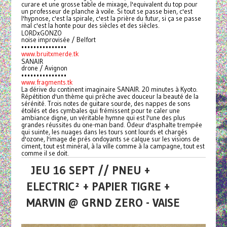
curare et une grosse table de mixage, l'equivalent du top pour
un professeur de planche à voile. Si tout se passe bien, c'est
l'hypnose, c'est la spirale, c'est la prière du futur, si ça se passe
mal c'est la honte pour des siècles et des siècles.
LORDxGONZO
noise improvisée / Belfort
•••••••••••••••
www.bruitxmerde.tk
SANAIR
drone / Avignon
•••••••••••••••
www.fragments.tk
La dérive du continent imaginaire SANAIR. 20 minutes à Kyoto.
Répétition d'un thème qui prêche avec douceur la beauté de la
sérénité. Trois notes de guitare sourde, des nappes de sons
étoilés et des cymbales qui frémissent pour te caler une
ambiance digne, un véritable hymne qui est l'une des plus
grandes réussites du one-man band. Odeur d'asphalte trempée
qui suinte, les nuages dans les tours sont lourds et chargés
d'ozone, l'image de prés ondoyants se calque sur les visions de
ciment, tout est minéral, à la ville comme à la campagne, tout est
comme il se doit.
JEU 16 SEPT // PNEU +
ELECTRIC² + PAPIER TIGRE +
MARVIN @ GRND ZERO - VAISE