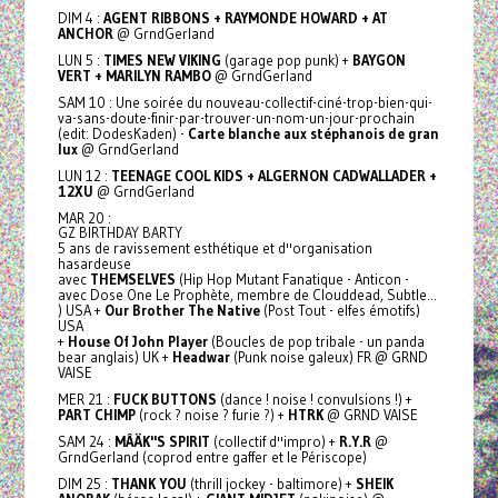
DIM 4 :
AGENT RIBBONS + RAYMONDE HOWARD + AT
ANCHOR
@ GrndGerland
LUN 5 :
TIMES NEW VIKING
(garage pop punk) +
BAYGON
VERT + MARILYN RAMBO
@ GrndGerland
SAM 10 : Une soirée du nouveau-collectif-ciné-trop-bien-qui-
va-sans-doute-finir-par-trouver-un-nom-un-jour-prochain
(edit: DodesKaden) -
Carte blanche aux stéphanois de gran
lux
@ GrndGerland
LUN 12 :
TEENAGE COOL KIDS + ALGERNON CADWALLADER +
12XU
@ GrndGerland
MAR 20 :
GZ BIRTHDAY BARTY
5 ans de ravissement esthétique et d''organisation
hasardeuse
avec
THEMSELVES
(Hip Hop Mutant Fanatique - Anticon -
avec Dose One Le Prophète, membre de Clouddead, Subtle...
) USA +
Our Brother The Native
(Post Tout - elfes émotifs)
USA
+
House Of John Player
(Boucles de pop tribale - un panda
bear anglais) UK +
Headwar
(Punk noise galeux) FR @ GRND
VAISE
MER 21 :
FUCK BUTTONS
(dance ! noise ! convulsions !) +
PART CHIMP
(rock ? noise ? furie ?) +
HTRK
@ GRND VAISE
SAM 24 :
MÂÄK''S SPIRIT
(collectif d''impro) +
R.Y.R
@
GrndGerland (coprod entre gaffer et le Périscope)
DIM 25 :
THANK YOU
(thrill jockey - baltimore) +
SHEIK