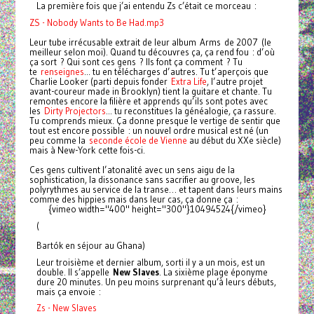
La première fois que j’ai entendu Zs c’était ce morceau :
ZS - Nobody Wants to Be Had.mp3
Leur tube irrécusable extrait de leur album Arms de 2007 (le
meilleur selon moi). Quand tu découvres ça, ça rend fou : d’où
ça sort ? Qui sont ces gens ? Ils font ça comment ? Tu
te
renseignes
... tu en télécharges d’autres. Tu t’aperçois que
Charlie Looker (parti depuis fonder
Extra Life
, l’autre projet
avant-coureur made in Brooklyn) tient la guitare et chante. Tu
remontes encore la filière et apprends qu’ils sont potes avec
les
Dirty Projectors
... tu reconstitues la généalogie, ça rassure.
Tu comprends mieux. Ça donne presque le vertige de sentir que
tout est encore possible : un nouvel ordre musical est né (un
peu comme la
seconde école de Vienne
au début du XXe siècle)
mais à New-York cette fois-ci.
Ces gens cultivent l’atonalité avec un sens aigu de la
sophistication, la dissonance sans sacrifier au groove, les
polyrythmes au service de la transe… et tapent dans leurs mains
comme des hippies mais dans leur cas, ça donne ça :
{vimeo width="400" height="300"}10494524{/vimeo}
(
Bartók en séjour au Ghana)
Leur troisième et dernier album, sorti il y a un mois, est un
double. Il s’appelle
New Slaves
. La sixième plage éponyme
dure 20 minutes. Un peu moins surprenant qu’à leurs débuts,
mais ça envoie :
Zs - New Slaves