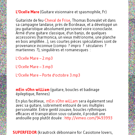
L'Ocelle Mare
(Guitare visionnaire et spasmophile, Fr)
Guitariste de feu-
Cheval de Frise
, Thomas Bonvalet vit dans
sa campagne landaise, près de Bordeaux, et a développé un
jeu guitaristique absolument personnel voire iconoclaste.
Armé d'une guitare classique, d'un banjo, de quelques
accessoires (harmonica, un vieux métronome, une planche
en bois amplifiée...), ses courtes pièces spéculatives sont de
provenance inconnue (compo ? impro ? séculaires ?
martiennes ?), singulières et romanesques :
L'Ocelle Mare – 2.mp3
L'Ocelle Mare – 3.mp3
L'Ocelle Mare – Porte d'octobre 3.mp3
mEin sOhn wiLLiam
(guitare, boucles et badinage
épileptique, Rennes)
En plus facétieux,
mEin sOhn wiLLam
sera également seul
avec sa guitare, sobrement entouré de ses multiples
personnalité. Entre gentil zouave, boucles rythmiques
efficaces et transpiration sous-cutanée, il produit une
andouille-pop plutôt douée :
http://vimeo.com/9493993
SUPERFEDOR
(krautrock débonnaire for Casiotone lovers,