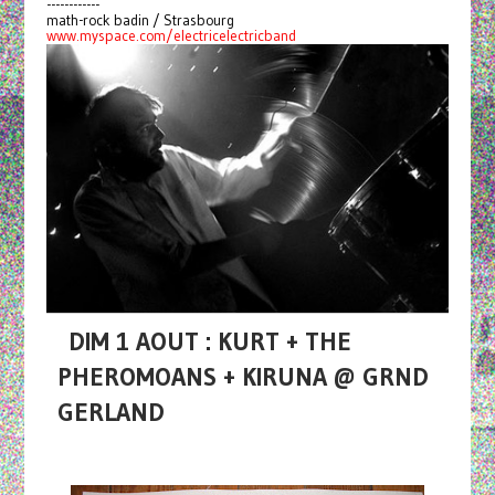
------------
math-rock badin / Strasbourg
www.myspace.com/electricelectricband
DIM 1 AOUT : KURT + THE
PHEROMOANS + KIRUNA @ GRND
GERLAND