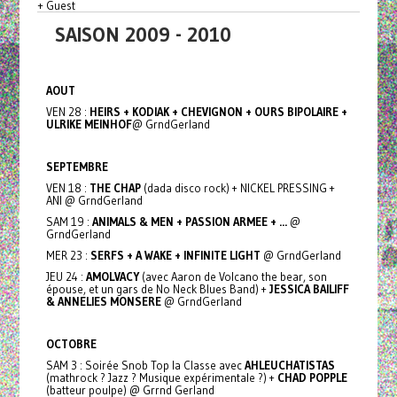
+ Guest
SAISON 2009 - 2010
AOUT
VEN 28 :
HEIRS + KODIAK + CHEVIGNON + OURS BIPOLAIRE +
ULRIKE MEINHOF
@ GrndGerland
SEPTEMBRE
VEN 18 :
THE CHAP
(dada disco rock) + NICKEL PRESSING +
ANI @ GrndGerland
SAM 19 :
ANIMALS & MEN + PASSION ARMEE + ...
@
GrndGerland
MER 23 :
SERFS + A WAKE + INFINITE LIGHT
@ GrndGerland
JEU 24 :
AMOLVACY
(avec Aaron de Volcano the bear, son
épouse, et un gars de No Neck Blues Band) +
JESSICA BAILIFF
& ANNELIES MONSERE
@ GrndGerland
OCTOBRE
SAM 3 : Soirée Snob Top la Classe avec
AHLEUCHATISTAS
(mathrock ? Jazz ? Musique expérimentale ?) +
CHAD POPPLE
(batteur poulpe) @ Grrnd Gerland