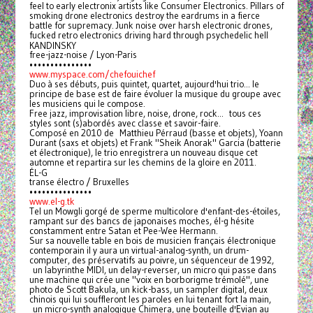
feel to early electronix artists like Consumer Electronics. Pillars of
smoking drone electronics destroy the eardrums in a fierce
battle for supremacy. Junk noise over harsh electronic drones,
fucked retro electronics driving hard through psychedelic hell
KANDINSKY
free-jazz-noise / Lyon-Paris
•••••••••••••••
www.myspace.com/chefouichef
Duo à ses débuts, puis quintet, quartet, aujourd'hui trio... le
principe de base est de faire évoluer la musique du groupe avec
les musiciens qui le compose.
Free jazz, improvisation libre, noise, drone, rock... tous ces
styles sont (s)abordés avec classe et savoir-faire.
Composé en 2010 de Matthieu Pérraud (basse et objets), Yoann
Durant (saxs et objets) et Frank "Sheik Anorak" Garcia (batterie
et électronique), le trio enregistrera un nouveau disque cet
automne et repartira sur les chemins de la gloire en 2011.
ÉL-G
transe électro / Bruxelles
•••••••••••••••
www.el-g.tk
Tel un Mowgli gorgé de sperme multicolore d'enfant-des-étoiles,
rampant sur des bancs de japonaises moches, él-g hésite
constamment entre Satan et Pee-Wee Hermann.
Sur sa nouvelle table en bois de musicien français électronique
contemporain il y aura un virtual-analog-synth, un drum-
computer, des préservatifs au poivre, un séquenceur de 1992,
un labyrinthe MIDI, un delay-reverser, un micro qui passe dans
une machine qui crée une "voix en borborigme trémolé", une
photo de Scott Bakula, un kick-bass, un sampler digital, deux
chinois qui lui souffleront les paroles en lui tenant fort la main,
un micro-synth analogique Chimera, une bouteille d'Evian au