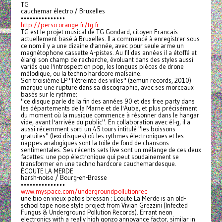
TG
cauchemar électro / Bruxelles
•••••••••••••••
http://perso.orange.fr/tg.fr
TG est le projet musical de TG Gondard, citoyen Francais
actuellement basé à Bruxelles. Il a commencé à enregistrer sous
ce nom il y a une dizaine d'année, avec pour seule arme un
magnétophone cassette 4-pistes. Au fil des années il a étoffé et
élargi son champ de recherche, évoluant dans des styles aussi
variés que l'introspection pop, les longues pièces de drone
mélodique, ou la techno hardcore malsaine.
Son troisième LP "l'étreinte des villes" (zemun records, 2010)
marque une rupture dans sa discographie, avec ses morceaux
basés sur le rythme:
"ce disque parle de la fin des années 90 et des free party dans
les départements de la Marne et de l'Aube, et plus précisément
du moment où la musique commence à résonner dans le hangar
vide, avant l'arrivée du public". En collaboration avec él-g, il a
aussi récemment sorti un 45 tours intitulé "les boissons
gratuites" (lexi disques) où les rythmes électroniques et les
nappes analogiques sont la toile de fond de chansons
sentimentales. Ses récents sets live sont un mélange de ces deux
facettes: une pop électronique qui peut soudainement se
transformer en une techno hardcore cauchemardesque.
ÉCOUTE LA MERDE
harsh-noise / Bourg-en-Bresse
•••••••••••••••
www.myspace.com/undergroundpollutionrec
une bio en vieux patois bressan : Ecoute La Merde is an old-
school tape noise style project from Vivian Grezzini (Infected
Fungus & Underground Pollution Records). Errant neon
electronics with a really high gonzo annoyance factor, similar in