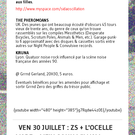
aux filles.
http://www.myspace.com/sidaoscillation
THE PHEROMOANS
UK. Des jeunes qui ont beaucoup écouté d'obscurs 45 tours
vieux de trente ans, du genre de ceux qu'on trouve
rassemblés sur les compiles Messthetics (Desperate
Bicycles, Scrotum Poles, Animals & Men, etc.). Garage-punk-
lo fi approximatif avec des disques & cassettes sortis entre
autres sur Night People & Convulsive records.
KIRUNA
Lyon. Quatuor noise-rock influencé par la scène noise
française des années 90.
@ Grrnd Gerland, 20H30, 5 euros.
Éventuels bénéfices pour les amendes pour affichage et
sortir Grrnd Zero des griffes du trésor public.
{youtube width="480" height="385"}g7Rqdw44z0E{/youtube}
VEN 30 JUILLET : ZS + L'OCELLE