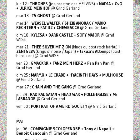
lun 12 :
THRONES
(joe preston des MELVINS)
+ NADJA + OvO
+ ULRIKE MEINHOF
@ Grnd Gerland
mar 13 :
TV GHOST
@ Grnd Gerland
mer 14 :
WEASEL WALTER / SHEIK ANORAK / MARIO
RECHTERN + FAT 32 + CHEWBACCA
@ Grnd Gerland
dim 18 :
KYLESA + DARK CASTLE + SOFY MAJOR
@ Grnd
VAISE
mer 21 :
THEE SILVER MT ZION
(kings du post rock barbu) +
ZENI GEVA
(kings of noise / Japan) +
Jakuzi's Attempt
(post
hardcore) @ Grnd VAISE
ven 23 :
GMACKRR + TANZ MEIN HERZ + Pan Pan Pan
@
Grnd Gerland
dim 25 :
MARY.X + LE CRABE + HYACINTH DAYS + MULHOUSE
@ Grnd Gerland
mar 27 :
CHAIN AND THE GANG
@ Grnd Gerland
jeu 29 :
RADIKAL SATAN + HEAD WAR + FOLLE EGLISE + Mr
LABRADOR
@ Grnd Gerland
ven 30 :
PORTRAIT OF A WEIRD SOCIETY
@ Grnd Gerland
MAI
jeu 06 :
COMPAGNIE SCOLOPENDRE + Tony di Napoli +
Benoit Cancouin
@ Grnd Gerland