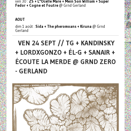
ven 30 :
ZS + L''Ocelle Mare + Mein Son William + Super
Fedor + Cogne et Foutre
@ Grnd Gerland
AOUT
dim 1 août :
Sida + The pheromoans + Kiruna
@ Grnd
Gerland
VEN 24 SEPT // TG + KANDINSKY
+ LORDXGONZO + ÉL-G + SANAIR +
ÉCOUTE LA MERDE @ GRND ZERO
- GERLAND