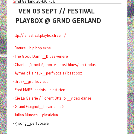
G
rnd Gerland 20H30 - 5€
VEN 03 SEPT // FESTIVAL
PLAYBOX @ GRND GERLAND
http://le.festival.playbox.
free.fr/
- Rature__hip hop expé
- The Good Damn__Blues vénère
- Chantal (à moitié) morte__post blues/ anti indus
- Aymeric Hainaux__perf vocale/ beat box
- Brusk__grafiks visual
- Fred MARSLandois__plasticien
- Cie La Galerie / Florent Ottello __vidéo danse
- Grand Guignol__librairie indé
- Julien Munschi__plasticien
- Pj song__perf vocale