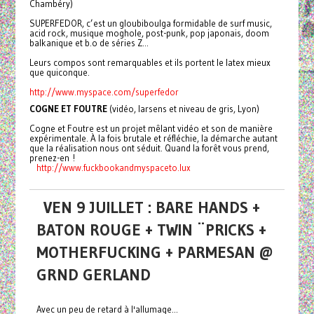
Chambéry)
SUPERFEDOR, c’est un gloubiboulga formidable de surf music,
acid rock, musique moghole, post-punk, pop japonais, doom
balkanique et b.o de séries Z...
Leurs compos sont remarquables et ils portent le latex mieux
que quiconque.
http://www.myspace.com/superfedor
COGNE ET FOUTRE
(vidéo, larsens et niveau de gris, Lyon)
Cogne et Foutre est un projet mêlant vidéo et son de manière
expérimentale. À la fois brutale et réfléchie, la démarche autant
que la réalisation nous ont séduit. Quand la forêt vous prend,
prenez-en !
http://www.
fuckbookandmyspaceto.lux
VEN 9 JUILLET : BARE HANDS +
BATON ROUGE + TWIN ¨PRICKS +
MOTHERFUCKING + PARMESAN @
GRND GERLAND
Avec un peu de retard à l'allumage...