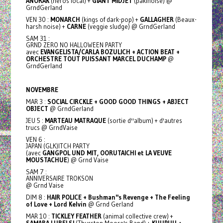
ANORAK
(héros local) +
GIANT MIDJET
(pakinoise) @
GrndGerland
VEN 30 :
MONARCH
(kings of dark-pop) +
GALLAGHER
(Beaux-
harsh noise) +
CARNE
(veggie sludge) @ GrndGerland
SAM 31 :
GRND ZERO NO HALLOWEEN PARTY
avec
EVANGELISTA/CARLA BOZULICH + ACTION BEAT +
ORCHESTRE TOUT PUISSANT MARCEL DUCHAMP
@
GrndGerland
NOVEMBRE
MAR 3 :
SOCIAL CIRCKLE + GOOD GOOD THINGS + ABJECT
OBJECT
@ GrndGerland
JEU 5 :
MARTEAU MATRAQUE
(sortie d''album) + d'autres
trucs @ GrndVaise
VEN 6 :
JAPAN (GLK)ITCH PARTY
(avec
GANGPOL UND MIT, OORUTAICHI et LA VEUVE
MOUSTACHUE
) @ Grnd Vaise
SAM 7 :
ANNIVERSAIRE TROKSON
@ Grnd Vaise
DIM 8 :
HAIR POLICE + Bushman''s Revenge + The Feeling
of Love + Lord Kelvin
@ Grnd Gerland
MAR 10 :
TICKLEY FEATHER
(animal collective crew) +
SAMARA LUBELSI
(Thurston Moore's Band) +
KUUPUU +