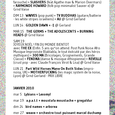
farouche) +
SLASHERS
(feat Agathe max & Marion Overmars)
+
RAYMONDE HOWARD
(folk-pop minimalist Sauver e) @
Grnd Vaise
DIM 13 :
WAVVES
(pop punk) +
TV BUDDHAS
(guitare/batterie
- les white stripes israëliens) +
AU
@ Grnd Gerland
LUN 14 :
GOLDEN DAWN + -1
@ Gerland
MAR 15 :
THE GERMS + THE ADOLESCENTS + BURNING
HEADS
@ Grnd Vaise
SAM 19 :
JOYEUX NOËL ! FIN DU MONDE BIENTOT
avec
THE EX
(Enfin. 5 ans qu''on attend. Post Punk Noise Afro
Musique Improvisée Blablabla, le tout éxécuté par des héros
mythiques) +
300 MA
(Bricolages, Grognements, Grande
Classe) +
FENDIKA
(danse & musique éthiopienne) +
REVEILLE
(crust pop - avec Claude François Virot & Lisa) @ Grnd Vaise
LUN 21 :
Part Wild Horses Mane On Both Sides
(impro-
noisy, UK) +
MOTHERFUCKING
(les magic system de la noise,
Lyon) @ Grnd Gerland - PRIX LIBRE
JANVIER 2010
mar 5 :
Lybians + Lexomyl
mar 19 :
a.p.a.t.t + moustafa moustache + gregaldur
dim 24 :
bird names + arborea
mer 27 :
weave + orchestre tout puissant marcel duchamp