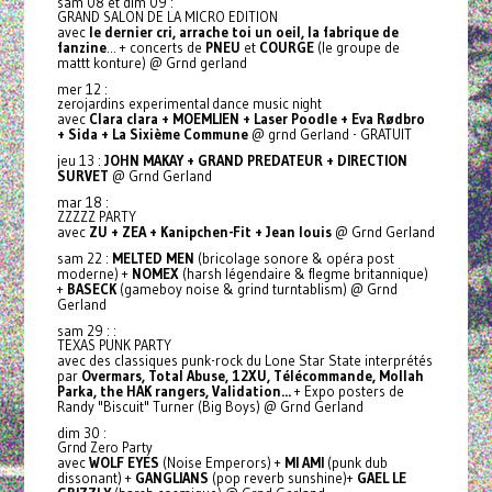
sam 08 et dim 09 :
GRAND SALON DE LA MICRO EDITION
avec
le dernier cri, arrache toi un oeil, la fabrique de
fanzine
... + concerts de
PNEU
et
COURGE
(le groupe de
mattt konture) @ Grnd gerland
mer 12 :
zerojardins experimental dance music night
avec
Clara clara + MOEMLIEN + Laser Poodle + Eva Rødbro
+ Sida + La Sixième Commune
@ grnd Gerland - GRATUIT
jeu 13 :
JOHN MAKAY + GRAND PREDATEUR + DIRECTION
SURVET
@ Grnd Gerland
mar 18 :
ZZZZZ PARTY
avec
ZU + ZEA + Kanipchen-Fit + Jean louis
@ Grnd Gerland
sam 22 :
MELTED MEN
(bricolage sonore & opéra post
moderne) +
NOMEX
(harsh légendaire & flegme britannique)
+
BASECK
(gameboy noise & grind turntablism) @ Grnd
Gerland
sam 29 : :
TEXAS PUNK PARTY
avec des classiques punk-rock du Lone Star State interprétés
par
Overmars, Total Abuse, 12XU, Télécommande, Mollah
Parka, the HAK rangers, Validation...
+ Expo posters de
Randy "Biscuit" Turner (Big Boys) @ Grnd Gerland
dim 30 :
Grnd Zero Party
avec
WOLF EYES
(Noise Emperors) +
MI AMI
(punk dub
dissonant) +
GANGLIANS
(pop reverb sunshine)+
GAEL LE