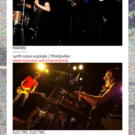
MARVIN
------------
synth-noise espiègle / Montpellier
www.myspace.com/marvinband
ELECTRIC ELECTRIC