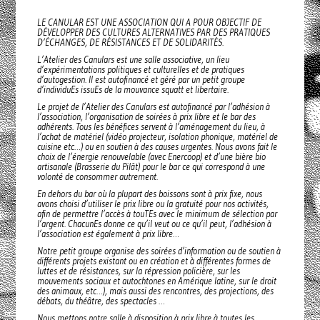
LE CANULAR EST UNE ASSOCIATION QUI A POUR OBJECTIF DE
DÉVELOPPER DES CULTURES ALTERNATIVES PAR DES PRATIQUES
D’ÉCHANGES, DE RÉSISTANCES ET DE SOLIDARITÉS.
L’Atelier des Canulars est une salle associative, un lieu
d’expérimentations politiques et culturelles et de pratiques
d’autogestion. Il est autofinancé et géré par un petit groupe
d’individuEs issuEs de la mouvance squatt et libertaire.
Le projet de l’Atelier des Canulars est autofinancé par l’adhésion à
l’association, l’organisation de soirées à prix libre et le bar des
adhérents. Tous les bénéfices servent à l’aménagement du lieu, à
l’achat de matériel (vidéo projecteur, isolation phonique, matériel de
cuisine etc…) ou en soutien à des causes urgentes. Nous avons fait le
choix de l’énergie renouvelable (avec Enercoop) et d’une bière bio
artisanale (Brasserie du Pilât) pour le bar ce qui correspond à une
volonté de consommer autrement.
En dehors du bar où la plupart des boissons sont à prix fixe, nous
avons choisi d’utiliser le prix libre ou la gratuité pour nos activités,
afin de permettre l’accès à touTEs avec le minimum de sélection par
l’argent. ChacunEs donne ce qu’il veut ou ce qu’il peut, l’adhésion à
l’association est également à prix libre…
Notre petit groupe organise des soirées d’information ou de soutien à
différents projets existant ou en création et à différentes formes de
luttes et de résistances, sur la répression policière, sur les
mouvements sociaux et autochtones en Amérique latine, sur le droit
des animaux, etc…), mais aussi des rencontres, des projections, des
débats, du théâtre, des spectacles …
Nous mettons notre salle à disposition à prix libre à toutes les