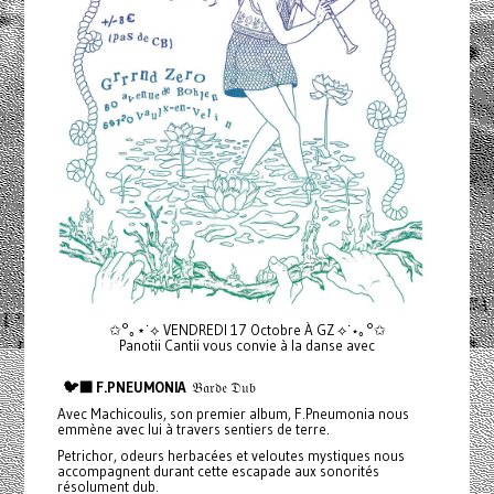
✩°｡⋆˙⟡ VENDREDI 17 Octobre À GZ ⟡˙⋆｡°✩
Panotii Cantii vous convie à la danse avec
🐦‍⬛ F.PNEUMONIA
𝔅𝔞𝔯𝔡𝔢 𝔇𝔲𝔟
Avec Machicoulis, son premier album, F.Pneumonia nous
emmène avec lui à travers sentiers de terre.
Petrichor, odeurs herbacées et veloutes mystiques nous
accompagnent durant cette escapade aux sonorités
résolument dub.