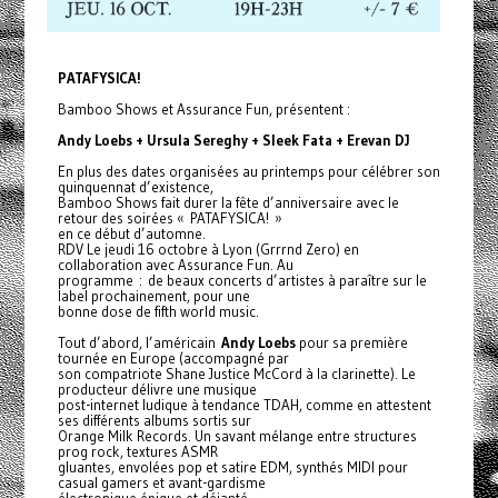
PATAFYSICA!
Bamboo Shows et Assurance Fun, présentent :
Andy Loebs + Ursula Sereghy + Sleek Fata + Erevan DJ
En plus des dates organisées au printemps pour célébrer son
quinquennat d’existence,
Bamboo Shows fait durer la fête d’anniversaire avec le
retour des soirées « PATAFYSICA! »
en ce début d’automne.
RDV Le jeudi 16 octobre à Lyon (Grrrnd Zero) en
collaboration avec Assurance Fun. Au
programme : de beaux concerts d’artistes à paraître sur le
label prochainement, pour une
bonne dose de fifth world music.
Tout d’abord, l’américain
Andy Loebs
pour sa première
tournée en Europe (accompagné par
son compatriote Shane Justice McCord à la clarinette). Le
producteur délivre une musique
post-internet ludique à tendance TDAH, comme en attestent
ses différents albums sortis sur
Orange Milk Records. Un savant mélange entre structures
prog rock, textures ASMR
gluantes, envolées pop et satire EDM, synthés MIDI pour
casual gamers et avant-gardisme