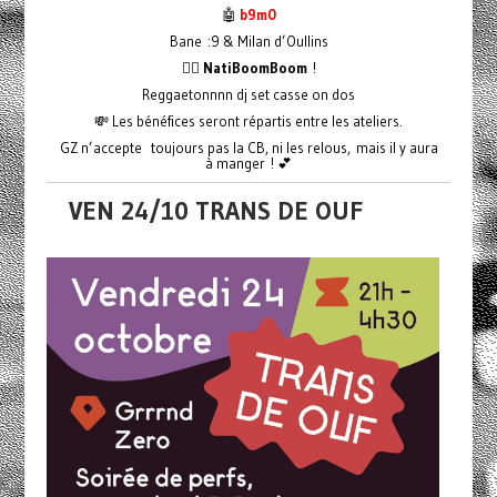
🤖
b9m0
Bane :9 & Milan d’Oullins
❤️‍🔥 NatiBoomBoom
!
Reggaetonnnn dj set casse on dos
💸 Les bénéfices seront répartis entre les ateliers.
GZ n’accepte toujours pas la CB, ni les relous, mais il y aura
à manger ! 💕
VEN 24/10 TRANS DE OUF