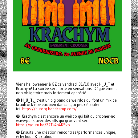
Viens halloweener à GZ ce vendredi 31/10 avec H_U_T et
Krachym! La soirée sera forte en sensations. Déguisement
non obligatoire mais fortement apprécié.
🎃 H_U_T._
c'est un big band de weirdos qui font un mix de
krautrock noiseux bien dansant, tu peux écouter
ici:
https://hutorg.bandcamp.com/
🎃
Krachym
c'est encore un weirdo qui fait du crooner-no
wave-punk avec des riffs qui groovent sec.
https://youtu.be/Z2Tk4h4KSvo
🎃 Ensuite une création rencontres/performances unique,
éclectique & extatique