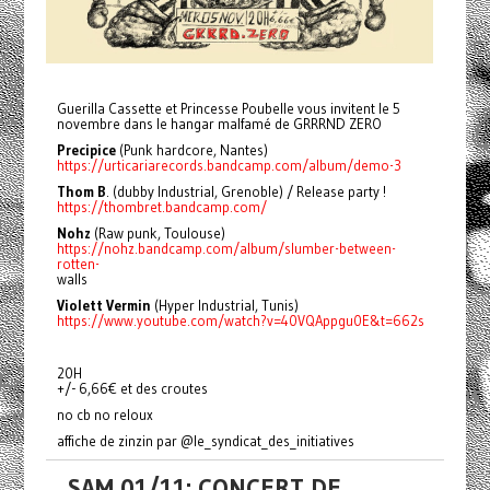
Guerilla Cassette et Princesse Poubelle vous invitent le 5
novembre dans le hangar malfamé de GRRRND ZERO
Precipice
(Punk hardcore, Nantes)
https://urticariarecords.bandcamp.com/album/demo-3
Thom B
. (dubby Industrial, Grenoble) / Release party !
https://thombret.bandcamp.com/
Nohz
(Raw punk, Toulouse)
https://nohz.bandcamp.com/album/slumber-between-
rotten-
walls
Violett Vermin
(Hyper Industrial, Tunis)
https://www.youtube.com/watch?v=40VQAppgu0E&t=662s
20H
+/- 6,66€ et des croutes
no cb no reloux
affiche de zinzin par @le_syndicat_des_initiatives
SAM 01/11: CONCERT DE