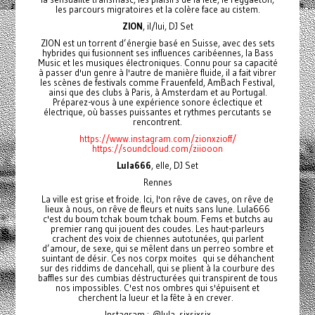
les parcours migratoires et la colère face au cistem.
ZION
, il/lui, DJ Set
ZION est un torrent d’énergie basé en Suisse, avec des sets
hybrides qui fusionnent ses influences caribéennes, la Bass
Music et les musiques électroniques. Connu pour sa capacité
à passer d'un genre à l'autre de manière fluide, il a fait vibrer
les scènes de festivals comme Frauenfeld, AmBach Festival,
ainsi que des clubs à Paris, à Amsterdam et au Portugal.
Préparez-vous à une expérience sonore éclectique et
électrique, où basses puissantes et rythmes percutants se
rencontrent.
https://www.instagram.com/zionxzioff/
https://soundcloud.com/ziiooon
Lula666
, elle, DJ Set
Rennes
La ville est grise et froide. Ici, l'on rêve de caves, on rêve de
lieux à nous, on rêve de fleurs et nuits sans lune. Lula666
c'est du boum tchak boum tchak boum. Fems et butchs au
premier rang qui jouent des coudes. Les haut-parleurs
crachent des voix de chiennes autotunées, qui parlent
d’amour, de sexe, qui se mêlent dans un perreo sombre et
suintant de désir. Ces nos corpx moites qui se déhanchent
sur des riddims de dancehall, qui se plient à la courbure des
baffles sur des cumbias déstructurées qui transpirent de tous
nos impossibles. C'est nos ombres qui s'épuisent et
cherchent la lueur et la fête à en crever.
Instagram : @lula_sixsixsix