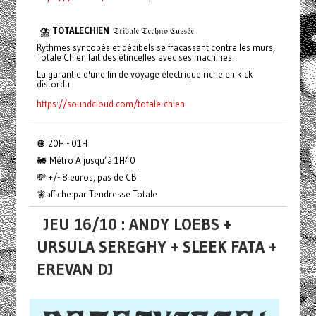
⛈️ TOTALECHIEN
𝔗𝔯𝔦𝔟𝔞𝔩𝔢 𝔗𝔢𝔠𝔥𝔫𝔬 ℭ𝔞𝔰𝔰𝔢́𝔢
Rythmes syncopés et décibels se fracassant contre les murs,
Totale Chien fait des étincelles avec ses machines.
La garantie d'une fin de voyage électrique riche en kick
distordu
https://soundcloud.com/totale-chien
🪩 20H - 01H
🚂 Métro A jusqu’à 1H40
💸 +/- 8 euros, pas de CB !
🧚affiche par Tendresse Totale
JEU 16/10 : ANDY LOEBS +
URSULA SEREGHY + SLEEK FATA +
EREVAN DJ