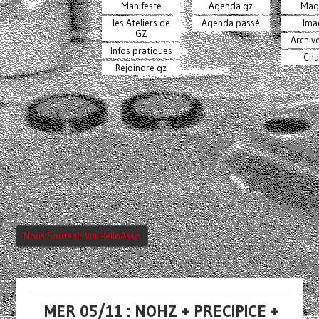
Manifeste
Agenda gz
Mag
les Ateliers de
Agenda passé
Ima
GZ
Archiv
Infos pratiques
Cha
Rejoindre gz
Nous Soutenir Via HelloAsso
MER 05/11 : NOHZ + PRECIPICE +