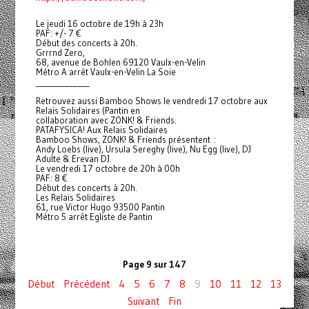
Le jeudi 16 octobre de 19h à 23h
PAF: +/- 7 €
Début des concerts à 20h.
Grrrnd Zero,
68, avenue de Bohlen 69120 Vaulx-en-Velin
Métro A arrêt Vaulx-en-Velin La Soie
_____________
Retrouvez aussi Bamboo Shows le vendredi 17 octobre aux
Relais Solidaires (Pantin en
collaboration avec ZONK! & Friends.
PATAFYSICA! Aux Relais Solidaires
Bamboo Shows, ZONK! & Friends présentent :
Andy Loebs (live), Ursula Sereghy (live), Nu Egg (live), DJ
Adulte & Erevan DJ.
Le vendredi 17 octobre de 20h à 00h
PAF: 8 €
Début des concerts à 20h.
Les Relais Solidaires
61, rue Victor Hugo 93500 Pantin
Métro 5 arrêt Egliste de Pantin
Page 9 sur 147
Début
Précédent
4
5
6
7
8
9
10
11
12
13
Suivant
Fin