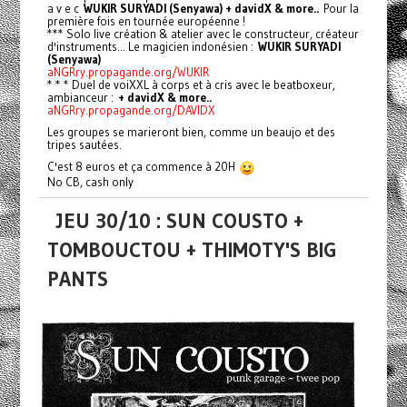
a v e c
WUKIR SURYADI (Senyawa) + davidX & more..
Pour la
première fois en tournée européenne !
*** Solo live création & atelier avec le constructeur, créateur
d'instruments... Le magicien indonésien :
WUKIR SURYADI
(Senyawa)
aNGRry.propagande.org/WUKIR
* * * Duel de voiXXL à corps et à cris avec le beatboxeur,
ambianceur :
+ davidX & more..
aNGRry.propagande.org/DAVIDX
Les groupes se marieront bien, comme un beaujo et des
tripes sautées.
C'est 8 euros et ça commence à 20H
No CB, cash only
JEU 30/10 : SUN COUSTO +
TOMBOUCTOU + THIMOTY'S BIG
PANTS