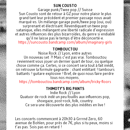
SUN COUSTO
Garage punk/Twee pop // Suisse
Sun Cousto sont de retour à GZ pour notre plaisir le plus
grand tant leur précédent et premier passage nous avait
marqué-es. Un mélange garage punk/twee pop (oui, oui)
surprenant et électrisant. Revendiquant un twee pop
satanique, elles mélangent une liberté radicale d’expression
et autres influences des plus bizarroïdes, du genre si endiablé
qu’il ne laisse pas le temps d’être déconcerté-e.
https://suncousto.bandcamp.com/album/imaginary-girls
TOMBOUCTOU
Noise Rock // Lyon, entre autres
Un nouveau set ?! Mais c’est pas vrai. Tombouctou
reviennent vous jouer un dernier quart de tour, ou quelque
chose comme ça. Certes, si ce concert sera tout à fait inédit,
on retrouve la formule gagnante : chant entêtant ! tambours
battants ! guitare explosive ! Bref, de quoi nous faire perdre
tous nos moyens.
https://tombouctou.bandcamp.com/album/tricky-floors
THIMOTY’S BIG PANTS
Indie Rock // Lyon
Quatuor de rock indé un peu fouillis aux influences pop,
shoegaze, post-rock, folk, country.
Ce sera une découverte des plus inédites en live !
Les concerts commencent à 20h30 à Grrrnd Zero, 60
avenue de Bohlen, pour près de 7€, plus si tu peux, moins si
t’as pas. Sois pas en retard !