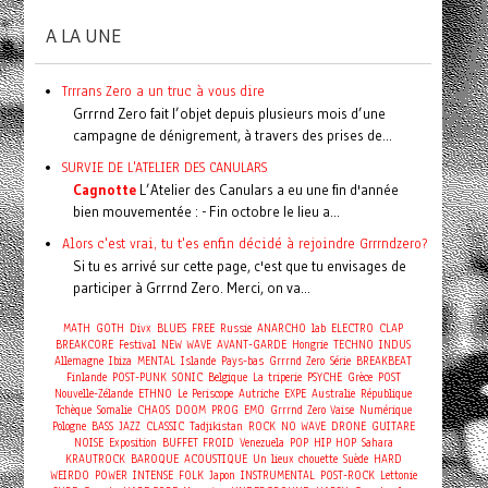
A LA UNE
Trrrans Zero a un truc à vous dire
Grrrnd Zero fait l’objet depuis plusieurs mois d’une
campagne de dénigrement, à travers des prises de...
SURVIE DE L'ATELIER DES CANULARS
Cagnotte
L’Atelier des Canulars a eu une fin d'année
bien mouvementée : - Fin octobre le lieu a...
Alors c'est vrai, tu t'es enfin décidé à rejoindre Grrrndzero?
Si tu es arrivé sur cette page, c'est que tu envisages de
participer à Grrrnd Zero. Merci, on va...
MATH
GOTH
Divx
BLUES
FREE
Russie
ANARCHO
lab
ELECTRO
CLAP
BREAKCORE
Festival
NEW WAVE
AVANT-GARDE
Hongrie
TECHNO
INDUS
Allemagne
Ibiza
MENTAL
Islande
Pays-bas
Grrrnd Zero
Série
BREAKBEAT
Finlande
POST-PUNK
SONIC
Belgique
La triperie
PSYCHE
Grèce
POST
Nouvelle-Zélande
ETHNO
Le Periscope
Autriche
EXPE
Australie
République
Tchèque
Somalie
CHAOS
DOOM
PROG
EMO
Grrrnd Zero Vaise
Numérique
Pologne
BASS
JAZZ
CLASSIC
Tadjikistan
ROCK
NO WAVE
DRONE
GUITARE
NOISE
Exposition
BUFFET FROID
Venezuela
POP
HIP HOP
Sahara
KRAUTROCK
BAROQUE
ACOUSTIQUE
Un lieux chouette
Suède
HARD
WEIRDO
POWER
INTENSE
FOLK
Japon
INSTRUMENTAL
POST-ROCK
Lettonie