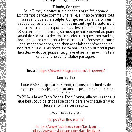
T.imée, Concert
Pour T.imé, la douceur n’a pas toujours été donnée.
Longtemps perçue comme une faille, il l’habite malgré tout,
la revendique et la sculpte. Composer devient alors un
espace de résistance intime : des instants qu’il s’autorise à
contre-courant d’un quotidien qui les retient. Entre pop et
R&B alternatif en français, sa musique naît souvent au piano
avant de s’ouvrir à des textures électroniques mouvantes,
oscillant entre contemplation et intensité. Pensées comme
des images sonores, ses chansons laissent résonner les
non-dits plus que les mots. Porté par une voix aux multiples
facettes — douce, puissante, grave et aérienne — il invite à
célébrer une vulnérabilité partagée.
Insta :
https://www.instagram.com/t.imeeeee/
Louise Bsx
Louise BSX, pop star et Bimbo, repousse les limites de
l’hyperpop en y ajoutant son amour pour le baroque et le
punk.
En 2024 elle est Trop Bonne Trop Conne, elle nous rappelle
que beaucoup de choses se cache derrière chaque girly et
leurs énormes cerveaux ...
Pour nous suivre :
https://factfestival.fr/
https://www.facebook.com/factlyon
https://www.instagram.com/fact.festival/