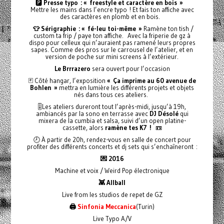
🅿️
Presse typo : « freestyle et caractère en bois »
Mettre les mains dans l’encre typo ! Et fais ton affiche avec
des caractères en plomb et en bois.
👕 Sérigraphie : « fé-leu toi-même »
Ramène ton tish /
custom ta frip / paye ton affiche. Avec la friperie de gz à
dispo pour celleux qui n’auraient pas ramené leurs propres
sapes. Comme des pros sur le carrousel de l’atelier, et en
version de poche sur mini screens à l’extérieur.
Le Brrrazero
sera ouvert pour l’occasion
🃏 Côté hangar, l’exposition
« Ça imprime au 60 avenue de
Bohlen »
mettra en lumière les différents projets et objets
nés dans tous ces ateliers.
🎚️Les ateliers dureront tout l’après-midi, jusqu’à 19h,
ambiancés par la sono en terrasse avec
DJ Désolé
qui
mixera de la cumbia et salsa, suivi d’un open platine-
cassette, alors
ramène tes K7 !
📼
🕗 À partir de 20h, rendez-vous en salle de concert pour
profiter des différents concerts et dj sets qui s’enchaîneront :
💌 2016
Machine et voix / Weird Pop électronique
👾 Allball
Live from les studios de repet de GZ
🖨️
Sinfonia Meccanica
(Turin)
Live Typo A/V