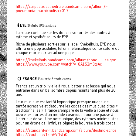
https://carpacciocathedrale.bandcamp.com/album/f-
pneumonia-machicoulis-cc017
🕯️ EYE
𝔅𝔞𝔩𝔞𝔡𝔢 𝔐𝔢́𝔠𝔞𝔫𝔦𝔮𝔲𝔢
La route continue sur les douces sonorités des boîtes à
rythme et synthétiseurs de EYE.
Riche de plusieurs sorties sur le label Knekelhuis, EYE nous
offrira une pop acidulée, tel un mélancolique conte coloré où
chaque morceaux serait une page
https://knekelhuis.bandcamp.com/album/honolulu-saigon
https://www.youtube.com/watch?v=8A1S2m3tsAc
🌖 FRANCE
𝔅𝔬𝔲𝔯𝔯𝔢́𝔢 𝔞̀ 𝔱𝔯𝔬𝔦𝔰 𝔠𝔬𝔯𝔭𝔰
France est un trio : vielle à roue, batterie et basse qui nous
entraîne dans un bal sombre depuis maintenant plus de 20
ans.
Leur musique est tantôt hypnotique presque nuageuse,
tantôt agressive et détourne les codes des musiques dites «
traditionnelles ». France s'empare de la vielle à roue et nous
ouvre les portes d'un monde cosmique pour une pause à
l'intérieur de soi. Une note unique, des rythmes minimalistes
pour un drone de l'infini, rejoignez la bourrée à trois corps
https://standard-in-fi.bandcamp.com/album/destino-scifosi
https://youtu.be/1smHVI1vLj0