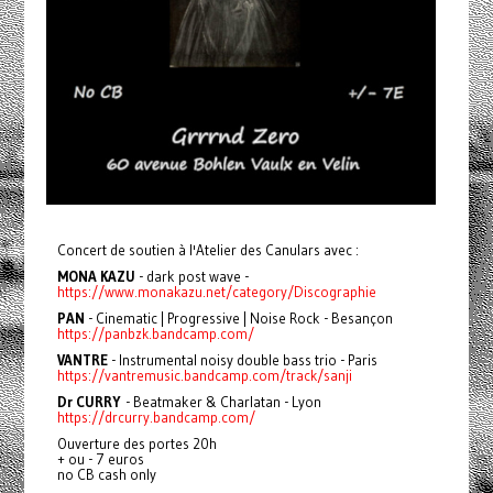
Concert de soutien à l'Atelier des Canulars avec :
MONA KAZU
- dark post wave -
https://www.monakazu.net/category/Discographie
PAN
- Cinematic | Progressive | Noise Rock - Besançon
https://panbzk.bandcamp.com/
VANTRE
- Instrumental noisy double bass trio - Paris
https://vantremusic.bandcamp.com/track/sanji
Dr CURRY
- Beatmaker & Charlatan - Lyon
https://drcurry.bandcamp.com/
Ouverture des portes 20h
+ ou - 7 euros
no CB cash only