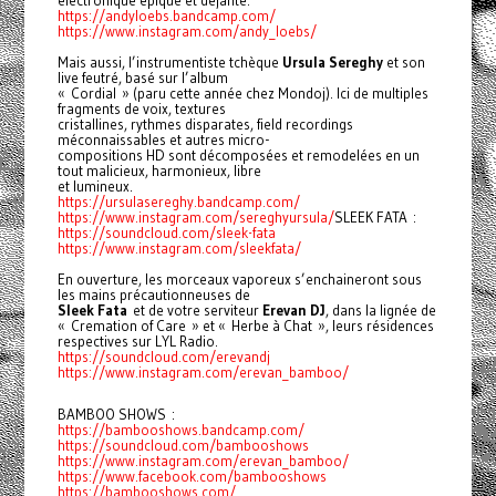
électronique épique et déjanté.
https://andyloebs.bandcamp.com/
https://www.instagram.com/andy_loebs/
Mais aussi, l’instrumentiste tchèque
Ursula Sereghy
et son
live feutré, basé sur l’album
« Cordial » (paru cette année chez Mondoj). Ici de multiples
fragments de voix, textures
cristallines, rythmes disparates, field recordings
méconnaissables et autres micro-
compositions HD sont décomposées et remodelées en un
tout malicieux, harmonieux, libre
et lumineux.
https://ursulasereghy.bandcamp.com/
https://www.instagram.com/sereghyursula/
SLEEK FATA :
https://soundcloud.com/sleek-fata
https://www.instagram.com/sleekfata/
En ouverture, les morceaux vaporeux s’enchaineront sous
les mains précautionneuses de
Sleek Fata
et de votre serviteur
Erevan DJ
, dans la lignée de
« Cremation of Care » et « Herbe à Chat », leurs résidences
respectives sur LYL Radio.
https://soundcloud.com/erevandj
https://www.instagram.com/erevan_bamboo/
BAMBOO SHOWS :
https://bambooshows.bandcamp.com/
https://soundcloud.com/bambooshows
https://www.instagram.com/erevan_bamboo/
https://www.facebook.com/bambooshows
https://bambooshows.com/