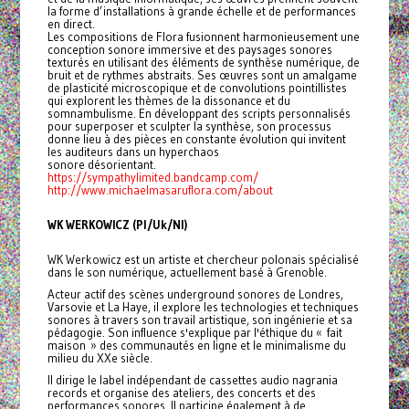
la forme d’installations à grande échelle et de performances
en direct.
Les compositions de Flora fusionnent harmonieusement une
conception sonore immersive et des paysages sonores
texturés en utilisant des éléments de synthèse numérique, de
bruit et de rythmes abstraits. Ses œuvres sont un amalgame
de plasticité microscopique et de convolutions pointillistes
qui explorent les thèmes de la dissonance et du
somnambulisme. En développant des scripts personnalisés
pour superposer et sculpter la synthèse, son processus
donne lieu à des pièces en constante évolution qui invitent
les auditeurs dans un hyperchaos
sonore désorientant.
https://sympathylimited.bandcamp.com/
http://www.michaelmasaruflora.com/about
WK WERKOWICZ (Pl/Uk/Nl)
WK Werkowicz est un artiste et chercheur polonais spécialisé
dans le son numérique, actuellement basé à Grenoble.
Acteur actif des scènes underground sonores de Londres,
Varsovie et La Haye, il explore les technologies et techniques
sonores à travers son travail artistique, son ingénierie et sa
pédagogie. Son influence s'explique par l'éthique du « fait
maison » des communautés en ligne et le minimalisme du
milieu du XXe siècle.
Il dirige le label indépendant de cassettes audio nagrania
records et organise des ateliers, des concerts et des
performances sonores. Il participe également à de