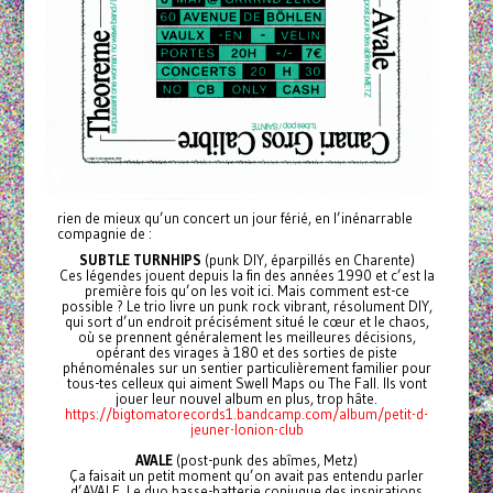
rien de mieux qu’un concert un jour férié, en l’inénarrable
compagnie de :
SUBTLE TURNHIPS
(punk DIY, éparpillés en Charente)
Ces légendes jouent depuis la fin des années 1990 et c’est la
première fois qu’on les voit ici. Mais comment est-ce
possible ? Le trio livre un punk rock vibrant, résolument DIY,
qui sort d’un endroit précisément situé le cœur et le chaos,
où se prennent généralement les meilleures décisions,
opérant des virages à 180 et des sorties de piste
phénoménales sur un sentier particulièrement familier pour
tous-tes celleux qui aiment Swell Maps ou The Fall. Ils vont
jouer leur nouvel album en plus, trop hâte.
https://bigtomatorecords1.bandcamp.com/album/petit-d-
jeuner-lonion-club
AVALE
(post-punk des abîmes, Metz)
Ça faisait un petit moment qu’on avait pas entendu parler
d’AVALE. Le duo basse-batterie conjugue des inspirations