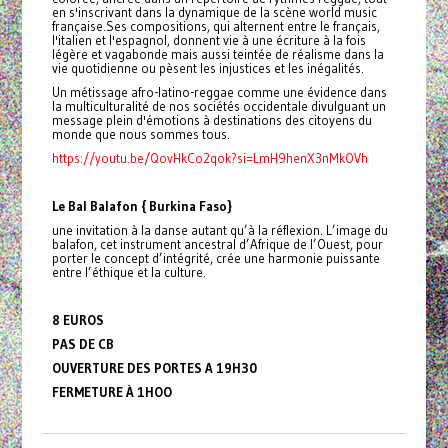
en s'inscrivant dans la dynamique de la scène world music
française.Ses compositions, qui alternent entre le français,
l'italien et l'espagnol, donnent vie à une écriture à la fois
légère et vagabonde mais aussi teintée de réalisme dans la
vie quotidienne ou pèsent les injustices et les inégalités.
Un métissage afro-latino-reggae comme une évidence dans
la multiculturalité de nos sociétés occidentale divulguant un
message plein d'émotions à destinations des citoyens du
monde que nous sommes tous.
https://youtu.be/QovHkCo2qok?si=LmH9henX3nMkOVh
Le Bal Balafon { Burkina Faso}
une invitation à la danse autant qu’à la réflexion. L’image du
balafon, cet instrument ancestral d’Afrique de l’Ouest, pour
porter le concept d’intégrité, crée une harmonie puissante
entre l’éthique et la culture.
8 EUROS
PAS DE CB
OUVERTURE DES PORTES A 19H30
FERMETURE À 1HOO