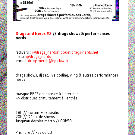
Drags and Nerds #2
// drags shows & performances
nerds
fedivers :
@
drags_nerds@pouet.drags-nerds.net
insta:
@drags_nerds
e-mail:
drags-nerds@epickiwi.fr
drags shows, dj set, live-coding, vjing & autres performances
nerds
masque FFP2 obligatoire à l'intérieur
=> distribués gratuitement à l'entrée
18h // Forum + Exposition
20h // Début de shows
Jusqu'au dernier métro // 00h50
Prix libre // Pas de CB