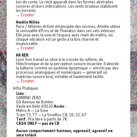
ton du conte. Le récit apparaît dans les formes abstraites
sonores et leurs imbrications. Les vents bruiteux stabilisent
les torrents.
→ Écouter
Amélie Nilles
Paris / Athènes Artiste émancipée des normes, Amélie utilise
la sensualité d'Eros et de Thanatos dans ses sets intenses.
Elle joue avec la voix et l'espace avec main de maître, où
chaque vibration est un geste à la fois charnel et
insaisissable.
→ Écouter
AR KER
Lyon Son travail se situe à la croisée du rythme, de
l'électronique et de la perception sonore incarnée. Il aborde
la batterie comme un système dynamique — enrichi par des
processus analogiques et numériques — générant un
matériau sonore brut, instable et hautement tactile.
→ Écouter
Infos Pratiques
Lieu :
GRRRND ZERO
60 Avenue de Bohlen
Vaulx-en-Velin 69120
Accès :
Métro A — La Soie
Tram T3, T7 — La SoieBus C8, 16, 52, 67
Tarif :
Prix libre à partir de 7€
CASH ONLY — pas de CB
Aucun comportement haineux, oppressif, agressif ne
sera toléré