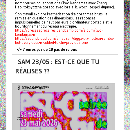
nombreuses collaborations (Two Kendamas avec Zheng
Hao, toksyczzne goraco avec lorelai b. woch, zespol dupnac).
Son travail explore l'esthétisation d'algorithmes bruts, la
remise en question des dimensions, les réponses
impulsionnelles de haut-parleurs d'ordinateur portable et le
bourdonnement du réseau électrique.
https://pressesprecaires.bandcamp.com/album/two-
kendamas-ii
https://soundcloud.com/einedzan/digga-d-x-hotboii-rambo-
but-every-beat-is-added-to-the-previous-one
-/+ 7 euros pas de CB pas de relous
SAM 23/05 : EST-CE QUE TU
RÉALISES ??