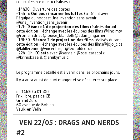
collectif Est-ce que tu réalises ? :
- 14h30 : Ouverture des portes
- 15h :
« Qui pour incarner les luttes ? »
Débat avec
l’équipe du podcast Une invention sans avenir
@une_invention_sans_avenir
- 17h :
Séance 1 de projection des films
réalisés durant
cette édition + échange avec les équipes des films @lino.mtv
@romain.driat @louise_blandelli @adam_mgarner
- 19h30 :
Séance 2 de projection des films
réalisés durant
cette édition + échange avec les équipes des films@jojo_clbs
@lafillerenne @vincentbrgr @leopoldcordier
- 22h - 1h :
DJ sets
avec @sarv.s.h @zoe_caracol x
@krimskaaa & @amibymusic
Le programme détaillé est à venir dans les prochains jours.
Il y a aura aussi de quoi manger et se désaltérer sur place.
de 14h30 à 01h00
Prix libre, pas de CB
Grrrnd Zero
60 avenue de Bohlen
Vaulx-en-Velin
VEN 22/05 : DRAGS AND NERDS
#2