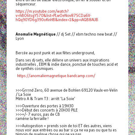
séquenceur.
https://m.youtube.com/watch?
v=hBO6tsgY570&list=PLwOeNov87SCDa6V-
hQq90YD6g390oKnHB&index=1&pp=iAQB8AUB
Anomalie Magnétique
// dj Set // ebm techno new beat //
Lyon
Bercée au post punk et aux fêtes underground,
Dans ses dj-sets, elle délivre un univers aux inspirations
industrielles , EBM & indie dance, ponctué de touches acid et
de synthés cosmiques.
https://anomaliemagnetique.bandcamp.com/
>>>Grrrnd Zero, 60 avenue de Bohlen 69120 Vaulx-en-Velin
/ La Soie
Métro A & Tram T3 : arrêt ‘La Soie’
>>>Ouverture des portes à 19H30
>>>Début des concerts à 20H30 PILE
>>>+/- 7 euros, pas de CB
ramène la ferraille !
>>>Autogestion = prends soin de toi ET des autres, viens
nous voir aux entrées ou au bar si ça ne va pas ou que tu es
témoin de quelque chose qui ne va pas.