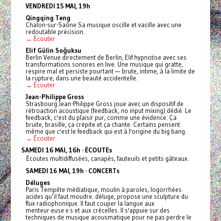
VENDREDI 15 MAI, 19h
Qingqing Teng
Chalon-sur-Saône Sa musique oscille et vacille avec une
redoutable précision.
→ Écouter
Elif Gülin Soğuksu
Berlin Venue directement de Berlin, Elif hypnotise avec ses
transformations sonores en live. Une musique qui gratte,
respire mal et persiste pourtant — brute, intime, à la limite de
la rupture, dans une beauté accidentelle.
→ Écouter
Jean-Philippe Gross
Strasbourg Jean-Philippe Gross joue avec un dispositif de
rétroaction acoustique (feedback, no input mixing) dédié. Le
feedback, c'est du plaisir pur, comme une évidence. Ça
bruite, brasille, ça crépite et ça chante. Certains pensent
même que c'est le feedback qui est à l'origine du big bang.
→ Écouter
SAMEDI 16 MAI, 16h · ÉCOUTEs
Écoutes multidiffusées, canapés, fauteuils et petits gâteaux.
SAMEDI 16 MAI, 19h · CONCERTs
Déluges
Paris Tempête médiatique, moulin à paroles, logorrhées
acides qu’il faut moudre. déluge, propose une sculpture du
flux radiophonique. Il faut couper la langue aux
menteur·euse·x·s et aux crécelles. Il s'appuie sur des
techniques de musique acousmatique pour ne pas perdre le