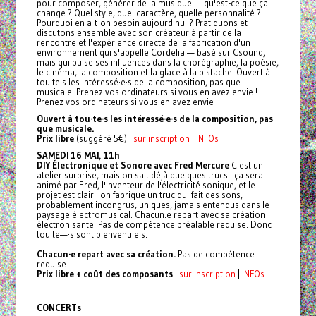
pour composer, générer de la musique — qu'est-ce que ça
change ? Quel style, quel caractère, quelle personnalité ?
Pourquoi en a-t-on besoin aujourd'hui ? Pratiquons et
discutons ensemble avec son créateur à partir de la
rencontre et l'expérience directe de la fabrication d'un
environnement qui s'appelle Cordelia — basé sur Csound,
mais qui puise ses influences dans la chorégraphie, la poésie,
le cinéma, la composition et la glace à la pistache. Ouvert à
tou·te·s les intéressé·e·s de la composition, pas que
musicale. Prenez vos ordinateurs si vous en avez envie !
Prenez vos ordinateurs si vous en avez envie !
Ouvert à tou·te·s les intéressé·e·s de la composition, pas
que musicale.
Prix libre
(suggéré 5€) |
sur inscription
|
INFOs
SAMEDI 16 MAI, 11h
DIY Électronique et Sonore avec Fred Mercure
C'est un
atelier surprise, mais on sait déjà quelques trucs : ça sera
animé par Fred, l'inventeur de l'électricité sonique, et le
projet est clair : on fabrique un truc qui fait des sons,
probablement incongrus, uniques, jamais entendus dans le
paysage électromusical. Chacun.e repart avec sa création
électronisante. Pas de compétence préalable requise. Donc
tou·te—·s sont bienvenu·e·s.
Chacun·e repart avec sa création.
Pas de compétence
requise.
Prix libre + coût des composants
|
sur inscription
|
INFOs
CONCERTs