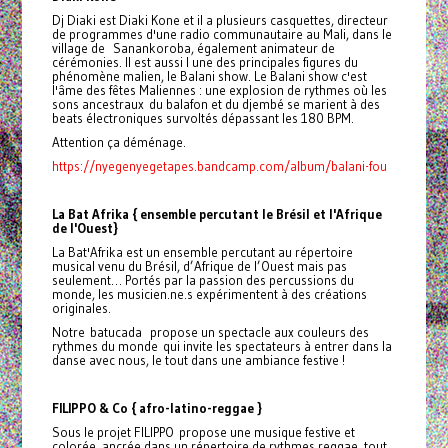
Dj Diaki est Diaki Kone et il a plusieurs casquettes, directeur
de programmes d'une radio communautaire au Mali, dans le
village de Sanankoroba, également animateur de
cérémonies. Il est aussi l une des principales figures du
phénomène malien, le Balani show. Le Balani show c'est
l'âme des fêtes Maliennes : une explosion de rythmes où les
sons ancestraux du balafon et du djembé se marient à des
beats électroniques survoltés dépassant les 180 BPM.
Attention ça déménage.
https://nyegenyegetapes.bandcamp.com/album/balani-fou
La Bat Afrika { ensemble percutant le Brésil et l'Afrique
de l'Ouest}
La Bat'Afrika est un ensemble percutant au répertoire
musical venu du Brésil, d’Afrique de l’Ouest mais pas
seulement… Portés par la passion des percussions du
monde, les musicien.ne.s expérimentent à des créations
originales.
Notre batucada propose un spectacle aux couleurs des
rythmes du monde qui invite les spectateurs à entrer dans la
danse avec nous, le tout dans une ambiance festive !
FILIPPO & Co {
afro-latino-reggae }
Sous le projet FILIPPO
propose une musique festive et
colorée, ancrée dans un répertoire de rythmes reggae, tout