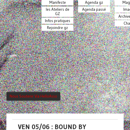
Manifeste
Agenda gz
Mag
les Ateliers de
Agenda passé
Ima
GZ
Archiv
Infos pratiques
Cha
Rejoindre gz
Nous Soutenir Via HelloAsso
VEN 05/06 : BOUND BY