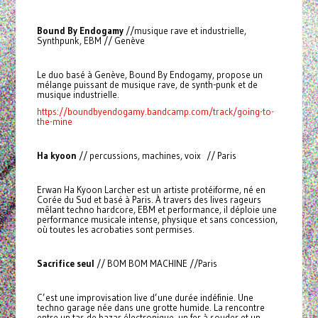
Bound By Endogamy
//musique rave et industrielle,
Synthpunk, EBM // Genève
Le duo basé à Genève, Bound By Endogamy, propose un
mélange puissant de musique rave, de synth-punk et de
musique industrielle.
https://boundbyendogamy.bandcamp.com/track/going-to-
the-mine
Ha kyoon
// percussions, machines, voix // Paris
Erwan Ha Kyoon Larcher est un artiste protéiforme, né en
Corée du Sud et basé à Paris. À travers des lives rageurs
mêlant techno hardcore, EBM et performance, il déploie une
performance musicale intense, physique et sans concession,
où toutes les acrobaties sont permises.
Sacrifice seul
// BOM BOM MACHINE //Paris
C’est une improvisation live d’une durée indéfinie. Une
techno garage née dans une grotte humide. La rencontre
entre un tas de bazar électronique, un fer à souder et un