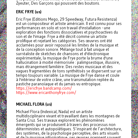
Zyeuter, Des Garçons qui poussent des boutons.
ERIC FRYE (us)
Eric Frye (Editions Mego, 29 Speedway, Futura Resistenza)
est un compositeur et artiste américain. Il est connu pour ses
performances en solo et son travail d'installation - une
exploration des fonctions dissociatives et psychoactives du
son et de l'image. Frye a été décrit comme un artiste
prolifique et rejetant les catégories. Ses œuvres ont été
acclamées pour avoir repoussé les limites de la musique et
de la conception sonore. Mélange tout à fait unique et
surréaliste de sketches de chansons et d'électronique
expérimentale, la musique de Frye porte la brume d'une
hallucination à moitié mémorisée : palimpsestique, illusoire,
mais étrangement familière. Des restes musicaux et des
vagues fragmentées de tons synthétisés se dispersent sur un
tempo toujours variable. La musique de Frye danse et coule
à l'intérieur de votre crâne, une transmutation repliée du
pastiche paranoïaque et du jamais vu entropique.
https://ericfrye.bandcamp.com/
https://www.ericanthonyfrye.com/
MICHAEL FLORA (us)
Michael Flora (Indexical, Nada) est un artiste
multidisciplinaire vivant et travaillant dans les montagnes de
Santa Cruz. Ses travaux explorent les phénomènes
émergents qui se produisent à travers des processus non
déterministes et autopoïétiques. S’inspirant de l’architecture,
des systèmes, de la psychologie perceptive, des arts visuels
et de la musique informatique, ses œuvres prennent souvent