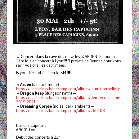
⚔ Concert dans la cave des miracles ⚔ARDENTE pour la
1ère fois en concert à Lyon!!!! 3 projets de Rennes pour vous
ravir vos oreilles déprimées.
Is your life sad ? Listen to BM 🖤
🔸
Ardente
(black metal) —
https://lilastarless.bandcamp.com/album/la-nuit-ternelle-lp
🔸
Dragon Keep
(dungeonsynth) —
https://lilastarless.bandcamp.com/album/demo-collection-
2019-2021
🔸
Dreaming Corpse
(noise, dark ambient) —
https://lilastarless.bandcamp.com/album/260108
Bar des Capucins
69001 Lyon
Début des concerts à 21h