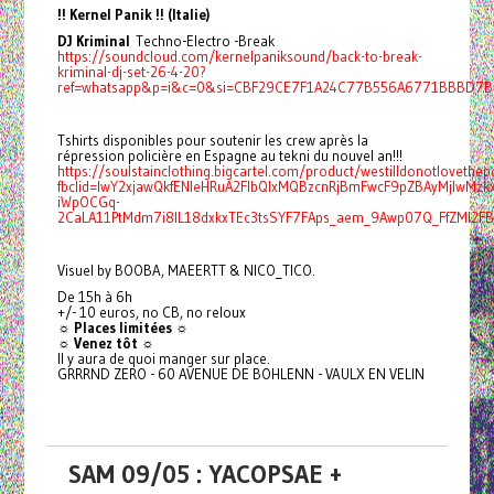
!! Kernel Panik !! (Italie)
DJ Kriminal
Techno-Electro -Break
https://soundcloud.com/kernelpaniksound/back-to-break-
kriminal-dj-set-26-4-20?
ref=whatsapp&p=i&c=0&si=CBF29CE7F1A24C77B556A6771BBBD7BF
Tshirts disponibles pour soutenir les crew après la
répression policière en Espagne au tekni du nouvel an!!!
https://soulstainclothing.bigcartel.com/product/westilldonotlovethep
fbclid=IwY2xjawQkfENleHRuA2FlbQIxMQBzcnRjBmFwcF9pZBAyMjIwMz
iWpOCGq-
2CaLA11PtMdm7i8IL18dxkxTEc3tsSYF7FAps_aem_9Awp07Q_FfZMI2F
Visuel by BOOBA, MAEERTT & NICO_TICO.
De 15h à 6h
+/- 10 euros, no CB, no reloux
☼ Places limitées ☼
☼ Venez tôt ☼
Il y aura de quoi manger sur place.
GRRRND ZERO - 60 AVENUE DE BOHLENN - VAULX EN VELIN
SAM 09/05 : YACOPSAE +