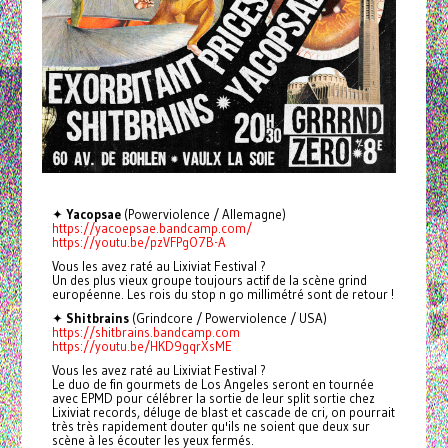
✦
Yacopsae
(Powerviolence / Allemagne)
https://yacoepsae.bandcamp.com/
https://youtu.be/pzVFPgO7B-A
Vous les avez raté au Lixiviat Festival ?
Un des plus vieux groupe toujours actif de la scène grind
européenne. Les rois du stop n go millimétré sont de retour !
✦
Shitbrains
(Grindcore / Powerviolence / USA)
https://shitbrains.bandcamp.com
https://youtu.be/HKD9gqrXsME
Vous les avez raté au Lixiviat Festival ?
Le duo de fin gourmets de Los Angeles seront en tournée
avec EPMD pour célébrer la sortie de leur split sortie chez
Lixiviat records, déluge de blast et cascade de cri, on pourrait
très très rapidement douter qu'ils ne soient que deux sur
scène à les écouter les yeux fermés.