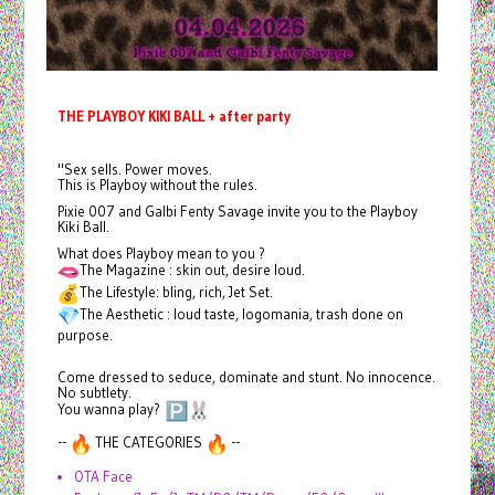
THE PLAYBOY KIKI BALL + after party
"Sex sells. Power moves.
This is Playboy without the rules.
Pixie 007 and Galbi Fenty Savage invite you to the Playboy
Kiki Ball.
What does Playboy mean to you ?
The Magazine : skin out, desire loud.
The Lifestyle: bling, rich, Jet Set.
The Aesthetic : loud taste, logomania, trash done on
purpose.
Come dressed to seduce, dominate and stunt. No innocence.
No subtlety.
You wanna play?
--
THE CATEGORIES
--
OTA Face