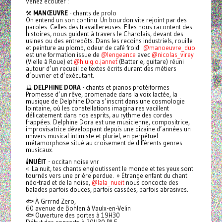
Venez écouter :
⚒️
MANŒUVRE
- chants de prolo
On entend un son continu. Un bourdon vite rejoint par des
paroles. Celles des travaillereuses. Elles nous racontent des
histoires, nous guident à travers le Charolais, devant des
usines ou des entrepôts. Dans les recoins industriels, rouille
et peinture au plomb, odeur de café froid.
@manoeuvre_duo
est une formation issue de
@lengeance
avec
@nicolas_virey
(Vielle à Roue) et
@h.u.g.o.jannet
(Batterie, guitare) réuni
autour d’un recueil de textes écrits durant des métiers
d’ouvrier et d’exécutant.
🔮
DELPHINE DORA
- chants et pianos protéïformes
Promesse d’un rêve, promenade dans la voix lactée, la
musique de Delphine Dora s’inscrit dans une cosmologie
lointaine, où les constellations imaginaires vacillent
délicatement dans nos esprits, au rythme des cordes
frappées. Delphine Dora est une musicienne, compositrice,
improvisatrice développant depuis une dizaine d’années un
univers musical intimiste et pluriel, en perpétuel
métamorphose situé au croisement de différents genres
musicaux.
🕯️
NUÈIT
- occitan noise vnr
« La nuit, tes chants engloutissent le monde et tes yeux sont
tournés vers une prière perdue. » Étrange enfant du chant
néo-trad et de la noise,
@lala_nueit
nous concocte des
balades parfois douces, parfois cassées, parfois abrasives.
🐟 À Grrrnd Zero,
60 avenue de Bohlen à Vaulx-en-Velin
🐟 Ouverture des portes à 19H30