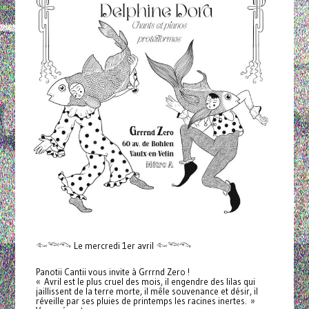
𓆜𓆝𓆞 Le mercredi 1er avril 𓆜𓆝𓆞
Panotii Cantii vous invite à Grrrnd Zero !
« Avril est le plus cruel des mois, il engendre des lilas qui
jaillissent de la terre morte, il mêle souvenance et désir, il
réveille par ses pluies de printemps les racines inertes. »