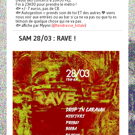
Début des concerts à 20H30 PILE
Fin à 23H30 pour prendre le métro !
🐟 +/- 7 euros, pas de CB
🐟 Autogestion = prends soin de toi ET des autres 💙 viens
nous voir aux entrées ou au bar si ça ne va pas ou que tu es
témoin de quelque chose qui ne va pas.
🐟 affiche par Myynn (
@tendresse_totale
)
SAM 28/03 : RAVE !