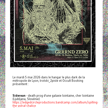
Le mardi 5 mai 2026 dans le hangar le plus dark de la
métropole de Lyon, trotski_2piste et Occult Booking
présentent :
Siderean
- death prog d'une galaxie lointaine, cher lointaine
(Ljubljana, Slovénie)
https://edgedcircleproductions.bandcamp.com/album/spilling-
the-astral-chalice