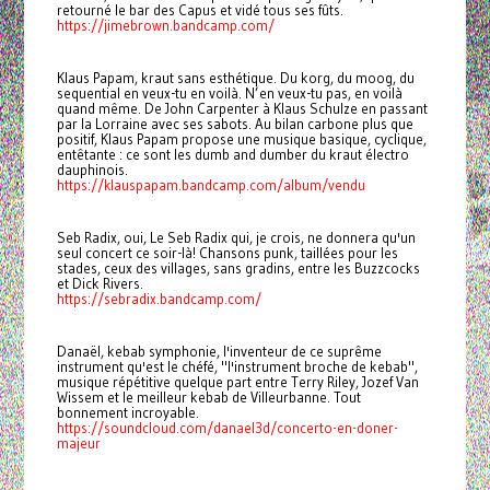
retourné le bar des Capus et vidé tous ses fûts.
https://jimebrown.bandcamp.com/
Klaus Papam, kraut sans esthétique. Du korg, du moog, du
sequential en veux-tu en voilà. N’en veux-tu pas, en voilà
quand même. De John Carpenter à Klaus Schulze en passant
par la Lorraine avec ses sabots. Au bilan carbone plus que
positif, Klaus Papam propose une musique basique, cyclique,
entêtante : ce sont les dumb and dumber du kraut électro
dauphinois.
https://klauspapam.bandcamp.com/album/vendu
Seb Radix, oui, Le Seb Radix qui, je crois, ne donnera qu'un
seul concert ce soir-là! Chansons punk, taillées pour les
stades, ceux des villages, sans gradins, entre les Buzzcocks
et Dick Rivers.
https://sebradix.bandcamp.com/
Danaël, kebab symphonie, l'inventeur de ce suprême
instrument qu'est le chéfé, "l'instrument broche de kebab",
musique répétitive quelque part entre Terry Riley, Jozef Van
Wissem et le meilleur kebab de Villeurbanne. Tout
bonnement incroyable.
https://soundcloud.com/danael3d/concerto-en-doner-
majeur