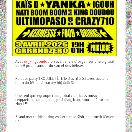
Avec
@_kingdoudou
on avait envie d’organiser une big teuf
du 69 pour l’amour du son et des bêtises !
Release party TROUBLE FÊTE le 3 avril à GZ avec toute la
team du 69 (et 2 marsey bb) 🥳🥳🥳
Une teuf qui regroupe rap, global club, bass music,
reggaeton, cumbia, dub, perf drag, trap, pour un énorme
zbeul !!!
Stand merch 🪅hot dog 🌭 kermesse 🎡dring atomik🍹warm
up