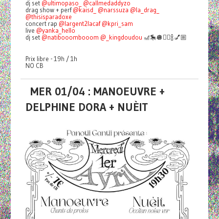
dj set
@ultimopaso_
@callmedaddyzo
drag show + perf
@kaisd_
@narssuza
@la_drag_
@thisisparadoxe
concert rap
@largent2lacaf
@kpri_sam
live
@yanka_hello
dj set
@natibooombooom
@_kingdoudou
🎢🎠🪩👯‍♀️🍾💅🏼
Prix libre - 19h / 1h
NO CB
MER 01/04 : MANOEUVRE +
DELPHINE DORA + NUÈIT