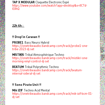
TAP X MODULAR
Claquette Electronic Expé
https://www.youtube.com/watch?app=desktop&v=IICTd-
lOlhQ
22h 6h :
!! Drop’in Caravan !!
PROBE1
Bass Neuro Hybrid
https://onetribeaudio.bandcamp.com/track/probe1-one-
tribe-2023-dj-set
MISTIKRI
Tribal Atmosphérique Techno
https://onetribeaudio.bandcamp.com/track/mistikri-one-
morning-vinyl-control-dj-set
BEATUM
Tribal Polyrythmic Techno
https://onetribeaudio.bandcamp.com/track/beatum-
internal-sideral-dj-set
!! Sono Pirate Unit !!
Mik IZIF
Techno Acid Mental
https://onetribeaudio.bandcamp.com/track/mik-izif-bcm-01-
dj-set