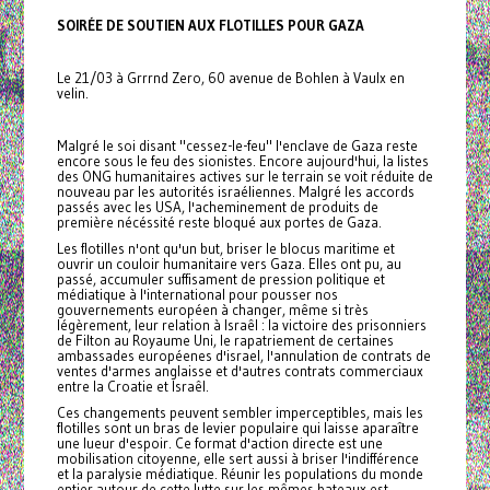
SOIRÉE DE SOUTIEN AUX FLOTILLES POUR GAZA
Le 21/03 à Grrrnd Zero, 60 avenue de Bohlen à Vaulx en
velin.
Malgré le soi disant "cessez-le-feu" l'enclave de Gaza reste
encore sous le feu des sionistes. Encore aujourd'hui, la listes
des ONG humanitaires actives sur le terrain se voit réduite de
nouveau par les autorités israéliennes. Malgré les accords
passés avec les USA, l'acheminement de produits de
première nécéssité reste bloqué aux portes de Gaza.
Les flotilles n'ont qu'un but, briser le blocus maritime et
ouvrir un couloir humanitaire vers Gaza. Elles ont pu, au
passé, accumuler suffisament de pression politique et
médiatique à l'international pour pousser nos
gouvernements européen à changer, même si très
légèrement, leur relation à Israêl : la victoire des prisonniers
de Filton au Royaume Uni, le rapatriement de certaines
ambassades européenes d'israel, l'annulation de contrats de
ventes d'armes anglaisse et d'autres contrats commerciaux
entre la Croatie et Israêl.
Ces changements peuvent sembler imperceptibles, mais les
flotilles sont un bras de levier populaire qui laisse aparaître
une lueur d'espoir. Ce format d'action directe est une
mobilisation citoyenne, elle sert aussi à briser l'indifférence
et la paralysie médiatique. Réunir les populations du monde
entier autour de cette lutte sur les mêmes bateaux est