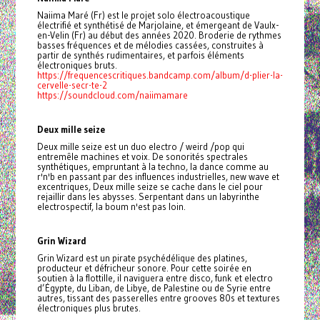
Naiima Maré (Fr) est le projet solo électroacoustique
électrifié et synthétisé de Marjolaine, et émergeant de Vaulx-
en-Velin (Fr) au début des années 2020. Broderie de rythmes
basses fréquences et de mélodies cassées, construites à
partir de synthés rudimentaires, et parfois éléments
électroniques bruts.
https://frequencescritiques.bandcamp.com/album/d-plier-la-
cervelle-secr-te-2
https://soundcloud.com/naiimamare
Deux mille seize
Deux mille seize est un duo electro / weird /pop qui
entremêle machines et voix. De sonorités spectrales
synthétiques, empruntant à la techno, la dance comme au
r'n'b en passant par des influences industrielles, new wave et
excentriques, Deux mille seize se cache dans le ciel pour
rejaillir dans les abysses. Serpentant dans un labyrinthe
electrospectif, la boum n'est pas loin.
Grin Wizard
Grin Wizard est un pirate psychédélique des platines,
producteur et défricheur sonore. Pour cette soirée en
soutien à la flottille, il naviguera entre disco, funk et electro
d’Égypte, du Liban, de Libye, de Palestine ou de Syrie entre
autres, tissant des passerelles entre grooves 80s et textures
électroniques plus brutes.