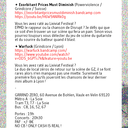
✦
Exorbitant Prices Must Diminish
(Powerviolence /
Grindcore / Suisse)
https://exorbitantpricesmustdiminish.bandcamp.com
https://youtu.be/H6W9ANlRk0g
Vous les avez raté au Lixiviat Festival ?
EPMD le rappeur ou la chanson de Disrupt ? Je défis qui que
ce soit d'en trouver un sur scène qui fera un pain. Sinon vous
pourrez toujours vous délecter du jeu de scène du guitariste
et du sourire du batteur quand il blast.
✦
Warfuck
(Grindcore / Lyon)
https://warfuck.bandcamp.com/
https://www.youtube.com/watch?
v=ODS_bGPTs7k&feature=youtu.be
Vous les avez raté au Lixiviat Festival ?
Le duo de local zéros de retour sur la scène de GZ, il se font
rares alors n'en manquez pas une miette. Surement la
première fois qu'ils joueront les chansons de leur dernier
mini album à Lyon !
-
GRRRND ZERO, 60 Avenue de Bohlen, Vaulx en Velin 69120
Métro A - La Soie
Tram T3, T7 - La Soie
Bus : C8, 16, 52, 67
Portes : 19h
Concerts : 20h30
PAF : +/- 8€
NO CB ! ONLY CASH IS REAL !