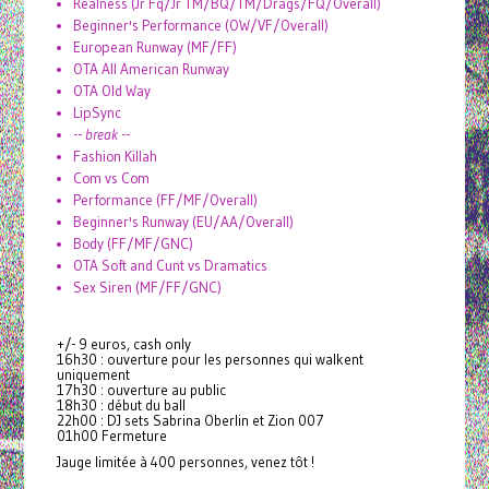
Realness (Jr Fq/Jr TM/BQ/TM/Drags/FQ/Overall)
Beginner's Performance (OW/VF/Overall)
European Runway (MF/FF)
OTA All American Runway
OTA Old Way
LipSync
--
break
--
Fashion Killah
Com vs Com
Performance (FF/MF/Overall)
Beginner's Runway (EU/AA/Overall)
Body (FF/MF/GNC)
OTA Soft and Cunt vs Dramatics
Sex Siren (MF/FF/GNC)
+/- 9 euros, cash only
16h30 : ouverture pour les personnes qui walkent
uniquement
17h30 : ouverture au public
18h30 : début du ball
22h00 : DJ sets Sabrina Oberlin et Zion 007
01h00 Fermeture
Jauge limitée à 400 personnes, venez tôt !