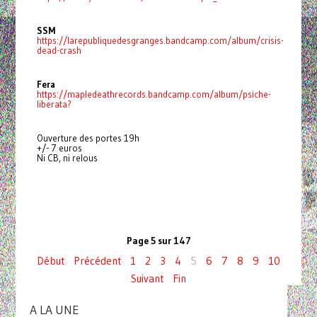
SSM
https://larepubliquedesgranges.bandcamp.com/album/crisis-
dead-crash
Fera
https://mapledeathrecords.bandcamp.com/album/psiche-
liberata?
Ouverture des portes 19h
+/- 7 euros
Ni CB, ni relous
Page 5 sur 147
Début
Précédent
1
2
3
4
5
6
7
8
9
10
Suivant
Fin
A LA UNE