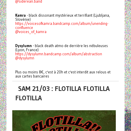
@siderean.band
Kamra
- black dissonant mystérieux et terrifiant (Ljubljana,
Slovénie)
https://voicesofkamra.bandcamp.com/album/unending-
confluence
@voices_of_kamra
Dysylumn
- black death atmo de derrière les nébuleuses
(Lyon, France)
https://dysylumn.bandcamp.com/album/abstraction
@dysylumn
Plus ou moins 8€, c'est à 20h et c'est interdit aux relous et
aux cartes bancaires
SAM 21/03 : FLOTILLA FLOTILLA
FLOTILLA